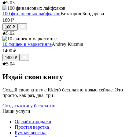
5.0
3
100 финансовых лайфхаков
Виктория Бондарева
160
₽
160
₽
5.0
2
10 фишек в маркетинге
Andrey Kuzmin
1400
₽
1400
₽
5.0
4
Издай свою книгу
Создай свою книгу с Rideró бесплатно прямо сейчас. Это
просто, как раз, два, три!
Создать книгу бесплатно
Наши услуги
Офлайн-продажи
Простая верстка
Ручная верстка