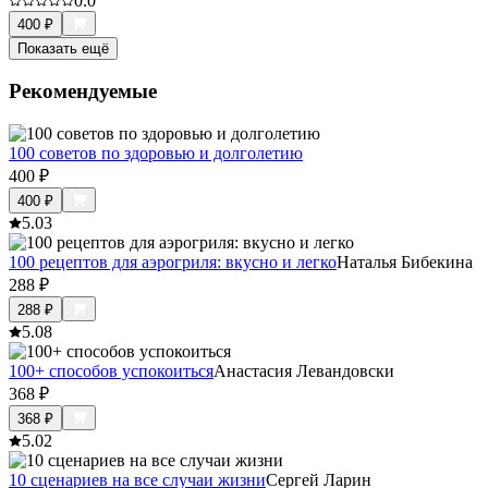
0.0
400
₽
Показать ещё
Рекомендуемые
100 советов по здоровью и долголетию
400
₽
400
₽
5.0
3
100 рецептов для аэрогриля: вкусно и легко
Наталья Бибекина
288
₽
288
₽
5.0
8
100+ способов успокоиться
Анастасия Левандовски
368
₽
368
₽
5.0
2
10 сценариев на все случаи жизни
Сергей Ларин