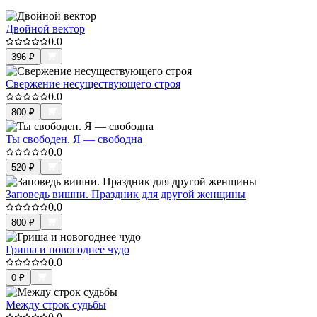
Двойной вектор
0.0
396
₽
Свержение несуществующего строя
0.0
800
₽
Ты свободен. Я — свободна
0.0
520
₽
Заповедь вишни. Праздник для другой женщины
0.0
800
₽
Гриша и новогоднее чудо
0.0
0
₽
Между строк судьбы