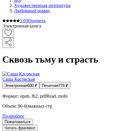
Все
Художественная литература
Любовный роман
5.0
3
Оценить
Электронная книга
Сквозь тьму и страсть
Саша Касовская
Электронная
600
₽
Печатная
776
₽
Формат:
epub, fb2, pdfRead, mobi
Объем:
90
бумажных стр.
Подробнее
Пожаловаться
Читать фрагмент