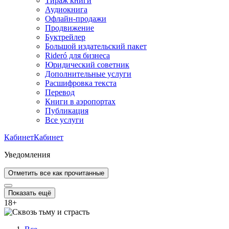
Тираж книги
Аудиокнига
Офлайн-продажи
Продвижение
Буктрейлер
Большой издательский пакет
Rideró для бизнеса
Юридический советник
Дополнительные услуги
Расшифровка текста
Перевод
Книги в аэропортах
Публикация
Все услуги
Кабинет
Кабинет
Уведомления
Отметить все как прочитанные
Показать ещё
18
+