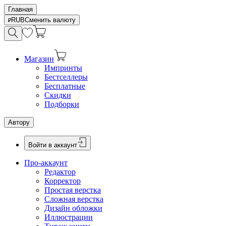
Главная
RUB
Сменить валюту
Магазин
Импринты
Бестселлеры
Бесплатные
Скидки
Подборки
Автору
Войти в аккаунт
Про-аккаунт
Редактор
Корректор
Простая верстка
Сложная верстка
Дизайн обложки
Иллюстрации