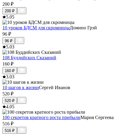
200
₽
200
₽
5.0
5
10 уроков БДСМ для скромницы
Домино Грэй
96
₽
96
₽
5.0
3
108 Буддийских Сказаний
160
₽
160
₽
3.0
3
10 шагов к жизни
Сергей Иванов
520
₽
520
₽
4.0
5
100 секретов кратного роста прибыли
Мария Сергеева
516
₽
516
₽