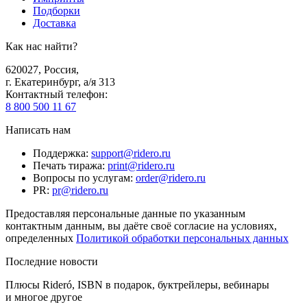
Подборки
Доставка
Как нас найти?
620027
,
Россия
,
г. Екатеринбург, а/я 313
Контактный телефон
:
8 800 500 11 67
Написать нам
Поддержка
:
support@ridero.ru
Печать тиража
:
print@ridero.ru
Вопросы по услугам
:
order@ridero.ru
PR
:
pr@ridero.ru
Предоставляя персональные данные по указанным
контактным данным, вы даёте своё согласие на условиях,
определенных
Политикой обработки персональных данных
Последние новости
Плюсы Rideró, ISBN в подарок, буктрейлеры, вебинары
и многое другое