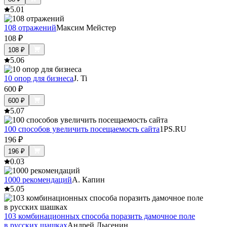
5.0
1
108 отражений
Максим Мейстер
108
₽
108
₽
5.0
6
10 опор для бизнеса
J. Ti
600
₽
600
₽
5.0
7
100 способов увеличить посещаемость сайта
1PS.RU
196
₽
196
₽
0.0
3
1000 рекомендаций
А. Капин
5.0
5
103 комбинационных способа поразить дамочное поле
в русских шашках
Андрей Лысенин