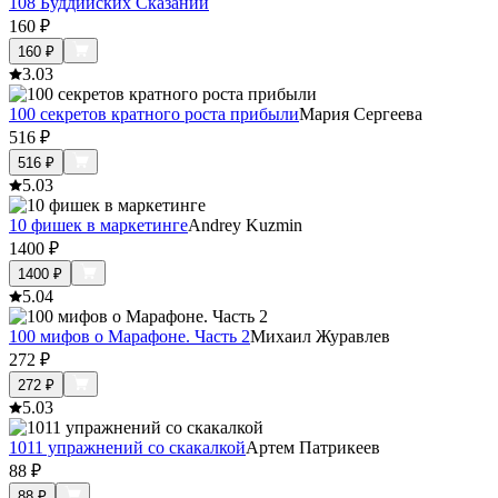
108 Буддийских Сказаний
160
₽
160
₽
3.0
3
100 секретов кратного роста прибыли
Мария Сергеева
516
₽
516
₽
5.0
3
10 фишек в маркетинге
Andrey Kuzmin
1400
₽
1400
₽
5.0
4
100 мифов о Марафоне. Часть 2
Михаил Журавлев
272
₽
272
₽
5.0
3
1011 упражнений со скакалкой
Артем Патрикеев
88
₽
88
₽