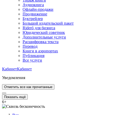
Тираж книги
Аудиокнига
Офлайн-продажи
Продвижение
Буктрейлер
Большой издательский пакет
Rideró для бизнеса
Юридический советник
Дополнительные услуги
Расшифровка текста
Перевод
Книги в аэропортах
Публикация
Все услуги
Кабинет
Кабинет
Уведомления
Отметить все как прочитанные
Показать ещё
6
+