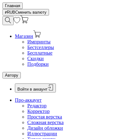
Главная
RUB
Сменить валюту
Магазин
Импринты
Бестселлеры
Бесплатные
Скидки
Подборки
Автору
Войти в аккаунт
Про-аккаунт
Редактор
Корректор
Простая верстка
Сложная верстка
Дизайн обложки
Иллюстрации