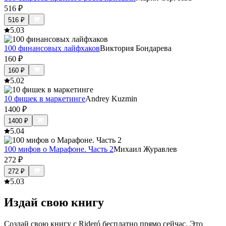
516
₽
516
₽
5.0
3
100 финансовых лайфхаков
Виктория Бондарева
160
₽
160
₽
5.0
2
10 фишек в маркетинге
Andrey Kuzmin
1400
₽
1400
₽
5.0
4
100 мифов о Марафоне. Часть 2
Михаил Журавлев
272
₽
272
₽
5.0
3
Издай свою книгу
Создай свою книгу с Rideró бесплатно прямо сейчас. Это