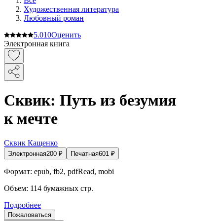
Все
Художественная литература
Любовный роман
5.0
10
Оценить
Электронная книга
Сквик: Путь из безумия
к мечте
Сквик Кащенко
Электронная
200
₽
Печатная
601
₽
Формат:
epub, fb2, pdfRead, mobi
Объем:
114
бумажных стр.
Подробнее
Пожаловаться