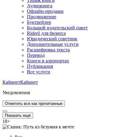
Тираж книги
Аудиокнига
Офлайн-продажи
Продвижение
Буктрейлер
Большой издательский пакет
Rideró для бизнеса
Юридический советник
Дополнительные услуги
Расшифровка текста
Перевод
Книги в аэропортах
Публикация
Все услуги
Кабинет
Кабинет
Уведомления
Отметить все как прочитанные
Показать ещё
18
+