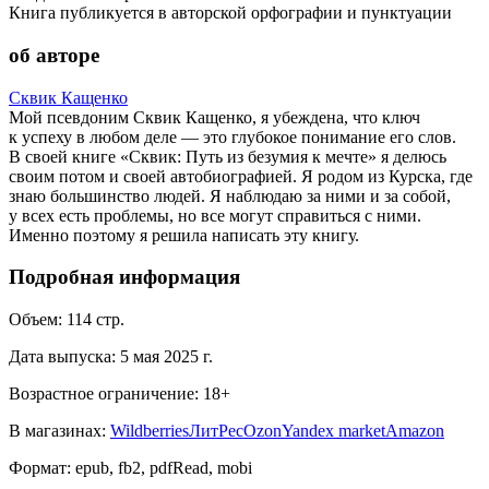
Книга публикуется в авторской орфографии и пунктуации
об авторе
Сквик Кащенко
Мой псевдоним Сквик Кащенко, я убеждена, что ключ
к успеху в любом деле — это глубокое понимание его слов.
В своей книге «Сквик: Путь из безумия к мечте» я делюсь
своим потом и своей автобиографией. Я родом из Курска, где
знаю большинство людей. Я наблюдаю за ними и за собой,
у всех есть проблемы, но все могут справиться с ними.
Именно поэтому я решила написать эту книгу.
Подробная информация
Объем:
114
стр.
Дата выпуска:
5 мая 2025 г.
Возрастное ограничение:
18
+
В магазинах:
Wildberries
ЛитРес
Ozon
Yandex market
Amazon
Формат:
epub, fb2, pdfRead, mobi