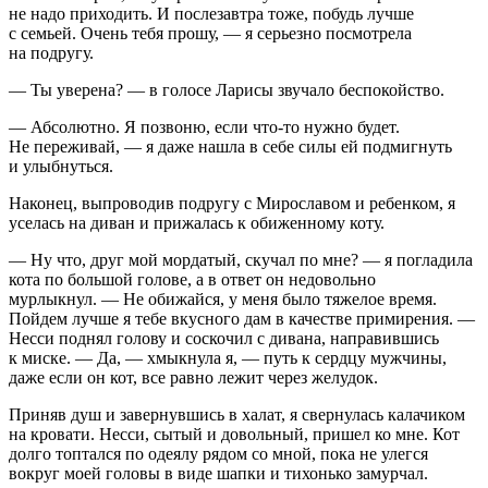
не надо приходить. И послезавтра тоже, побудь лучше
с семьей. Очень тебя прошу, — я серьезно посмотрела
на подругу.
— Ты уверена? — в голосе Ларисы звучало беспокойство.
— Абсолютно. Я позвоню, если что-то нужно будет.
Не переживай, — я даже нашла в себе силы ей подмигнуть
и улыбнуться.
Наконец, выпроводив подругу с Мирославом и ребенком, я
уселась на диван и прижалась к обиженному коту.
— Ну что, друг мой мордатый, скучал по мне? — я погладила
кота по большой голове, а в ответ он недовольно
мурлыкнул. — Не обижайся, у меня было тяжелое время.
Пойдем лучше я тебе вкусного дам в качестве примирения. —
Несси поднял голову и соскочил с дивана, направившись
к миске. — Да, — хмыкнула я, — путь к сердцу мужчины,
даже если он кот, все равно лежит через желудок.
Приняв душ и завернувшись в халат, я свернулась калачиком
на кровати. Несси, сытый и довольный, пришел ко мне. Кот
долго топтался по одеялу рядом со мной, пока не улегся
вокруг моей головы в виде шапки и тихонько замурчал.