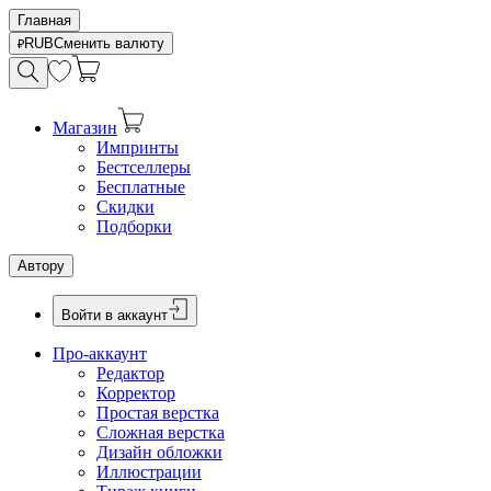
Главная
RUB
Сменить валюту
Магазин
Импринты
Бестселлеры
Бесплатные
Скидки
Подборки
Автору
Войти в аккаунт
Про-аккаунт
Редактор
Корректор
Простая верстка
Сложная верстка
Дизайн обложки
Иллюстрации