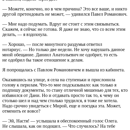
— Можете, конечно, но в чем причина? Это все ваше, и никто
другой претендовать не может, — удивился Павел Романович.
— Мне надо подумать. Вдруг не стоит с этим связываться.
Скажем, я сейчас не готова. Я даже не знаю, что со всем этим
делать, — я вздохнула.
— Хорошо, — после минутного раздумья ответил
нотариус. — Но только две недели. Не хочу нарушать данное
мной обещание. Даниил Анатольевич не одобрит, то есть
не одобрил бы такое отношение к делам.
Я попрощалась с Павлом Романовичем и вышла из кабинета.
Оказавшись на улице, я села на ступеньки и прислонила
голову к перилам. Что-то мне подсказывало: как только я
подпишу документы, то стану отличной мишенью для тех, кто
избавился от Дани. Но и отдавать просто так то, к чему он
столько шел и над чем столько трудился, я тоже не хотела.
Надо срочно увидеться с Мирой, еще и поездка эта. Может,
отменить ее вовсе?
— Эй, Настя! — услышала я обеспокоенный голос Олега.
Не слышала, как он подошел. — Что случилось? На тебе