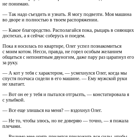
не понимаю.
— Так надо съездить и узнать. Я могу подвезти. Моя машина
во дворе и полностью в твоем распоряжении.
— Какое благородство. Располагайся пока, рыцарь в сияющих
доспехах, а я сейчас соберусь и поедем.
Пока я носилась по квартире, Олег успел познакомиться
с моим котом. Несси, правда, не горел особым желанием
общаться с непонятным двуногим, даже пару раз царапнул его
за руку.
— А кот у тебя с характером, — усмехнулся Олег, когда мы
спустя полчаса сидели в его машине. — Ему мужской руки
не хватает.
— Вот он ее у тебя и пытался отгрызть, — констатировала я
с улыбкой.
— Все еще злишься на меня? — вздохнул Олег.
— Не то, чтобы злюсь, но не доверяю — точно, — я пожала
плечами.
— Видимо мне опять придется приложить все силы, чтобы