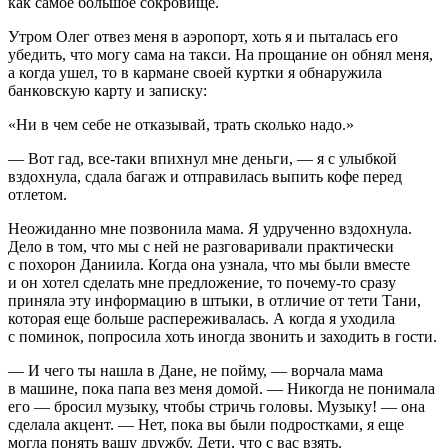
как самое большое сокровище.
Утром Олег отвез меня в аэропорт, хоть я и пыталась его
убедить, что могу сама на такси. На прощание он обнял меня,
а когда ушел, то в кармане своей куртки я обнаружила
банковскую карту и записку:
«Ни в чем себе не отказывай, трать сколько надо.»
— Вот гад, все-таки впихнул мне деньги, — я с улыбкой
вздохнула, сдала багаж и отправилась выпить кофе перед
отлетом.
Неожиданно мне позвонила мама. Я удрученно вздохнула.
Дело в том, что мы с ней не разговаривали практически
с похорон Даниила. Когда она узнала, что мы были вместе
и он хотел сделать мне предложение, то почему-то сразу
приняла эту информацию в штыки, в отличие от тети Тани,
которая еще больше распереживалась. А когда я уходила
с поминок, попросила хоть иногда звонить и заходить в гости.
— И чего ты нашла в Дане, не пойму, — ворчала мама
в машине, пока папа вез меня домой. — Никогда не понимала
его — бросил музыку, чтобы стричь головы. Музыку! — она
сделала акцент. — Нет, пока вы были подростками, я еще
могла понять вашу дружбу. Дети, что с вас взять.