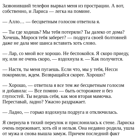
Зазвонивший телефон вырвал меня из прострации. А вот,
собственно, и Лариса — легка на помине.
— Алло… — бесцветным голосом ответила я.
— Ты где ходишь? Мы тебя потеряли? Ты далеко от дома?
Хочешь, Мирося тебя заберет? — подруга своей болтовней
даже не дала мне шанса вставить хоть слово.
— Лар, со мной все хорошо. Не беспокойся. Я скоро приеду,
ну, или не очень скоро, — вздохнула я. — Как получится.
— Настя, ты меня пугаешь. Если что, мы у тебя, Несси
покормили, ждем. Возвращайся скорее. Хорошо?
— Хорошо, — ответила я все тем же бесцветным голосом
и добавила: — Все помню — быть осторожнее и без
глупостей. Ты ведешь себя, как моя вторая мамочка.
Переставай, ладно? Ужасно раздражает.
— Ладно, — горько вздохнула подруга и отключилась.
Я свернула в тихий переулок и прислонилась к стене. Лариска
очень переживает, хоть ей и нельзя. Она недавно родила, ушла
от мужа и снова вышла замуж. Причем последний факт