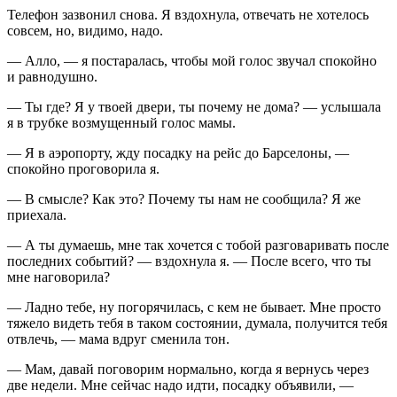
Телефон зазвонил снова. Я вздохнула, отвечать не хотелось
совсем, но, видимо, надо.
— Алло, — я постаралась, чтобы мой голос звучал спокойно
и равнодушно.
— Ты где? Я у твоей двери, ты почему не дома? — услышала
я в трубке возмущенный голос мамы.
— Я в аэропорту, жду посадку на рейс до Барселоны, —
спокойно проговорила я.
— В смысле? Как это? Почему ты нам не сообщила? Я же
приехала.
— А ты думаешь, мне так хочется с тобой разговаривать после
последних событий? — вздохнула я. — После всего, что ты
мне наговорила?
— Ладно тебе, ну погорячилась, с кем не бывает. Мне просто
тяжело видеть тебя в таком состоянии, думала, получится тебя
отвлечь, — мама вдруг сменила тон.
— Мам, давай поговорим нормально, когда я вернусь через
две недели. Мне сейчас надо идти, посадку объявили, —