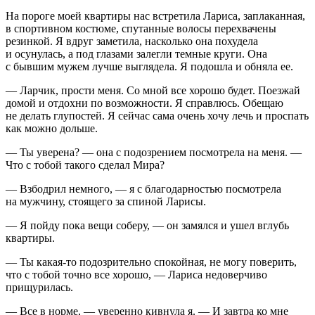
На пороге моей квартиры нас встретила Лариса, заплаканная,
в спортивном костюме, спутанные волосы перехвачены
резинкой. Я вдруг заметила, насколько она похудела
и осунулась, а под глазами залегли темные круги. Она
с бывшим мужем лучше выглядела. Я подошла и обняла ее.
— Ларчик, прости меня. Со мной все хорошо будет. Поезжай
домой и отдохни по возможности. Я справлюсь. Обещаю
не делать глупостей. Я сейчас сама очень хочу лечь и проспать
как можно дольше.
— Ты уверена? — она с подозрением посмотрела на меня. —
Что с тобой такого сделал Мира?
— Взбодрил немного, — я с благодарностью посмотрела
на мужчину, стоящего за спиной Ларисы.
— Я пойду пока вещи соберу, — он замялся и ушел вглубь
квартиры.
— Ты какая-то подозрительно спокойная, не могу поверить,
что с тобой точно все хорошо, — Лариса недоверчиво
прищурилась.
— Все в норме, — уверенно кивнула я. — И завтра ко мне