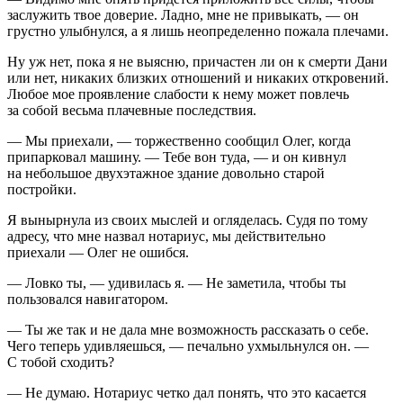
заслужить твое доверие. Ладно, мне не привыкать, — он
грустно улыбнулся, а я лишь неопределенно пожала плечами.
Ну уж нет, пока я не выясню, причастен ли он к смерти Дани
или нет, никаких близких отношений и никаких откровений.
Любое мое проявление слабости к нему может повлечь
за собой весьма плачевные последствия.
— Мы приехали, — торжественно сообщил Олег, когда
припарковал машину. — Тебе вон туда, — и он кивнул
на небольшое двухэтажное здание довольно старой
постройки.
Я вынырнула из своих мыслей и огляделась. Судя по тому
адресу, что мне назвал нотариус, мы действительно
приехали — Олег не ошибся.
— Ловко ты, — удивилась я. — Не заметила, чтобы ты
пользовался навигатором.
— Ты же так и не дала мне возможность рассказать о себе.
Чего теперь удивляешься, — печально ухмыльнулся он. —
С тобой сходить?
— Не думаю. Нотариус четко дал понять, что это касается