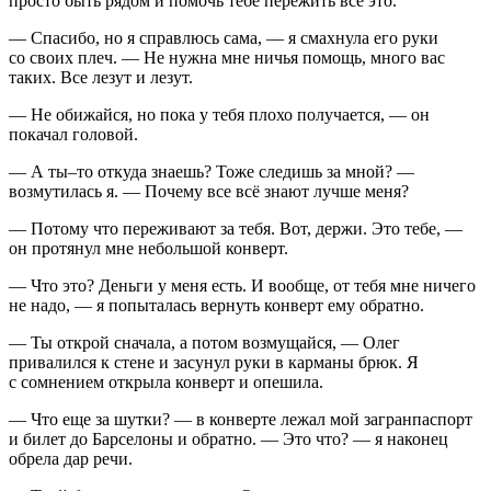
просто быть рядом и помочь тебе пережить все это.
— Спасибо, но я справлюсь сама, — я смахнула его руки
со своих плеч. — Не нужна мне ничья помощь, много вас
таких. Все лезут и лезут.
— Не обижайся, но пока у тебя плохо получается, — он
покачал головой.
— А ты–то откуда знаешь? Тоже следишь за мной? —
возмутилась я. — Почему все всё знают лучше меня?
— Потому что переживают за тебя. Вот, держи. Это тебе, —
он протянул мне небольшой конверт.
— Что это? Деньги у меня есть. И вообще, от тебя мне ничего
не надо, — я попыталась вернуть конверт ему обратно.
— Ты открой сначала, а потом возмущайся, — Олег
привалился к стене и засунул руки в карманы брюк. Я
с сомнением открыла конверт и опешила.
— Что еще за шутки? — в конверте лежал мой загранпаспорт
и билет до Барселоны и обратно. — Это что? — я наконец
обрела дар речи.