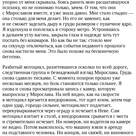
упорно от меня скрывала, боясь ранить мою расшатавшуюся
психику, но не понимаю только, зачем. О том, что они
с Мирославом вместе, я уже знала давно. Мне стало стыдно —
она столько для меня делает. Но его не заменит, как
и не сможет заделать дыру в груди размером с пушечное ядро.
Я вздохнула и поплелась в сторону метро. Устроившись
в дальнем углу вагона, закрыла глаза в надежде хоть тут
поспать без кошмаров. Но как бы не так: стоило мне
на секунду отключиться, как события недавнего прошлого
снова настигли меня. Это было похоже на бесконечную
беготню.
Разбитый мотоцикл, разлетевшиеся осколки по всей дороге,
следственная группа и безнадежный взгляд Мирослава. Грудь
снова сдавило тисками. С момента похорон прошло уже
несколько месяцев, но боль становится только сильнее. Я
снова и снова просматривала запись с камер, которую
выпросила у Мирослава. На ней видно, как на скорости
в мотоцикл врезается внедорожник, тот идет юзом, затем еще
один удар, гораздо сильнее, мотоциклист подлетает,
перекувыркивается через ограду и исчезает в Неве. Сам
мотоцикл влетает в столб, а внедорожник срывается с места
и стремительно исчезает. Ни номеров, ни водителя на камере
не видно. Потом выяснилось, что машину взяли в аренду
на подставного человека. Ни концов, ни связей, ни виновного