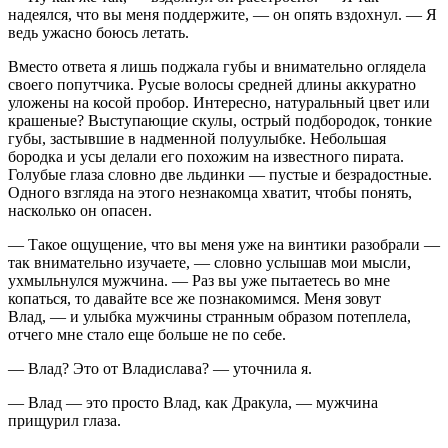
надеялся, что вы меня поддержите, — он опять вздохнул. — Я
ведь ужасно боюсь летать.
Вместо ответа я лишь поджала губы и внимательно оглядела
своего попутчика. Русые волосы средней длины аккуратно
уложены на косой пробор. Интересно, натуральный цвет или
крашеные? Выступающие скулы, острый подбородок, тонкие
губы, застывшие в надменной полуулыбке. Небольшая
бородка и усы делали его похожим на известного пирата.
Голубые глаза словно две льдинки — пустые и безрадостные.
Одного взгляда на этого незнакомца хватит, чтобы понять,
насколько он опасен.
— Такое ощущение, что вы меня уже на винтики разобрали —
так внимательно изучаете, — словно услышав мои мысли,
ухмыльнулся мужчина. — Раз вы уже пытаетесь во мне
копаться, то давайте все же познакомимся. Меня зовут
Влад, — и улыбка мужчины странным образом потеплела,
отчего мне стало еще больше не по себе.
— Влад? Это от Владислава? — уточнила я.
— Влад — это просто Влад, как Дракула, — мужчина
прищурил глаза.