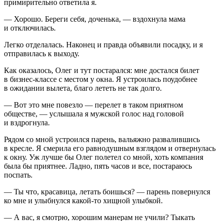
примирительно ответила я.
— Хорошо. Береги себя, доченька, — вздохнула мама
и отключилась.
Легко отделалась. Наконец и правда объявили посадку, и я
отправилась к выходу.
Как оказалось, Олег и тут постарался: мне достался билет
в бизнес-классе с местом у окна. Я устроилась поудобнее
в ожидании вылета, благо лететь не так долго.
— Вот это мне повезло — перелет в таком приятном
обществе, — услышала я мужской голос над головой
и вздрогнула.
Рядом со мной устроился парень, вальяжно развалившись
в кресле. Я смерила его равнодушным взглядом и отвернулась
к окну. Уж лучше бы Олег полетел со мной, хоть компания
была бы приятнее. Ладно, пять часов и все, постараюсь
поспать.
— Ты что, красавица, летать боишься? — парень повернулся
ко мне и улыбнулся какой-то хищной улыбкой.
— А вас, я смотрю, хорошим манерам не учили? Тыкать