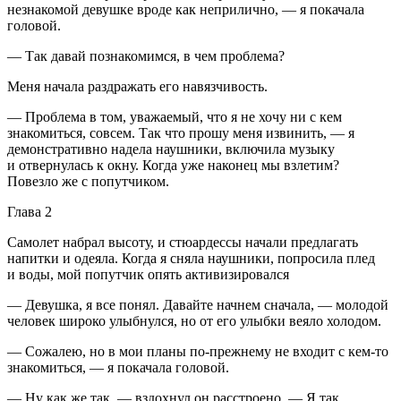
незнакомой девушке вроде как неприлично, — я покачала
головой.
— Так давай познакомимся, в чем проблема?
Меня начала раздражать его навязчивость.
— Проблема в том, уважаемый, что я не хочу ни с кем
знакомиться, совсем. Так что прошу меня извинить, — я
демонстративно надела наушники, включила музыку
и отвернулась к окну. Когда уже наконец мы взлетим?
Повезло же с попутчиком.
Глава 2
Самолет набрал высоту, и стюардессы начали предлагать
напитки и одеяла. Когда я сняла наушники, попросила плед
и воды, мой попутчик опять активизировался
— Девушка, я все понял. Давайте начнем сначала, — молодой
человек широко улыбнулся, но от его улыбки веяло холодом.
— Сожалею, но в мои планы по-прежнему не входит с кем-то
знакомиться, — я покачала головой.
— Ну как же так, — вздохнул он расстроено. — Я так