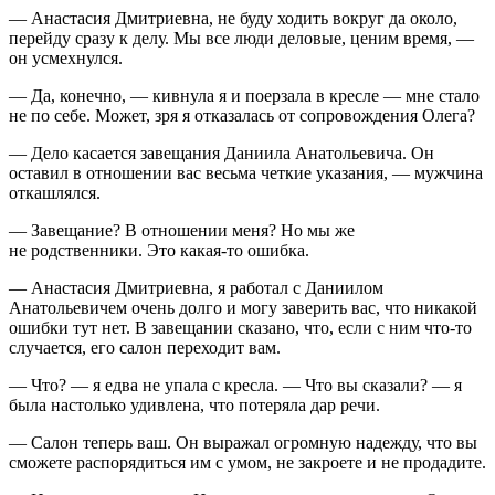
— Анастасия Дмитриевна, не буду ходить вокруг да около,
перейду сразу к делу. Мы все люди деловые, ценим время, —
он усмехнулся.
— Да, конечно, — кивнула я и поерзала в кресле — мне стало
не по себе. Может, зря я отказалась от сопровождения Олега?
— Дело касается завещания Даниила Анатольевича. Он
оставил в отношении вас весьма четкие указания, — мужчина
откашлялся.
— Завещание? В отношении меня? Но мы же
не родственники. Это какая-то ошибка.
— Анастасия Дмитриевна, я работал с Даниилом
Анатольевичем очень долго и могу заверить вас, что никакой
ошибки тут нет. В завещании сказано, что, если с ним что-то
случается, его салон переходит вам.
— Что? — я едва не упала с кресла. — Что вы сказали? — я
была настолько удивлена, что потеряла дар речи.
— Салон теперь ваш. Он выражал огромную надежду, что вы
сможете распорядиться им с умом, не закроете и не продадите.