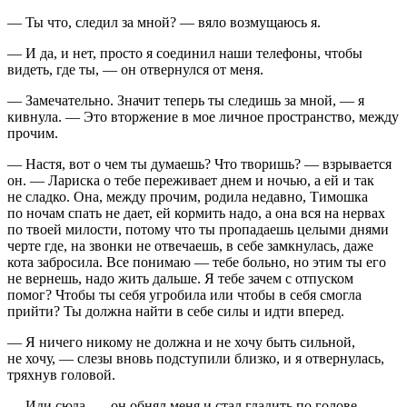
— Ты что, следил за мной? — вяло возмущаюсь я.
— И да, и нет, просто я соединил наши телефоны, чтобы
видеть, где ты, — он отвернулся от меня.
— Замечательно. Значит теперь ты следишь за мной, — я
кивнула. — Это вторжение в мое личное пространство, между
прочим.
— Настя, вот о чем ты думаешь? Что творишь? — взрывается
он. — Лариска о тебе переживает днем и ночью, а ей и так
не сладко. Она, между прочим, родила недавно, Тимошка
по ночам спать не дает, ей кормить надо, а она вся на нервах
по твоей милости, потому что ты пропадаешь целыми днями
черте где, на звонки не отвечаешь, в себе замкнулась, даже
кота забросила. Все понимаю — тебе больно, но этим ты его
не вернешь, надо жить дальше. Я тебе зачем с отпуском
помог? Чтобы ты себя угробила или чтобы в себя смогла
прийти? Ты должна найти в себе силы и идти вперед.
— Я ничего никому не должна и не хочу быть сильной,
не хочу, — слезы вновь подступили близко, и я отвернулась,
тряхнув головой.
— Иди сюда, — он обнял меня и стал гладить по голове. —