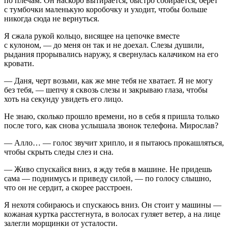
по плечам. Он наскоро вытирается, быстро собирается, берет
с тумбочки маленькую коробочку и уходит, чтобы больше
никогда сюда не вернуться.
Я сжала рукой кольцо, висящее на цепочке вместе
с кулоном, — до меня он так и не доехал. Слезы душили,
рыдания прорывались наружу, я свернулась калачиком на его
кровати.
— Даня, черт возьми, как же мне тебя не хватает. Я не могу
без тебя, — шепчу я сквозь слезы и закрываю глаза, чтобы
хоть на секунду увидеть его лицо.
Не знаю, сколько прошло времени, но в себя я пришла только
после того, как снова услышала звонок телефона. Мирослав?
— Алло… — голос звучит хрипло, и я пытаюсь прокашляться,
чтобы скрыть следы слез и сна.
— Живо спускайся вниз, я жду тебя в машине. Не придешь
сама — поднимусь и приведу силой, — по голосу слышно,
что он не сердит, а скорее расстроен.
Я нехотя собираюсь и спускаюсь вниз. Он стоит у машины —
кожаная куртка расстегнута, в волосах гуляет ветер, а на лице
залегли морщинки от усталости.