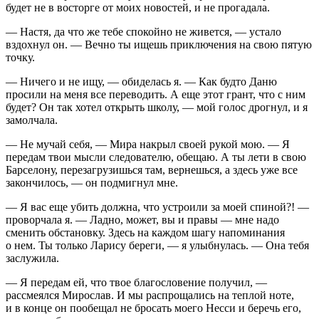
будет не в восторге от моих новостей, и не прогадала.
— Настя, да что же тебе спокойно не живется, — устало
вздохнул он. — Вечно ты ищешь приключения на свою пятую
точку.
— Ничего и не ищу, — обиделась я. — Как будто Даню
просили на меня все переводить. А еще этот грант, что с ним
будет? Он так хотел открыть школу, — мой голос дрогнул, и я
замолчала.
— Не мучай себя, — Мира накрыл своей рукой мою. — Я
передам твои мысли следователю, обещаю. А ты лети в свою
Барселону, перезагрузишься там, вернешься, а здесь уже все
закончилось, — он подмигнул мне.
— Я вас еще убить должна, что устроили за моей спиной?! —
проворчала я. — Ладно, может, вы и правы — мне надо
сменить обстановку. Здесь на каждом шагу напоминания
о нем. Ты только Ларису береги, — я улыбнулась. — Она тебя
заслужила.
— Я передам ей, что твое благословение получил, —
рассмеялся Мирослав. И мы распрощались на теплой ноте,
и в конце он пообещал не бросать моего Несси и беречь его,