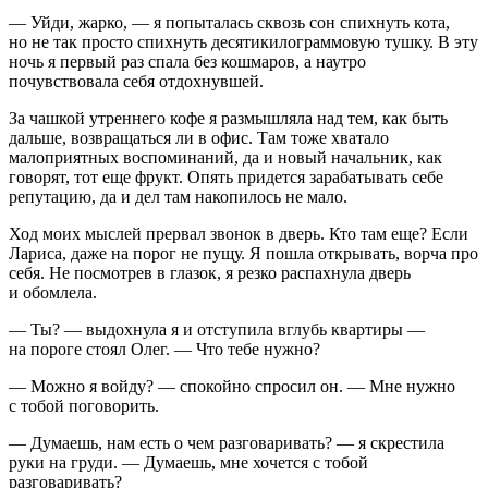
— Уйди, жарко, — я попыталась сквозь сон спихнуть кота,
но не так просто спихнуть десятикилограммовую тушку. В эту
ночь я первый раз спала без кошмаров, а наутро
почувствовала себя отдохнувшей.
За чашкой утреннего кофе я размышляла над тем, как быть
дальше, возвращаться ли в офис. Там тоже хватало
малоприятных воспоминаний, да и новый начальник, как
говорят, тот еще фрукт. Опять придется зарабатывать себе
репутацию, да и дел там накопилось не мало.
Ход моих мыслей прервал звонок в дверь. Кто там еще? Если
Лариса, даже на порог не пущу. Я пошла открывать, ворча про
себя. Не посмотрев в глазок, я резко распахнула дверь
и обомлела.
— Ты? — выдохнула я и отступила вглубь квартиры —
на пороге стоял Олег. — Что тебе нужно?
— Можно я войду? — спокойно спросил он. — Мне нужно
с тобой поговорить.
— Думаешь, нам есть о чем разговаривать? — я скрестила
руки на груди. — Думаешь, мне хочется с тобой
разговаривать?