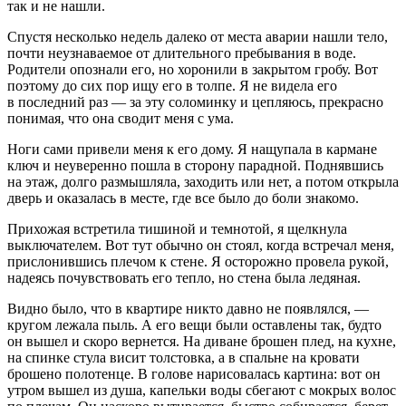
так и не нашли.
Спустя несколько недель далеко от места аварии нашли тело,
почти неузнаваемое от длительного пребывания в воде.
Родители опознали его, но хоронили в закрытом гробу. Вот
поэтому до сих пор ищу его в толпе. Я не видела его
в последний раз — за эту соломинку и цепляюсь, прекрасно
понимая, что она сводит меня с ума.
Ноги сами привели меня к его дому. Я нащупала в кармане
ключ и неуверенно пошла в сторону парадной. Поднявшись
на этаж, долго размышляла, заходить или нет, а потом открыла
дверь и оказалась в месте, где все было до боли знакомо.
Прихожая встретила тишиной и темнотой, я щелкнула
выключателем. Вот тут обычно он стоял, когда встречал меня,
прислонившись плечом к стене. Я осторожно провела рукой,
надеясь почувствовать его тепло, но стена была ледяная.
Видно было, что в квартире никто давно не появлялся, —
кругом лежала пыль. А его вещи были оставлены так, будто
он вышел и скоро вернется. На диване брошен плед, на кухне,
на спинке стула висит толстовка, а в спальне на кровати
брошено полотенце. В голове нарисовалась картина: вот он
утром вышел из душа, капельки воды сбегают с мокрых волос