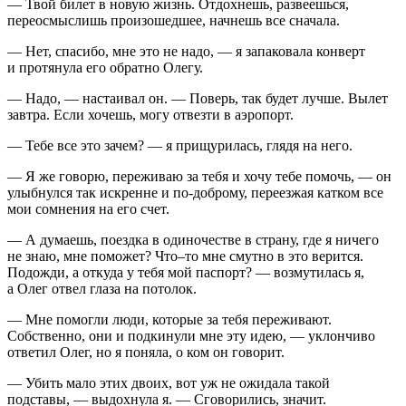
— Твой билет в новую жизнь. Отдохнешь, развеешься,
переосмыслишь произошедшее, начнешь все сначала.
— Нет, спасибо, мне это не надо, — я запаковала конверт
и протянула его обратно Олегу.
— Надо, — настаивал он. — Поверь, так будет лучше. Вылет
завтра. Если хочешь, могу отвезти в аэропорт.
— Тебе все это зачем? — я прищурилась, глядя на него.
— Я же говорю, переживаю за тебя и хочу тебе помочь, — он
улыбнулся так искренне и по-доброму, переезжая катком все
мои сомнения на его счет.
— А думаешь, поездка в одиночестве в страну, где я ничего
не знаю, мне поможет? Что–то мне смутно в это верится.
Подожди, а откуда у тебя мой паспорт? — возмутилась я,
а Олег отвел глаза на потолок.
— Мне помогли люди, которые за тебя переживают.
Собственно, они и подкинули мне эту идею, — уклончиво
ответил Олег, но я поняла, о ком он говорит.
— Убить мало этих двоих, вот уж не ожидала такой
подставы, — выдохнула я. — Сговорились, значит.