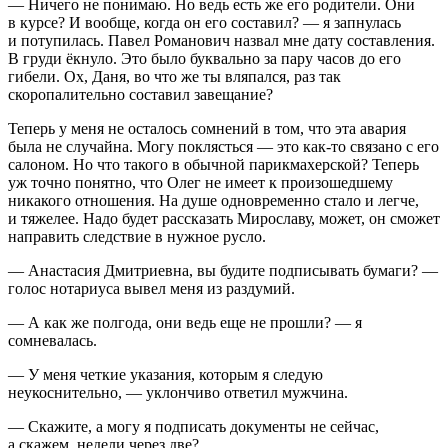
— Ничего не понимаю. Но ведь есть же его родители. Они
в курсе? И вообще, когда он его составил? — я запнулась
и потупилась. Павел Романович назвал мне дату составления.
В груди ёкнуло. Это было буквально за пару часов до его
гибели. Ох, Даня, во что же ты вляпался, раз так
скоропалительно составил завещание?
Теперь у меня не осталось сомнений в том, что эта авария
была не случайна. Могу поклясться — это как-то связано с его
салоном. Но что такого в обычной парикмахерской? Теперь
уж точно понятно, что Олег не имеет к произошедшему
никакого отношения. На душе одновременно стало и легче,
и тяжелее. Надо будет рассказать Мирославу, может, он сможет
направить следствие в нужное русло.
— Анастасия Дмитриевна, вы будите подписывать бумаги? —
голос нотариуса вывел меня из раздумий.
— А как же полгода, они ведь еще не прошли? — я
сомневалась.
— У меня четкие указания, которым я следую
неукоснительно, — уклончиво ответил мужчина.
— Скажите, а могу я подписать документы не сейчас,
а скажем, недели через две?