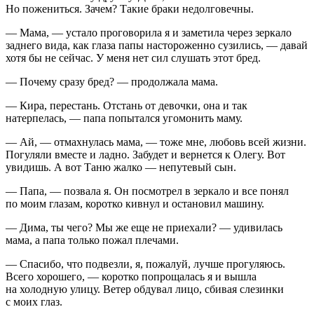
Но пожениться. Зачем? Такие браки недолговечны.
— Мама, — устало проговорила я и заметила через зеркало
заднего вида, как глаза папы настороженно сузились, — давай
хотя бы не сейчас. У меня нет сил слушать этот бред.
— Почему сразу бред? — продолжала мама.
— Кира, перестань. Отстань от девочки, она и так
натерпелась, — папа попытался угомонить маму.
— Ай, — отмахнулась мама, — тоже мне, любовь всей жизни.
Погуляли вместе и ладно. Забудет и вернется к Олегу. Вот
увидишь. А вот Таню жалко — непутевый сын.
— Папа, — позвала я. Он посмотрел в зеркало и все понял
по моим глазам, коротко кивнул и остановил машину.
— Дима, ты чего? Мы же еще не приехали? — удивилась
мама, а папа только пожал плечами.
— Спасибо, что подвезли, я, пожалуй, лучше прогуляюсь.
Всего хорошего, — коротко попрощалась я и вышла
на холодную улицу. Ветер обдувал лицо, сбивая слезинки
с моих глаз.