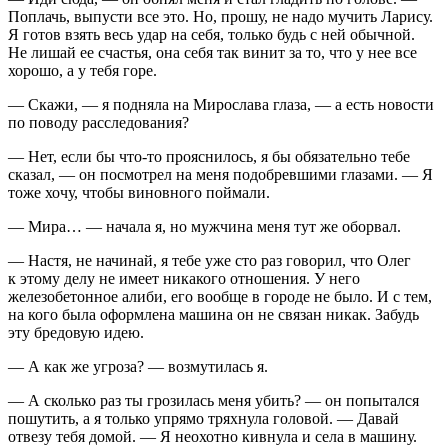
Поплачь, выпусти все это. Но, прошу, не надо мучить Ларису.
Я готов взять весь удар на себя, только будь с ней обычной.
Не лишай ее счастья, она себя так винит за то, что у нее все
хорошо, а у тебя горе.
— Скажи, — я подняла на Мирослава глаза, — а есть новости
по поводу расследования?
— Нет, если бы что-то прояснилось, я бы обязательно тебе
сказал, — он посмотрел на меня подобревшими глазами. — Я
тоже хочу, чтобы виновного поймали.
— Мира… — начала я, но мужчина меня тут же оборвал.
— Настя, не начинай, я тебе уже сто раз говорил, что Олег
к этому делу не имеет никакого отношения. У него
железобетонное алиби, его вообще в городе не было. И с тем,
на кого была оформлена машина он не связан никак. Забудь
эту бредовую идею.
— А как же угроза? — возмутилась я.
— А сколько раз ты грозилась меня убить? — он попытался
пошутить, а я только упрямо тряхнула головой. — Давай
отвезу тебя домой. — Я неохотно кивнула и села в машину.