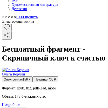
Все
Художественная литература
Детектив
0.0
0
Оценить
Электронная книга
Бесплатный фрагмент -
Скрипичный ключ к счастью
Ольга Керлин
Электронная
156
₽
Печатная
735
₽
Формат:
epub, fb2, pdfRead, mobi
Объем:
178
бумажных стр.
Подробнее