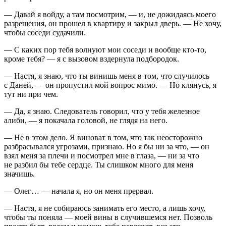
— Давай я войду, а там посмотрим, — и, не дожидаясь моего
разрешения, он прошел в квартиру и закрыл дверь. — Не хочу,
чтобы соседи судачили.
— С каких пор тебя волнуют мои соседи и вообще кто-то,
кроме тебя? — я с вызовом вздернула подбородок.
— Настя, я знаю, что ты винишь меня в том, что случилось
с Даней, — он пропустил мой вопрос мимо. — Но клянусь, я
тут ни при чем.
— Да, я знаю. Следователь говорил, что у тебя железное
алиби, — я покачала головой, не глядя на него.
— Не в этом дело. Я виноват в том, что так неосторожно
разбрасывался угрозами, признаю. Но я бы ни за что, — он
взял меня за плечи и посмотрел мне в глаза, — ни за что
не разбил бы тебе сердце. Ты слишком много для меня
значишь.
— Олег… — начала я, но он меня прервал.
— Настя, я не собираюсь занимать его место, а лишь хочу,
чтобы ты поняла — моей вины в случившемся нет. Позволь