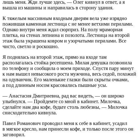
лишь меня. Жди лучше здесь, — Олег кивнул в ответ, а я
вышла из машины и направилась в сторону здания.
К тяжелым массивным входным дверям вела уже изрядно
пожившая каменная лестница с не менее ветхими перилами.
Однако внутри меня ждал сюрприз. На полу мраморная
плитка, на стенах лепнина и позолота. Лестница на второй
этаж была украшена ковром и узорчатыми перилами. Все
чисто, светло и роскошно.
Я поднялась на второй этаж, прямо на входе там
располагалась стойка ресепшена. Милая девушка позвонила
по телефону и сообщила о моем приходе. Спустя пару минут
к нам вышел невысокого роста мужчина, весь седой, похожий
на одуванчик. Его маленькие глазки были скрыты очками,
а под длинным носом красовались пышные усы.
— Анастасия Дмитриевна, рад вас видеть, — он широко
улыбнулся. — Пройдемте со мной в кабинет. Милочка,
сделайте нам два кофе, будьте столь любезны, — Милочка
снисходительно кивнула.
Павел Романович проводил меня к себе в кабинет, усадил
в мягкое кресло, нам принесли кофе, и только после этого он
заговорил.