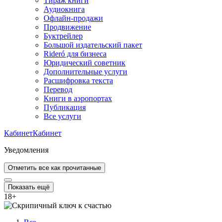
Тираж книги
Аудиокнига
Офлайн-продажи
Продвижение
Буктрейлер
Большой издательский пакет
Rideró для бизнеса
Юридический советник
Дополнительные услуги
Расшифровка текста
Перевод
Книги в аэропортах
Публикация
Все услуги
Кабинет
Кабинет
Уведомления
Отметить все как прочитанные
Показать ещё
18
+