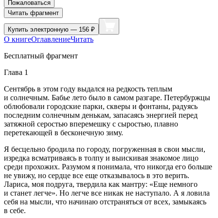
Пожаловаться
Читать фрагмент
Купить
электронную — 156 ₽
О книге
Оглавление
Читать
Бесплатный фрагмент
Глава 1
Сентябрь в этом году выдался на редкость теплым
и солнечным. Бабье лето было в самом разгаре. Петербуржцы
облюбовали городские парки, скверы и фонтаны, радуясь
последним солнечным денькам, запасаясь энергией перед
затяжной серостью вперемешку с сыростью, плавно
перетекающей в бесконечную зиму.
Я бесцельно бродила по городу, погруженная в свои мысли,
изредка всматриваясь в толпу и выискивая знакомое лицо
среди прохожих. Разумом я понимала, что никогда его больше
не увижу, но сердце все еще отказывалось в это верить.
Лариса, моя подруга, твердила как мантру: «Еще немного
и станет легче». Но легче все никак не наступало. А я ловила
себя на мысли, что начинаю отстраняться от всех, замыкаясь
в себе.