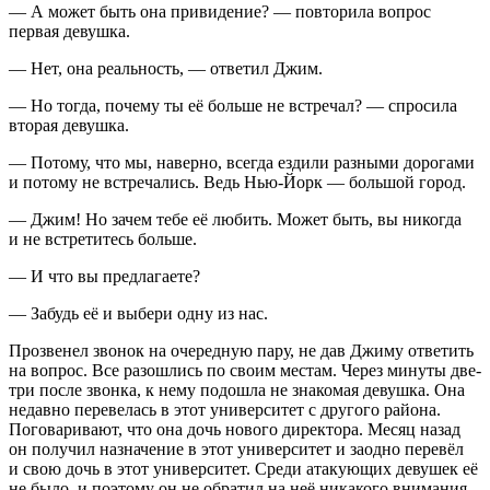
— А может быть она привидение? — повторила вопрос
первая девушка.
— Нет, она реальность, — ответил Джим.
— Но тогда, почему ты её больше не встречал? — спросила
вторая девушка.
— Потому, что мы, наверно, всегда ездили разными дорогами
и потому не встречались. Ведь Нью-Йорк — большой город.
— Джим! Но зачем тебе её любить. Может быть, вы никогда
и не встретитесь больше.
— И что вы предлагаете?
— Забудь её и выбери одну из нас.
Прозвенел звонок на очередную пару, не дав Джиму ответить
на вопрос. Все разошлись по своим местам. Через минуты две-
три после звонка, к нему подошла не знакомая девушка. Она
недавно перевелась в этот университет с другого района.
Поговаривают, что она дочь нового директора. Месяц назад
он получил назначение в этот университет и заодно перевёл
и свою дочь в этот университет. Среди атакующих девушек её
не было, и поэтому он не обратил на неё никакого внимания.