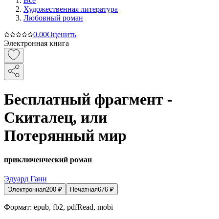
Все
Художественная литература
Любовный роман
0.0
0
Оценить
Электронная книга
Бесплатный фрагмент -
Скиталец, или
Потерянный мир
приключенческий роман
Эдуард Ганн
Электронная
200
₽
Печатная
676
₽
Формат:
epub, fb2, pdfRead, mobi