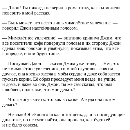
— Джон! Ты никогда не верил в романтику, как ты можешь
поверить в мой рассказ.
— Быть может, это всего лишь мимолётное увлечение. —
говорил Джон настойчивым голосом.
— Мимолётное увлечение! — визгливо крикнул Джим, что
все посетители кофе повернули головы в их сторону. Джон
сделал знак головой и улыбнулся, показывая этим, что всё
в порядке, и они будут тише.
— Послушай Джон! — сказал Джим уже тише, — Нет, это
не «мимолётное увлечение», со мной случилось совсем
другое, она крепко засела в моём сердце и даже собирается
пускать корни. Её образ преследует меня везде: на улице,
и дома, и даже во сне. Джон, ты же сам сказал, что был
влюблен, подскажи, что мне делать?
— Что я могу сказать, это как в сказке. А куда она потом
делась?
— Не знаю! Я её долго искал в тот день, да и в последующие
дни тоже, но не смог найти, она пропала, как будто её
и не было совсем.