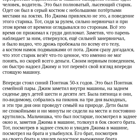
человек, водитель. Это был полноватый, лысеющий старик.
Одет он был в серый костюм с небольшими потёртыми
местами на локтях. Но Джима привлекло не это, а поведение
этого старика. Тот, сидя за рулем, сильно нервничал и при
этом время от времени оглядывался по сторонам. Всё это
время он прижимал к груди дипломат. Заметив, что парень
наблюдает за ним, отвернулся, ещё сильней занервничал,
и было видно, что дрожь пробежала по всему его телу,
а костюм намок подмышками от пота. Джим сразу догадался,
что этот старик везёт что-то ценное, что именно не мог
понять, но скорей всего деньги. Своим нервным поведением,
он быстро надоел Джиму и тот перевёл свой взгляд впереди
стоящую машину.
Впереди стоял синий Понтиак 50-х годов. Это был Понтиак
семейной пары. Джим заметил внутри машины, на заднем
сиденье двух детей шести и десяти лет. Была пятница и они,
по-видимому, собрались на пикник на три дня выходных,
и эти три дня они проведут семьёй на природе. Дети были
не спокойными и ни минуты не сидели на мести и постоянно
крутились. Мальчишка, что был постарше, посмотрел в заднее
окно и, заметив Джима в машине, толкнул в бок своего брата.
Тот, посмотрев в заднее стекло и увидев Джима в машине,
посмотрел на брата и улыбнулся. Его брат, посмотрев
на своего брата и увидев радостное выражение брата,