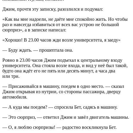
Джим, прочтя эту записку, разозлился и подумал:
«Как вы мне надоели, не даёте мне спокойно жить. Но чтобы
раз и навсегда избавиться от всех вас устрою не большой
сюрприз»
, а в записке написал:
«Хорошо! В 23.00 часов жди возле университета, я заеду»
— Буду ждать. — прошептала она.
Ровно в 23.00 часов Джим подъехал к центральному входу
университета. Она стояла возле входа, и вид у неё был такой,
будто она ждёт его не пять или десять минут, а часа два
или три.
— Присаживайся в машину, поедем в одно место. — сказал
Джим открывая из нутрии, со стороны пассажира, дверцу
автомобиля.
— А куда мы поедем? — спросила Бет, садясь в машину.
— Это сюрприз, — ответил Джим и завёл двигатель машины.
— О, я люблю сюрпризы! — радостно воскликнула Бет.