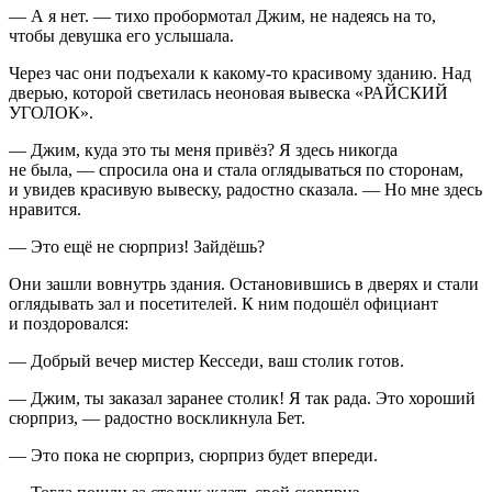
— А я нет. — тихо пробормотал Джим, не надеясь на то,
чтобы девушка его услышала.
Через час они подъехали к какому-то красивому зданию. Над
дверью, которой светилась неоновая вывеска
«РАЙСКИЙ
УГОЛОК».
— Джим, куда это ты меня привёз? Я здесь никогда
не была, — спросила она и стала оглядываться по сторонам,
и увидев красивую вывеску, радостно сказала. — Но мне здесь
нравится.
— Это ещё не сюрприз! Зайдёшь?
Они зашли вовнутрь здания. Остановившись в дверях и стали
оглядывать зал и посетителей. К ним подошёл официант
и поздоровался:
— Добрый вечер мистер Кесседи, ваш столик готов.
— Джим, ты заказал заранее столик! Я так рада. Это хороший
сюрприз, — радостно воскликнула Бет.
— Это пока не сюрприз, сюрприз будет впереди.