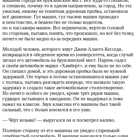
машины города на бруклинский мост. Всё куда-то спешили,
и спешили, почему-то в одном направлении, за город. Но эта
ужасная, никому не понятная дорожная пробка, остановила
всё движение. Гул машин, гул тысячи машин проводил
в неистовство, в бешенство не только водителя,
но и пассажира машин. Все нервничали, вертели головой
по сторонам, пытаясь понять, что произошло, но всё без толку,
ничего не было видно из-за передних машин.
Молодой человек, которого зовут Джим Аланто Кесседи,
возвращался в обеденное время из университета, когда случай
загнал его автомобиль на бруклинский мост. Парень сидел
в своём автомобиле марки «Хамберт», и ему было не по себе.
Он спешил домой, и это дорожная пробка была не нужной
задержкой. Он торчал в потоке остановившихся машин уже
с полчаса, пытаясь разглядеть впереди, что вызвало такую
задержку и создало такое автомобильное столпотворение.
Но ничего особого не увидел, кроме трёх рядов машин,
гудящих застывших в ожидании. Он не выдержал и тоже
нажал на клаксон. Звук клаксона его машины был такой
сильный, что с болью вонзился в его уши.
— Чёрт возьми! — выругался он и посмотрел налево.
Полевую сторону от его машины он увидел старенький
серебристый олдсмобиль. В машине находился только один