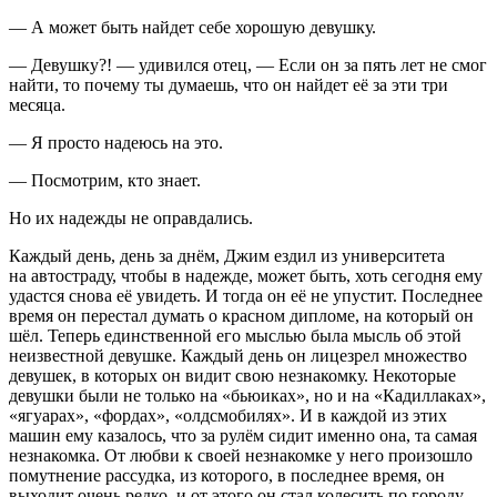
— А может быть найдет себе хорошую девушку.
— Девушку?! — удивился отец, — Если он за пять лет не смог
найти, то почему ты думаешь, что он найдет её за эти три
месяца.
— Я просто надеюсь на это.
— Посмотрим, кто знает.
Но их надежды не оправдались.
Каждый день, день за днём, Джим ездил из университета
на автостраду, чтобы в надежде, может быть, хоть сегодня ему
удастся снова её увидеть. И тогда он её не упустит. Последнее
время он перестал думать о красном дипломе, на который он
шёл. Теперь единственной его мыслью была мысль об этой
неизвестной девушке. Каждый день он лицезрел множество
девушек, в которых он видит свою незнакомку. Некоторые
девушки были не только на «бьюиках», но и на «Кадиллаках»,
«ягуарах», «фордах», «олдсмобилях». И в каждой из этих
машин ему казалось, что за рулём сидит именно она, та самая
незнакомка. От любви к своей незнакомке у него произошло
помутнение рассудка, из которого, в последнее время, он
выходит очень редко, и от этого он стал колесить по городу