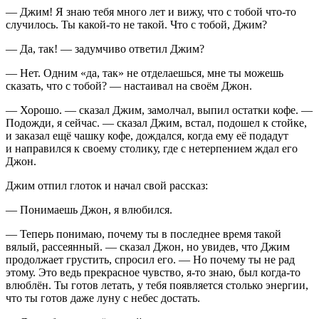
— Джим! Я знаю тебя много лет и вижу, что с тобой что-то
случилось. Ты какой-то не такой. Что с тобой, Джим?
— Да, так! — задумчиво ответил Джим?
— Нет. Одним «да, так» не отделаешься, мне ты можешь
сказать, что с тобой? — настаивал на своём Джон.
— Хорошо. — сказал Джим, замолчал, выпил остатки кофе. —
Подожди, я сейчас. — сказал Джим, встал, подошел к стойке,
и заказал ещё чашку кофе, дождался, когда ему её подадут
и направился к своему столику, где с нетерпением ждал его
Джон.
Джим отпил глоток и начал свой рассказ:
— Понимаешь Джон, я влюбился.
— Теперь понимаю, почему ты в последнее время такой
вялый, рассеянный. — сказал Джон, но увидев, что Джим
продолжает грустить, спросил его. — Но почему ты не рад
этому. Это ведь прекрасное чувство, я-то знаю, был когда-то
влюблён. Ты готов летать, у тебя появляется столько энергии,
что ты готов даже луну с небес достать.