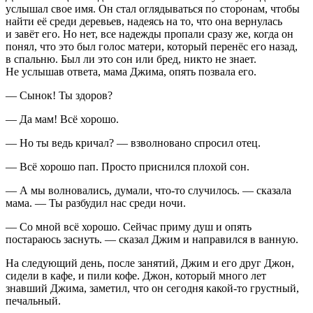
услышал свое имя. Он стал оглядываться по сторонам, чтобы
найти её среди деревьев, надеясь на то, что она вернулась
и завёт его. Но нет, все надежды пропали сразу же, когда он
понял, что это был голос матери, который перенёс его назад,
в спальню. Был ли это сон или бред, никто не знает.
Не услышав ответа, мама Джима, опять позвала его.
— Сынок! Ты здоров?
— Да мам! Всё хорошо.
— Но ты ведь кричал? — взволновано спросил отец.
— Всё хорошо пап. Просто приснился плохой сон.
— А мы волновались, думали, что-то случилось. — сказала
мама. — Ты разбудил нас среди ночи.
— Со мной всё хорошо. Сейчас приму душ и опять
постараюсь заснуть. — сказал Джим и направился в ванную.
На следующий день, после занятий, Джим и его друг Джон,
сидели в кафе, и пили кофе. Джон, который много лет
знавший Джима, заметил, что он сегодня какой-то грустный,
печальный.