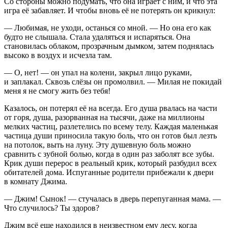
Со стороны можно подумать, что она играет с ним, и что эта
игра её забавляет. И чтобы вновь её не потерять он крикнул:
— Любимая, не уходи, останься со мной. — Но она его как
будто не слышала. Стала удаляться и испаряться. Она
становилась облаком, прозрачным дымком, затем поднялась
высоко в воздух и исчезла там.
— О, нет! — он упал на колени, закрыл лицо руками,
и заплакал. Сквозь слёзы он промолвил. — Милая не покидай
меня я не смогу жить без тебя!
Казалось, он потерял её на всегда. Его душа рвалась на части
от горя, душа, разорванная на тысячи, даже на миллионы
мелких частиц, разлетелись по всему телу. Каждая маленькая
частица души приносила такую боль, что он готов был лезть
на потолок, выть на луну. Эту душевную боль можно
сравнить с зубной болью, когда в один раз заболят все зубы.
Крик души перерос в реальный крик, который разбудил всех
обитателей дома. Испуганные родители прибежали к двери
в комнату Джима.
— Джим! Сынок! — стучалась в дверь перепуганная мама. —
Что случилось? Ты здоров?
Джим всё еще находился в неизвестном ему лесу, когда