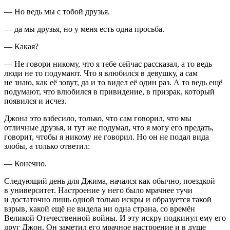
— Но ведь мы с тобой друзья.
— да мы друзья, но у меня есть одна просьба.
— Какая?
— Не говори никому, что я тебе сейчас рассказал, а то ведь
люди не то подумают. Что я влюбился в девушку, а сам
не знаю, как её зовут, да и то видел её один раз. А то ведь ещё
подумают, что влюбился в привидение, в призрак, который
появился и исчез.
Джона это взбесило, только, что сам говорил, что мы
отличные друзья, и тут же подумал, что я могу его предать,
говорит, чтобы я никому не говорил. Но он не подал вида
злобы, а только ответил:
— Конечно.
Следующий день для Джима, начался как обычно, поездкой
в университет. Настроение у него было мрачнее тучи
и достаточно лишь одной только искры и образуется такой
взрыв, какой ещё не видела ни одна страна, со времён
Великой Отечественной войны. И эту искру подкинул ему его
друг Джон. Он заметил его мрачное настроение и в душе