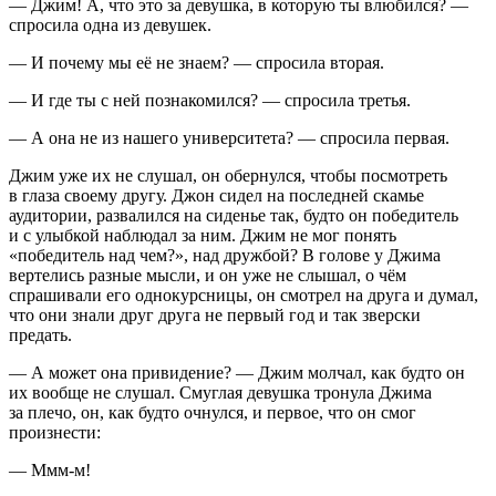
— Джим! А, что это за девушка, в которую ты влюбился? —
спросила одна из девушек.
— И почему мы её не знаем? — спросила вторая.
— И где ты с ней познакомился? — спросила третья.
— А она не из нашего университета? — спросила первая.
Джим уже их не слушал, он обернулся, чтобы посмотреть
в глаза своему другу. Джон сидел на последней скамье
аудитории, развалился на сиденье так, будто он победитель
и с улыбкой наблюдал за ним. Джим не мог понять
«победитель над чем?», над дружбой? В голове у Джима
вертелись разные мысли, и он уже не слышал, о чём
спрашивали его однокурсницы, он смотрел на друга и думал,
что они знали друг друга не первый год и так зверски
предать.
— А может она привидение? — Джим молчал, как будто он
их вообще не слушал. Смуглая девушка тронула Джима
за плечо, он, как будто очнулся, и первое, что он смог
произнести:
— Ммм-м!