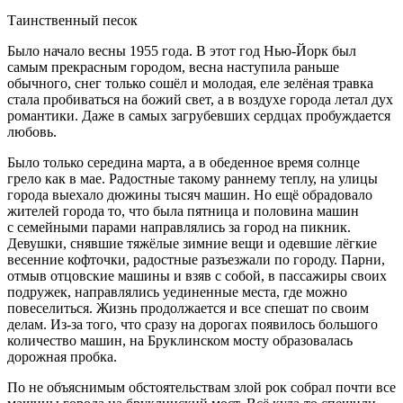
Таинственный песок
Было начало весны 1955 года. В этот год Нью-Йорк был
самым прекрасным городом, весна наступила раньше
обычного, снег только сошёл и молодая, еле зелёная травка
стала пробиваться на божий свет, а в воздухе города летал дух
романтики. Даже в самых загрубевших сердцах пробуждается
любовь.
Было только середина марта, а в обеденное время солнце
грело как в мае. Радостные такому раннему теплу, на улицы
города выехало дюжины тысяч машин. Но ещё обрадовало
жителей города то, что была пятница и половина машин
с семейными парами направлялись за город на пикник.
Девушки, снявшие тяжёлые зимние вещи и одевшие лёгкие
весенние кофточки, радостные разъезжали по городу. Парни,
отмыв отцовские машины и взяв с собой, в пассажиры своих
подружек, направлялись уединенные места, где можно
повеселиться. Жизнь продолжается и все спешат по своим
делам. Из-за того, что сразу на дорогах появилось большого
количество машин, на Бруклинском мосту образовалась
дорожная пробка.
По не объяснимым обстоятельствам злой рок собрал почти все