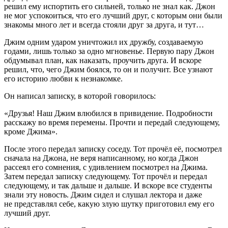
решил ему испортить его сильней, только не знал как. Джон
не мог успокоиться, что его лучший друг, с которым они были
знакомы много лет и всегда стояли друг за друга, и тут…
Джим одним ударом уничтожил их дружбу, создаваемую
годами, лишь только за одно мгновенье. Первую пару Джон
обдумывал план, как наказать, проучить друга. И вскоре
решил, что, чего Джим боялся, то он и получит. Все узнают
его историю любви к незнакомке.
Он написал записку, в которой говорилось:
«Друзья! Наш Джим влюбился в привидение. Подробности
расскажу во время перемены. Прочти и передай следующему,
кроме Джима».
После этого передал записку соседу. Тот прочёл её, посмотрел
сначала на Джона, не веря написанному, но когда Джон
рассеял его сомнения, с удивлением посмотрел на Джима.
Затем передал записку следующему. Тот прочёл и передал
следующему, и так дальше и дальше. И вскоре все студенты
знали эту новость. Джим сидел и слушал лектора и даже
не представлял себе, какую злую шутку приготовил ему его
лучший друг.