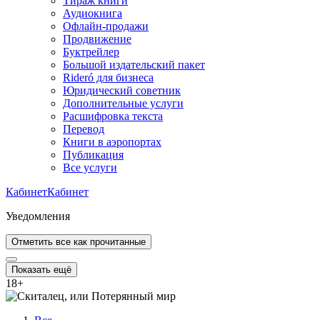
Тираж книги
Аудиокнига
Офлайн-продажи
Продвижение
Буктрейлер
Большой издательский пакет
Rideró для бизнеса
Юридический советник
Дополнительные услуги
Расшифровка текста
Перевод
Книги в аэропортах
Публикация
Все услуги
Кабинет
Кабинет
Уведомления
Отметить все как прочитанные
Показать ещё
18
+