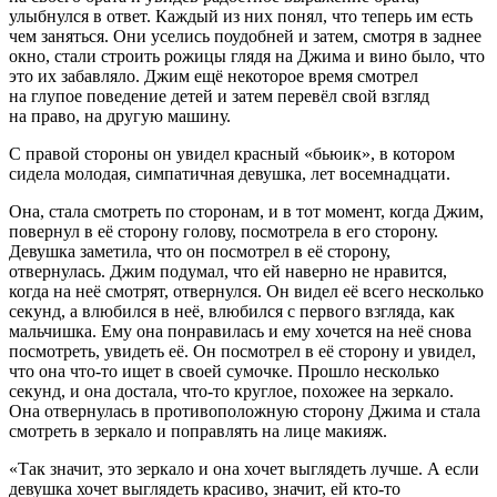
улыбнулся в ответ. Каждый из них понял, что теперь им есть
чем заняться. Они уселись поудобней и затем, смотря в заднее
окно, стали строить рожицы глядя на Джима и вино было, что
это их забавляло. Джим ещё некоторое время смотрел
на глупое поведение детей и затем перевёл свой взгляд
на право, на другую машину.
С правой стороны он увидел красный «бьюик», в котором
сидела молодая, симпатичная девушка, лет восемнадцати.
Она, стала смотреть по сторонам, и в тот момент, когда Джим,
повернул в её сторону голову, посмотрела в его сторону.
Девушка заметила, что он посмотрел в её сторону,
отвернулась. Джим подумал, что ей наверно не нравится,
когда на неё смотрят, отвернулся. Он видел её всего несколько
секунд, а влюбился в неё, влюбился с первого взгляда, как
мальчишка. Ему она понравилась и ему хочется на неё снова
посмотреть, увидеть её. Он посмотрел в её сторону и увидел,
что она что-то ищет в своей сумочке. Прошло несколько
секунд, и она достала, что-то круглое, похожее на зеркало.
Она отвернулась в противоположную сторону Джима и стала
смотреть в зеркало и поправлять на лице макияж.
«Так значит, это зеркало и она хочет выглядеть лучше. А если
девушка хочет выглядеть красиво, значит, ей кто-то