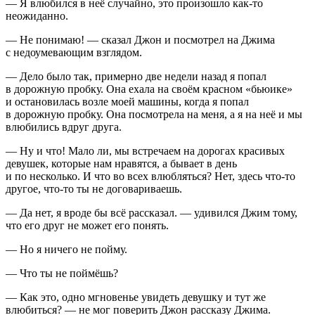
— Я влюбился в неё случайно, это произошло как-то
неожиданно.
— Не понимаю! — сказал Джон и посмотрел на Джима
с недоумевающим взглядом.
— Дело было так, примерно две недели назад я попал
в дорожную пробку. Она ехала на своём красном «бьюике»
и остановилась возле моей машины, когда я попал
в дорожную пробку. Она посмотрела на меня, а я на неё и мы
влюбились вдруг друга.
— Ну и что! Мало ли, мы встречаем на дорогах красивых
девушек, которые нам нравятся, а бывает в день
и по несколько. И что во всех влюбляться? Нет, здесь что-то
другое, что-то ты не договариваешь.
— Да нет, я вроде бы всё рассказал. — удивился Джим тому,
что его друг не может его понять.
— Но я ничего не пойму.
— Что ты не поймёшь?
— Как это, одно мгновенье увидеть девушку и тут же
влюбиться? — не мог поверить Джон рассказу Джима.