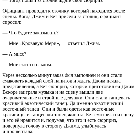
— Тогда пошли за столик ждать свой сюрприз.
Официант проводил к столику, который находился возле
сцены. Когда Джим и Бет присели за столик, официант
спросил:
— Что будите заказывать?
— Мне «Кровавую Мери», — ответил Джим.
— А мисс?
— Мне скотч со льдом.
Через несколько минут заказ был выполнен и они стали
смаковать каждый свой напиток и ждать. Джим начала
представления, а Бет сюрприз, который приготовил ей Джим.
Вскоре заиграла музыка и на сцену вышли две
очаровательные и стройные девушки. Они стали танцевать
красивый экзотический танец. Да именно экзотический
восточный танец. Они и были одеты как восточные
красавицы и танцевали танец живота. Бет смотрела на сцену
и это её нравится и, подумав, что это и есть сюрприз,
повернула голову в сторону Джима, улыбнулась
и прошептала: