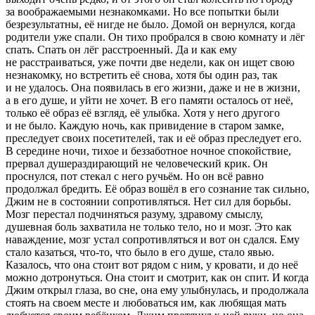
за воображаемыми незнакомками. Но все попытки были
безрезультатны, её нигде не было. Домой он вернулся, когда
родители уже спали. Он тихо пробрался в свою комнату и лёг
спать. Спать он лёг расстроенный. Да и как ему
не расстраиваться, уже почти две недели, как он ищет свою
незнакомку, но встретить её снова, хотя бы один раз, так
и не удалось. Она появилась в его жизни, даже и не в жизни,
а в его душе, и уйти не хочет. В его памяти осталось от неё,
только её образ её взгляд, её улыбка. Хотя у него другого
и не было. Каждую ночь, как привидение в старом замке,
преследует своих посетителей, так и её образ преследует его.
В середине ночи, тихое и беззаботное ночное спокойствие,
прервал душераздирающий не человеческий крик. Он
проснулся, пот стекал с него ручьём. Но он всё равно
продолжал бредить. Её образ вошёл в его сознание так сильно,
Джим не в состоянии сопротивляться. Нет сил для борьбы.
Мозг перестал подчиняться разуму, здравому смыслу,
душевная боль захватила не только тело, но и мозг. Это как
наваждение, мозг устал сопротивляться и вот он сдался. Ему
стало казаться, что-то, что было в его душе, стало явью.
Казалось, что она стоит вот рядом с ним, у кровати, и до неё
можно дотронуться. Она стоит и смотрит, как он спит. И когда
Джим открыл глаза, во сне, она ему улыбнулась, и продолжала
стоять на своем месте и любоваться им, как любящая мать