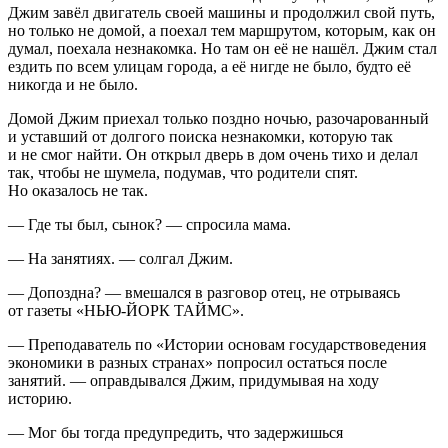
Джим завёл двигатель своей машины и продолжил свой путь,
но только не домой, а поехал тем маршрутом, которым, как он
думал, поехала незнакомка. Но там он её не нашёл. Джим стал
ездить по всем улицам города, а её нигде не было, будто её
никогда и не было.
Домой Джим приехал только поздно ночью, разочарованный
и уставший от долгого поиска незнакомки, которую так
и не смог найти. Он открыл дверь в дом очень тихо и делал
так, чтобы не шумела, подумав, что родители спят.
Но оказалось не так.
— Где ты был, сынок? — спросила мама.
— На занятиях. — солгал Джим.
— Допоздна? — вмешался в разговор отец, не отрываясь
от газеты «НЬЮ-ЙОРК ТАЙМС
».
— Преподаватель по «Истории основам государствоведения
экономики в разных странах» попросил остаться после
занятий. — оправдывался Джим, придумывая на ходу
историю.
— Мог бы тогда предупредить, что задержишься