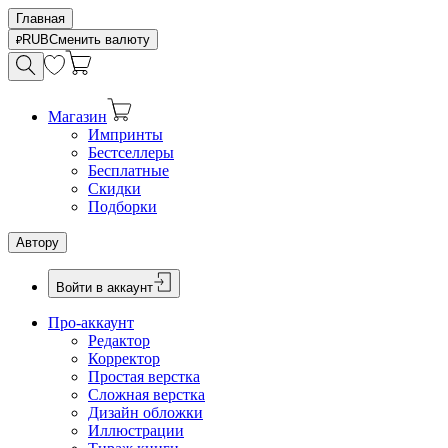
Главная
RUB
Сменить валюту
Магазин
Импринты
Бестселлеры
Бесплатные
Скидки
Подборки
Автору
Войти в аккаунт
Про-аккаунт
Редактор
Корректор
Простая верстка
Сложная верстка
Дизайн обложки
Иллюстрации