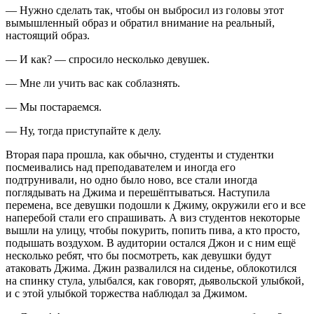
— Нужно сделать так, чтобы он выбросил из головы этот
вымышленный образ и обратил внимание на реальный,
настоящий образ.
— И как? — спросило несколько девушек.
— Мне ли учить вас как соблазнять.
— Мы постараемся.
— Ну, тогда приступайте к делу.
Вторая пара прошла, как обычно, студенты и студентки
посмеивались над преподавателем и иногда его
подтрунивали, но одно было ново, все стали иногда
поглядывать на Джима и перешёптываться. Наступила
перемена, все девушки подошли к Джиму, окружили его и все
наперебой стали его спрашивать. А виз студентов некоторые
вышли на улицу, чтобы покурить, попить пива, а кто просто,
подышать воздухом. В аудитории остался Джон и с ним ещё
несколько ребят, что бы посмотреть, как девушки будут
атаковать Джима. Джин развалился на сиденье, облокотился
на спинку стула, улыбался, как говорят, дьявольской улыбкой,
и с этой улыбкой торжества наблюдал за Джимом.