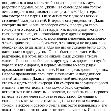
понравился, и она хочет, чтобы она понравилась ему»
, —
радостно подумал, было, Джим. На самом деле она только
делала вид, что поправляет на лице макияж. Через зеркальце
она смотрела на парня. Он заметил это и уже без всяких
стеснений смотрел на неё. В зеркале она увидела, что Джим
смотрит на неё, и она, переборов страх, повернула свою
голову в его сторону. И тут вдруг, как взрыв души, когда их
глаза встретились, они полюбили друг друга с первого
взгляда, в душе у каждого, произошли перемены, произошло
что-то приятное, невообразимое, что никогда не поддавалось
объяснению, душа запела. Однако им не суждено было долго
наслаждаться друг другом. Очень быстро их счастье было
разрушено, и в этом, виновниками были дюжина тысяч
машин. Пока они любовались друг другом, дорожная служба
убрала затор с дороги, и первые машины во всех рядах
продолжили свой путь дальше. И вот очередь дошла и до них.
Первой продолжила свой путь незнакомка и находящиеся
за ней машины, а Джиму пришлось ещё некоторое время
стоять и ждать своей очереди. Он смотрел на её удаляющуюся
машину и не мог понять, как можно было случайно
встретиться с незнакомым человеком, полюбить его с первого
взгляда, а затем через мгновенье расстаться. Её машина,
становилась всё меньше и меньше, пока не стала маленькой
точкой, а вскоре и совсем исчезла, как будто испарилась и его
охватила тоска, что он может никогда не увидеть. И, наконец,