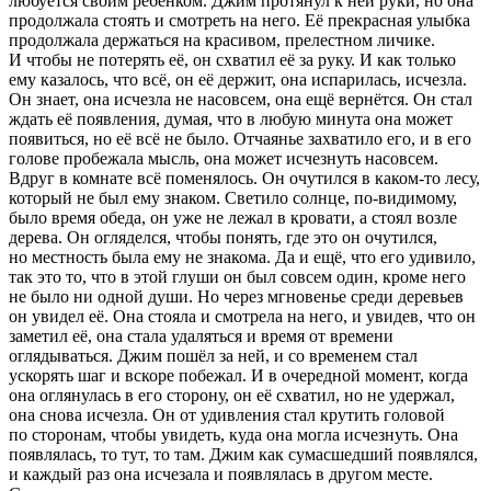
любуется своим ребёнком. Джим протянул к ней руки, но она
продолжала стоять и смотреть на него. Её прекрасная улыбка
продолжала держаться на красивом, прелестном личике.
И чтобы не потерять её, он схватил её за руку. И как только
ему казалось, что всё, он её держит, она испарилась, исчезла.
Он знает, она исчезла не насовсем, она ещё вернётся. Он стал
ждать её появления, думая, что в любую минута она может
появиться, но её всё не было. Отчаянье захватило его, и в его
голове пробежала мысль, она может исчезнуть насовсем.
Вдруг в комнате всё поменялось. Он очутился в каком-то лесу,
который не был ему знаком. Светило солнце, по-видимому,
было время обеда, он уже не лежал в кровати, а стоял возле
дерева. Он огляделся, чтобы понять, где это он очутился,
но местность была ему не знакома. Да и ещё, что его удивило,
так это то, что в этой глуши он был совсем один, кроме него
не было ни одной души. Но через мгновенье среди деревьев
он увидел её. Она стояла и смотрела на него, и увидев, что он
заметил её, она стала удаляться и время от времени
оглядываться. Джим пошёл за ней, и со временем стал
ускорять шаг и вскоре побежал. И в очередной момент, когда
она оглянулась в его сторону, он её схватил, но не удержал,
она снова исчезла. Он от удивления стал крутить головой
по сторонам, чтобы увидеть, куда она могла исчезнуть. Она
появлялась, то тут, то там. Джим как сумасшедший появлялся,
и каждый раз она исчезала и появлялась в другом месте.