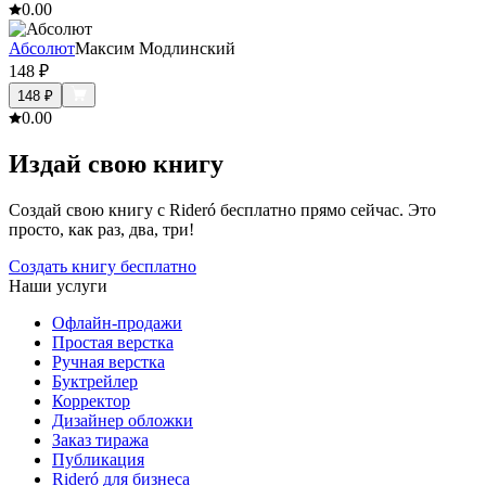
0.0
0
Абсолют
Максим Модлинский
148
₽
148
₽
0.0
0
Издай свою книгу
Создай свою книгу с Rideró бесплатно прямо сейчас. Это
просто, как раз, два, три!
Создать книгу бесплатно
Наши услуги
Офлайн-продажи
Простая верстка
Ручная верстка
Буктрейлер
Корректор
Дизайнер обложки
Заказ тиража
Публикация
Rideró для бизнеса