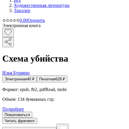
Все
Художественная литература
Триллер
0.0
0
Оценить
Электронная книга
Схема убийства
Илья Бушмин
Электронная
40
₽
Печатная
628
₽
Формат:
epub, fb2, pdfRead, mobi
Объем:
134
бумажных стр.
Подробнее
Пожаловаться
Читать фрагмент