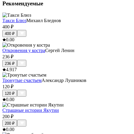
Рекомендуемые
Такси Блюз
Михаил Бледнов
400
₽
400
₽
0.0
0
Откровения у костра
Сергей Ленин
236
₽
236
₽
4.9
17
Тронутые счастьем
Александр Лушников
120
₽
120
₽
0.0
0
Страшные истории Якутии
200
₽
200
₽
0.0
0