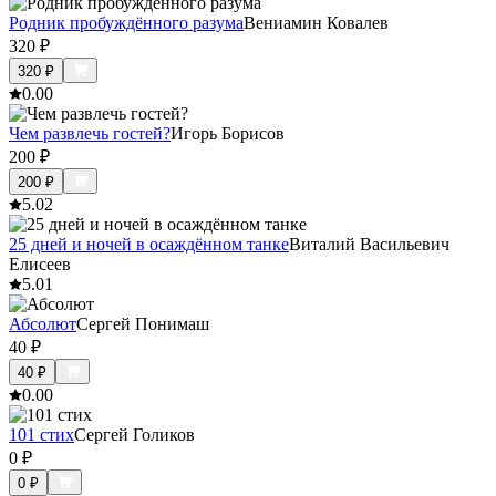
Родник пробуждённого разума
Вениамин Ковалев
320
₽
320
₽
0.0
0
Чем развлечь гостей?
Игорь Борисов
200
₽
200
₽
5.0
2
25 дней и ночей в осаждённом танке
Виталий Васильевич
Елисеев
5.0
1
Абсолют
Сергей Понимаш
40
₽
40
₽
0.0
0
101 стих
Сергей Голиков
0
₽
0
₽