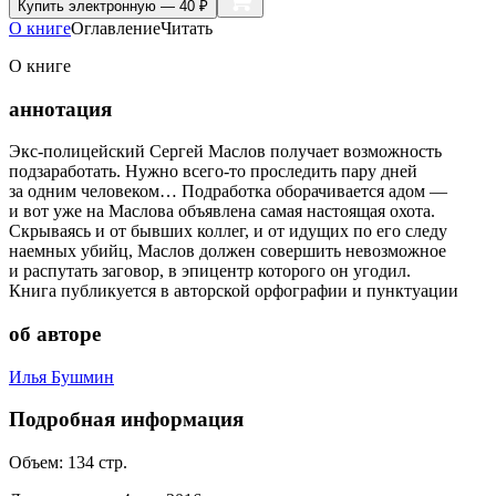
Купить
электронную — 40 ₽
О книге
Оглавление
Читать
О книге
аннотация
Экс-полицейский Сергей Маслов получает возможность
подзаработать. Нужно всего-то проследить пару дней
за одним человеком… Подработка оборачивается адом —
и вот уже на Маслова объявлена самая настоящая охота.
Скрываясь и от бывших коллег, и от идущих по его следу
наемных убийц, Маслов должен совершить невозможное
и распутать заговор, в эпицентр которого он угодил.
Книга публикуется в авторской орфографии и пунктуации
об авторе
Илья Бушмин
Подробная информация
Объем:
134
стр.