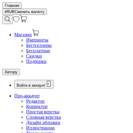
Главная
RUB
Сменить валюту
Магазин
Импринты
Бестселлеры
Бесплатные
Скидки
Подборки
Автору
Войти в аккаунт
Про-аккаунт
Редактор
Корректор
Простая верстка
Сложная верстка
Дизайн обложки
Иллюстрации