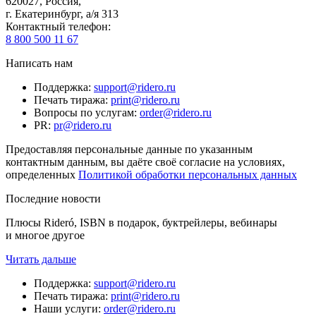
620027
,
Россия
,
г. Екатеринбург, а/я 313
Контактный телефон
:
8 800 500 11 67
Написать нам
Поддержка
:
support@ridero.ru
Печать тиража
:
print@ridero.ru
Вопросы по услугам
:
order@ridero.ru
PR
:
pr@ridero.ru
Предоставляя персональные данные по указанным
контактным данным, вы даёте своё согласие на условиях,
определенных
Политикой обработки персональных данных
Последние новости
Плюсы Rideró, ISBN в подарок, буктрейлеры, вебинары
и многое другое
Читать дальше
Поддержка
:
support@ridero.ru
Печать тиража
:
print@ridero.ru
Наши услуги
:
order@ridero.ru