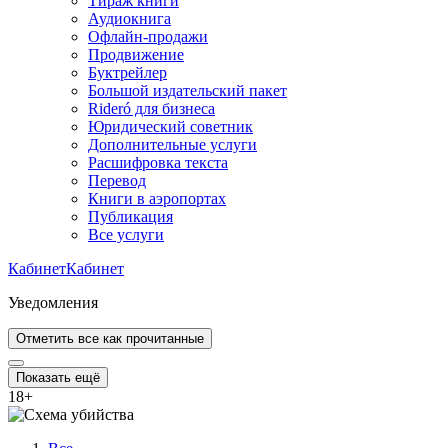
Тираж книги
Аудиокнига
Офлайн-продажи
Продвижение
Буктрейлер
Большой издательский пакет
Rideró для бизнеса
Юридический советник
Дополнительные услуги
Расшифровка текста
Перевод
Книги в аэропортах
Публикация
Все услуги
Кабинет
Кабинет
Уведомления
Отметить все как прочитанные
Показать ещё
18
+