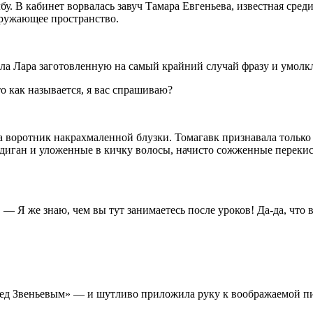
бу. В кабинет ворвалась завуч Тамара Евгеньева, известная сре
кружающее пространство.
ла Лара заготовленную на самый крайний случай фразу и умолкл
о как называется, я вас спрашиваю?
а воротник накрахмаленной блузки. Томагавк признавала только 
рдиган и уложенные в кичку волосы, начисто сожженные перекис
— Я же знаю, чем вы тут занимаетесь после уроков! Да-да, что 
 Звеньевым» — и шутливо приложила руку к воображаемой пи