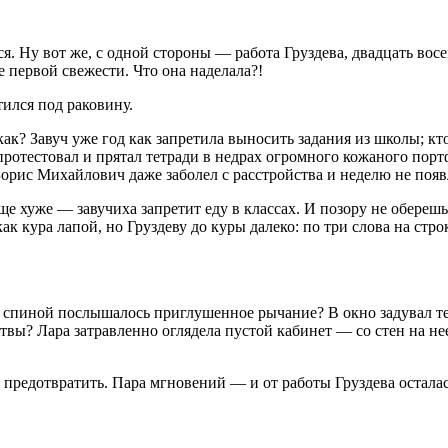
ться. Ну вот же, с одной стороны — работа Груздева, двадцать 
 первой свежести. Что она наделала?!
ился под раковину.
и как? Завуч уже год как запретила выносить задания из школы; к
отестовал и прятал тетради в недрах огромного кожаного портф
 Борис Михайлович даже заболел с расстройства и неделю не появ
Еще хуже — завучиха запретит еду в классах. И позору не обереш
как кура лапой, но Груздеву до куры далеко: по три слова на ст
 за спиной послышалось приглушенное рычание? В окно задувал 
твы? Лара затравленно оглядела пустой кабинет — со стен на н
я предотвратить. Пара мгновений — и от работы Груздева остала