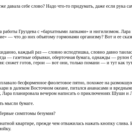
же давала себе слово? Надо что-то придумать, даже если рука са
за работы Груздева с «бархатными лапками» и н
игил
измом. Лара 
е» — что до них объятому гормонами организму? Вот и ее сказк
иданно, каждый раз — словно исподтишка, словно давно таилась
ногда — газетные обрывки, оберточная бумага, однажды — рулон
: сюжет готов, герои — вот они, только помани — и тут как тут
плавало бесформенное фиолетовое пятно, похожее на размокшую
кари в далеком Восточном океане, питался ананасами и вредным
у, Лара планировала вечером написать о приключениях Шуши и 
ть мысли бумаге.
Первые симптомы безумия?
натной квартире, прежде чем отважилась нажать кнопку слива. 
мойку.