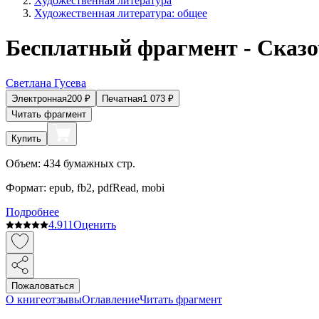
Художественная литература
Художественная литература: общее
Бесплатный фрагмент - Сказ
Светлана Гусева
Электронная
200
₽
Печатная
1 073
₽
Читать фрагмент
Купить
Объем:
434
бумажных стр.
Формат:
epub, fb2, pdfRead, mobi
Подробнее
4.9
11
Оценить
Пожаловаться
О книге
отзывы
Оглавление
Читать фрагмент