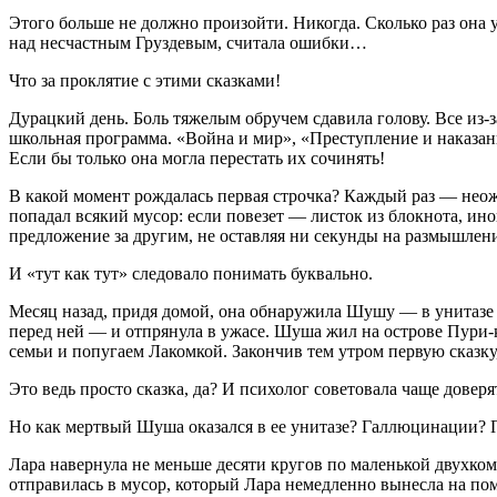
Этого больше не должно произойти. Никогда. Сколько раз она у
над несчастным Груздевым, считала ошибки…
Что за проклятие с этими сказками!
Дурацкий день. Боль тяжелым обручем сдавила голову. Все из-
школьная программа. «Война и мир», «Преступление и наказани
Если бы только она могла перестать их сочинять!
В какой момент рождалась первая строчка? Каждый раз — неож
попадал всякий мусор: если повезет — листок из блокнота, и
предложение за другим, не оставляя ни секунды на размышления
И «тут как тут» следовало понимать буквально.
Месяц назад, придя домой, она обнаружила Шушу — в унитазе 
перед ней — и отпрянула в ужасе. Шуша жил на острове Пури-
семьи и попугаем Лакомкой. Закончив тем утром первую сказк
Это ведь просто сказка, да? И психолог советовала чаще доверя
Но как мертвый Шуша оказался в ее унитазе?
Галлюц
инации? 
Лара навернула не меньше десяти кругов по маленькой двухком
отправилась в мусор, который Лара немедленно вынесла на по