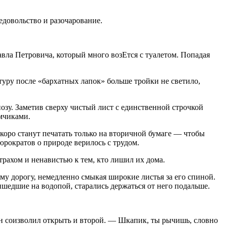
довольство и разочарование.
авла Петровича, который много возЕтся с туалетом. Попадая
атуру после «бархатных лапок» больше тройки не светило,
озу. Заметив сверху чистый лист с единственной строчкой
мчиками.
скоро станут печатать только на вторичной бумаге — чтобы
рократов о природе верилось с трудом.
трахом и ненавистью к тем, кто лишил их дома.
у дорогу, немедленно смыкая широкие листья за его спиной.
ишедшие на водопой, старались держаться от него подальше.
он соизволил открыть и второй. — Шкапик, ты рычишь, словно