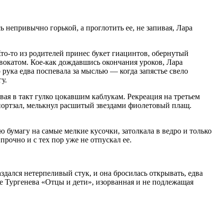
ь непривычно горькой, а проглотить ее, не запивая, Лара
Кто-то из родителей принес букет гиацинтов, обернутый
вокатом. Кое-как дождавшись окончания уроков, Лара
о рука едва поспевала за мыслью — когда запястье свело
у.
вая в такт гулко цокавшим каблукам. Рекреация на третьем
спортзал, мелькнул расшитый звездами фиолетовый плащ.
ю бумагу на самые мелкие кусочки, затолкала в ведро и только
прочно и с тех пор уже не отпускал ее.
аздался нетерпеливый стук, и она бросилась открывать, едва
е Тургенева «Отцы и дети», изорванная и не подлежащая