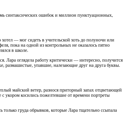
восемь синтаксических ошибок и миллион пунктуационных,
то хотел — мог сидеть в учительской хоть до полуночи или
еля, пока на одной из контрольных не оказалось пятно
лялся в школе.
ься. Лара оглядела работу критически — интересно, получится
роке, размашистые, упавшие, налезающие друг на друга буквы.
теплый майский ветер, разнося приторный запах отцветающей
ее с укором косились пожелтевшие от времени портреты
сь только груда обрывков, которые Лара тщательно ссыпала