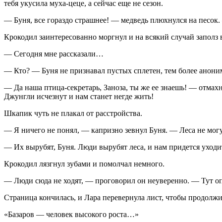
тебя укусила муха-цеце, а сейчас еще не сезон.
— Буня, все гораздо страшнее! — медведь плюхнулся на песок.
Крокодил заинтересованно моргнул и на всякий случай заполз 
— Сегодня мне рассказали…
— Кто? — Буня не признавал пустых сплетен, тем более анон
— Да наша птица-секретарь, Заноза, ты же ее знаешь! — отмахн
Джунгли исчезнут и нам станет негде жить!
Шкапик чуть не плакал от расстройства.
— Я ничего не понял, — капризно зевнул Буня. — Леса не могут
— Их вырубят, Буня. Люди вырубят леса, и нам придется уходи
Крокодил лязгнул зубами и помолчал немного.
— Люди сюда не ходят, — проговорил он неуверенно. — Тут оп
Страница кончилась, и Лара перевернула лист, чтобы продолжи
«Базаров — человек высокого роста…»