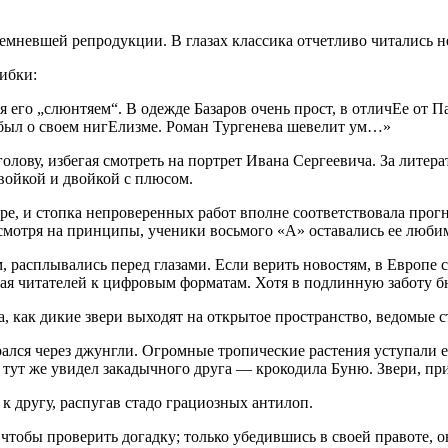
мневшей репродукции. В глазах классика отчетливо читались не
ибки:
 его „слюнтяем“. В одежде Базаров очень прост, в отличЕе от П
абыл о своем нигЕлизме. Роман Тургенева шевелит ум…»
олову, избегая смотреть на портрет Ивана Сергеевича. За литер
войкой и двойкой с плюсом.
ре, и стопка непроверенных работ вполне соответствовала прогн
смотря на принципы, ученики восьмого «А» оставались ее люби
, расплывались перед глазами. Если верить новостям, в Европе 
чая читателей к цифровым форматам. Хотя в подлинную заботу бю
, как дикие звери выходят на открытое пространство, ведомые с
ся через джунгли. Огромные тропические растения уступали ем
 тут же увидел закадычного друга — крокодила Буню. Звери, пр
к другу, распугав стадо грациозных антилоп.
чтобы проверить догадку; только убедившись в своей правоте, 