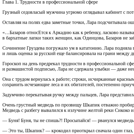
Глава 1. Трудности в профессиональной сфере
Грузный седовласый мужчина угрюмо оглядывал кабинет с поте
Оставляя на полях едва заметные точки, Лара подсчитывала ош
«…Базаров относЕтся к Аркадию как к ребенку, ласково называя
в бархатные лапки таких женщин, как Одинцова, Базаров не з
Сочинение Груздева погружало ум в кататонию. Лара подняла г
и лишь оценка за русский еще балансировала на грани между д
Гороскоп на день предрекал трудности в профессиональной сфе
и размашистой подписью, Лара не сдержала улыбки — даже не
Она с трудом вернулась к работе; строки, исчирканные красным
сохранить исчезающие леса и их обитателей, постепенно приу
Задумчиво перекатывая ручку между пальцев, Лара представила
Очень грустный медведь по прозвищу Шкапик отважно пробирал
Медведь с разбегу вывалился к излучине желтой реки Сикоко и
— Буня! Буня, ты не спишь?! Просыпайся! — рванулся медведь 
— Это ты, Шкапик? — крокодил приоткрыл сначала один глаз, 