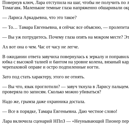
Повернув ключ, Лара отступила на шаг, чтобы не получить по л
Томагавк. Маленькие темные глаза напряженно обшаривали о
— Лариса Аркадьевна, что это такое?
— То… Тамара Евгеньевна, я сейчас все объясню, — пролепета
— Вы уж потрудитесь. Почему глаза опять на мокром месте? Эт
Ах вот она о чем. Час от часу не легче.
В ожидании ответа завучиха повернулась к зеркалу и поправил
юбка с высокой талией и бантом на уровне колена, вязаный ка
черепаховой оправе и остро подпиленные ногти.
Зато под стать характеру, этого не отнять.
— Вы что, язык проглотили? — завуч ткнула в Ларису пальцем. 
проверяла по записям. Сколько можно убиваться?
Надо же, грымза даже охранника достала.
— Все в порядке, Тамара Евгеньевна. Даю честное слово!
Лара включила сценарий НПпЗ — «Неунывающий Пионер перед