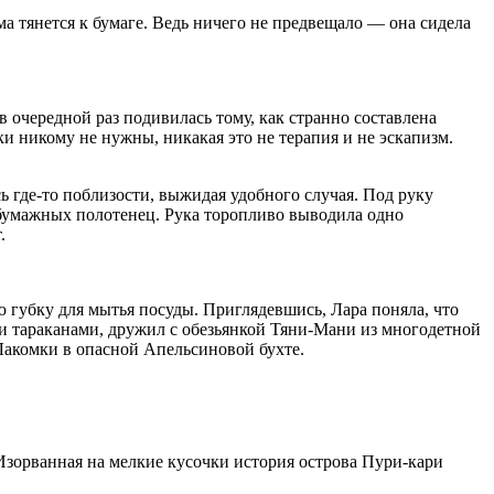
ма тянется к бумаге. Ведь ничего не предвещало — она сидела
в очередной раз подивилась тому, как странно составлена
и никому не нужны, никакая это не терапия и не эскапизм.
 где-то поблизости, выжидая удобного случая. Под руку
 бумажных полотенец. Рука торопливо выводила одно
.
 губку для мытья посуды. Приглядевшись, Лара поняла, что
и тараканами, дружил с обезьянкой Тяни-Мани из многодетной
Лакомки в опасной Апельсиновой бухте.
Изорванная на мелкие кусочки история острова Пури-кари