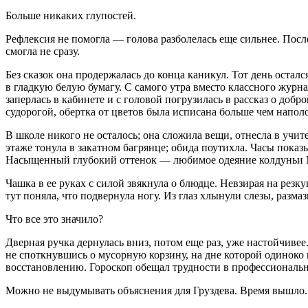
Больше никаких глупостей.
Рефлексия не помогла — голова разболелась еще сильнее. Пос
смогла не сразу.
Без сказок она продержалась до конца каникул. Тот день оста
в гладкую белую бумагу. С самого утра вместо классного журн
заперлась в кабинете и с головой погрузилась в рассказ о добр
судорогой, обертка от цветов была исписана больше чем наполо
В школе никого не осталось; она сложила вещи, отнесла в учит
этаже тонула в закатном багрянце; обида поутихла. Часы пока
Насыщенный глубокий оттенок — любимое одеяние колдуньи М
Чашка в ее руках с силой звякнула о блюдце. Невзирая на резку
тут поняла, что подвернула ногу. Из глаз хлынули слезы, разма
Что все это значило?
Дверная ручка дернулась вниз, потом еще раз, уже настойчивее
не споткнувшись о мусорную корзину, на дне которой одиноко 
восстановлению. Гороскоп обещал трудности в профессиональн
Можно не выдумывать объяснения для Груздева. Время вышло.