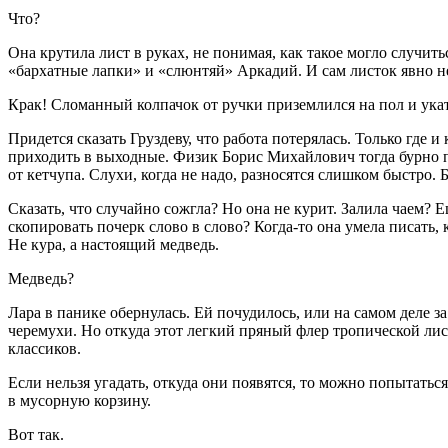
Что?
Она крутила лист в руках, не понимая, как такое могло случи
«бархатные лапки» и «слюнтяй» Аркадий. И сам листок явно не
Крак! Сломанный колпачок от ручки приземлился на пол и укат
Придется сказать Груздеву, что работа потерялась. Только где 
приходить в выходные. Физик Борис Михайлович тогда бурно пр
от кетчупа. Слухи, когда не надо, разносятся слишком быстро.
Сказать, что случайно сожгла? Но она не
курит
. Залила чаем? 
скопировать почерк слово в слово? Когда-то она умела писать, 
Не кура, а настоящий медведь.
Медведь?
Лара в панике обернулась. Ей почудилось, или на самом деле
черемухи. Но откуда этот легкий пряный флер тропической лис
классиков.
Если нельзя угадать, откуда они появятся, то можно попытатьс
в мусорную корзину.
Вот так.