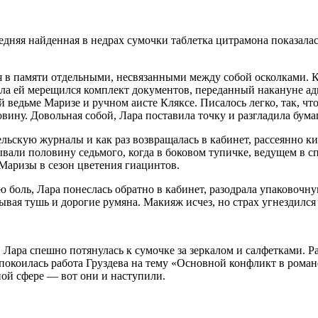
ледняя найденная в недрах сумочки
таблет
ка цитрамона показалас
лся в памяти отдельными, несвязанными между собой осколками. 
ала ей мерещился комплект документов, переданный накануне ад
ой ведьме Маризе и ручном аисте Кляксе. Писалось легко, так, чт
вину. Довольная собой, Лара поставила точку и разгладила бумаг
ельскую журналы и как раз возвращалась в кабинет, рассеянно ки
зывали половину седьмого, когда в боковом тупичке, ведущем в 
аризы в сезон цветения гиацинтов.
ю боль, Лара понеслась обратно в кабинет, разодрала упаковочну
зывая тушь и дорогие румяна. Макияж исчез, но страх угнездился 
. Лара спешно потянулась к сумочке за зеркалом и салфетками. Р
покоилась работа Груздева на тему «Основной конфликт в роман
ой сфере — вот они и наступили.