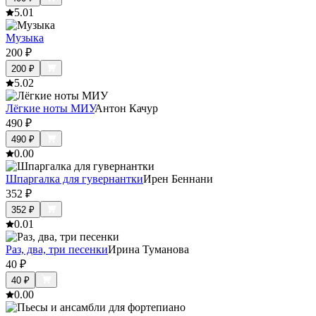
5.0
1
Музыка
200
₽
200
₽
5.0
2
Лёгкие ноты МИУ
Антон Качур
490
₽
490
₽
0.0
0
Шпаргалка для гувернантки
Ирен Беннани
352
₽
352
₽
0.0
1
Раз, два, три песенки
Ирина Туманова
40
₽
40
₽
0.0
0