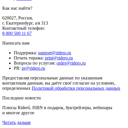
Как нас найти?
620027
,
Россия
,
г. Екатеринбург, а/я 313
Контактный телефон
:
8 800 500 11 67
Написать нам
Поддержка
:
support@ridero.ru
Печать тиража
:
print@ridero.ru
Вопросы по услугам
:
order@ridero.ru
PR
:
pr@ridero.ru
Предоставляя персональные данные по указанным
контактным данным, вы даёте своё согласие на условиях,
определенных
Политикой обработки персональных данных
Последние новости
Плюсы Rideró, ISBN в подарок, буктрейлеры, вебинары
и многое другое
Читать дальше