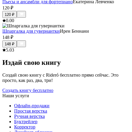
Пьесы и ансамбли для фортепиано
Екатерина Левченко
120
₽
120
₽
0.0
0
Шпаргалка для гувернантки
Ирен Беннани
148
₽
148
₽
5.0
3
Издай свою книгу
Создай свою книгу с Rideró бесплатно прямо сейчас. Это
просто, как раз, два, три!
Создать книгу бесплатно
Наши услуги
Офлайн-продажи
Простая верстка
Ручная верстка
Буктрейлер
Корректор