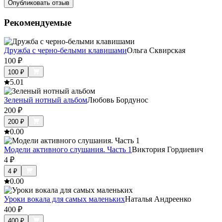
Опубликовать отзыв
Рекомендуемые
Дружба с черно-белыми клавишами
Ольга Сквирская
100
₽
100
₽
5.0
1
Зеленый нотный альбом
Любовь Бордунос
200
₽
200
₽
0.0
0
Модели активного слушания. Часть 1
Виктория Гордиевич
4
₽
4
₽
0.0
0
Уроки вокала для самых маленьких
Наталья Андреенко
400
₽
400
₽