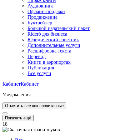
Тираж книги
Аудиокнига
Офлайн-продажи
Продвижение
Буктрейлер
Большой издательский пакет
Rideró для бизнеса
Юридический советник
Дополнительные услуги
Расшифровка текста
Перевод
Книги в аэропортах
Публикация
Все услуги
Кабинет
Кабинет
Уведомления
Отметить все как прочитанные
Показать ещё
18
+