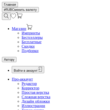
Главная
RUB
Сменить валюту
Магазин
Импринты
Бестселлеры
Бесплатные
Скидки
Подборки
Автору
Войти в аккаунт
Про-аккаунт
Редактор
Корректор
Простая верстка
Сложная верстка
Дизайн обложки
Иллюстрации