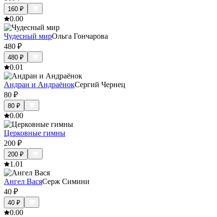
160
₽
0.0
0
Чудесный мир
Ольга Гончарова
480
₽
480
₽
0.0
1
Андран и Андраёнок
Сергий Чернец
80
₽
80
₽
0.0
0
Церковные гимны
200
₽
200
₽
1.0
1
Ангел Вася
Серж Симини
40
₽
40
₽
0.0
0