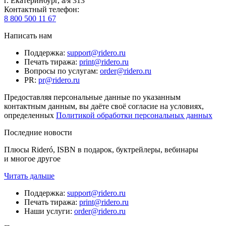
г. Екатеринбург, а/я 313
Контактный телефон
:
8 800 500 11 67
Написать нам
Поддержка
:
support@ridero.ru
Печать тиража
:
print@ridero.ru
Вопросы по услугам
:
order@ridero.ru
PR
:
pr@ridero.ru
Предоставляя персональные данные по указанным
контактным данным, вы даёте своё согласие на условиях,
определенных
Политикой обработки персональных данных
Последние новости
Плюсы Rideró, ISBN в подарок, буктрейлеры, вебинары
и многое другое
Читать дальше
Поддержка
:
support@ridero.ru
Печать тиража
:
print@ridero.ru
Наши услуги
:
order@ridero.ru