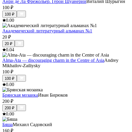
Анри де Ла Фрежольер. Герои Шуанерии
Виталий Шурыгин
100
₽
100
₽
0.0
0
Академический литературный альманах №1
20
₽
20
₽
0.0
4
Alma-Ata — discouraging charm in the Centre of Asia
Andrey
Mikhailov-Zailiysky
100
₽
100
₽
0.0
0
Брянская мозаика
Иван Бирюков
200
₽
200
₽
0.0
0
Бяша
Михаил Садовский
160
₽