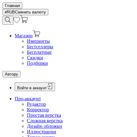
Главная
RUB
Сменить валюту
Магазин
Импринты
Бестселлеры
Бесплатные
Скидки
Подборки
Автору
Войти в аккаунт
Про-аккаунт
Редактор
Корректор
Простая верстка
Сложная верстка
Дизайн обложки
Иллюстрации