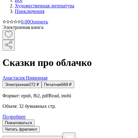
Все
Художественная литература
Приключения
0.0
0
Оценить
Электронная книга
Сказки про облачко
Анастасия Нивинная
Электронная
272
₽
Печатная
569
₽
Формат:
epub, fb2, pdfRead, mobi
Объем:
32
бумажных стр.
Подробнее
Пожаловаться
Читать фрагмент