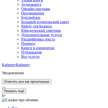
Тираж книги
Аудиокнига
Офлайн-продажи
Продвижение
Буктрейлер
Большой издательский пакет
Rideró для бизнеса
Юридический советник
Дополнительные услуги
Расшифровка текста
Перевод
Книги в аэропортах
Публикация
Все услуги
Кабинет
Кабинет
Уведомления
Отметить все как прочитанные
Показать ещё
6
+