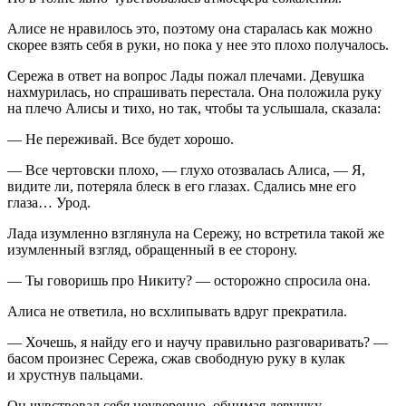
Алисе не нравилось это, поэтому она старалась как можно
скорее взять себя в руки, но пока у нее это плохо получалось.
Сережа в ответ на вопрос Лады пожал плечами. Девушка
нахмурилась, но спрашивать перестала. Она положила руку
на плечо Алисы и тихо, но так, чтобы та услышала, сказала:
— Не переживай. Все будет хорошо.
— Все чертовски плохо, — глухо отозвалась Алиса, — Я,
видите ли, потеряла блеск в его глазах. Сдались мне его
глаза… Урод.
Лада изумленно взглянула на Сережу, но встретила такой же
изумленный взгляд, обращенный в ее сторону.
— Ты говоришь про Никиту? — осторожно спросила она.
Алиса не ответила, но всхлипывать вдруг прекратила.
— Хочешь, я найду его и научу правильно разговаривать? —
басом произнес Сережа, сжав свободную руку в кулак
и хрустнув пальцами.
Он чувствовал себя неуверенно, обнимая девушку