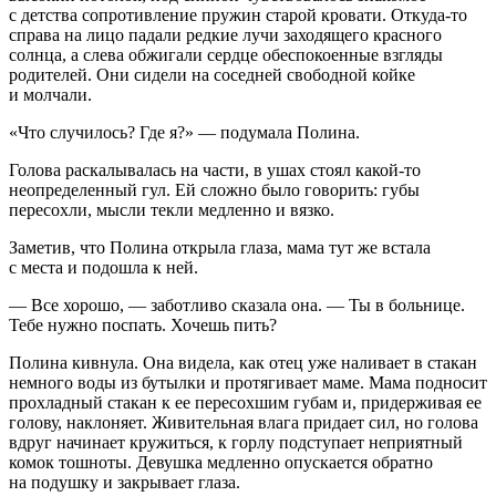
с детства сопротивление пружин старой кровати. Откуда-то
справа на лицо падали редкие лучи заходящего красного
солнца, а слева обжигали сердце обеспокоенные взгляды
родителей. Они сидели на соседней свободной койке
и молчали.
«Что случилось? Где я?» — подумала Полина.
Голова раскалывалась на части, в ушах стоял какой-то
неопределенный гул. Ей сложно было говорить: губы
пересохли, мысли текли медленно и вязко.
Заметив, что Полина открыла глаза, мама тут же встала
с места и подошла к ней.
— Все хорошо, — заботливо сказала она. — Ты в больнице.
Тебе нужно поспать. Хочешь пить?
Полина кивнула. Она видела, как отец уже наливает в стакан
немного воды из бутылки и протягивает маме. Мама подносит
прохладный стакан к ее пересохшим губам и, придерживая ее
голову, наклоняет. Живительная влага придает сил, но голова
вдруг начинает кружиться, к горлу подступает неприятный
комок тошноты. Девушка медленно опускается обратно
на подушку и закрывает глаза.