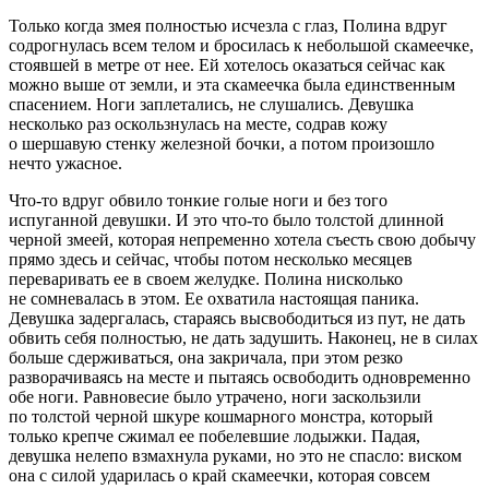
Только когда змея полностью исчезла с глаз, Полина вдруг
содрогнулась всем телом и бросилась к небольшой скамеечке,
стоявшей в метре от нее. Ей хотелось оказаться сейчас как
можно выше от земли, и эта скамеечка была единственным
спасением. Ноги заплетались, не слушались. Девушка
несколько раз оскользнулась на месте, содрав кожу
о шершавую стенку железной бочки, а потом произошло
нечто ужасное.
Что-то вдруг обвило тонкие голые ноги и без того
испуганной девушки. И это что-то было толстой длинной
черной змеей, которая непременно хотела съесть свою добычу
прямо здесь и сейчас, чтобы потом несколько месяцев
переваривать ее в своем желудке. Полина нисколько
не сомневалась в этом. Ее охватила настоящая паника.
Девушка задергалась, стараясь высвободиться из пут, не дать
обвить себя полностью, не дать задушить. Наконец, не в силах
больше сдерживаться, она закричала, при этом резко
разворачиваясь на месте и пытаясь освободить одновременно
обе ноги. Равновесие было утрачено, ноги заскользили
по толстой черной шкуре кошмарного монстра, который
только крепче сжимал ее побелевшие лодыжки. Падая,
девушка нелепо взмахнула руками, но это не спасло: виском
она с силой ударилась о край скамеечки, которая совсем