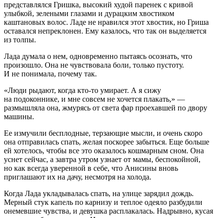
представлялся Гришка, высокий худой паренек с кривой
улыбкой, зелеными глазами и дурацким хвостиком
каштановых волос. Ладе не нравился этот хвостик, но Гриша
оставался непреклонен. Ему казалось, что так он выделяется
из толпы.
Лада думала о нем, одновременно пытаясь осознать, что
произошло. Она не чувствовала боли, только пустоту.
И не понимала, почему так.
«Люди рыдают, когда кто-то умирает. А я сижу
на подоконнике, и мне совсем не хочется плакать,» —
размышляла она, жмурясь от света фар проехавшей по двору
машины.
Ее измучили бесплодные, терзающие мысли, и очень скоро
она отправилась спать, желая поскорее забыться. Еще больше
ей хотелось, чтобы все это оказалось кошмарным сном. Она
уснет сейчас, а завтра утром узнает от мамы, беспокойной,
но как всегда уверенной в себе, что Анисины вновь
приглашают их на дачу, несмотря на холода.
Когда Лада укладывалась спать, на улице зарядил дождь.
Мерный стук капель по карнизу и теплое одеяло разбудили
онемевшие чувства, и девушка расплакалась. Надрывно, кусая