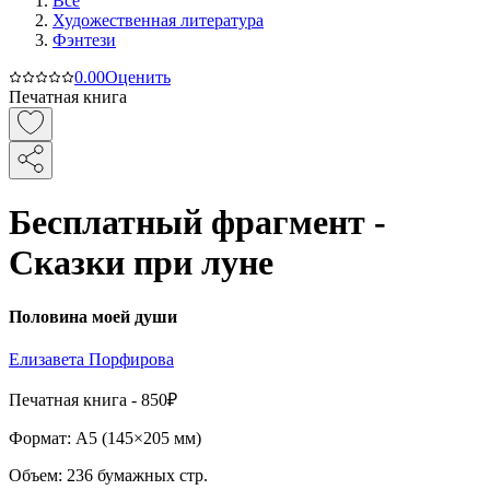
Все
Художественная литература
Фэнтези
0.0
0
Оценить
Печатная книга
Бесплатный фрагмент -
Сказки при луне
Половина моей души
Елизавета Порфирова
Печатная
книга -
850₽
Формат:
A5 (
145×205 мм
)
Объем:
236
бумажных стр.