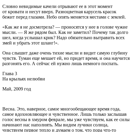
Словно невидимые качели отрывают ее в этот момент
от кровати и несут вверх. Разноцветная карусель красок
бежит перед глазами. Небо опять меняется местами с землей.
«Как же я не досмотрела? — проносятся у нее в голове чужие
мысли. — Я же рядом был. Как не заметил? Почему так долго
шел, когда услышал крик? Надо обязательно вытравить всех
змей и убрать этот шланг!».
Она слышит даже очень тихие мысли и видит самую глубину
чувств. Туман еще мешает ей, но придет время, и она научится
разгонять его. А сейчас ей нужно лишь немного поспать.
Глава 3
На крыльях нелюбви
Май, 2009 год
Весна. Это, наверное, самое многообещающее время года,
самое вдохновляющее и чувственное. Лишь только заслышав
голос весны в хмуром феврале, мы уже чувствуем, как ее силы
начинают нас наполнять. Мы видим лучики солнца,
чувствуем первое тепло и думаем о том, что пора что-то