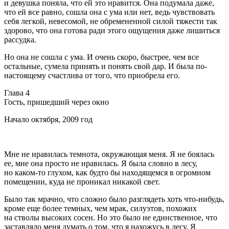
и девушка поняла, что ей это нравится. Она подумала даже,
что ей все равно, сошла она с ума или нет, ведь чувствовать
себя легкой, невесомой, не обремененной силой тяжести так
здорово, что она готова ради этого ощущения даже лишиться
рассудка.
Но она не сошла с ума. И очень скоро, быстрее, чем все
остальные, сумела принять и понять свой дар. И была по-
настоящему счастлива от того, что приобрела его.
Глава 4
Гость, пришедший через окно
Начало октября, 2009 год
Мне не нравилась темнота, окружающая меня. Я не боялась
ее, мне она просто не нравилась. Я была словно в лесу,
но каком-то глухом, как будто бы находящемся в огромном
помещении, куда не проникал никакой свет.
Было так мрачно, что сложно было разглядеть хоть что-нибудь,
кроме еще более темных, чем мрак, силуэтов, похожих
на стволы высоких сосен. Но это было не единственное, что
заставляло меня думать о том, что я нахожусь в лесу. Я