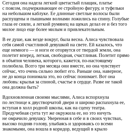
Сегодня она надела легкий цветастый плащик, платье
с поясом, подчеркивающее ее стройную фигуру, и туфельки
на небольшом каблуке. Ее длинные светлые волосы были
распущены и пышными волнами ложились на спину. Голубые
глаза ее сияли, а легкий румянец на щеках делал ее и без того
милое лицо еще более милым и привлекательным.
В ее душе, как везде вокруг, была весна. Алиса чувствовала
себя самой счастливой девушкой на свете. Ей казалось, что
еще немного — и ноги ее оторвутся от твердой земли, она
полетит вперед, легкая, свободная, счастливая. Полетит прямо
в объятия человека, которого, кажется, по-настоящему
полюбила. Всего три месяца они вместе, но она чувствует
сейчас, что очень сильно любит его. Раньше она, наверное,
не до конца понимала это, но сейчас понимает. Вот она
любовь: крылья за спиной, счастье в сердце. Разве не такой
она должна быть?
Вдохновленная своими мыслями, Алиса вспорхнула
по лестнице к двустворчатой двери и широко распахнула ее,
вступая в холл родной школы, как на сцену театра.
Предучебная суета тут же окружила ее, но это ничуть
не омрачило девушку. Уверенная в себе и в своих чувствах,
высоко подняв голову, улыбаясь и здороваясь со всеми
знакомыми, она вошла в коридор, ведущий в крыло