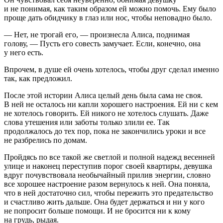
и не понимая, как таким образом ей можно помочь. Ему было
проще дать обидчику в глаз или нос, чтобы неповадно было.
— Нет, не трогай его, — произнесла Алиса, поднимая
голову, — Пусть его совесть замучает. Если, конечно, она
у него есть.
Впрочем, в душе ей очень хотелось, чтобы друг сделал именно
так, как предложил.
После этой истории Алиса целый день была сама не своя.
В ней не осталось ни капли хорошего настроения. Ей ни с кем
не хотелось говорить. Ей никого не хотелось слушать. Даже
слова утешения или заботы только злили ее. Так
продолжалось до тех пор, пока не закончились уроки и все
не разбрелись по домам.
Пройдясь по все такой же светлой и полной надежд весенней
улице и наконец переступив порог своей квартиры, девушка
вдруг почувствовала необычайный прилив энергии, словно
все хорошее настроение разом вернулось к ней. Она поняла,
что в ней достаточно сил, чтобы пережить это предательство
и счастливо жить дальше. Она будет держаться и ни у кого
не попросит больше помощи. И не бросится ни к кому
на грудь, рыдая.