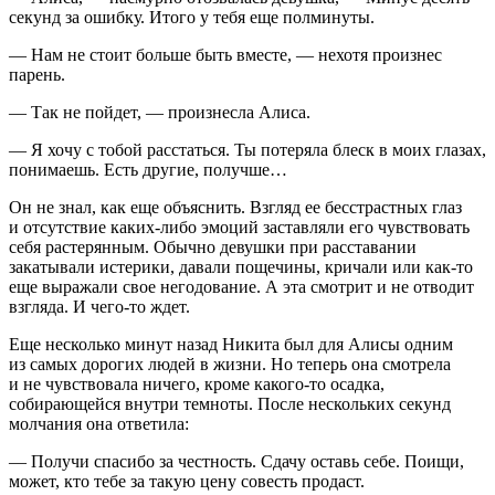
секунд за ошибку. Итого у тебя еще полминуты.
— Нам не стоит больше быть вместе, — нехотя произнес
парень.
— Так не пойдет, — произнесла Алиса.
— Я хочу с тобой расстаться. Ты потеряла блеск в моих глазах,
понимаешь. Есть другие, получше…
Он не знал, как еще объяснить. Взгляд ее бесстрастных глаз
и отсутствие каких-либо эмоций заставляли его чувствовать
себя растерянным. Обычно девушки при расставании
закатывали истерики, давали пощечины, кричали или как-то
еще выражали свое негодование. А эта смотрит и не отводит
взгляда. И чего-то ждет.
Еще несколько минут назад Никита был для Алисы одним
из самых дорогих людей в жизни. Но теперь она смотрела
и не чувствовала ничего, кроме какого-то осадка,
собирающейся внутри темноты. После нескольких секунд
молчания она ответила:
— Получи спасибо за честность. Сдачу оставь себе. Поищи,
может, кто тебе за такую цену совесть продаст.