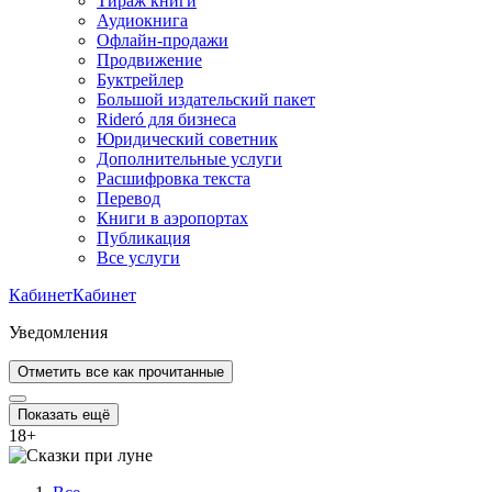
Тираж книги
Аудиокнига
Офлайн-продажи
Продвижение
Буктрейлер
Большой издательский пакет
Rideró для бизнеса
Юридический советник
Дополнительные услуги
Расшифровка текста
Перевод
Книги в аэропортах
Публикация
Все услуги
Кабинет
Кабинет
Уведомления
Отметить все как прочитанные
Показать ещё
18
+