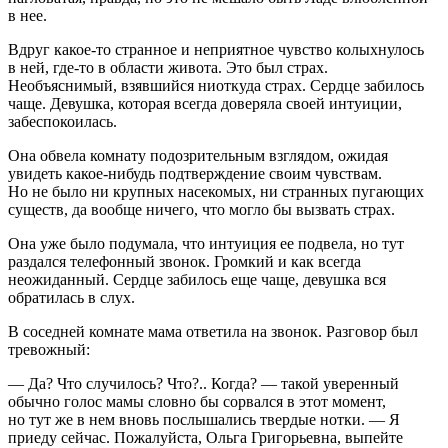
в нее.
Вдруг какое-то странное и неприятное чувство колыхнулось
в ней, где-то в области живота. Это был страх.
Необъяснимый, взявшийся ниоткуда страх. Сердце забилось
чаще. Девушка, которая всегда доверяла своей интуиции,
забеспокоилась.
Она обвела комнату подозрительным взглядом, ожидая
увидеть какое-нибудь подтверждение своим чувствам.
Но не было ни крупных насекомых, ни странных пугающих
существ, да вообще ничего, что могло бы вызвать страх.
Она уже было подумала, что интуиция ее подвела, но тут
раздался телефонный звонок. Громкий и как всегда
неожиданный. Сердце забилось еще чаще, девушка вся
обратилась в слух.
В соседней комнате мама ответила на звонок. Разговор был
тревожный:
— Да? Что случилось? Что?.. Когда? — такой уверенный
обычно голос мамы словно бы сорвался в этот момент,
но тут же в нем вновь послышались твердые нотки. — Я
приеду сейчас. Пожалуйста, Ольга Григорьевна, выпейте