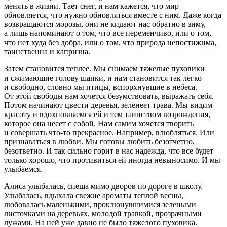
менять в жизни. Тает снег, и нам кажется, что мир
обновляется, что нужно обновляться вместе с ним. Даже когда
возвращаются морозы, они не кидают нас обратно в зиму,
а лишь напоминают о том, что все переменчиво, или о том,
что нет худа без добра, или о том, что природа непостижима,
таинственна и капризна.
Затем становится теплее. Мы снимаем тяжелые пуховики
и сжимающие голову шапки, и нам становится так легко
и свободно, словно мы птицы, вспорхнувшие в небеса.
От этой свободы нам хочется безумствовать, выражать себя.
Потом начинают цвести деревья, зеленеет трава. Мы видим
красоту и вдохновляемся ей и тем таинством возрождения,
которое она несет с собой. Нам самим хочется творить
и совершать что-то прекрасное. Например, влюбляться. Или
признаваться в любви. Мы готовы любить безотчетно,
безответно. И так сильно горит в нас надежда, что все будет
только хорошо, что противиться ей иногда невыносимо. И мы
улыбаемся.
Алиса улыбалась, спеша мимо дворов по дороге в школу.
Улыбалась, вдыхала свежие ароматы теплой весны,
любовалась маленькими, проклюнувшимися зелеными
листочками на деревьях, молодой травкой, прозрачными
лужами. На ней уже давно не было тяжелого пуховика.