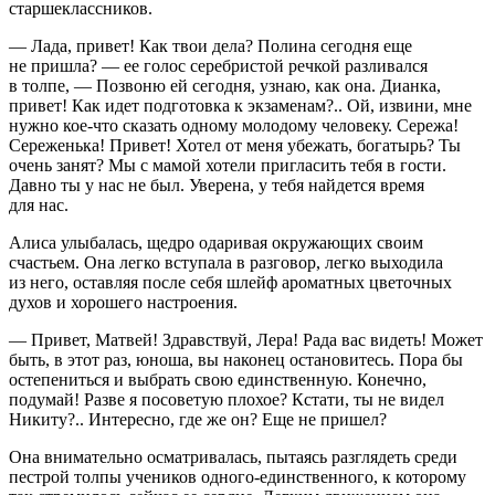
старшеклассников.
— Лада, привет! Как твои дела? Полина сегодня еще
не пришла? — ее голос серебристой речкой разливался
в толпе, — Позвоню ей сегодня, узнаю, как она. Дианка,
привет! Как идет подготовка к экзаменам?.. Ой, извини, мне
нужно кое-что сказать одному молодому человеку. Сережа!
Сереженька! Привет! Хотел от меня убежать, богатырь? Ты
очень занят? Мы с мамой хотели пригласить тебя в гости.
Давно ты у нас не был. Уверена, у тебя найдется время
для нас.
Алиса улыбалась, щедро одаривая окружающих своим
счастьем. Она легко вступала в разговор, легко выходила
из него, оставляя после себя шлейф ароматных цветочных
духов и хорошего настроения.
— Привет, Матвей! Здравствуй, Лера! Рада вас видеть! Может
быть, в этот раз, юноша, вы наконец остановитесь. Пора бы
остепениться и выбрать свою единственную. Конечно,
подумай! Разве я посоветую плохое? Кстати, ты не видел
Никиту?.. Интересно, где же он? Еще не пришел?
Она внимательно осматривалась, пытаясь разглядеть среди
пестрой толпы учеников одного-единственного, к которому