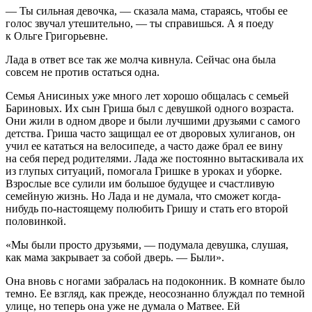
— Ты сильная девочка, — сказала мама, стараясь, чтобы ее
голос звучал утешительно, — ты справишься. А я поеду
к Ольге Григорьевне.
Лада в ответ все так же молча кивнула. Сейчас она была
совсем не против остаться одна.
Семья Анисиных уже много лет хорошо общалась с семьей
Бариновых. Их сын Гриша был с девушкой одного возраста.
Они жили в одном дворе и были лучшими друзьями с самого
детства. Гриша часто защищал ее от дворовых хулиганов, он
учил ее кататься на велосипеде, а часто даже брал ее вину
на себя перед родителями. Лада же постоянно вытаскивала их
из глупых ситуаций, помогала Гришке в уроках и уборке.
Взрослые все сулили им большое будущее и счастливую
семейную жизнь. Но Лада и не думала, что сможет когда-
нибудь по-настоящему полюбить Гришу и стать его второй
половинкой.
«Мы были просто друзьями, — подумала девушка, слушая,
как мама закрывает за собой дверь. — Были».
Она вновь с ногами забралась на подоконник. В комнате было
темно. Ее взгляд, как прежде, неосознанно блуждал по темной
улице, но теперь она уже не думала о Матвее. Ей