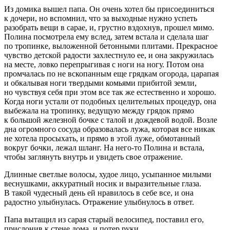
Из домика вышел папа. Он очень хотел бы присоединиться
к дочери, но вспомнил, что за выходные нужно успеть
разобрать вещи в сарае, и, грустно вздохнув, прошел мимо.
Полина посмотрела ему вслед, затем встала и сделала шаг
по тропинке, выложенной бетонными плитами. Прекрасное
чувство детской радости захлестнуло ее, и она закружилась
на месте, ловко перепрыгивая с ноги на ногу. Потом она
промчалась по не вскопанным еще грядкам огорода, царапая
и обкалывая ноги твердыми комьями прибитой земли,
но чувствуя себя при этом все так же естественно и хорошо.
Когда ноги устали от подобных целительных процедур, она
выбежала на тропинку, ведущую между грядок прямо
к большой железной бочке с талой и дождевой водой. Возле
дна огромного сосуда образовалась лужа, которая все никак
не хотела просыхать, и прямо в этой луже, обмотанный
вокруг бочки, лежал шланг. На него-то Полина и встала,
чтобы заглянуть внутрь и увидеть свое отражение.
Длинные светлые волосы, худое лицо, усыпанное милыми
веснушками, аккуратный носик и выразительные глаза.
В такой чудесный день ей нравилось в себе все, и она
радостно улыбнулась. Отражение улыбнулось в ответ.
Папа вытащил из сарая старый велосипед, поставил его,
прислонив к стене дома, и потер руки.