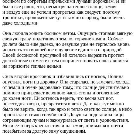
босиком по согретым апрельскими лучами дорожкам. И ей
было все равно, что, несмотря на теплое солнце, земля
и воздух еще не успели прогреться как следует, поэтому
тропинки, проложенные тут и там по огороду, были очень
даже холодными.
Она любила ходить босиком летом. Ощущать стопами мягкую
свежую траву, податливую землю, горячие камни. Сейчас
до лета было еще далеко, но девушке уже не терпелось вновь
испытать это волшебное ощущение единства с природой.
Своей босоногой прогулкой ей хотелось выразить протест
долгой зиме и вместе с тем поприветствовать показавшиеся
на горизонте теплые деньки.
Сняв второй кроссовок и избавившись от носков, Полина
опустила ноги на дорожку. Она старалась не замечать холода
от земли и очень радовалась тому, что солнце действительно
немного пригревает верхнюю часть стопы и оголенные
до колен ноги. Ей хотелось верить, что весна вот-вот,
не сегодня завтра, превратится в лето. Да и как тут можно
было не верить, когда так ярко и тепло светило солнце, а небо
просто-таки сияло голубизной! Девушка подставила лицо
согревающим лучам и зажмурилась от света и удовольствия.
Ноги ее теперь крепко стояли на земле, привыкая к почти
позабытым за долгую зиму ощущениям.