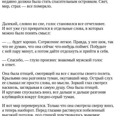
недавно должна была стать спасительным островком. Свет,
мир, страх — все померкло.
Далекий, словно во сне, голос становился все отчетливее.
И вот уже гул превратился в отдельные слова, в которых
можно было понять смысл:
— … будет хорошо. Сотрясение легкое. Правда, у нее шок, так
что не думаю, что она сейчас что-нибудь поймет. Побудьте
с ней пару минут, а потом дайте отдохнуть и прийти в себя.
— Спасибо, — глухо произнес знакомый мужской голос
в ответ.
Она была птицей, смотрящей на все с высоты своего полета.
Крыльями она разгоняла туман, окутавший мир. Острый слух
ее слышал не просто слова, но мысли. Зоркий глаз смотрел
насквозь, заглядывая в самую душу. Она была птицей.
И кругами спускалась вниз, все дальше и дальше разгоняя
клубящийся вокруг бледно-серый туман.
И вот мир перевернулся. Только что она смотрела сверху вниз,
а теперь наоборот. Перед глазами растянулся побеленный
высокий потолок, под спиной чувствовалось знакомое