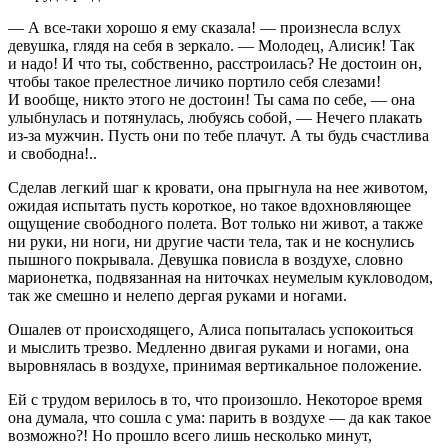
— А все-таки хорошо я ему сказала! — произнесла вслух
девушка, глядя на себя в зеркало. — Молодец, Алисик! Так
и надо! И что ты, собственно, расстроилась? Не достоин он,
чтобы такое прелестное личико портило себя слезами!
И вообще, никто этого не достоин! Ты сама по себе, — она
улыбнулась и потянулась, любуясь собой, — Нечего плакать
из-за мужчин. Пусть они по тебе плачут. А ты будь счастлива
и свободна!..
Сделав легкий шаг к кровати, она прыгнула на нее животом,
ожидая испытать пусть короткое, но такое вдохновляющее
ощущение свободного полета. Вот только ни живот, а также
ни руки, ни ноги, ни другие части тела, так и не коснулись
пышного покрывала. Девушка повисла в воздухе, словно
марионетка, подвязанная на ниточках неумелым кукловодом,
так же смешно и нелепо дергая руками и ногами.
Ошалев от происходящего, Алиса попыталась успокоиться
и мыслить трезво. Медленно двигая руками и ногами, она
выровнялась в воздухе, принимая вертикальное положение.
Ей с трудом верилось в то, что произошло. Некоторое время
она думала, что сошла с ума: парить в воздухе — да как такое
возможно?! Но прошло всего лишь несколько минут,