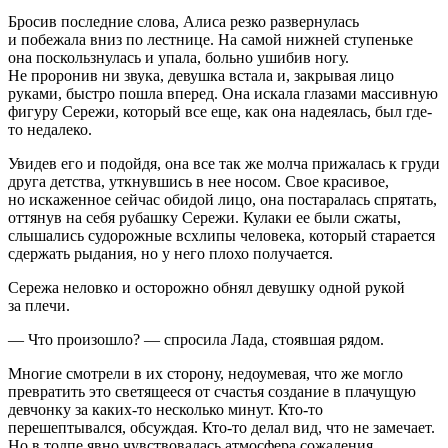
Бросив последние слова, Алиса резко развернулась
и побежала вниз по лестнице. На самой нижней ступеньке
она поскользнулась и упала, больно ушибив ногу.
Не проронив ни звука, девушка встала и, закрывая лицо
руками, быстро пошла вперед. Она искала глазами массивную
фигуру Сережи, который все еще, как она надеялась, был где-
то недалеко.
Увидев его и подойдя, она все так же молча прижалась к груди
друга детства, уткнувшись в нее носом. Свое красивое,
но искаженное сейчас обидой лицо, она постаралась спрятать,
оттянув на себя рубашку Сережи. Кулаки ее были сжаты,
слышались судорожные всхлипы человека, который старается
сдержать рыдания, но у него плохо получается.
Сережа неловко и осторожно обнял девушку одной рукой
за плечи.
— Что произошло? — спросила Лада, стоявшая рядом.
Многие смотрели в их сторону, недоумевая, что же могло
превратить это светящееся от счастья создание в плачущую
девчонку за каких-то несколько минут. Кто-то
перешептывался, обсуждая. Кто-то делал вид, что не замечает.
Но в толпе явно чувствовалась атмосфера сожаления.