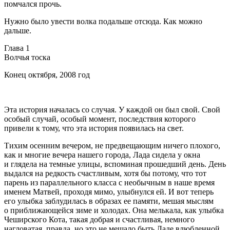
помчался прочь.
Нужно было увести волка подальше отсюда. Как можно
дальше.
Глава 1
Волчья тоска
Конец октября, 2008 год
Эта история началась со случая. У каждой он был свой. Свой
особый случай, особый момент, последствия которого
привели к тому, что эта история появилась на свет.
Тихим осенним вечером, не предвещающим ничего плохого,
как и многие вечера нашего города, Лада сидела у окна
и глядела на темные улицы, вспоминая прошедший день. День
выдался на редкость счастливым, хотя бы потому, что тот
парень из параллельного класса с необычным в наше время
именем Матвей, проходя мимо, улыбнулся ей. И вот теперь
его улыбка заблудилась в образах ее памяти, мешая мыслям
о приближающейся зиме и холодах. Она мелькала, как улыбка
Чеширского Кота, такая добрая и счастливая, немного
нагловатая, правда, но это не мешало быть Ладе влюбленной