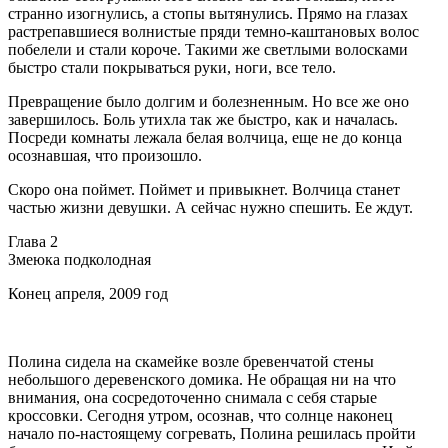
странно изогнулись, а стопы вытянулись. Прямо на глазах
растрепавшиеся волнистые пряди темно-каштановых волос
побелели и стали короче. Такими же светлыми волосками
быстро стали покрываться руки, ноги, все тело.
Превращение было долгим и болезненным. Но все же оно
завершилось. Боль утихла так же быстро, как и началась.
Посреди комнаты лежала белая волчица, еще не до конца
осознавшая, что произошло.
Скоро она поймет. Поймет и привыкнет. Волчица станет
частью жизни девушки. А сейчас нужно спешить. Ее ждут.
Глава 2
Змеюка подколодная
Конец апреля, 2009 год
Полина сидела на скамейке возле бревенчатой стены
небольшого деревенского домика. Не обращая ни на что
внимания, она сосредоточенно снимала с себя старые
кроссовки. Сегодня утром, осознав, что солнце наконец
начало по-настоящему согревать, Полина решилась пройти