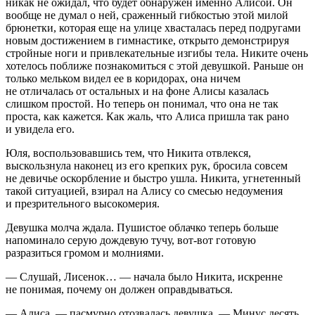
никак не ожидал, что будет обнаружен именно Алисой. Он
вообще не думал о ней, сраженный гибкостью этой милой
брюнетки, которая еще на улице хвасталась перед подругами
новым достижением в гимнастике, открыто демонстрируя
стройные ноги и привлекательные изгибы тела. Никите очень
хотелось поближе познакомиться с этой девушкой. Раньше он
только мельком видел ее в коридорах, она ничем
не отличалась от остальных и на фоне Алисы казалась
слишком простой. Но теперь он понимал, что она не так
проста, как кажется. Как жаль, что Алиса пришла так рано
и увидела его.
Юля, воспользовавшись тем, что Никита отвлекся,
выскользнула наконец из его крепких рук, бросила совсем
не девичье оскорбление и быстро ушла. Никита, угнетенный
такой ситуацией, взирал на Алису со смесью недоумения
и презрительного высокомерия.
Девушка молча ждала. Пушистое облачко теперь больше
напоминало серую дождевую тучу, вот-вот готовую
разразиться громом и молниями.
— Слушай, Лисенок… — начала было Никита, искренне
не понимая, почему он должен оправдываться.
— Алиса, — пасмурно отозвалась девушка, — Минус десять