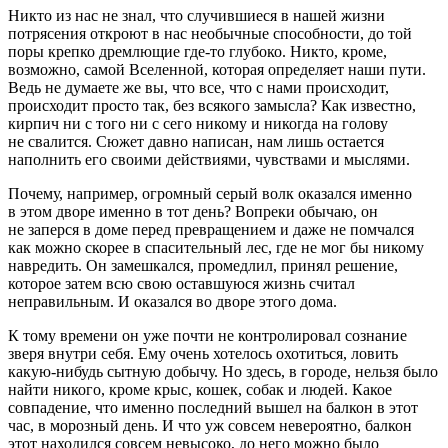
Никто из нас не знал, что случившиеся в нашей жизни
потрясения откроют в нас необычные способности, до той
поры крепко дремлющие где-то глубоко. Никто, кроме,
возможно, самой Вселенной, которая определяет наши пути.
Ведь не думаете же вы, что все, что с нами происходит,
происходит просто так, без всякого замысла? Как известно,
кирпич ни с того ни с сего никому и никогда на голову
не свалится. Сюжет давно написан, нам лишь остается
наполнить его своими действиями, чувствами и мыслями.
Почему, например, огромный серый волк оказался именно
в этом дворе именно в тот день? Вопреки обычаю, он
не заперся в доме перед превращением и даже не помчался
как можно скорее в спасительный лес, где не мог бы никому
навредить. Он замешкался, промедлил, принял решение,
которое затем всю свою оставшуюся жизнь считал
неправильным. И оказался во дворе этого дома.
К тому времени он уже почти не контролировал сознание
зверя внутри себя. Ему очень хотелось охотиться, ловить
какую-нибудь сытную добычу. Но здесь, в городе, нельзя было
найти никого, кроме крыс, кошек, собак и людей. Какое
совпадение, что именно последний вышел на балкон в этот
час, в морозный день. И что уж совсем невероятно, балкон
этот находился совсем невысоко, до него можно было