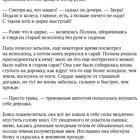
— Смотри-ка, что нашел! — сказал он дочери. — Зверь!
Педали и колеса, главное, есть, а больше ничего не надо!
С таким хоть в цирке выступай!
— Разве что в цирке, — засмеялась Полина, оборачиваясь
и глядя на старый велосипед без руля и сиденья.
Папа почесал затылок, еще некоторое время посмотрел
на велосипед, а потом опять вернулся в сарай. Полина решила
присоединиться к нему: мало ли что еще интересного можно
было найти в старом сарае? Она уже было собиралась вновь
ступить на дорожку, как вдруг что-то еще более холодное, чем
земля, коснулось ее ноги. Сердце замерло от страшной
догадки, но тут же вновь забилось, сильнее и быстрее, чем
прежде.
— Просто трава, — тревожным шепотом попыталась внушить
себе девушка.
Боясь пошевелиться, она все же нашла в себе силы медленно
опустить голову вниз. От увиденного ее охватила паника:
мимо, касаясь длинным холодным телом ее обнаженных ног,
ползла темная полуметровая змея. Неслышно она обогнула
бочку и скрылась в земляном проходе.