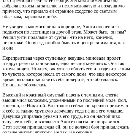
так стремилось сейчас ее сердце. Легким движением она
собрала волосы на затылке в незамысловатую и воздушную
прическу, что придало ей странное сходство со светлым
облачком, парящим в небе.
Не увидев знакомого лица в коридоре, Алиса поспешила
подняться по лестнице на другой этаж. Может быть, он там?
Решил уйти подальше от суеты? Что на него, конечно,
не похоже. Он всегда любил бывать в центре внимания, как
и она.
Перепрыгивая через ступеньку, девушка миновала пролет
и вдруг резко остановилась, едва не споткнувшись. Она так
хотела видеть Никиту, так хотела обнять его и разделить с ним
то чувство, которое несла от самого дома, что еще некоторое
время пыталась заставить себя поверить, что обозналась.
Но она не обозналась.
Высокий и красивый смуглый парень с темными, слегка
вьющимися волосами, уложенными по последней моде, был,
конечно, ее Никитой. Вот только сейчас он крепко прижимал
к себе за талию хрупкую девчушку года на два его младше.
Девушка упиралась руками в его грудь, но он настойчиво
тянул ее к себе, и взгляд его Алисе совсем не понравился.
Этот взгляд принадлежал ей, он не должен был принадлежать
больше никому другому. Не так. Не сегодня.