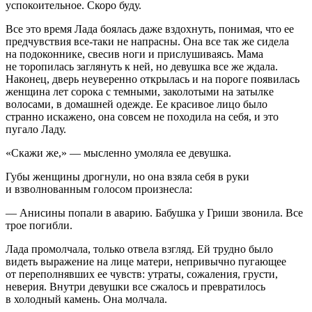
успокоительное. Скоро буду.
Все это время Лада боялась даже вздохнуть, понимая, что ее
предчувствия все-таки не напрасны. Она все так же сидела
на подоконнике, свесив ноги и прислушиваясь. Мама
не торопилась заглянуть к ней, но девушка все же ждала.
Наконец, дверь неуверенно открылась и на пороге появилась
женщина лет сорока с темными, заколотыми на затылке
волосами, в домашней одежде. Ее красивое лицо было
странно искажено, она совсем не походила на себя, и это
пугало Ладу.
«Скажи же,» — мысленно умоляла ее девушка.
Губы женщины дрогнули, но она взяла себя в руки
и взволнованным голосом произнесла:
— Анисины попали в аварию. Бабушка у Гриши звонила. Все
трое погибли.
Лада промолчала, только отвела взгляд. Ей трудно было
видеть выражение на лице матери, непривычно пугающее
от переполнявших ее чувств: утраты, сожаления, грусти,
неверия. Внутри девушки все сжалось и превратилось
в холодный камень. Она молчала.