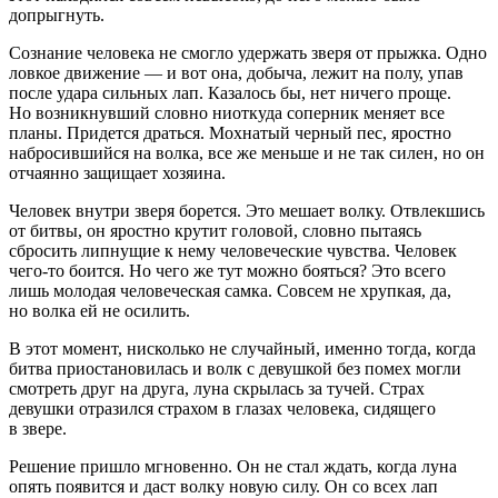
допрыгнуть.
Сознание человека не смогло удержать зверя от прыжка. Одно
ловкое движение — и вот она, добыча, лежит на полу, упав
после удара сильных лап. Казалось бы, нет ничего проще.
Но возникнувший словно ниоткуда соперник меняет все
планы. Придется драться. Мохнатый черный пес, яростно
набросившийся на волка, все же меньше и не так силен, но он
отчаянно защищает хозяина.
Человек внутри зверя борется. Это мешает волку. Отвлекшись
от битвы, он яростно крутит головой, словно пытаясь
сбросить липнущие к нему человеческие чувства. Человек
чего-то боится. Но чего же тут можно бояться? Это всего
лишь молодая человеческая самка. Совсем не хрупкая, да,
но волка ей не осилить.
В этот момент, нисколько не случайный, именно тогда, когда
битва приостановилась и волк с девушкой без помех могли
смотреть друг на друга, луна скрылась за тучей. Страх
девушки отразился страхом в глазах человека, сидящего
в звере.
Решение пришло мгновенно. Он не стал ждать, когда луна
опять появится и даст волку новую силу. Он со всех лап