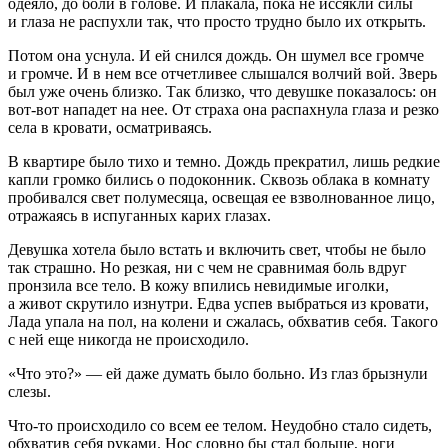
одеяло, до боли в голове. И плакала, пока не иссякли силы
и глаза не распухли так, что просто трудно было их открыть.
Потом она уснула. И ей снился дождь. Он шумел все громче
и громче. И в нем все отчетливее слышался волчий вой. Зверь
был уже очень близко. Так близко, что девушке показалось: он
вот-вот нападет на нее. От страха она распахнула глаза и резко
села в кровати, осматриваясь.
В квартире было тихо и темно. Дождь прекратил, лишь редкие
капли громко бились о подоконник. Сквозь облака в комнату
пробивался свет полумесяца, освещая ее взволнованное лицо,
отражаясь в испуганных карих глазах.
Девушка хотела было встать и включить свет, чтобы не было
так страшно. Но резкая, ни с чем не сравнимая боль вдруг
пронзила все тело. В кожу впились невидимые иголки,
а живот скрутило изнутри. Едва успев выбраться из кровати,
Лада упала на пол, на колени и сжалась, обхватив себя. Такого
с ней еще никогда не происходило.
«Что это?» — ей даже думать было больно. Из глаз брызнули
слезы.
Что-то происходило со всем ее телом. Неудобно стало сидеть,
обхватив себя руками. Нос словно бы стал больше, ноги