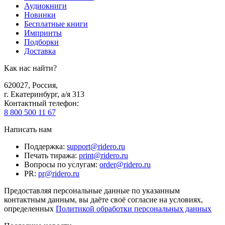
Аудиокниги
Новинки
Бесплатные книги
Импринты
Подборки
Доставка
Как нас найти?
620027
,
Россия
,
г. Екатеринбург, а/я 313
Контактный телефон
:
8 800 500 11 67
Написать нам
Поддержка
:
support@ridero.ru
Печать тиража
:
print@ridero.ru
Вопросы по услугам
:
order@ridero.ru
PR
:
pr@ridero.ru
Предоставляя персональные данные по указанным
контактным данным, вы даёте своё согласие на условиях,
определенных
Политикой обработки персональных данных