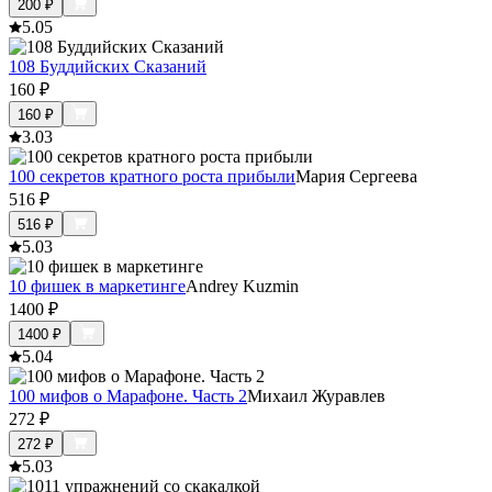
200
₽
5.0
5
108 Буддийских Сказаний
160
₽
160
₽
3.0
3
100 секретов кратного роста прибыли
Мария Сергеева
516
₽
516
₽
5.0
3
10 фишек в маркетинге
Andrey Kuzmin
1400
₽
1400
₽
5.0
4
100 мифов о Марафоне. Часть 2
Михаил Журавлев
272
₽
272
₽
5.0
3