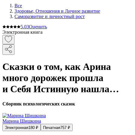
Все
Здоровье, Отношения и Личное развитие
Саморазвитие и личностный рост
5.0
3
Оценить
Электронная книга
Сказки о том, как Арина
много дорожек прошла
и Себя Истинную нашла…
Сборник психологических сказок
Марина Шишкина
Электронная
180
₽
Печатная
757
₽