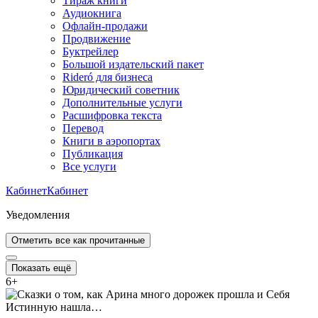
Тираж книги
Аудиокнига
Офлайн-продажи
Продвижение
Буктрейлер
Большой издательский пакет
Rideró для бизнеса
Юридический советник
Дополнительные услуги
Расшифровка текста
Перевод
Книги в аэропортах
Публикация
Все услуги
Кабинет
Кабинет
Уведомления
Отметить все как прочитанные
Показать ещё
6
+