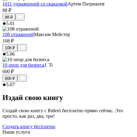
1011 упражнений со скакалкой
Артем Патрикеев
88
₽
88
₽
5.0
1
108 отражений
Максим Мейстер
108
₽
108
₽
5.0
6
10 опор для бизнеса
J. Ti
600
₽
600
₽
5.0
7
Издай свою книгу
Создай свою книгу с Rideró бесплатно прямо сейчас. Это
просто, как раз, два, три!
Создать книгу бесплатно
Наши услуги