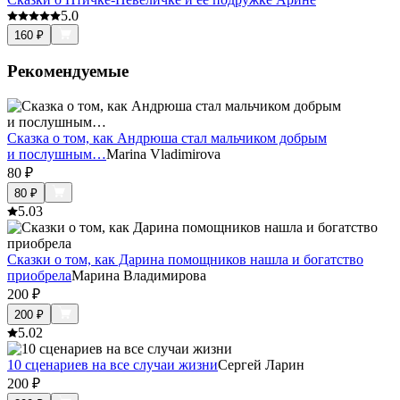
5.0
160
₽
Рекомендуемые
Сказка о том, как Андрюша стал мальчиком добрым
и послушным…
Marina Vladimirova
80
₽
80
₽
5.0
3
Сказки о том, как Дарина помощников нашла и богатство
приобрела
Марина Владимирова
200
₽
200
₽
5.0
2
10 сценариев на все случаи жизни
Сергей Ларин
200
₽