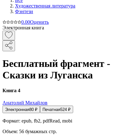
Все
Художественная литература
Фэнтези
0.0
0
Оценить
Электронная книга
Бесплатный фрагмент -
Сказки из Луганска
Книга 4
Анатолий Михайлов
Электронная
80
₽
Печатная
524
₽
Формат:
epub, fb2, pdfRead, mobi
Объем:
56
бумажных стр.