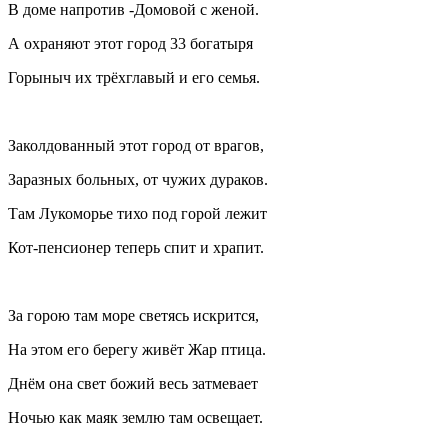
В доме напротив -Домовой с женой.
А охраняют этот город 33 богатыря
Горыныч их трёхглавый и его семья.
Заколдованный этот город от врагов,
Заразных больных, от чужих дураков.
Там Лукоморье тихо под горой лежит
Кот-пенсионер теперь спит и храпит.
За горою там море светясь искрится,
На этом его берегу живёт Жар птица.
Днём она свет божий весь затмевает
Ночью как маяк землю там освещает.