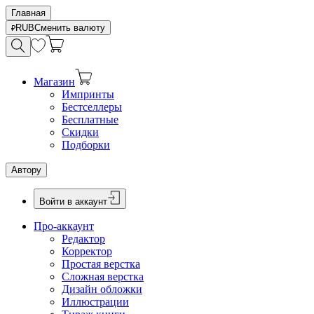
Главная
RUB
Сменить валюту
Магазин
Импринты
Бестселлеры
Бесплатные
Скидки
Подборки
Автору
Войти в аккаунт
Про-аккаунт
Редактор
Корректор
Простая верстка
Сложная верстка
Дизайн обложки
Иллюстрации