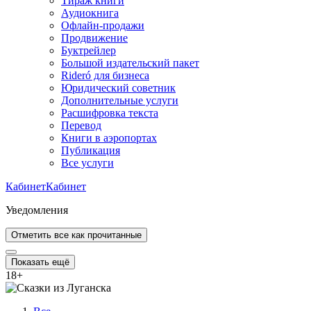
Тираж книги
Аудиокнига
Офлайн-продажи
Продвижение
Буктрейлер
Большой издательский пакет
Rideró для бизнеса
Юридический советник
Дополнительные услуги
Расшифровка текста
Перевод
Книги в аэропортах
Публикация
Все услуги
Кабинет
Кабинет
Уведомления
Отметить все как прочитанные
Показать ещё
18
+