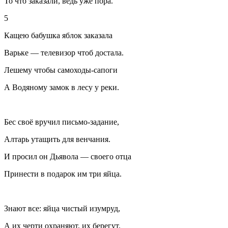
То что заказали, ведь уже пора.
5
Кащею бабушка яблок заказала
Варьке — телевизор чтоб достала.
Лешему чтобы самоходы-сапоги
А Водяному замок в лесу у реки.
Бес своё вручил письмо-задание,
Алтарь утащить для венчания.
И просил он Дьявола — своего отца
Принести в подарок им три яйца.
Знают все: яйца чистый изумруд,
А их черти охраняют, их берегут.