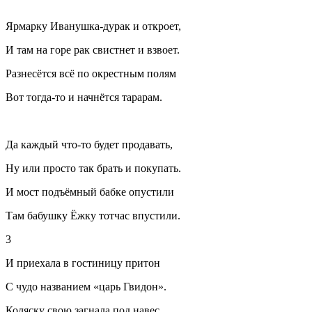
Ярмарку Иванушка-дурак и откроет,
И там на горе рак свистнет и взвоет.
Разнесётся всё по окрестным полям
Вот тогда-то и начнётся тарарам.
Да каждый что-то будет продавать,
Ну или просто так брать и покупать.
И мост подъёмный бабке опустили
Там бабушку Ёжку тотчас впустили.
3
И приехала в гостиницу притон
С чудо названием «царь Гвидон».
Коляску свою загнала под навес