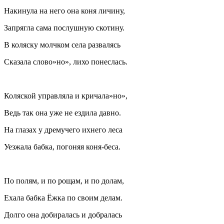
Накинула на него она коня личину,
Запрягла сама послушную скотину.
В коляску молчком села развалясь
Сказала слово»но», лихо понеслась.
Коляской управляла и кричала»но»,
Ведь так она уже не ездила давно.
На глазах у дремучего ихнего леса
Уезжала бабка, погоняя коня-беса.
По полям, и по рощам, и по долам,
Ехала бабка Ёжка по своим делам.
Долго она добиралась и добралась