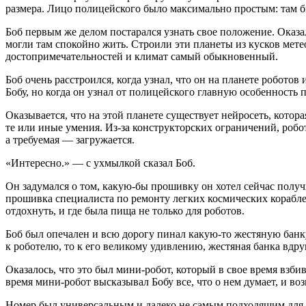
размера. Лицо полицейского было максимально простым: там бы
Боб первым же делом постарался узнать свое положение. Оказа
могли там спокойно жить. Строили эти планеты из кусков метеор
достопримечательностей и климат самый обыкновенный.
Боб очень расстроился, когда узнал, что он на планете роботов
Бобу, но когда он узнал от полицейского главную особенность 
Оказывается, что на этой планете существует нейросеть, кот
те или иные умения. Из-за конструкторских ограничений, робо
а требуемая — загружается.
«Интересно.» — с ухмылкой сказал Боб.
Он задумался о том, какую-бы прошивку он хотел сейчас получ
прошивка специалиста по ремонту легких космических корабле
отдохнуть, и где была пища не только для роботов.
Боб был опечален и всю дорогу пинал какую-то жестяную банку
к роботелю, то к его великому удивлению, жестяная банка вдру
Оказалось, что это был мини-робот, который в свое время взби
время мини-робот высказывал Бобу все, что о нем думает, и воз
Номер был универсальным и далеко не самым подходящим для Бо