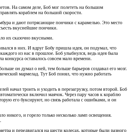
летов. На самом деле, Боб мог полететь на большом
правлять кораблем на большой скорости.
амбура и дают потрясающие пончики с карамелью. Это место
 съесть вкуснейшие пончики.
ало их сказочно вкусными.
ивался в них. И вдруг Бобу пришла идея, он подумал, что
каждого из нас в прошлое. Боб улыбнулся, ведь идея была
ла конкурса оставалось совсем мало времени.
льше он думал о ней, тем больше барьеров создавал его мозг.
мический мармелад. Тут Боб понял, что нужно работать
елей начал троить и уходить в перезагрузку, потом второй. Боб
 автоматически включил маячок. Через пару часов к кораблю
торую его буксируют, но связь работала с ошибками, и он
ыло никого, и горело только несколько ламп освещения.
.
метра и передвигался на шести
колес
ах, которые были разного