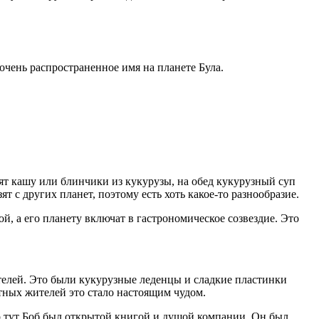
 очень распространенное имя на планете Була.
вят кашу или блинчики из кукурузы, на обед кукурузный суп
ят с других планет, поэтому есть хоть какое-то разнообразие.
ой, а его планету включат в гастрономическое созвездие. Это
ителей. Это были кукурузные леденцы и сладкие пластинки
тных жителей это стало настоящим чудом.
 то тут Боб был открытой книгой и душой компании. Он был