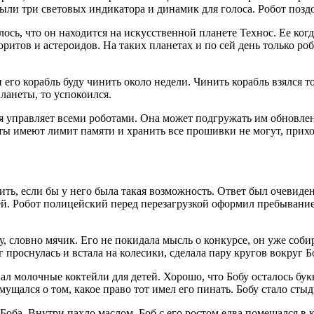
ли три световых индикатора и динамик для голоса. Робот поздо
лось, что он находится на искусственной планете Технос. Ее ко
итов и астероидов. На таких планетах и по сей день только робо
 и его корабль буду чинить около недели. Чинить корабль взялся 
планеты, то успокоился.
орая управляет всеми роботами. Она может подгружать им обнов
ты имеют лимит памяти и хранить все прошивки не могут, прихо
ить, если бы у него была такая возможность. Ответ был очевиде
й. Робот полицейский перед перезагрузкой оформил пребывание 
, словно мячик. Его не покидала мысль о конкурсе, он уже соби
г проснулась и встала на
колес
ики, сделала пару кругов вокруг Б
вал молочные коктейли для детей. Хорошо, что Бобу осталось букв
мущался о том, какое право тот имел его пинать. Бобу стало стыд
ба. Внутри пахло маслом, Боб с его ростом едва помещался в к