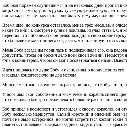
Боб был поражен случившимся и на несколько дней пропал в св
мир. Он часами крутил в руках ту самую фиолетовую ленточку.
попытка, и тут нет места для ошибки. К тому же, подобные че
Время шло, до конкурса оставалось менее трех месяцев, а блюдо 
какие-то книги, смотрел научные доклады, изучал статьи. Он хот
перестал что-либо делать, он редко заходил в свою кондитерс
что больше не хочет ничего создавать, что планирует снять сво
Мама Боба всегда им гордилась и поддерживала его, она радова
допустить, чтобы он бросил дело всей своей жизни. Несмотря н
Фиа к кондитерам, чтобы он мог посоветоваться с ними. Вмест
Идея пришлась по душе Бобу и очень сильно воодушевила его. 
и закрыл кондитерскую на два месяца.
Многие местные жители очень расстроились, что Боб улетает, п
У Боба был свой собственный космический корабль синего цве
что позволяло быстро преодолевать большие расстояния в косм
Боб пришел в космопорт и устремился к своему кораблю, он о
Бобу несколько маршрутов. Самый короткий и опасный был чере
почти не было астероидов, но могли встретиться космические 
планеты, поглядывая в зеркало заднего вида и умиляясь красот