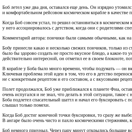
Боб летел уже два дня, оставался еще день. Он изрядно утомилс
и комфортабельном рейсовом космическом корабле в качестве п
Когда Боб совсем устал, то решил остановиться в космическом
у него ассоциировалось с детством, когда они с родителями с
Комментарий автора: пончики были самыми обычными, как на н
Бобу принесли какао и несколько свежих пончиков, только из ст
было бы здорово создать не просто вкусное блюдо, а какое-то 
действительно интересной, он отметил ее в своем блокноте, по
В корабле у Боба было много времени, чтобы подумать — он вкл
Ключевая проблема этой идеи в том, что его в детство перенос
не с конкретным рецептом и его составом, а с вкусовыми реце
Полет продолжался, Боб уже приближался к планете Фиа, оставал
очень испугался и не знал, что делать в этой ситуации, такое
Боба подлетел спасательный шаттл и начал его буксировать с п
слышал только помехи.
Когда Боб достиг конечной точки буксировки, то сразу же выбеж
В ангаре было очень чисто и пахло космическими стержнями, 
Боб немного приуныл. Через пару минут открылись большие во