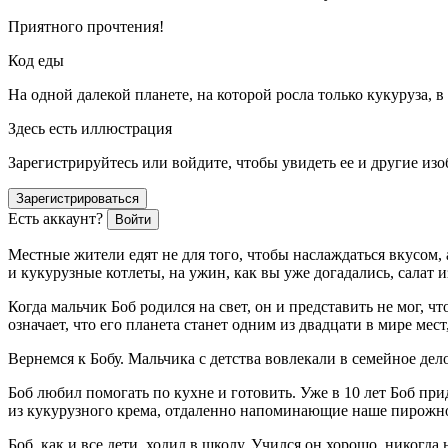
Приятного прочтения!
Код еды
На одной далекой планете, на которой росла только кукуруза, в
Здесь есть иллюстрация
Зарегистрируйтесь или войдите, чтобы увидеть ее и другие из
Зарегистрироваться
Есть аккаунт?
Войти
Местные жители едят не для того, чтобы наслаждаться вкусом, 
и кукурузные котлеты, на ужин, как вы уже догадались, салат и
Когда мальчик Боб родился на свет, он и представить не мог, 
означает, что его планета станет одним из двадцати в мире мес
Вернемся к Бобу. Мальчика с детства вовлекали в семейное дело,
Боб любил помогать по кухне и готовить. Уже в 10 лет Боб п
из кукурузного крема, отдаленно напоминающие наше пирожное 
Боб, как и все дети, ходил в школу. Учился он хорошо, никогд