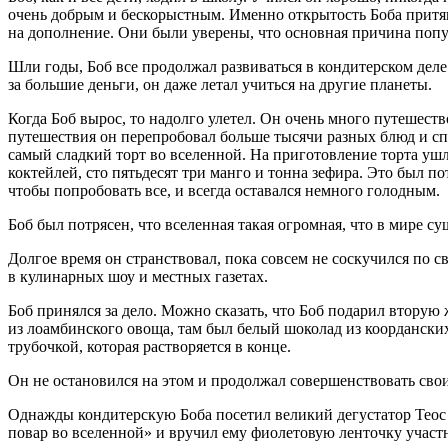
очень добрым и бескорыстным. Именно открытость Боба притяги
на дополнение. Они были уверены, что основная причина популя
Шли годы, Боб все продолжал развиваться в кондитерском деле
за большие деньги, он даже летал учиться на другие планеты.
Когда Боб вырос, то надолго улетел. Он очень много путешеств
путешествия он перепробовал больше тысячи разных блюд и сп
самый сладкий торт во вселенной. На приготовление торта уш
коктейлей, сто пятьдесят три манго и тонна зефира. Это был по
чтобы попробовать все, и всегда оставался немного голодным.
Боб был потрясен, что вселенная такая огромная, что в мире су
Долгое время он странствовал, пока совсем не соскучился по 
в кулинарных шоу и местных газетах.
Боб принялся за дело. Можно сказать, что Боб подарил вторую
из лоамбинского овоща, там был белый шоколад из коорданских
трубочкой, которая растворяется в конце.
Он не остановился на этом и продолжал совершенствовать свои
Однажды кондитерскую Боба посетил великий дегустатор Теос
повар во вселенной» и вручил ему фиолетовую ленточку участ