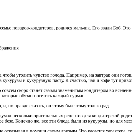
 семье поваров-кондитеров, родился мальчик. Его звали Боб. Это
ображения
а чтобы утолить чувство голода. Например, на завтрак они гото
з кукурузы и кукурузную пасту. К счастью, чай и кофе тут привоз
что совсем скоро станет самым знаменитым кондитером во вселенн
т, которые обязан посетить каждый гурман.
 и, по правде сказать, он этому был этому только рад.
ридумал несколько оригинальных рецептов для кондитерской род
безе. Конечно же, все эти блюда были из кукурузы, но для мес
а не отказывал в помощи своим друзьям. Что касается характера,