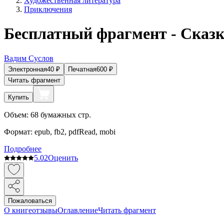
Художественная литература
Приключения
Бесплатный фрагмент - Сказк
Вадим Суслов
Электронная
40
₽
Печатная
600
₽
Читать фрагмент
Купить
Объем:
68
бумажных стр.
Формат:
epub, fb2, pdfRead, mobi
Подробнее
5.0
2
Оценить
Пожаловаться
О книге
отзывы
Оглавление
Читать фрагмент