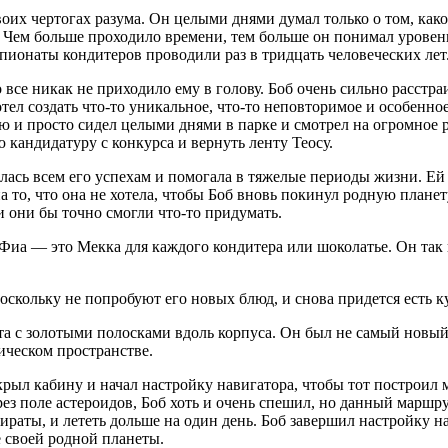
оих чертогах разума. Он целыми днями думал только о том, как
 Чем больше проходило времени, тем больше он понимал уровень 
мпионаты кондитеров проводили раз в тридцать человеческих лет
все никак не приходило ему в голову. Боб очень сильно расстраив
ел создать что-то уникальное, что-то неповторимое и особенное, 
кую и просто сидел целыми днями в парке и смотрел на огромное
ю кандидатуру с конкурса и вернуть ленту Теосу.
лась всем его успехам и помогала в тяжелые периоды жизни. Ей б
а то, что она не хотела, чтобы Боб вновь покинул родную планет
и они бы точно смогли что-то придумать.
Фиа — это Мекка для каждого кондитера или шоколатье. Он так 
оскольку не попробуют его новых блюд, и снова придется есть к
та с золотыми полосками вдоль корпуса. Он был не самый новый
ическом пространстве.
ткрыл кабину и начал настройку навигатора, чтобы тот построи
з поле астероидов, Боб хоть и очень спешил, но данный маршру
пираты, и лететь дольше на один день. Боб завершил настройку н
е своей родной планеты.