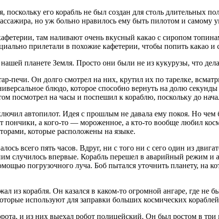
я, поскольку его корабль не был создан для столь длительных по
ассажира, но уж больно нравилось ему быть пилотом и самому у
 кафетерии, там наливают очень вкусный какао с сиропом топин
пециально прилетали в похожие кафетерии, чтобы попить какао и
ашей планете Земля. Просто они были не из кукурузы, что дел
ар-печи. Он долго смотрел на них, крутил их по тарелке, всматр
универсальное блюдо, которое способно вернуть на долю секунды 
том посмотрел на часы и поспешил к кораблю, поскольку до нача
ючил автопилот. Идея с прошлым не давала ему покоя. Но чем бо
ят пончики, а кого-то — мороженное, а кто-то вообще любил кос
пторами, которые расположены на языке.
ось всего пять часов. Вдруг, ни с того ни с сего один из двигат
 с ним случилось впервые. Корабль перешел в аварийный режим и
омощью погрузочного луча. Боб пытался уточнить планету, на ко
ал из корабля. Он казался в каком-то огромной ангаре, где не б
которые используют для заправки больших космических кораблей
рота, и из них выехал робот полицейский. Он был ростом в три 