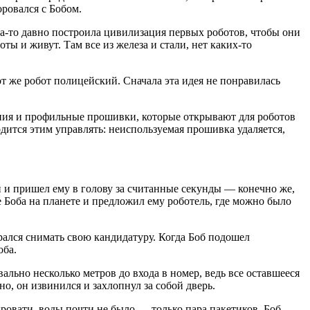
ровался с Бобом.
гда-то давно построила цивилизация первых роботов, чтобы они
ты и живут. Там все из железа и стали, нет каких-то
тот же робот полицейский. Сначала эта идея не понравилась
ления и профильные прошивки, которые открывают для роботов
дится этим управлять: неиспользуемая прошивка удаляется,
н и пришел ему в голову за считанные секунды — конечно же,
Боба на планете и предложил ему роботель, где можно было
рался снимать свою кандидатуру. Когда Боб подошел
оба.
ально несколько метров до входа в номер, ведь все оставшееся
но, он извинился и захлопнул за собой дверь.
ровати, воды почти не было — только пара пакетиков. Боб