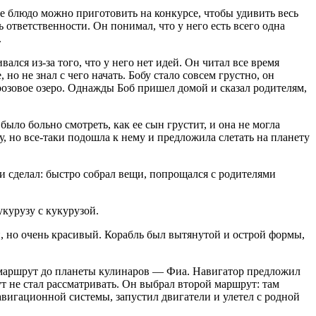
ое блюдо можно приготовить на конкурсе, чтобы удивить весь
ответственности. Он понимал, что у него есть всего одна
.
ался из-за того, что у него нет идей. Он читал все время
но не знал с чего начать. Бобу стало совсем грустно, он
 розовое озеро. Однажды Боб пришел домой и сказал родителям,
ыло больно смотреть, как ее сын грустит, и она не могла
у, но все-таки подошла к нему и предложила слетать на планету
и сделал: быстро собрал вещи, попрощался с родителями
укурузу с кукурузой.
, но очень красивый. Корабль был вытянутой и острой формы,
л маршрут до планеты кулинаров — Фиа. Навигатор предложил
т не стал рассматривать. Он выбрал второй маршрут: там
авигационной системы, запустил двигатели и улетел с родной