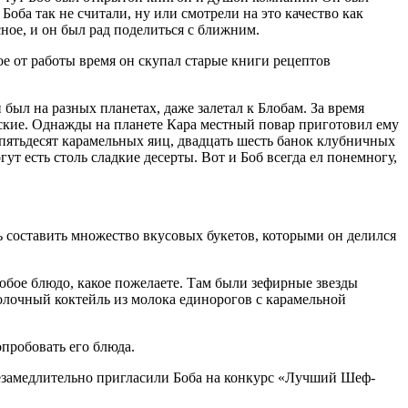
оба так не считали, ну или смотрели на это качество как
сное, и он был рад поделиться с ближним.
ое от работы время он скупал старые книги рецептов
был на разных планетах, даже залетал к Блобам. За время
еские. Однажды на планете Кара местный повар приготовил ему
 пятьдесят карамельных яиц, двадцать шесть банок клубничных
гут есть столь сладкие десерты. Вот и Боб всегда ел понемногу,
ь составить множество вкусовых букетов, которыми он делился
юбое блюдо, какое пожелаете. Там были зефирные звезды
молочный коктейль из молока единорогов с карамельной
пробовать его блюда.
незамедлительно пригласили Боба на конкурс «Лучший Шеф-