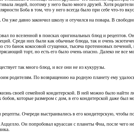
вала людей, поэтому у него было много друзей. Хотя родители Б
рности Боба в том, что у него всегда было при себе что-то вку
. Он уже давно закончил школу и отучился на повара. В свободн
овал по вселенной в поисках оригинальных блюд и рецептов. Он 
еций. Среди них были как обычные блюда, так и очень экзотич
ло сто банок кокосовой сгущенки, тысяча протеиновых печений,
трясающий торт, но есть его было очень опасно. Далеко не все мо
ществует так много блюд, и все они не из кукурузы.
своим родителям. По возвращению на родную планету ему удалос
 жизнь своей семейной кондитерской. В ней можно было найти л
 бобов, которые размером с дом, в его кондитерской даже был 
 рецепты. Очереди выстраивались в его кондитерскую, чтобы по
 Аццелло. Он попробовал круассан с планеты Фиа, после чего 
ника.