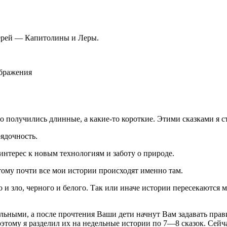
черей — Капитолины и Леры.
ображения
о получились длинные, а какие-то короткие. Этими сказками я с
рядочность.
 интерес к новым технологиям и заботу о природе.
тому почти все мои истории происходят именно там.
ро и зло, черного и белого. Так или иначе истории пересекаютс
ельными, а после прочтения Ваши дети начнут Вам задавать пра
оэтому я разделил их на недельные истории по 7—8 сказок. Сейч