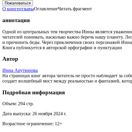
Пожаловаться
О книге
отзывы
Оглавление
Читать фрагмент
аннотация
Одной из центральных тем творчества Инны является уважени
читателей понимать, насколько важно беречь нашу планету. Ле
и причинить беды. Через приключения своих персонажей Инна
Книга публикуется в авторской орфографии и пунктуации
Автор
Инна Арутюнова
На страницах книг автора читатель не просто наблюдает за с
создает волшебный мост между реальностью и фантазией, кото
Подробная информация
Объем:
294
стр.
Дата выпуска:
26 ноября 2024 г.
Возрастное ограничение:
12
+