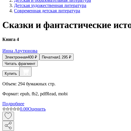
Детская и образовательная литература
Детская художественная литература
Современная детская литература
Сказки и фантастические ист
Книга 4
Инна Арутюнова
Электронная
400
₽
Печатная
1 295
₽
Читать фрагмент
Купить
Объем:
294
бумажных стр.
Формат:
epub, fb2, pdfRead, mobi
Подробнее
0.0
0
Оценить