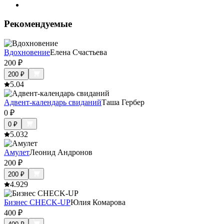
Рекомендуемые
Вдохновение
Елена Счастьева
200
₽
200
₽
5.0
4
Адвент-календарь свиданий
Таша Гербер
0
₽
0
₽
5.0
32
Амулет
Леонид Андронов
200
₽
200
₽
4.9
29
Бизнес CHECK-UP
Юлия Комарова
400
₽