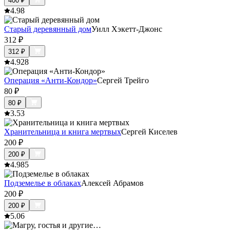
400
₽
4.9
8
Старый деревянный дом
Уилл Хэкетт-Джонс
312
₽
312
₽
4.9
28
Операция «Анти-Кондор»
Сергей Трейго
80
₽
80
₽
3.5
3
Хранительница и книга мертвых
Сергей Киселев
200
₽
200
₽
4.9
85
Подземелье в облаках
Алексей Абрамов
200
₽
200
₽
5.0
6