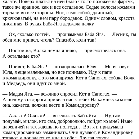
халате. Поверх платья на ней было что-то похожее на фартук,
такое же дранное, как и все остальное. Седые волосы космами
торчали во все стороны. Нос, само собой, длинный,
крючковатый, на нем пару бородавок. Одним словом, красота
писанная. В руках Баба-Яга держала палку.
— Ох, сколько гостей, — прошамкала Баба-Яга. — Лесник, ты
обед мне привел, чтоль? Спасибо, коли так!
— Постой-ка, Волка немца я знаю, — присмотрелась она. —
А остальные кто?
— Привет, Баба-Яга! — поздоровалась Юля. — Меня зовут
Юля, я еще маленькая, но все понимаю. Иду к папе
в командировку, а это мои друзья, Кот в Сапогах, собака Волк
и Медведь, они идут со мной.
— Мадам Яга, — вежливо спросил Кот в Сапогах. —
А почему эта дорога привела нас к тебе? На камне-указателе
она, кажется, должна вести в Командировку?
— А-ха-ха! О-хо-хо! — веселилась Баба-Яга. — Ну, сам
подумай, милок, кто сам, добровольно, пойдет ко мне? Иван-
царевичей и тех ждешь по полгода… Вот я и придумала
командированных заманивать. Они думают, в Командировку
топают, а попадают ко мне на обед. Другая дорога,