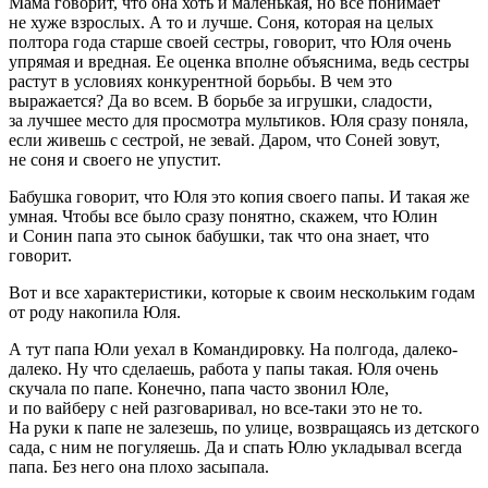
Мама говорит, что она хоть и маленькая, но все понимает
не хуже взрослых. А то и лучше. Соня, которая на целых
полтора года старше своей сестры, говорит, что Юля очень
упрямая и вредная. Ее оценка вполне объяснима, ведь сестры
растут в условиях конкурентной борьбы. В чем это
выражается? Да во всем. В борьбе за игрушки, сладости,
за лучшее место для просмотра мультиков. Юля сразу поняла,
если живешь с сестрой, не зевай. Даром, что Соней зовут,
не соня и своего не упустит.
Бабушка говорит, что Юля это копия своего папы. И такая же
умная. Чтобы все было сразу понятно, скажем, что Юлин
и Сонин папа это сынок бабушки, так что она знает, что
говорит.
Вот и все характеристики, которые к своим нескольким годам
от роду накопила Юля.
А тут папа Юли уехал в Командировку. На полгода, далеко-
далеко. Ну что сделаешь, работа у папы такая. Юля очень
скучала по папе. Конечно, папа часто звонил Юле,
и по вайберу с ней разговаривал, но все-таки это не то.
На руки к папе не залезешь, по улице, возвращаясь из детского
сада, с ним не погуляешь. Да и спать Юлю укладывал всегда
папа. Без него она плохо засыпала.