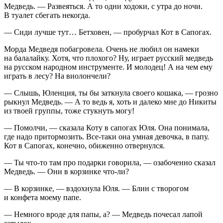
Медведь. — Развеяться. А то одни ходоки, с утра до ночи.
В туалет сбегать некогда.
— Сиди лучше тут… Бетховен, — пробурчал Кот в Сапогах.
Морда Медведя побагровела. Очень не любил он намеки
на балалайку. Хотя, что плохого? Ну, играет русский медведь
на русском народном инструменте. И молодец! А на чем ему
играть в лесу? На виолончели?
— Слышь, Юленция, ты бы заткнула своего кошака, — грозно
рыкнул Медведь. — А то ведь я, хоть и далеко мне до Никиты
из твоей группы, тоже стукнуть могу!
— Помолчи, — сказала Коту в сапогах Юля. Она понимала,
где надо притормозить. Все-таки она умная девочка, в папу.
Кот в Сапогах, конечно, обиженно отвернулся.
— Ты что-то там про подарки говорила, — озабоченно сказал
Медведь. — Они в корзинке что-ли?
— В корзинке, — вздохнула Юля. — Блин с творогом
и конфета моему папе.
— Немного вроде для папы, а? — Медведь почесал лапой