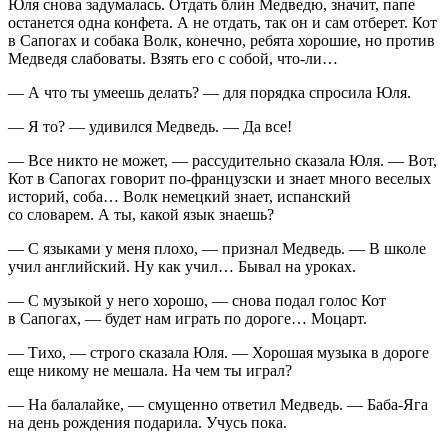
Юля снова задумалась. Отдать блин Медведю, значит, папе
останется одна конфета. А не отдать, так он и сам отберет. Кот
в Сапогах и собака Волк, конечно, ребята хорошие, но против
Медведя слабоваты. Взять его с собой, что-ли…
— А что ты умеешь делать? — для порядка спросила Юля.
— Я то? — удивился Медведь. — Да все!
— Все никто не может, — рассудительно сказала Юля. — Вот,
Кот в Сапогах говорит по-французски и знает много веселых
историй, соба… Волк немецкий знает, испанский
со словарем. А ты, какой язык знаешь?
— С языками у меня плохо, — признал Медведь. — В школе
учил английский. Ну как учил… Бывал на уроках.
— С музыкой у него хорошо, — снова подал голос Кот
в Сапогах, — будет нам играть по дороге… Моцарт.
— Тихо, — строго сказала Юля. — Хорошая музыка в дороге
еще никому не мешала. На чем ты играл?
— На балалайке, — смущенно ответил Медведь. — Баба-Яга
на день рождения подарила. Учусь пока.