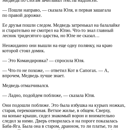
Медведь по слогам зачитывал тексты надписей.
— Пошли направо, — сказала Юля, и первая зашагала
по правой дорожке.
Ее друзья пошли следом. Медведь затренькал на балалайке
и старательно не смотрел на Юлю. Что-то знал главный
лесник тридесятого царства, но Юле не сказал…
Неожиданно они вышли на еще одну полянку, на краю
которой стоял домик.
— Это Командировка? — спросила Юля.
— Что-то не похоже, — ответил Кот в Сапогах. — А,
впрочем, Медведь лучше знает.
Медведь отмалчивался.
— Ладно, подойдем поближе, — сказала Юля.
Они подошли поближе. Это была избушка на курьих ножках,
старая, перекошенная. Ветхое жилье, в общем. Сверху,
на коньке крыши, сидел знакомый ворон и внимательно
следил за ними. Дверь отворилась и на пороге показалась
Баба-Яга. Была она в старом, дранном, то ли платье, то ли