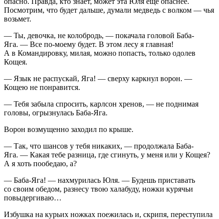
опасно. Правда, кто знает, может эта Юля еще опаснее.
Посмотрим, что будет дальше, думали медведь с волком — чья
возьмет.
— Ты, девочка, не колобродь, — покачала головой Баба-
Яга. — Все по-моему будет. В этом лесу я главная!
А в Командировку, милая, можно попасть, только одолев
Кощея.
— Язык не распускай, Яга! — сверху каркнул ворон. —
Кощею не понравится.
— Тебя забыла спросить, карлсон хренов, — не поднимая
головы, огрызнулась Баба-Яга.
Ворон возмущенно заходил по крыше.
— Так, что шансов у тебя никаких, — продолжала Баба-
Яга. — Какая тебе разница, где сгинуть, у меня или у Кощея?
А я хоть пообедаю, а?
— Баба-Яга! — нахмурилась Юля. — Будешь приставать
со своим обедом, разнесу твою халабуду, ножки курячьи
повыдергиваю…
Избушка на курьих ножках поежилась и, скрипя, переступила