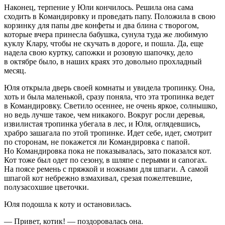
Наконец, терпение у Юли кончилось. Решила она сама
сходить в Командировку и проведать папу. Положила в свою
корзинку для папы две конфеты и два блина с творогом,
которые вчера принесла бабушка, сунула туда же любимую
куклу Клару, чтобы не скучать в дороге, и пошла. Да, еще
надела свою куртку, сапожки и розовую шапочку, дело
в октябре было, в наших краях это довольно прохладный
месяц.
Юля открыла дверь своей комнаты и увидела тропинку. Она,
хоть и была маленькой, сразу поняла, что эта тропинка ведет
в Командировку. Светило осеннее, не очень яркое, солнышко,
но ведь лучше такое, чем никакого. Вокруг росли деревья,
извилистая тропинка убегала в лес, и Юля, оглядевшись,
храбро зашагала по этой тропинке. Идет себе, идет, смотрит
по сторонам, не покажется ли Командировка с папой.
Но Командировка пока не показывалась, зато показался кот.
Кот тоже был одет по сезону, в шляпе с перьями и сапогах.
На поясе ремень с пряжкой и ножнами для шпаги. А самой
шпагой кот небрежно взмахивал, срезая пожелтевшие,
полузасохшие цветочки.
Юля подошла к коту и остановилась.
— Привет, котик! — поздоровалась она.