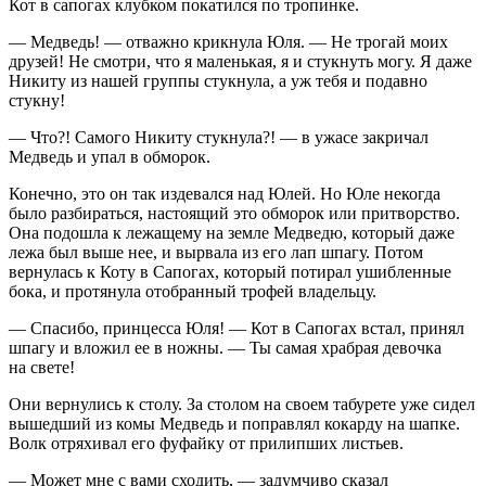
Кот в сапогах клубком покатился по тропинке.
— Медведь! — отважно крикнула Юля. — Не трогай моих
друзей! Не смотри, что я маленькая, я и стукнуть могу. Я даже
Никиту из нашей группы стукнула, а уж тебя и подавно
стукну!
— Что?! Самого Никиту стукнула?! — в ужасе закричал
Медведь и упал в обморок.
Конечно, это он так издевался над Юлей. Но Юле некогда
было разбираться, настоящий это обморок или притворство.
Она подошла к лежащему на земле Медведю, который даже
лежа был выше нее, и вырвала из его лап шпагу. Потом
вернулась к Коту в Сапогах, который потирал ушибленные
бока, и протянула отобранный трофей владельцу.
— Спасибо, принцесса Юля! — Кот в Сапогах встал, принял
шпагу и вложил ее в ножны. — Ты самая храбрая девочка
на свете!
Они вернулись к столу. За столом на своем табурете уже сидел
вышедший из комы Медведь и поправлял
кока
рду на шапке.
Волк отряхивал его фуфайку от прилипших листьев.
— Может мне с вами сходить, — задумчиво сказал