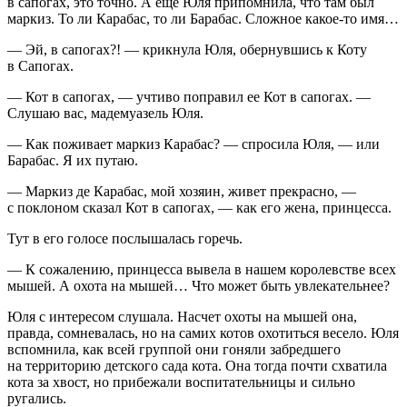
в сапогах, это точно. А еще Юля припомнила, что там был
маркиз. То ли Карабас, то ли Барабас. Сложное какое-то имя…
— Эй, в сапогах?! — крикнула Юля, обернувшись к Коту
в Сапогах.
— Кот в сапогах, — учтиво поправил ее Кот в сапогах. —
Слушаю вас, мадемуазель Юля.
— Как поживает маркиз Карабас? — спросила Юля, — или
Барабас. Я их путаю.
— Маркиз де Карабас, мой хозяин, живет прекрасно, —
с пок
лоно
м сказал Кот в сапогах, — как его жена, принцесса.
Тут в его голосе послышалась горечь.
— К сожалению, принцесса вывела в нашем королевстве всех
мышей. А охота на мышей… Что может быть увлекательнее?
Юля с интересом слушала. Насчет охоты на мышей она,
правда, сомневалась, но на самих котов охотиться весело. Юля
вспомнила, как всей группой они гоняли забредшего
на территорию детского сада кота. Она тогда почти схватила
кота за хвост, но прибежали воспитательницы и сильно
ругались.