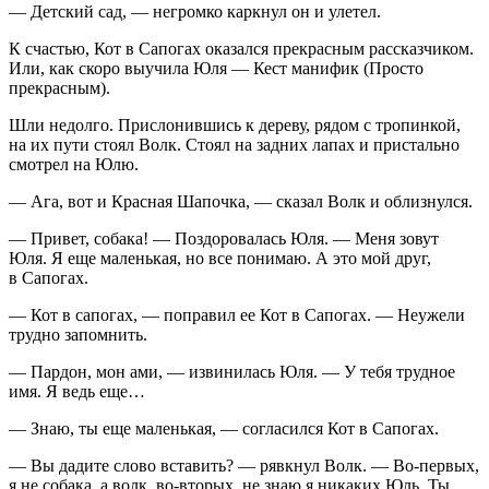
— Детский сад, — негромко каркнул он и улетел.
К счастью, Кот в Сапогах оказался прекрасным рассказчиком.
Или, как скоро выучила Юля — Кест манифик (Просто
прекрасным).
Шли недолго. Прислонившись к дереву, рядом с тропинкой,
на их пути стоял Волк. Стоял на задних лапах и пристально
смотрел на Юлю.
— Ага, вот и Красная Шапочка, — сказал Волк и облизнулся.
— Привет, собака! — Поздоровалась Юля. — Меня зовут
Юля. Я еще маленькая, но все понимаю. А это мой друг,
в Сапогах.
— Кот в сапогах, — поправил ее Кот в Сапогах. — Неужели
трудно запомнить.
— Пардон, мон ами, — извинилась Юля. — У тебя трудное
имя. Я ведь еще…
— Знаю, ты еще маленькая, — согласился Кот в Сапогах.
— Вы дадите слово вставить? — рявкнул Волк. — Во-первых,
я не собака, а волк, во-вторых, не знаю я никаких Юль. Ты