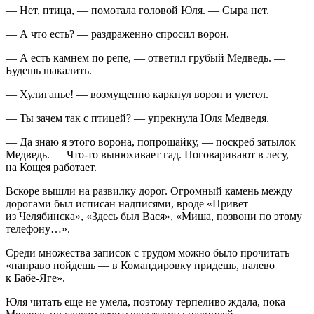
— Нет, птица, — помотала головой Юля. — Сыра нет.
— А что есть? — раздраженно спросил ворон.
— А есть камнем по репе, — ответил грубый Медведь. —
Будешь шакалить.
—
Хули
ганье! — возмущенно каркнул ворон и улетел.
— Ты зачем так с птицей? — упрекнула Юля Медведя.
— Да знаю я этого ворона, попрошайку, — поскреб затылок
Медведь. — Что-то вынюхивает гад. Поговаривают в лесу,
на Кощея работает.
Вскоре вышли на развилку дорог. Огромный камень между
дорогами был исписан надписями, вроде «Привет
из Челябинска», «Здесь был Вася», «Миша, позвони по этому
телефону…».
Среди множества записок с трудом можно было прочитать
«направо пойдешь — в Командировку придешь, налево
к Бабе-Яге».
Юля читать еще не умела, поэтому терпеливо ждала, пока