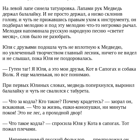
На левой лапе синела татуировка. Лапами рук Медведь
держал балалайку. И не просто держал, а низко склонив
голову, и чуть не прижавшись правым ухом к инструменту, он
подбирал мелодию и под эту мелодию что-то негромко рычал.
Мелодия напоминала русскую народную песню «светит
месяц», слов было не разобрать.
Юля с друзьями подошла чуть не вплотную к Медведю,
но увлеченный творчеством главный лесник, ничего не видел
и не слышал, пока Юля не поздоровалась.
— Гутен таг! Я Юля, а это мои друзья, Кот в Сапогах и собака
Волк. Я еще маленькая, но все понимаю.
При первых Юлиных словах, медведь поперхнулся, выронил
балалайку и чуть не свалился с табурета.
— Что за кодла? Кто такие? Почему крадетесь? — заорал он,
вскакивая. — Что за жизнь, ешки-конопушки, ни минуты
покоя! Это не лес, а проходной двор!
— Что такое кодла? — спросила Юля у Кота в сапогах. Тот
пожал плечами.
— Непереводимый русский фольклор, — предположил он.