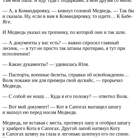
Там мой папа. Я иду туда с подарками, а мои друзья со мной.
— А, в Командировку, — кивнул головой Медведь. — Так бы
и сказала. Ну, если в вам в Командировку, то идите… К Бабе-
Яге.
И Медведь указал на тропинку, по которой они и так шли.
— А документы у вас есть? — важно спросил главный
лесник, — я тут не просто так штаны протираю, я тут при
исполнении!
— Какие дукаменты? — удивилась Юля.
— Паспорта, военные билеты, справки об освобождении…
Волк покажи им для примера свой аусвайс, — прорычал
Медведь.
— С собой не ношу… Куда я его положу? — ответил Волк.
— Вот мой документ! — Кот в Сапогах вытащил шпагу
и махнул ею перед носом Медведя.
Медведь, не вставая с места, протянул лапу и отобрал шпагу
у храброго Кота в Сапогах. Другой лапой натянул Коту
в Сапогах шляпу на глаза и легонько шлепнул его по спине.