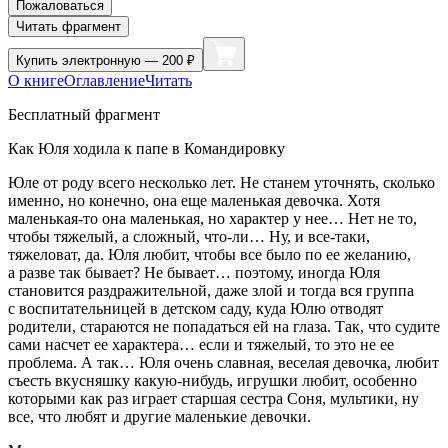
Пожаловаться
Читать фрагмент
Купить
электронную — 200 ₽
О книге
Оглавление
Читать
Бесплатный фрагмент
Как Юля ходила к папе в Командировку
Юле от роду всего несколько лет. Не станем уточнять, сколько
именно, но конечно, она еще маленькая девочка. Хотя
маленькая-то она маленькая, но характер у нее… Нет не то,
чтобы тяжелый, а сложный, что-ли… Ну, и все-таки,
тяжеловат, да. Юля любит, чтобы все было по ее желанию,
а разве так бывает? Не бывает… поэтому, иногда Юля
становится раздражительной, даже злой и тогда вся группа
с воспитательницей в детском саду, куда Юлю отводят
родители, стараются не попадаться ей на глаза. Так, что судите
сами насчет ее характера… если и тяжелый, то это не ее
проблема. А так… Юля очень славная, веселая девочка, любит
съесть вкусняшку какую-нибудь, игрушки любит, особенно
которыми как раз играет старшая сестра Соня, мультики, ну
все, что любят и другие маленькие девочки.