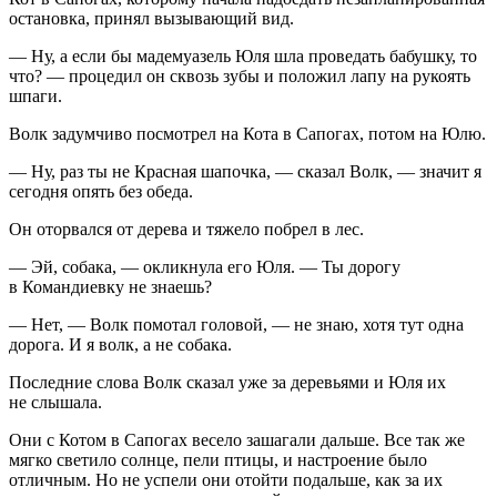
остановка, принял вызывающий вид.
— Ну, а если бы мадемуазель Юля шла проведать бабушку, то
что? — процедил он сквозь зубы и положил лапу на рукоять
шпаги.
Волк задумчиво посмотрел на Кота в Сапогах, потом на Юлю.
— Ну, раз ты не Красная шапочка, — сказал Волк, — значит я
сегодня опять без обеда.
Он оторвался от дерева и тяжело побрел в лес.
— Эй, собака, — окликнула его Юля. — Ты дорогу
в Командиевку не знаешь?
— Нет, — Волк помотал головой, — не знаю, хотя тут одна
дорога. И я волк, а не собака.
Последние слова Волк сказал уже за деревьями и Юля их
не слышала.
Они с Котом в Сапогах весело зашагали дальше. Все так же
мягко светило солнце, пели птицы, и настроение было
отличным. Но не успели они отойти подальше, как за их