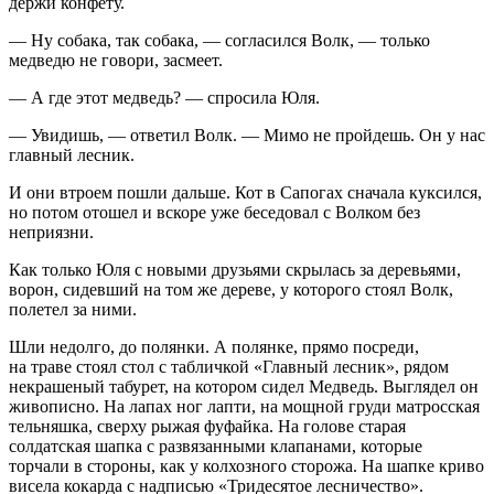
держи конфету.
— Ну собака, так собака, — согласился Волк, — только
медведю не говори, засмеет.
— А где этот медведь? — спросила Юля.
— Увидишь, — ответил Волк. — Мимо не пройдешь. Он у нас
главный лесник.
И они втроем пошли дальше. Кот в Сапогах сначала куксился,
но потом отошел и вскоре уже беседовал с Волком без
неприязни.
Как только Юля с новыми друзьями скрылась за деревьями,
ворон, сидевший на том же дереве, у которого стоял Волк,
полетел за ними.
Шли недолго, до полянки. А полянке, прямо посреди,
на траве стоял стол с табличкой «Главный лесник», рядом
некрашеный табурет, на котором сидел Медведь. Выглядел он
живописно. На лапах ног лапти, на мощной груди матросская
тельняшка, сверху рыжая фуфайка. На голове старая
солдатская шапка с развязанными клапанами, которые
торчали в стороны, как у колхозного сторожа. На шапке криво
висела
кока
рда с надписью «Тридесятое лесничество».