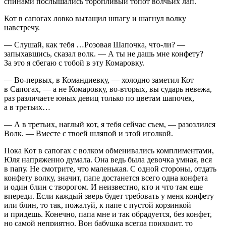
спинами послышались торопливый топот волчьих лап.
Кот в сапогах ловко вытащил шпагу и шагнул волку
навстречу.
— Слушай, как тебя …Розовая Шапочка, что-ли? —
запыхавшись, сказал волк. — А ты не дашь мне конфету?
За это я сбегаю с тобой в эту Комаровку.
— Во-первых, в Командиевку, — холодно заметил Кот
в Сапогах, — а не Комаровку, во-вторых, вы сударь невежа,
раз различаете юных девиц только по цветам шапочек,
а в третьих…
— А в третьих, наглый кот, я тебя сейчас съем, — разозлился
Волк. — Вместе с твоей шляпой и этой иголкой.
Пока Кот в сапогах с волком обменивались комплиментами,
Юля напряженно думала. Она ведь была девочка умная, вся
в папу. Не смотрите, что маленькая. С одной стороны, отдать
конфету волку, значит, папе достанется всего одна конфета
и один блин с творогом. И неизвестно, кто и что там еще
впереди. Если каждый зверь будет требовать у меня конфету
или блин, то так, пожалуй, к папе с пустой корзинкой
и придешь. Конечно, папа мне и так обрадуется, без конфет,
но самой неприятно. Вон бабушка всегда приходит, то