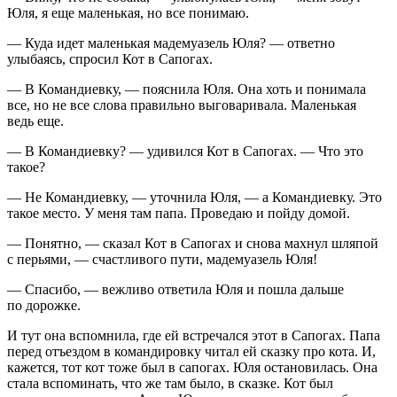
Юля, я еще маленькая, но все понимаю.
— Куда идет маленькая мадемуазель Юля? — ответно
улыбаясь, спросил Кот в Сапогах.
— В Командиевку, — пояснила Юля. Она хоть и понимала
все, но не все слова правильно выговаривала. Маленькая
ведь еще.
— В Командиевку? — удивился Кот в Сапогах. — Что это
такое?
— Не Командиевку, — уточнила Юля, — а Командиевку. Это
такое место. У меня там папа. Проведаю и пойду домой.
— Понятно, — сказал Кот в Сапогах и снова махнул шляпой
с перьями, — счастливого пути, мадемуазель Юля!
— Спасибо, — вежливо ответила Юля и пошла дальше
по дорожке.
И тут она вспомнила, где ей встречался этот в Сапогах. Папа
перед отъездом в командировку читал ей сказку про кота. И,
кажется, тот кот тоже был в сапогах. Юля остановилась. Она
стала вспоминать, что же там было, в сказке. Кот был