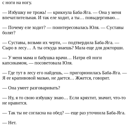
с ноги на ногу.
— Избушку не трожь! — крикнула Баба-Яга. — Она у меня
впечатлительная. И так еле ходит, а ты… повыдергиваю…
— Почему еле ходит? — поинтересовалась Юля. — Суставы
болят?
— Суставы, возьми их черти, — подтвердила Баба-Яга. —
Сыро в лесу… А ты откуда знаешь? Мала еще для докторши.
— У меня мама и бабушка врачи… Натри ей ноги
капсикамом, — посоветовала Юля.
— Где тут в лесу его найдешь, — пригорюнилась Баба-Яга. —
Я ее кра
пиво
вой мазью, не дается… Жжется, говорит.
— Она умеет разговаривать?
— Ну, я то свою избушку знаю… Если кряхтит, значит, что-то
не нравится.
— Так ты не согласна на обед? — еще раз уточнила Баба-Яга.
— Нет.