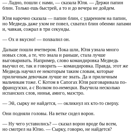
— Ладно, пошли с нами, — сказала Юля. — Держи папин
блин. Только ешь быстрей, а то и до вечера не дойдем.
Юля нарочно сказала — папин блин, с ударением на папин,
но Медведь даже ухом не повел, схватил блин обеими лапами
и, чавкая, сожрал в три секунды.
— Ох и вкусно! — похвалил он.
Дальше пошли вчетвером. Пока шли, Юля узнала много
новых слов, а те, что знала и раньше, стала лучше
выговаривать. Например, слово командировка Медведь
выучил ее, так и говорить — командировка. Правда, этот же
Медведь научил ее некоторым таким словам, которые
приличным девочкам лучше не знать. Да и приличным
мальчикам тоже. С Котом в Сапогах Юля разговаривала по-
французски, а с Волком по-немецки. Выучила несколько
испанских слов, нинья, амиго, маэстро.
— Эй, сырку не найдется, — окликнул их кто-то сверху.
Они подняли головы. На ветке сидел ворон.
— Ну чего уставились? — сказал ворон вроде бы всем,
но смотрел на Юлю. — Сырку, говорю, не найдется?