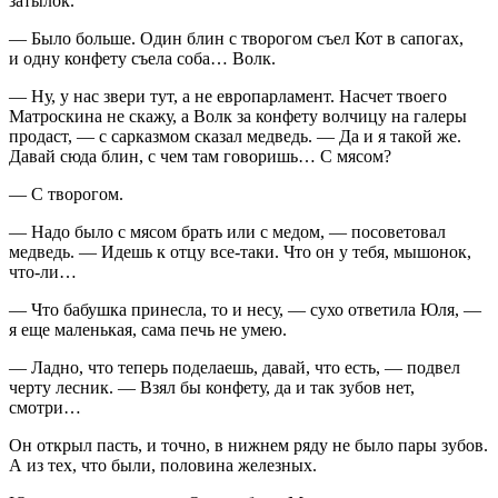
затылок.
— Было больше. Один блин с творогом съел Кот в сапогах,
и одну конфету съела соба… Волк.
— Ну, у нас звери тут, а не европарламент. Насчет твоего
Матроскина не скажу, а Волк за конфету волчицу на галеры
продаст, — с сарказмом сказал медведь. — Да и я такой же.
Давай сюда блин, с чем там говоришь… С мясом?
— С творогом.
— Надо было с мясом брать или с медом, — посоветовал
медведь. — Идешь к отцу все-таки. Что он у тебя, мышонок,
что-ли…
— Что бабушка принесла, то и несу, — сухо ответила Юля, —
я еще маленькая, сама печь не умею.
— Ладно, что теперь поделаешь, давай, что есть, — подвел
черту лесник. — Взял бы конфету, да и так зубов нет,
смотри…
Он открыл пасть, и точно, в нижнем ряду не было пары зубов.
А из тех, что были, половина железных.