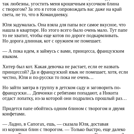
так любезны, угостить меня крошечным кусочком блина
с творогом? За это я готов сопровождать вас даже на край
света, не то, что в Командиевку.
Юля задумалась. Она взяла для папы все самое вкусное, что
нашла в квартире. Но этого всего было очень мало. Тут папе
то не хватит, чтобы еще котов по дороге подкармливать.
Но дорога длинная, кот с оружием не помешает.
— А пока идем, я займусь с вами, принцесса, французским
языком.
Хитер был кот. Какая девочка не растает, если ее назвать
принцессой? Да и французский язык не помешает, хотя, если
честно, Юля и по-русски то пока не очень…
Но зайти завтра в группу в детском саду и заговорить по-
французски… Девчонки с ребятами попадают, а Никита
отдаст лопатку, из-за которой они подрались прошлый раз…
Придется папе обойтись одним блином с творогом и двумя
конфетами.
— Ладно, в Сапогах, ешь, — сказала Юля, доставая
из корзинки блин с творогом. — Только быстро, еще далеко