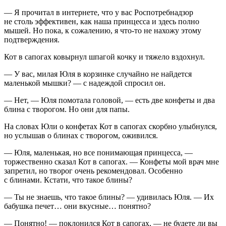
— Я прочитал в интернете, что у вас Роспотребнадзор
не столь эффективен, как наша принцесса и здесь полно
мышей. Но пока, к сожалению, я что-то не нахожу этому
подтверждения.
Кот в сапогах ковырнул шпагой кочку и тяжело вздохнул.
— У вас, милая Юля в корзинке случайно не найдется
маленькой мышки? — с надеждой спросил он.
— Нет, — Юля помотала головой, — есть две конфеты и два
блина с творогом. Но они для папы.
На словах Юли о конфетах Кот в сапогах скорбно улыбнулся,
но услышав о блинах с творогом, оживился.
— Юля, маленькая, но все понимающая принцесса, —
торжественно сказал Кот в сапогах. — Конфеты мой врач мне
запретил, но творог очень рекомендовал. Особенно
с блинами. Кстати, что такое блины?
— Ты не знаешь, что такое блины? — удивилась Юля. — Их
бабушка печет… они вкусные… понятно?
— Понятно! — поклонился Кот в сапогах, — не будете ли вы