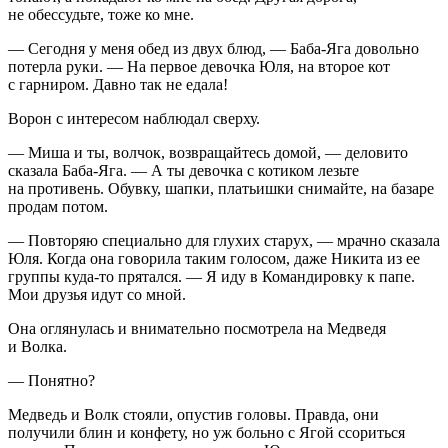
не обессудьте, тоже ко мне.
— Сегодня у меня обед из двух блюд, — Баба-Яга довольно
потерла руки. — На первое девочка Юля, на второе кот
с гарниром. Давно так не едала!
Ворон с интересом наблюдал сверху.
— Миша и ты, волчок, возвращайтесь домой, — деловито
сказала Баба-Яга. — А ты девочка с котиком лезьте
на противень. Обувку, шапки, платьишки снимайте, на базаре
продам потом.
— Повторяю специально для глухих старух, — мрачно сказала
Юля. Когда она говорила таким голосом, даже Никита из ее
группы куда-то прятался. — Я иду в Командировку к папе.
Мои друзья идут со мной.
Она оглянулась и внимательно посмотрела на Медведя
и Волка.
— Понятно?
Медведь и Волк стояли, опустив головы. Правда, они
получили блин и конфету, но уж больно с Ягой ссориться