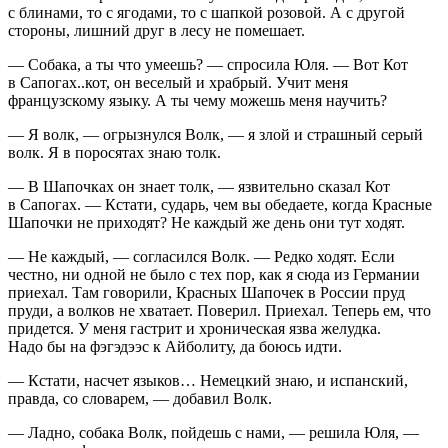
с блинами, то с ягодами, то с шапкой розовой. А с другой
стороны, лишний друг в лесу не помешает.
— Собака, а ты что умеешь? — спросила Юля. — Вот Кот
в Сапогах..кот, он веселый и храбрый. Учит меня
французскому языку. А ты чему можешь меня научить?
— Я волк, — огрызнулся Волк, — я злой и страшный серый
волк. Я в поросятах знаю толк.
— В Шапочках он знает толк, — язвительно сказал Кот
в Сапогах. — Кстати, сударь, чем вы обедаете, когда Красные
Шапочки не приходят? Не каждый же день они тут ходят.
— Не каждый, — согласился Волк. — Редко ходят. Если
честно, ни одной не было с тех пор, как я сюда из Германии
приехал. Там говорили, Красных Шапочек в
Росси
и пруд
пруди, а волков не хватает. Поверил. Приехал. Теперь ем, что
придется. У меня гастрит и хроническая язва желудка.
Надо бы на фэгэдээс к Айболиту, да боюсь идти.
— Кстати, насчет языков… Немецкий знаю, и испанский,
правда, со словарем, — добавил Волк.
— Ладно, собака Волк, пойдешь с нами, — решила Юля, —