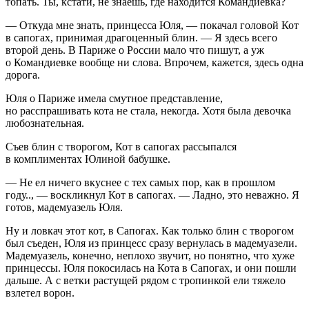
топать. Ты, кстати, не знаешь, где находится Командиевка?
— Откуда мне знать, принцесса Юля, — покачал головой Кот
в сапогах, принимая драгоценный блин. — Я здесь всего
второй день. В Париже о
Росси
и мало что пишут, а уж
о Командиевке вообще ни слова. Впрочем, кажется, здесь одна
дорога.
Юля о Париже имела смутное представление,
но расспрашивать кота не стала, некогда. Хотя была девочка
любознательная.
Съев блин с творогом, Кот в сапогах рассыпался
в комплиментах Юлиной бабушке.
— Не ел ничего вкуснее с тех самых пор, как в прошлом
году.., — воскликнул Кот в сапогах. — Ладно, это неважно. Я
готов, мадемуазель Юля.
Ну и ловкач этот кот, в Сапогах. Как только блин с творогом
был съеден, Юля из принцесс сразу вернулась в мадемуазели.
Мадемуазель, конечно, неплохо звучит, но понятно, что хуже
принцессы. Юля покосилась на Кота в Сапогах, и они пошли
дальше. А с ветки растущей рядом с тропинкой ели тяжело
взлетел ворон.