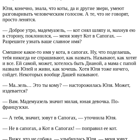
Юля, конечно, знала, что коты, да и другие звери, умеют
разговаривать человеческим голосом. А те, что не говорят,
просто ленятся.
— Доброе утро, мадемуазель, — кот снял шляпу и, махнув ею
в сторону, поклонился, — меня зовут Кот в Сапогах. —
Разрешите узнать ваше славное имя?
Смешное какое-то имя у кота, в сапогах. Ну, что поделаешь,
тебя никогда не спрашивают, как назвать. Называют, как хотят
и все. Ей самой, может, хотелось быть Дианой, а мама с папой
назвали Юлей и живи, как хочешь. Хотя Юля тоже ничего,
сойдет. Некоторых вообще Дашей называют.
— Ма..зель… Это ты кому? — насторожилась Юля. Может,
издевается?
— Вам. Мадемуазель значит милая, юная девочка. По-
французски.
— А тебя, значит, зовут в Сапогах, — уточнила Юля.
— Не в сапогах, а Кот в Сапогах! — поправил ее кот.
— Вижу, что не собака, — улыбнулась Юля, — меня зовут