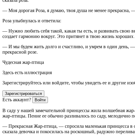
сказала роза.
— Моя дорогая Роза, я думаю, твоя душа не менее прекрасна, —
Роза улыбнулась и ответила:
— Нужно любить себя такой, какая ты есть, и развивать свою 
создает гармонию вокруг. Это притянет в твою жизнь хороших 
— И мы будем жить долго и счастливо, и умрем в один день, — с
прекрасной розе.
Чудесная жар-птица
Здесь есть иллюстрация
Зарегистрируйтесь или войдите, чтобы увидеть ее и другие из
Зарегистрироваться
Есть аккаунт?
Войти
В саду у нашей замечательной принцессы жила волшебная жар-п
жар-птицы. Пение ее обычно разливалось по саду, мелодично пе
— Прекрасная Жар-птица, — спросила маленькая принцесса в од
сказала девочка и покосилась на роскошный, радужно перелив