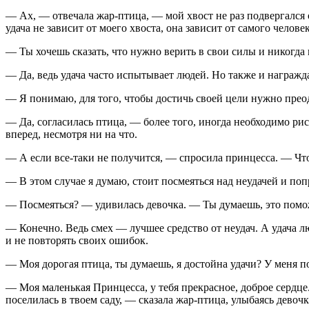
— Ах, — отвечала жар-птица, — мой хвост не раз подвергался о
удача не зависит от моего хвоста, она зависит от самого челов
— Ты хочешь сказать, что нужно верить в свои силы и никогда
— Да, ведь удача часто испытывает людей. Но также и награжда
— Я понимаю, для того, чтобы достичь своей цели нужно преод
— Да, согласилась птица, — более того, иногда необходимо риск
вперед, несмотря ни на что.
— А если все-таки не получится, — спросила принцесса. — Что
— В этом случае я думаю, стоит посмеяться над неудачей и поп
— Посмеяться? — удивилась девочка. — Ты думаешь, это помо
— Конечно. Ведь смех — лучшее средство от неудач. А удача л
и не повторять своих ошибок.
— Моя дорогая птица, ты думаешь, я достойна удачи? У меня 
— Моя маленькая Принцесса, у тебя прекрасное, доброе сердце.
поселилась в твоем саду, — сказала жар-птица, улыбаясь девочк