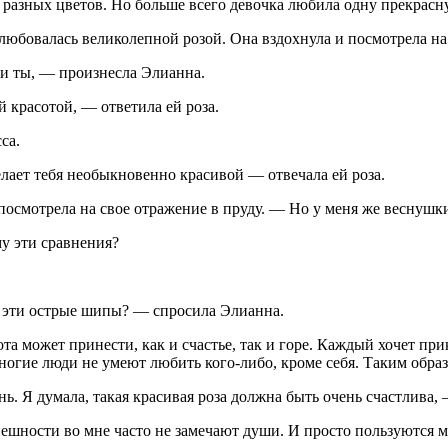
разных цветов. Но больше всего девочка любила одну прекрасную
а любовалась великолепной розой. Она вздохнула и посмотрела на
к и ты, — произнесла Элианна.
 красотой, — ответила ей роза.
са.
лает тебя необыкновенно красивой — отвечала ей роза.
посмотрела на свое отражение в пруду. — Но у меня же веснушки
у эти сравнения?
бе эти острые шипы? — спросила Элианна.
а может принести, как и счастье, так и горе. Каждый хочет прик
многие люди не умеют любить кого-либо, кроме себя. Таким образ
изнь. Я думала, такая красивая роза должна быть очень счастлива,
шности во мне часто не замечают души. И просто пользуются мо