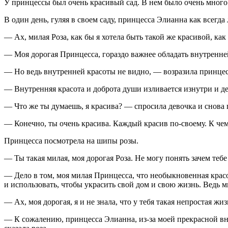
У принцессы был очень красивый сад. В нем было очень много 
В один день, гуляя в своем саду, принцесса Элианна как всегд
— Ах, милая Роза, как бы я хотела быть такой же красивой, ка
— Моя дорогая Принцесса, гораздо важнее обладать внутренней
— Но ведь внутренней красоты не видно, — возразила принцес
— Внутренняя красота и доброта души изливается изнутри и де
— Что же ты думаешь, я красива? — спросила девочка и снова 
— Конечно, ты очень красива. Каждый красив по-своему. К чем
Принцесса посмотрела на шипы розы.
— Ты такая милая, моя дорогая Роза. Не могу понять зачем те
— Дело в том, моя милая Принцесса, что необыкновенная красот
и использовать, чтобы украсить свой дом и свою жизнь. Ведь 
— Ах, моя дорогая, я и не знала, что у тебя такая непростая ж
— К сожалению, принцесса Элианна, из-за моей прекрасной вне