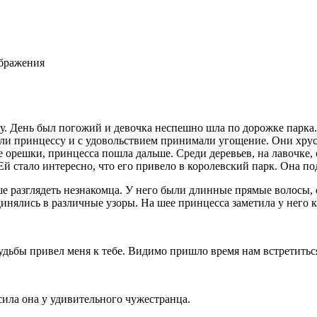
ображения
у. День был погожий и девочка неспешно шла по дорожке парка
ли принцессу и с удовольствием принимали угощение. Они хрус
се орешки, принцесса пошла дальше. Среди деревьев, на лавочке
Ей стало интересно, что его привело в королевский парк. Она по
ше разглядеть незнакомца. У него были длинные прямые волосы, 
инялись в различные узоры. На шее принцесса заметила у него к
удьбы привел меня к тебе. Видимо пришло время нам встретитьс
сила она у удивительного чужестранца.