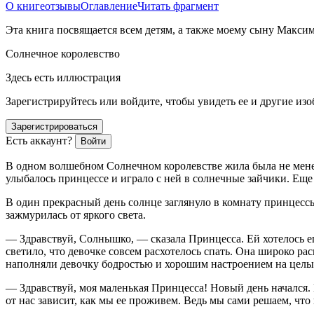
О книге
отзывы
Оглавление
Читать фрагмент
Эта книга посвящается всем детям, а также моему сыну Максим
Солнечное королевство
Здесь есть иллюстрация
Зарегистрируйтесь или войдите, чтобы увидеть ее и другие из
Зарегистрироваться
Есть аккаунт?
Войти
В одном волшебном Солнечном королевстве жила была не менее
улыбалось принцессе и играло с ней в солнечные зайчики. Еще
В один прекрасный день солнце заглянуло в комнату принцессы.
зажмурилась от яркого света.
— Здравствуй, Солнышко, — сказала Принцесса. Ей хотелось ещ
светило, что девочке совсем расхотелось спать. Она широко ра
наполняли девочку бодростью и хорошим настроением на целы
— Здравствуй, моя маленькая Принцесса! Новый день начался. 
от нас зависит, как мы ее проживем. Ведь мы сами решаем, что 