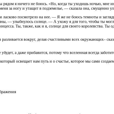
 ты рядом я ничего не боюсь. «Но, когда ты уходишь ночью, мне 
меня за ногу и утащит в подземелье, — сказала она, смущенно у
 ласково посмотрело на нее. — Я же не боюсь темноты и загляды
ашны, — улыбнулось солнце. — А ухожу я для того, чтобы ты мог
нцесса. Ты, также, как и я, солнце для своего королевства. Ты
он разливается вокруг, делая счастливыми всех окружающих– ска
е убудет, а даже прибавится, потому что вселенная всегда заботит
, который освещает нам путь и о счастье, которое мы сами созда
ображения