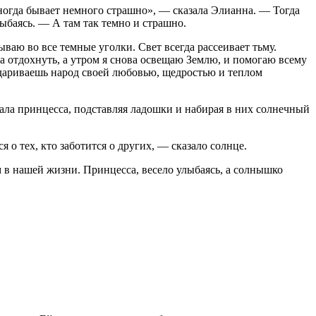
иногда бывает немного страшно», — сказала Элианна. — Тогда
лыбаясь. — А там так темно и страшно.
ваю во все темные уголки. Свет всегда рассеивает тьму.
ла отдохнуть, а утром я снова освещаю Землю, и помогаю всему
 одариваешь народ своей любовью, щедростью и теплом
зала принцесса, подставляя ладошки и набирая в них солнечный
ся о тех, кто заботится о других, — сказало солнце.
ем в нашей жизни. Принцесса, весело улыбаясь, а солнышко