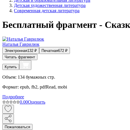
Детская и образовательная литература
Детская художественная литература
Современная детская литература
Бесплатный фрагмент - Сказ
Наталья Гаврилюк
Электронная
132
₽
Печатная
672
₽
Читать фрагмент
Купить
Объем:
134
бумажных стр.
Формат:
epub, fb2, pdfRead, mobi
Подробнее
0.0
0
Оценить
Пожаловаться