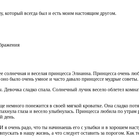
у, который всегда был и есть моим настоящим другом.
ображения
 солнечная и веселая принцесса Элианна. Принцесса очень люб
 оно было очень умное и часто давало принцессе мудрые советы.
 Девочка сладко спала. Солнечный лучик весело облетел комнату
е немного понежится в своей мягкой кроватке. Она сладко потя
спахнула глаза и весело улыбнулась. Принцесса любила по утрам 
й день.
И я очень радо, что ты начинаешь его с улыбки и в хорошем на
впускать в нашу жизнь, а что следует оставить за порогом. Как т