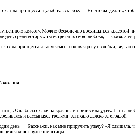
 сказала принцесса и улыбнулась розе. — Но что же делать, что
внутреннюю красоту. Можно бесконечно восхищаться красотой, но
людей, среди которых ты встретишь свою любовь, — сказала ей р
казала принцесса и засмеялась, поливая розу из лейки, ведь она
ображения
тица. Она была сказочна красива и приносила удачу. Птица люб
реливаясь и рассыпаясь трелями, затихало далеко за оградой.
ин день. — Расскажи, как мне приручить удачу? «Я слышала, чт
ающийся хвост чудесной птицы.