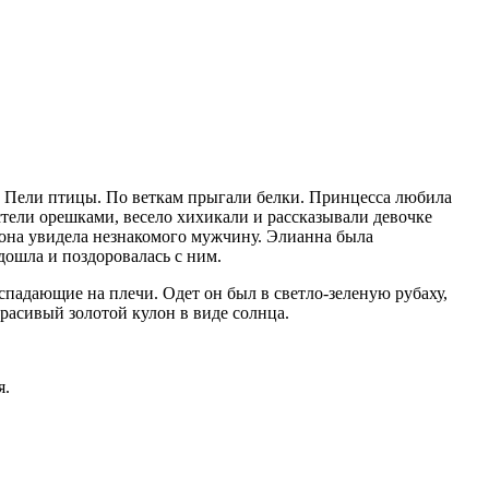
. Пели птицы. По веткам прыгали белки. Принцесса любила
тели орешками, весело хихикали и рассказывали девочке
, она увидела незнакомого мужчину. Элианна была
дошла и поздоровалась с ним.
спадающие на плечи. Одет он был в светло-зеленую рубаху,
расивый золотой кулон в виде солнца.
я.