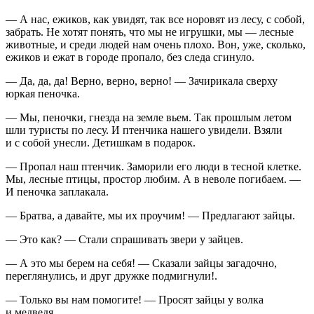
— А нас, ежиков, как увидят, так все норовят из лесу, с собой,
забрать. Не хотят понять, что мы не игрушки, мы — лесные
животные, и среди людей нам очень плохо. Вон, уже, сколько,
ежиков и ежат в городе пропало, без следа сгинуло.
— Да, да, да! Верно, верно, верно! — Зачирикала сверху
юркая пеночка.
— Мы, пеночки, гнезда на земле вьем. Так прошлым летом
шли туристы по лесу. И птенчика нашего увидели. Взяли
и с собой унесли. Детишкам в подарок.
— Пропал наш птенчик. Заморили его люди в тесной клетке.
Мы, лесные птицы, простор любим. А в неволе погибаем. —
И пеночка заплакала.
— Братва, а давайте, мы их проучим! — Предлагают зайцы.
— Это как? — Стали спрашивать звери у зайцев.
— А это мы берем на себя! — Сказали зайцы загадочно,
переглянулись, и друг дружке подмигнули!.
— Только вы нам помогите! — Просят зайцы у волка
и медведя.