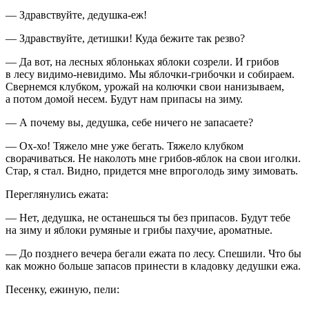
— Здравствуйте, дедушка-еж!
— Здравствуйте, детишки! Куда бежите так резво?
— Да вот, на лесных яблоньках яблоки созрели. И грибов
в лесу видимо-невидимо. Мы яблочки-грибочки и собираем.
Свернемся клубком, урожай на колючки свои нанизываем,
а потом домой несем. Будут нам припасы на зиму.
— А почему вы, дедушка, себе ничего не запасаете?
— Ох-хо! Тяжело мне уже бегать. Тяжело клубком
сворачиваться. Не наколоть мне грибов-яблок на свои иголки.
Стар, я стал. Видно, придется мне впроголодь зиму зимовать.
Переглянулись ежата:
— Нет, дедушка, не останешься ты без припасов. Будут тебе
на зиму и яблоки румяные и грибы пахучие, ароматные.
— До позднего вечера бегали ежата по лесу. Спешили. Что бы
как можно больше запасов принести в кладовку дедушки ежа.
Песенку, ежиную, пели: