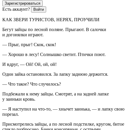
Зарегистрироваться
Есть аккаунт?
Войти
КАК ЗВЕРИ ТУРИСТОВ, НЕРЯХ, ПРОУЧИЛИ
Бегут зайцы по лесной поляне. Прыгают. В салочки
и догонялки играют.
— Прыг, прыг! Скок, скок!
— Хорошо в лесу! Солнышко светит. Птички поют.
И вдруг, — Ой! Ой, ой, ой!
Один зайка остановился. За лапку заднюю держится.
— Что такое? Что случилось?
Подбежали к нему зайцы. Смотрят, а на задней лапке
у заиньки кровь.
— Я наступил на что-то, — хнычет заинька, — и лапку свою
порезал.
Присмотрелись зайцы, а по лесной подстилке, кругом, битое
стекло разбросано. Банки консервные, с острыми,