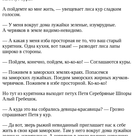
А пойдемте ко мне жить, — увещевает лиса кур сладким
голосом.
— У меня вокруг дома лужайки зеленые, изумрудные.
А червяков в земле видимо-невидимо.
— А какая у меня изба просторная не то, что ваш старый
курятник. Одна кухня, вот такая! — разводит лиса лапы
широко в стороны.
— Пойдем, конечно, пойдем, ко-ко-ко! — Соглашаются куры.
— Поживем в заморских землях-краях. Попасемся
на заморских лужайках. Поедим заморских жирных жучков-
червячков. Поживем в избе просторной. Ко-ко-ко!
Но тут из курятника выходит петух Петя Серебряные Шпоры
Алый Гребешок.
— А куда это вы собрались девицы-красавицы? — Грозно
спрашивает Петя у кур.
— Да вот, зверь рыжий невиданный приглашает нас к себе
жить в свои края заморские. Там у него вокруг дома лужайки
зеленые, изумрудные. А червяков в земле видимо-невидимо.