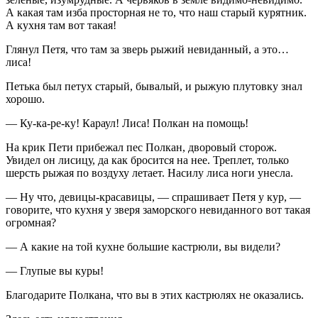
А какая там изба просторная не то, что наш старый курятник.
А кухня там вот такая!
Глянул Петя, что там за зверь рыжий невиданный, а это…
лиса!
Петька был петух старый, бывалый, и рыжую плутовку знал
хорошо.
— Ку-ка-ре-ку! Караул! Лиса! Полкан на помощь!
На крик Пети прибежал пес Полкан, дворовый сторож.
Увидел он лисицу, да как бросится на нее. Треплет, только
шерсть рыжая по воздуху летает.
Насил
у лиса ноги унесла.
— Ну что, девицы-красавицы, — спрашивает Петя у кур, —
говорите, что кухня у зверя заморского невиданного вот такая
огромная?
— А какие на той кухне большие кастрюли, вы видели?
— Глупые вы куры!
Благодарите Полкана, что вы в этих кастрюлях не оказались.