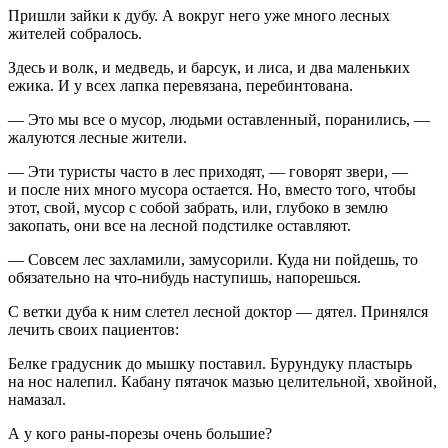
Пришли зайки к дубу. А вокруг него уже много лесных
жителей собралось.
Здесь и волк, и медведь, и барсук, и лиса, и два маленьких
ежика. И у всех лапка перевязана, перебинтована.
— Это мы все о мусор, людьми оставленный, поранились, —
жалуются лесные жители.
— Эти туристы часто в лес приходят, — говорят звери, —
и после них много мусора остается. Но, вместо того, чтобы
этот, свой, мусор с собой забрать, или, глубоко в землю
закопать, они все на лесной подстилке оставляют.
— Совсем лес захламили, замусорили. Куда ни пойдешь, то
обязательно на что-нибудь наступишь, напорешься.
С ветки дуба к ним слетел лесной доктор — дятел. Принялся
лечить своих пациентов:
Белке градусник до мышку поставил. Бурундуку пластырь
на нос налепил. Кабану пятачок мазью целительной, хвойной,
намазал.
А у кого раны-порезы очень большие?