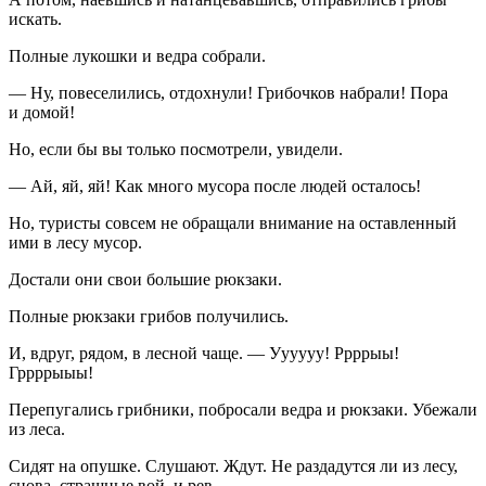
искать.
Полные лукошки и ведра собрали.
— Ну, повеселились, отдохнули! Грибочков набрали! Пора
и домой!
Но, если бы вы только посмотрели, увидели.
— Ай, яй, яй! Как много мусора после людей осталось!
Но, туристы совсем не обращали внимание на оставленный
ими в лесу мусор.
Достали они свои большие рюкзаки.
Полные рюкзаки грибов получились.
И, вдруг, рядом, в лесной чаще. — Уууууу! Ррррыы!
Гррррыыы!
Перепугались грибники, побросали ведра и рюкзаки. Убежали
из леса.
Сидят на опушке. Слушают. Ждут. Не раздадутся ли из лесу,
снова, страшные вой, и рев.