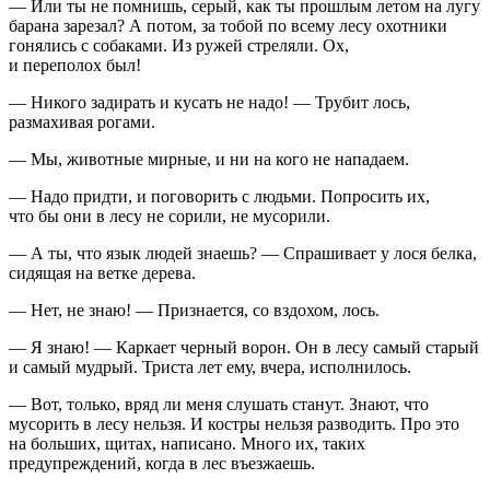
— Или ты не помнишь, серый, как ты прошлым летом на лугу
барана зарезал? А потом, за тобой по всему лесу охотники
гонялись с собаками. Из ружей стреляли. Ох,
и переполох был!
— Никого задирать и кусать не надо! — Трубит лось,
размахивая рогами.
— Мы, животные мирные, и ни на кого не нападаем.
— Надо придти, и поговорить с людьми. Попросить их,
что бы они в лесу не сорили, не мусорили.
— А ты, что язык людей знаешь? — Спрашивает у лося белка,
сидящая на ветке дерева.
— Нет, не знаю! — Признается, со вздохом, лось.
— Я знаю! — Каркает черный ворон. Он в лесу самый старый
и самый мудрый. Триста лет ему, вчера, исполнилось.
— Вот, только, вряд ли меня слушать станут. Знают, что
мусорить в лесу нельзя. И костры нельзя разводить. Про это
на больших, щитах, написано. Много их, таких
предупреждений, когда в лес въезжаешь.