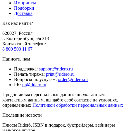
Импринты
Подборки
Доставка
Как нас найти?
620027
,
Россия
,
г. Екатеринбург, а/я 313
Контактный телефон
:
8 800 500 11 67
Написать нам
Поддержка
:
support@ridero.ru
Печать тиража
:
print@ridero.ru
Вопросы по услугам
:
order@ridero.ru
PR
:
pr@ridero.ru
Предоставляя персональные данные по указанным
контактным данным, вы даёте своё согласие на условиях,
определенных
Политикой обработки персональных данных
Последние новости
Плюсы Rideró, ISBN в подарок, буктрейлеры, вебинары
и многое другое