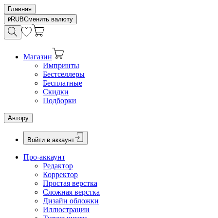
Главная
RUB
Сменить валюту
Магазин
Импринты
Бестселлеры
Бесплатные
Скидки
Подборки
Автору
Войти в аккаунт
Про-аккаунт
Редактор
Корректор
Простая верстка
Сложная верстка
Дизайн обложки
Иллюстрации