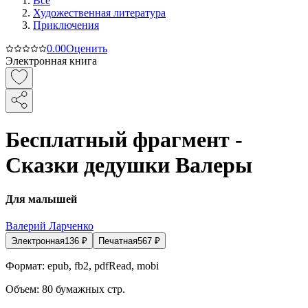
Все
Художественная литература
Приключения
0.0
0
Оценить
Электронная книга
Бесплатный фрагмент -
Сказки дедушки Валеры
Для малышей
Валерий Ларченко
Электронная
136
₽
Печатная
567
₽
Формат:
epub, fb2, pdfRead, mobi
Объем:
80
бумажных стр.