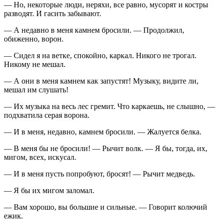
— Но, некоторые люди, неряхи, все равно, мусорят и костры
разводят. И гасить забывают.
— А недавно в меня камнем бросили. — Продолжил,
обиженно, ворон.
— Сидел я на ветке, спокойно, каркал. Никого не трогал.
Никому не мешал.
— А они в меня камнем как запустят! Музыку, видите ли,
мешал им слушать!
— Их музыка на весь лес гремит. Что каркаешь, не слышно, —
подхватила серая ворона.
— И в меня, недавно, камнем бросили. — Жалуется белка.
— В меня бы не бросили! — Рычит волк. — Я бы, тогда, их,
мигом, всех, искусал.
— И в меня пусть попробуют, бросят! — Рычит медведь.
— Я бы их мигом заломал.
— Вам хорошо, вы большие и сильные. — Говорит колючий
ежик.