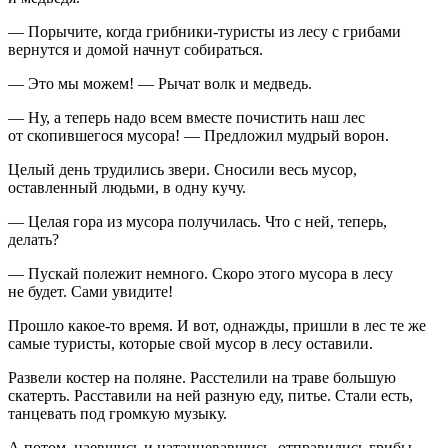
— Порычите, когда грибники-туристы из лесу с грибами
вернутся и домой начнут собираться.
— Это мы можем! — Рычат волк и медведь.
— Ну, а теперь надо всем вместе почистить наш лес
от скопившегося мусора! — Предложил мудрый ворон.
Целый день трудились звери. Сносили весь мусор,
оставленный людьми, в одну кучу.
— Целая гора из мусора получилась. Что с ней, теперь,
делать?
— Пускай полежит немного. Скоро этого мусора в лесу
не будет. Сами увидите!
Прошло какое-то время. И вот, однажды, пришли в лес те же
самые туристы, которые свой мусор в лесу оставили.
Развели костер на поляне. Расстелили на траве большую
скатерть. Расставили на ней разную еду, питье. Стали есть,
танцевать под громкую музыку.
А потом, наевшись и натанцевавшись, отправились грибы