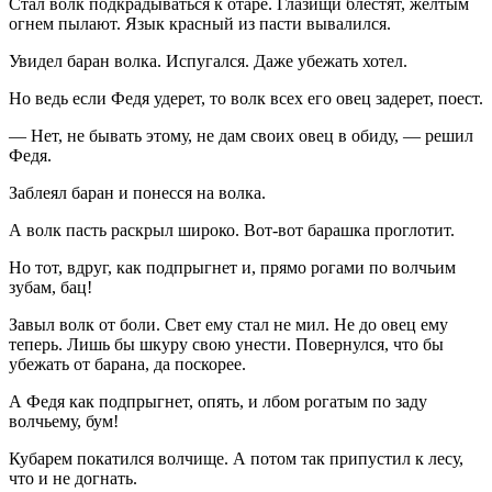
Стал волк подкрадываться к отаре. Глазищи блестят, желтым
огнем пылают. Язык красный из пасти вывалился.
Увидел баран волка. Испугался. Даже убежать хотел.
Но ведь если Федя удерет, то волк всех его овец задерет, поест.
— Нет, не бывать этому, не дам своих овец в обиду, — решил
Федя.
Заблеял баран и понесся на волка.
А волк пасть раскрыл широко. Вот-вот барашка проглотит.
Но тот, вдруг, как подпрыгнет и, прямо рогами по волчьим
зубам, бац!
Завыл волк от боли. Свет ему стал не мил. Не до овец ему
теперь. Лишь бы шкуру свою унести. Повернулся, что бы
убежать от барана, да поскорее.
А Федя как подпрыгнет, опять, и лбом рогатым по заду
волчьему, бум!
Кубарем покатился волчище. А потом так припустил к лесу,
что и не догнать.