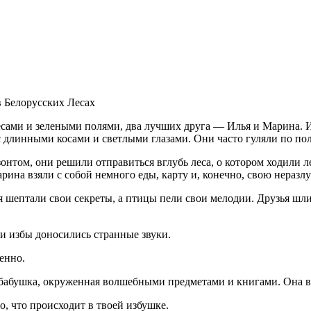
 Белорусских Лесах
сами и зелеными полями, два лучших друга — Илья и Марина. 
 длинными косами и светлыми глазами. Они часто гуляли по пол
онтом, они решили отправиться вглубь леса, о котором ходили л
рина взяли с собой немного еды, карту и, конечно, свою неразл
я шептали свои секреты, а птицы пели свои мелодии. Друзья шли
 избы доносились странные звуки.
енно.
 бабушка, окруженная волшебными предметами и книгами. Она вы
, что происходит в твоей избушке.