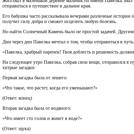
Жил-был в маленькой деревне мальчик по имени Павелка. Был 
отправиться в путешествие в дальние края.
Его бабушка часто рассказывала вечерами различные истории о
получит силу добра и сможет исцелить любую болезнь.
Но найти Солнечный Камень было не простой задачей. Другими
Дни через дни Павелка мечтал о том, чтобы отправиться в путь.
«Павелка, храбрый паренек! Твоя доблесть и решимость должн
На следующее утро Павелка, собрав свои вещи, отправился в пу
хитрые загадки:
Первая загадка была от лешего:
«Что такое, что растет, когда его уменьшают?»
(Ответ: конец)
Вторая загадка была от водяного:
«Что имеет сто голов и живет в воде?»
(Ответ: щука)