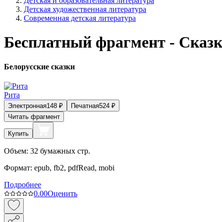
Детская и образовательная литература
Детская художественная литература
Современная детская литература
Бесплатный фрагмент - Сказ
Белорусские сказки
Рита
Электронная
148
₽
Печатная
524
₽
Читать фрагмент
Купить
Объем:
32
бумажных стр.
Формат:
epub, fb2, pdfRead, mobi
Подробнее
0.0
0
Оценить