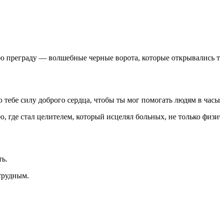
ю преграду — волшебные черные ворота, которые открывались толь
ую тебе силу доброго сердца, чтобы ты мог помогать людям в час
 где стал целителем, который исцелял больных, не только физич
ть.
 трудным.