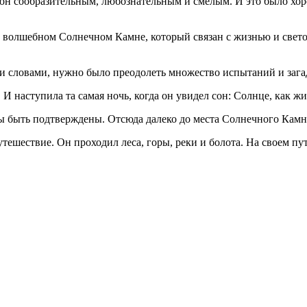
он сообразительным, любознательным и смелым. И это было хоро
 волшебном Солнечном Камне, который связан с жизнью и светом 
 словами, нужно было преодолеть множество испытаний и загадо
 И наступила та самая ночь, когда он увидел сон: Солнце, как жи
ы быть подтверждены. Отсюда далеко до места Солнечного Камня
тешествие. Он проходил леса, горы, реки и болота. На своем пу