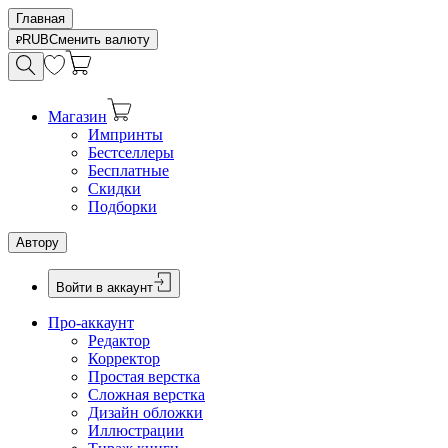
Главная
RUB
Сменить валюту
Магазин
Импринты
Бестселлеры
Бесплатные
Скидки
Подборки
Автору
Войти в аккаунт
Про-аккаунт
Редактор
Корректор
Простая верстка
Сложная верстка
Дизайн обложки
Иллюстрации