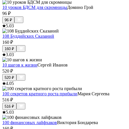
10 уроков БДСМ для скромницы
Домино Грэй
96
₽
96
₽
5.0
3
108 Буддийских Сказаний
160
₽
160
₽
3.0
3
10 шагов к жизни
Сергей Иванов
520
₽
520
₽
4.0
5
100 секретов кратного роста прибыли
Мария Сергеева
516
₽
516
₽
5.0
3
100 финансовых лайфхаков
Виктория Бондарева
160
₽