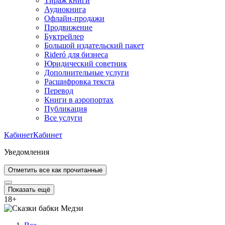
Тираж книги
Аудиокнига
Офлайн-продажи
Продвижение
Буктрейлер
Большой издательский пакет
Rideró для бизнеса
Юридический советник
Дополнительные услуги
Расшифровка текста
Перевод
Книги в аэропортах
Публикация
Все услуги
Кабинет
Кабинет
Уведомления
Отметить все как прочитанные
Показать ещё
18
+