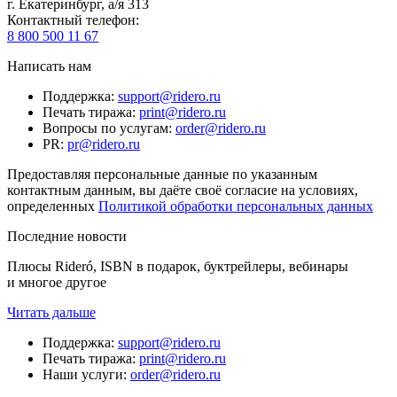
г. Екатеринбург, а/я 313
Контактный телефон
:
8 800 500 11 67
Написать нам
Поддержка
:
support@ridero.ru
Печать тиража
:
print@ridero.ru
Вопросы по услугам
:
order@ridero.ru
PR
:
pr@ridero.ru
Предоставляя персональные данные по указанным
контактным данным, вы даёте своё согласие на условиях,
определенных
Политикой обработки персональных данных
Последние новости
Плюсы Rideró, ISBN в подарок, буктрейлеры, вебинары
и многое другое
Читать дальше
Поддержка
:
support@ridero.ru
Печать тиража
:
print@ridero.ru
Наши услуги
:
order@ridero.ru