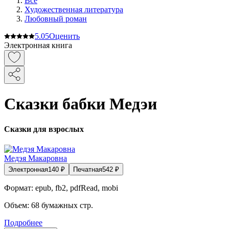
Все
Художественная литература
Любовный роман
5.0
5
Оценить
Электронная книга
Сказки бабки Медэи
Сказки для взрослых
Медэя Макаровна
Электронная
140
₽
Печатная
542
₽
Формат:
epub, fb2, pdfRead, mobi
Объем:
68
бумажных стр.
Подробнее