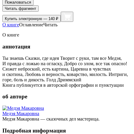
Пожаловаться
Читать фрагмент
Купить
электронную — 140 ₽
О книге
Оглавление
Читать
О книге
аннотация
Ты знаешь Сказки, где идея Творит с руки, там все Медэя,
И правда с ложью на огласку, Добро со злом, все так опасно!
Сюжет неброский, есть картина, Царевна в чувствах
и скотина, Любовь и верность, коварство, милость. Интриги,
горе, боль и дикость. Голд Дриммский
Книга публикуется в авторской орфографии и пунктуации
об авторе
Медэя Макаровна
Медэя Макаровна — сказочных дел мастерица.
Подробная информация