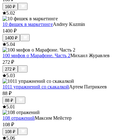
160
₽
5.0
2
10 фишек в маркетинге
Andrey Kuzmin
1400
₽
1400
₽
5.0
4
100 мифов о Марафоне. Часть 2
Михаил Журавлев
272
₽
272
₽
5.0
3
1011 упражнений со скакалкой
Артем Патрикеев
88
₽
88
₽
5.0
1
108 отражений
Максим Мейстер
108
₽
108
₽
5.0
6