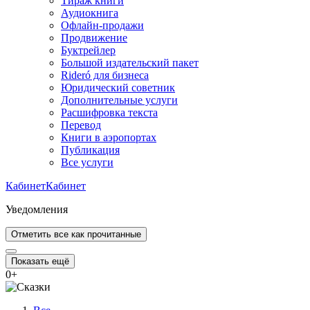
Тираж книги
Аудиокнига
Офлайн-продажи
Продвижение
Буктрейлер
Большой издательский пакет
Rideró для бизнеса
Юридический советник
Дополнительные услуги
Расшифровка текста
Перевод
Книги в аэропортах
Публикация
Все услуги
Кабинет
Кабинет
Уведомления
Отметить все как прочитанные
Показать ещё
0
+