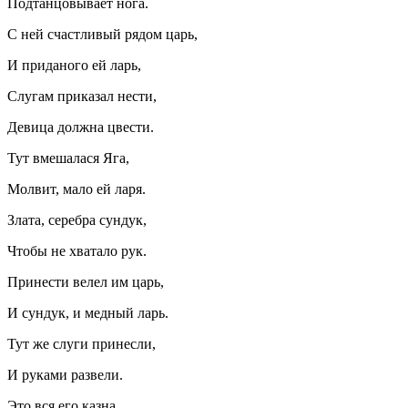
Подтанцовывает нога.
С ней счастливый рядом царь,
И приданого ей ларь,
Слугам приказал нести,
Девица должна цвести.
Тут вмешалася Яга,
Молвит, мало ей ларя.
Злата, серебра сундук,
Чтобы не хватало рук.
Принести велел им царь,
И сундук, и медный ларь.
Тут же слуги принесли,
И руками развели.
Это вся его казна,