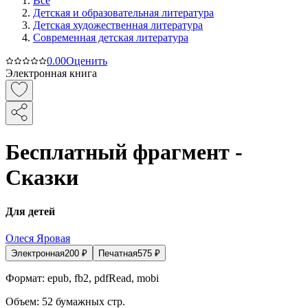
Все
Детская и образовательная литература
Детская художественная литература
Современная детская литература
0.0
0
Оценить
Электронная книга
Бесплатный фрагмент -
Сказки
Для детей
Олеся Яровая
Электронная
200
₽
Печатная
575
₽
Формат:
epub, fb2, pdfRead, mobi
Объем:
52
бумажных стр.