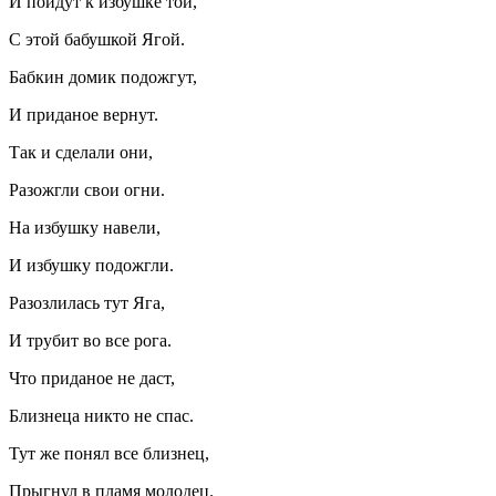
И пойдут к избушке той,
С этой бабушкой Ягой.
Бабкин домик подожгут,
И приданое вернут.
Так и сделали они,
Разожгли свои огни.
На избушку навели,
И избушку подожгли.
Разозлилась тут Яга,
И трубит во все рога.
Что приданое не даст,
Близнеца никто не спас.
Тут же понял все близнец,
Прыгнул в пламя молодец.