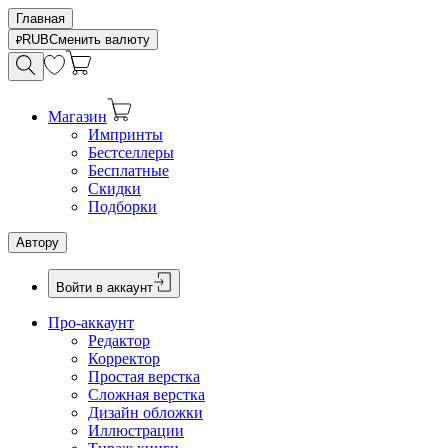
Главная
RUB
Сменить валюту
Магазин
Импринты
Бестселлеры
Бесплатные
Скидки
Подборки
Автору
Войти в аккаунт
Про-аккаунт
Редактор
Корректор
Простая верстка
Сложная верстка
Дизайн обложки
Иллюстрации