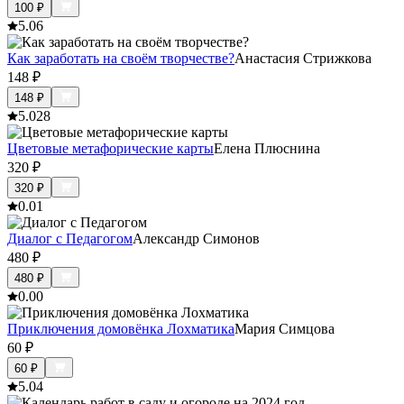
100
₽
5.0
6
Как заработать на своём творчестве?
Анастасия Стрижкова
148
₽
148
₽
5.0
28
Цветовые метафорические карты
Елена Плюснина
320
₽
320
₽
0.0
1
Диалог с Педагогом
Александр Симонов
480
₽
480
₽
0.0
0
Приключения домовёнка Лохматика
Мария Симцова
60
₽
60
₽
5.0
4