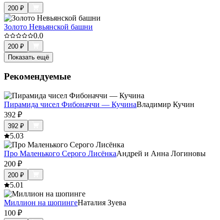
200
₽
Золото Невьянской башни
0.0
200
₽
Показать ещё
Рекомендуемые
Пирамида чисел Фибоначчи — Кучина
Владимир Кучин
392
₽
392
₽
5.0
3
Про Маленького Серого Лисёнка
Андрей и Анна Логиновы
200
₽
200
₽
5.0
1
Миллион на шопинге
Наталия Зуева
100
₽