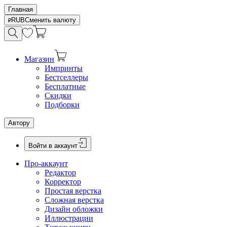
Главная
RUB
Сменить валюту
Магазин
Импринты
Бестселлеры
Бесплатные
Скидки
Подборки
Автору
Войти в аккаунт
Про-аккаунт
Редактор
Корректор
Простая верстка
Сложная верстка
Дизайн обложки
Иллюстрации