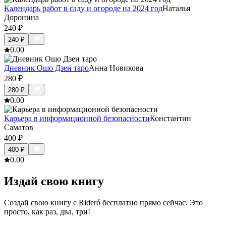
Календарь работ в саду и огороде на 2024 год
Наталья
Доронина
240
₽
240
₽
0.0
0
Дневник Ошо Дзен таро
Анна Новикова
280
₽
280
₽
0.0
0
Карьера в информационной безопасности
Константин
Саматов
400
₽
400
₽
0.0
0
Издай свою книгу
Создай свою книгу с Rideró бесплатно прямо сейчас. Это
просто, как раз, два, три!