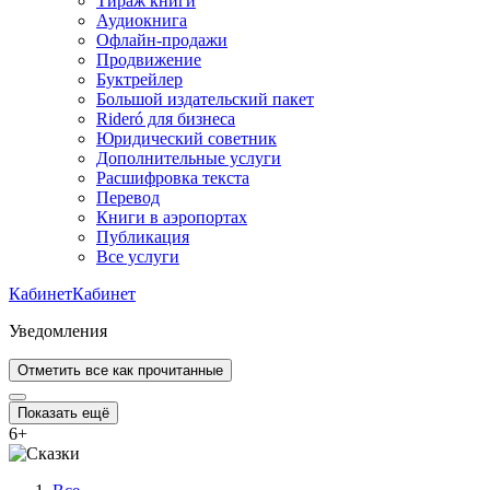
Тираж книги
Аудиокнига
Офлайн-продажи
Продвижение
Буктрейлер
Большой издательский пакет
Rideró для бизнеса
Юридический советник
Дополнительные услуги
Расшифровка текста
Перевод
Книги в аэропортах
Публикация
Все услуги
Кабинет
Кабинет
Уведомления
Отметить все как прочитанные
Показать ещё
6
+