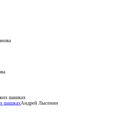
анова
ова
их шашках
Андрей Лысенин