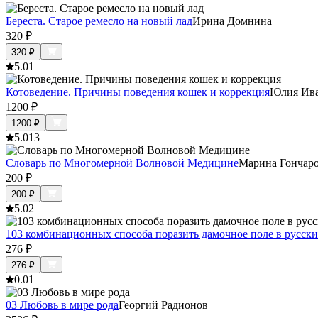
Береста. Старое ремесло на новый лад
Ирина Домнина
320
₽
320
₽
5.0
1
Котоведение. Причины поведения кошек и коррекция
Юлия Ив
1200
₽
1200
₽
5.0
13
Словарь по Многомерной Волновой Медицине
Марина Гончар
200
₽
200
₽
5.0
2
103 комбинационных способа поразить дамочное поле в русск
276
₽
276
₽
0.0
1
03 Любовь в мире рода
Георгий Радионов