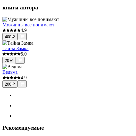
книги автора
Мужчины все понимают
4.9
400
₽
Тайна Замка
5.0
20
₽
Ведьма
4.9
200
₽
Рекомендуемые