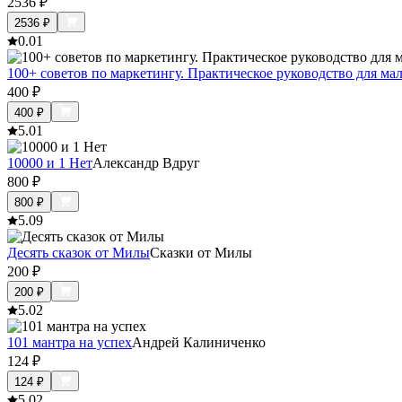
2536
₽
2536
₽
0.0
1
100+ советов по маркетингу. Практическое руководство для ма
400
₽
400
₽
5.0
1
10000 и 1 Нет
Александр Вдруг
800
₽
800
₽
5.0
9
Десять сказок от Милы
Сказки от Милы
200
₽
200
₽
5.0
2
101 мантра на успех
Андрей Калиниченко
124
₽
124
₽
5.0
2