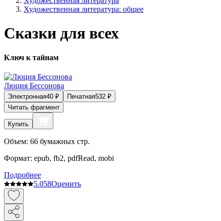
Художественная литература
Художественная литература: общее
Сказки для всех
Ключ к тайнам
Люция Бессонова
Электронная
40
₽
Печатная
532
₽
Читать фрагмент
Купить
Объем:
66
бумажных стр.
Формат:
epub, fb2, pdfRead, mobi
Подробнее
5.0
58
Оценить