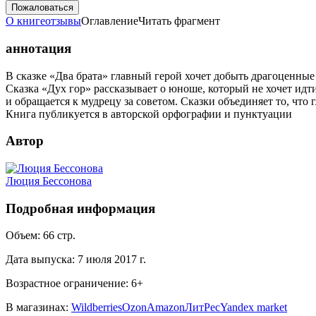
Пожаловаться
О книге
отзывы
Оглавление
Читать фрагмент
аннотация
В сказке «Два брата» главный герой хочет добыть драгоценные 
Сказка «Дух гор» рассказывает о юноше, который не хочет идти
и обращается к мудрецу за советом. Сказки объединяет то, что
Книга публикуется в авторской орфографии и пунктуации
Автор
Люция Бессонова
Подробная информация
Объем:
66
стр.
Дата выпуска:
7 июля 2017 г.
Возрастное ограничение:
6
+
В магазинах:
Wildberries
Ozon
Amazon
ЛитРес
Yandex market