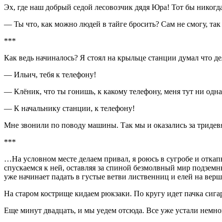
Эх, где наш добрый седой лесовозчик дядя Юра! Тот бы никогда
— Ты что, как можно людей в тайге бросить? Сам не смогу, так
***
Как ведь начиналось? Я стоял на крыльце станции думал что д
— Ильич, тебя к телефону!
— Клёник, что ты гонишь, к какому телефону, меня тут ни одна 
— К начальнику станции, к телефону!
Мне звонили по поводу машины. Так мы и оказались за тридевят
***
…На условном месте делаем привал, я роюсь в сугробе и отка
спускаемся к ней, оставляя за спиной безмолвный мир подземны
уже начинает падать в густые ветви лиственниц и елей на вер
На старом кострище кидаем рюкзаки. По кругу идет пачка сигар
Еще минут двадцать, и мы уедем отсюда. Все уже устали немног