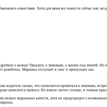
менялись новостями. Хотя для меня все новости сейчас как зага
подробнее о кольце Уркальту, о зимовьях, о жизни под землей. Н
т разойтись. Маринка отступает в снег и пропускает нас.
Наш водитель сказал, что попытается пробиться к зимовью, встр
уше шевелится тревога. Но вовсю светит солнце, и темные крыл
ком низких моральных качеств, хотя он предупредил о возможных
обратно.