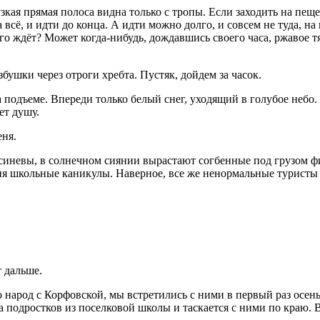
узкая прямая полоса видна только с тропы. Если заходить на пе
а всё, и идти до конца. А идти можно долго, и совсем не туда, н
ого ждёт? Может когда-нибудь, дождавшись своего часа, ржавое т
збушки через отроги хребта. Пустяк, дойдем за часок.
подъеме. Впереди только белый снег, уходящий в голубое небо. О
ет душу.
ня.
 синевы, в солнечном сиянии вырастают согбенные под грузом ф
 дня школьные каникулы. Наверное, все же ненормальные турист
 дальше.
 народ с Корфовской, мы встретились с ними в первый раз осен
 подростков из поселковой школы и таскается с ними по краю. В 