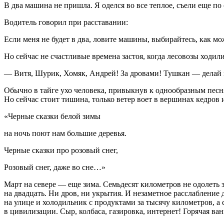
В два машина не пришла. Я оделся во все теплое, съели еще по 
Водитель говорил при расставании:
Если меня не будет в два, ловите машины, выбирайтесь, как мо
Но сейчас не счастливые времена застоя, когда лесовозы ходил
— Витя, Шурик, Хомяк, Андрей! За дровами! Тушкан — делай к
Обычно в тайге ухо человека, привыкнув к однообразным песня
Но сейчас стоит тишина, только ветер воет в вершинах кедров и
«Черные сказки белой зимы
на ночь поют нам большие деревья.
Черные сказки про розовый снег,
Розовый снег, даже во сне…»
Март на севере — еще зима. Семьдесят километров не одолеть за
на двадцать. Ни дров, ни укрытия. И незаметное расслабление 
на улице и холодильник с продуктами за тысячу километров, а 
в цивилизации. Сыр, колбаса, газировка, интернет! Горячая ва