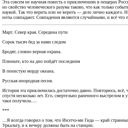
Эта совсем не научная повесть о приключениях в пещерах Росс
но свойство человеческого разума таково, что как только соб
наукой. Так что верить или не верить — дело лично каждого. Н
ноты совпадают. Совпадения являются случайными, и всё что п
Март. Север края. Середина пути
Сорок тысяч бед за нами следом
Бродят, словно верная охрана.
Плюньте, кто на дно пойдёт последним
В пенистую морду океана.
Русская инородная песня.
История эта приключилась достаточно давно. Повторюсь, всё, ч
спустя несколько лет. Его, смертельно раненного выстрелом в 
таки получила….
***
…Я всегда говорил о том, что Инэтчэ-ми Гида — край странный
Уркальту, и к вечеру должны быть на станции.