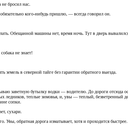
 не бросил нас.
 обязательно кого-нибудь пришлю, — всегда говорил он.
елать. Обещанной машины нет, время ночь. Тут в дверь вывалилс
собака не знает!
ь земель в северной тайге без гарантии обратного выезда.
пываю заветную бутылку водки — водителю. До дороги отсюда ос
х ледников, теплые зимовья, и, увы — теплый, безветренный ден
шине сопки.
ет, сухари.
о. Увы, обратная дорога изматывает, хотя и проходится быстрее.