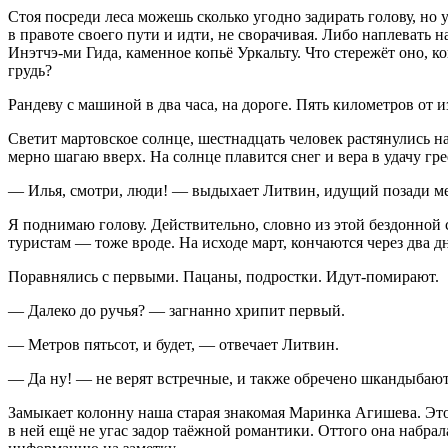
Стоя посреди леса можешь сколько угодно задирать голову, но 
в правоте своего пути и идти, не сворачивая. Либо наплевать н
Инэтчэ-ми Гида, каменное копьё Уркальту. Что стережёт оно, к
грудь?
Рандеву с машиной в два часа, на дороге. Пять километров от и
Светит мартовское солнце, шестнадцать человек растянулись на 
мерно шагаю вверх. На солнце плавится снег и вера в удачу гре
— Илья, смотри, люди! — выдыхает Литвин, идущий позади ме
Я поднимаю голову. Действительно, словно из этой бездонной
туристам — тоже вроде. На исходе март, кончаются через два
Поравнялись с первыми. Пацаны, подростки. Идут-помирают.
— Далеко до ручья? — загнанно хрипит первый.
— Метров пятьсот, и будет, — отвечает Литвин.
— Да ну! — не верят встречные, и также обречено шкандыбают
Замыкает колонну наша старая знакомая Маринка Агишева. Это
в ней ещё не угас задор таёжной романтики. Оттого она набрала