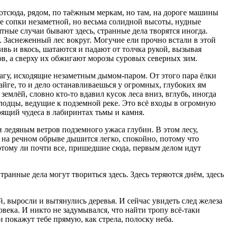
 отсюда, рядом, по таёжным меркам, но там, на дороге машины
ие сопки незаметной, но весьма солидной высоты, нудные
тные случаи бывают здесь, странные дела творятся иногда.
. Заснеженный лес вокруг. Могучие ели прочно встали в этой
ивь и вкось, шатаются и падают от толчка рукой, вызывая
ов, а сверху их обжигают морозы суровых северных зим.
шагу, исходящие незаметным дымом-паром. От этого пара ёлки
айге, то и дело останавливаешься у огромных, глубоких ям
емлёй, словно кто-то вдавил кусок леса вниз, вглубь, иногда
олодцы, ведущие к подземной реке. Это всё входы в огромную
рящий чудеса в лабиринтах тьмы и камня.
и ледяным ветров подземного ужаса глубин. В этом лесу,
о на речном обрыве дышится легко, спокойно, потому что
потому ли почти все, пришедшие сюда, первым делом идут
ранные дела могут твориться здесь. Здесь теряются днём, здесь
, выросли и вытянулись деревья. И сейчас увидеть след железа
века. И никто не задумывался, что найти тропу всё-таки
 покажут тебе прямую, как стрела, полоску неба.