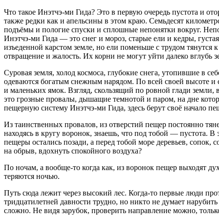
Что такое Инэтчэ-ми Гида? Это в первую очередь пустота и ото
также редки как и апельсины в этом краю. Семьдесят километр
подъёмы и пологие спуски и сплошные непонятки вокруг. Непон
Инэтчэ-ми Гида — это снег и мороз, старые ели и кедры, густа
изъеденной карстом земле, но ели поменьше с трудом тянутся к
отвращение и жалость. Их корни не могут уйти далеко вглубь 
Суровая земля, холод космоса, глубокие снега, утопившие в с
одеваются богатым снежным нарядом. По всей своей высоте и с
и маленьких ямок. Взгляд, скользящий по ровной глади земли, 
это грозные провалы, дышащие темнотой и паром, на дне котор
пещерную систему Инэтчэ-ми Гида, здесь берут своё начало пе
Из таинственных провалов, из отверстий пещер постоянно тянет
находясь в кругу воронок, знаешь, что под тобой — пустота. В
пещеры остались позади, а перед тобой море деревьев, сопок,
на обрыв, вдохнуть спокойного воздуха?
По ночам, а вообще-то когда как, из воронок пещер выходят ду
теряются ночью.
Путь сюда лежит через высокий лес. Когда-то первые люди прот
тридцатилетней давности трудно, но никто не думает нарубить 
сложно. Не видя зарубок, проверить направление можно, только