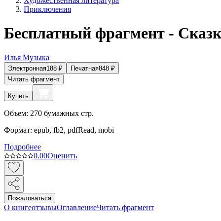
Художественная литература
Приключения
Бесплатный фрагмент - Сказ
Илья Музыка
Электронная
188
₽
Печатная
848
₽
Читать фрагмент
Купить
Объем:
270
бумажных стр.
Формат:
epub, fb2, pdfRead, mobi
Подробнее
0.0
0
Оценить
Пожаловаться
О книге
отзывы
Оглавление
Читать фрагмент