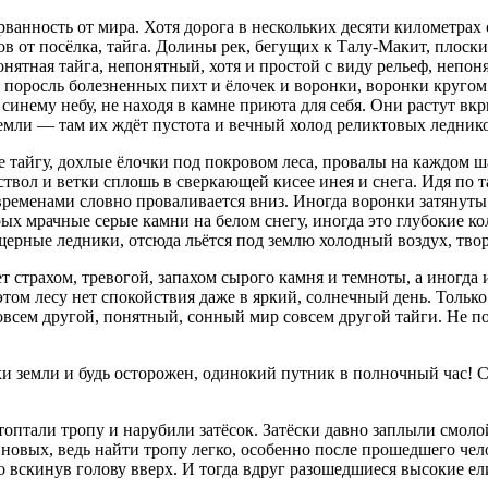
рванность от мира. Хотя дорога в нескольких десяти километрах
ов от посёлка, тайга. Долины рек, бегущих к Талу-Макит, плоск
ятная тайга, непонятный, хотя и простой с виду рельеф, непоня
я поросль болезненных пихт и ёлочек и воронки, воронки кругом
 синему небу, не находя в камне приюта для себя. Они растут вкр
земли — там их ждёт пустота и вечный холод реликтовых ледник
ебе тайгу, дохлые ёлочки под покровом леса, провалы на каждом 
твол и ветки сплошь в сверкающей кисее инея и снега. Идя по т
временами словно проваливается вниз. Иногда воронки затянуты з
ых мрачные серые камни на белом снегу, иногда это глубокие к
щерные ледники, отсюда льётся под землю холодный воздух, тво
 страхом, тревогой, запахом сырого камня и темноты, а иногда 
 этом лесу нет спокойствия даже в яркий, солнечный день. Тольк
 совсем другой, понятный, сонный мир совсем другой тайги. Не 
хи земли и будь осторожен, одинокий путник в полночный час! Ст
оптали тропу и нарубили затёсок. Затёски давно заплыли смолой
новых, ведь найти тропу легко, особенно после прошедшего чело
 вскинув голову вверх. И тогда вдруг разошедшиеся высокие ели