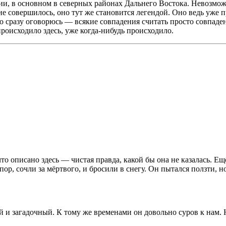
ии, в основном в северных районах Дальнего Востока. Невозможн
ытие совершилось, оно тут же становится легендой. Оно ведь уж
о сразу оговорюсь — всякие совпадения считать просто совпаден
роисходило здесь, уже когда-нибудь происходило.
то описано здесь — чистая правда, какой бы она не казалась. Е
упор, сочли за мёртвого, и бросили в снегу. Он пытался ползти,
 и загадочный. К тому же временами он довольно суров к нам. Н