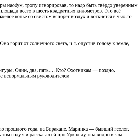
щеры наобум, тропу игнорировав, то надо быть твёрдо уверенным
а площади всего в шесть квадратных километров. Это всё
яжёлое копьё со свистом вспорет воздух и воткнётся в чью-то
но горит от солнечного света, и я, опустив голову к земле,
игуры. Один, два, пять…. Кто? Охотникам — поздно,
ы с ненормальным руководителем.
ью прошлого года, на Биракане. Маринка — бывший геолог,
том году я и рассказал ей про Уркальту, она видно взяла