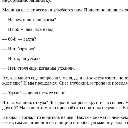
информацию на заметку.
Маринка шагает весело и улыбается нам. Приостановившись, об
— На чем приехали, когда?
— На 66-м
, два часа назад.
— 66-й — вахта?
— Нет, бортовой.
— И что, он уехал?
— Нет, стоял еще, когда мы уходили.
Ах, как много еще вопросов у меня, да и ей хочется узнать по
ждет еще? И мы прощаемся. Снег глубокий, и тропа не позволяе
— Удачи! — доносится ее голос.
Что за машина, откуда? Догадки и вопросы крутятся в голове. 
другой? Мало ли что могло произойти за полторы недели…. В д
Не знал я тогда, что водитель нашей «Вахты» окажется челове
везти, сам же позвонил на станцию и пообещал машину туда и 