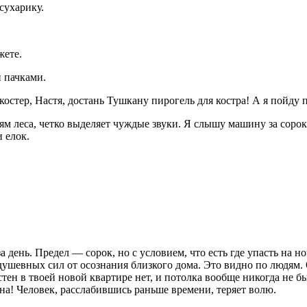
сухарику.
жете.
и пачками.
остер, Настя, достань Тушкану пирогель
для костра! А я пойду
м леса, четко выделяет чуждые звуки. Я слышу машину за сорок
 елок.
 день. Предел — сорок, но с условием, что есть где упасть на н
душевных сил от осознания близкого дома. Это видно по людям. О
стен в твоей новой квартире нет, и потолка вообще никогда не б
нна! Человек, расслабившись раньше времени, теряет волю.