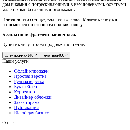
дом и камин с потрескивающими в нём поленьями, объятыми
маленькими бегающими огоньками.
Внезапно его сон прервал чей-то голос. Мальчик очнулся
и посмотрел по сторонам подняв голову.
Бесплатный фрагмент закончился.
Купите книгу, чтобы продолжить чтение.
Электронная
140
₽
Печатная
486
₽
Наши услуги
Офлайн-продажи
Простая верстка
Ручная верстка
Буктрейлер
Корректор
Дизайнер обложки
Заказ тиража
Публикация
Rideró для бизнеса
О нас