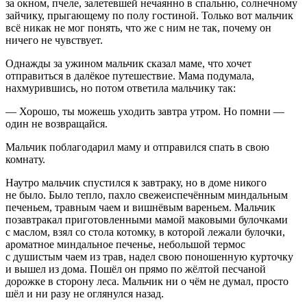
за окном, пчеле, залетевшей нечаянно в спальню, солнечному
зайчику, прыгающему по полу гостиной. Только вот мальчик
всё никак не мог понять, что же с ним не так, почему он
ничего не чувствует.
Однажды за ужином мальчик сказал маме, что хочет
отправиться в далёкое путешествие. Мама подумала,
нахмурившись, но потом ответила мальчику так:
— Хорошо, ты можешь уходить завтра утром. Но помни —
один не возвращайся.
Мальчик поблагодарил маму и отправился спать в свою
комнату.
Наутро мальчик спустился к завтраку, но в доме никого
не было. Было тепло, пахло свежеиспечённым миндальным
печеньем, травным чаем и вишнёвым вареньем. Мальчик
позавтракал приготовленными мамой маковыми булочками
с маслом, взял со стола котомку, в которой лежали булочки,
ароматное миндальное печенье, небольшой термос
с душистым чаем из трав, надел свою поношенную курточку
и вышел из дома. Пошёл он прямо по жёлтой песчаной
дорожке в сторону леса. Мальчик ни о чём не думал, просто
шёл и ни разу не оглянулся назад.