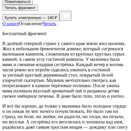
Пожаловаться
Читать фрагмент
Купить
электронную — 140 ₽
О книге
Оглавление
Читать
Бесплатный фрагмент
В далёкой северной стране у самого края земли жил мальчик.
Жил в небольшом бревенчатом домике, который согревался
маленьким камином, сложенным из крупных круглых серых
камней, в самом углу гостиной комнаты. У мальчика была
мама и смешная младшая сестрёнка. Каждый вечер в восемь
часов ровно все втроём садились ужинать в гостиной
за уютный круглый деревянный стол, покрытый белой
узорчатой скатертью. Мальчик мечтательно смотрел, как
потрескивают в камине берёзовые полешки. После ужина
мама наливала вкусный ароматный чай и раздавала детям
свежее имбирное печенье. В доме было тихо, тепло и уютно.
И всё бы хорошо, да только у мальчика было холодное сердце
и он никак не мог ничего почувствовать. Не было там ни
страха, ни боли, ни любви, ни радости, ни тоски, ни печали,
ни веселья. А сестрёнка его веселилась и хихикала над ним,
радовалась даже самым простым вещам — дождику или снегу