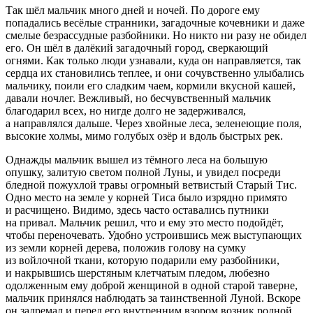
Так шёл мальчик много дней и ночей. По дороге ему
попадались весёлые странники, загадочные кочевники и даже
смелые безрассудные разбойники. Но никто ни разу не обидел
его. Он шёл в далёкий загадочный город, сверкающий
огнями. Как только люди узнавали, куда он направляется, так
сердца их становились теплее, и они сочувственно улыбались
мальчику, поили его сладким чаем, кормили вкусной кашей,
давали ночлег. Вежливый, но бесчувственный мальчик
благодарил всех, но нигде долго не задерживался,
а направлялся дальше. Через хвойные леса, зеленеющие поля,
высокие холмы, мимо голубых озёр и вдоль быстрых рек.
Однажды мальчик вышел из тёмного леса на большую
опушку, залитую светом полной Луны, и увидел посреди
бледной пожухлой травы огромный ветвистый Старый Тис.
Одно место на земле у корней Тиса было изрядно примято
и расчищено. Видимо, здесь часто оставались путники
на привал. Мальчик решил, что и ему это место подойдёт,
чтобы переночевать. Удобно устроившись меж выступающих
из земли корней дерева, положив голову на сумку
из войлочной ткани, которую подарили ему разбойники,
и накрывшись шерстяным клетчатым пледом, любезно
одолженным ему доброй женщиной в одной старой таверне,
мальчик принялся наблюдать за таинственной Луной. Вскоре
он задремал и перед его внутренним взором возник родной