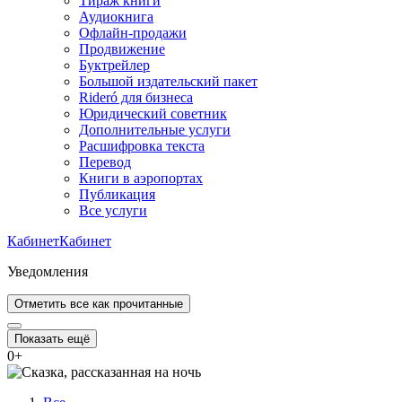
Тираж книги
Аудиокнига
Офлайн-продажи
Продвижение
Буктрейлер
Большой издательский пакет
Rideró для бизнеса
Юридический советник
Дополнительные услуги
Расшифровка текста
Перевод
Книги в аэропортах
Публикация
Все услуги
Кабинет
Кабинет
Уведомления
Отметить все как прочитанные
Показать ещё
0
+