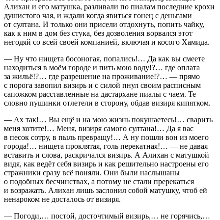
Алихан и его матушка, разливали по пиалам последние крохи
душистого чая, и ждали когда явиться гонец с деньгами
от султана. И только они присели отдохнуть, попить чайку,
как к ним в дом без стука, без дозволения ворвался этот
негодяй со всей своей компанией, включая и косого Хамида.
— Ну что нищета босоногая, попались!… Да как вы смеете
находиться в моём городе и пить мою воду!?… где оплата
за жильё!?… где разрешение на проживание!?… — прямо
с порога завопил визирь и с силой пнул своим расписным
сапожком расставленные на дастархане пиалы с чаем. Те
словно пушинки отлетели в сторону, обдав визиря кипятком.
— Ах так!… Вы ещё и на мою жизнь покушаетесь!… сварить
меня хотите!… Меня, визиря самого султана!… Да я вас
в песок сотру, в пыль превращу!… А ну пошли вон из моего
города!… нищета проклятая, голь перекатная!… — не давая
вставить и слова, раскричался визирь. А Алихан с матушкой
видя, как ведёт себя визирь и как решительно настроены его
стражники сразу всё поняли. Они были наслышаны
о подобных бесчинствах, а потому не стали пререкаться
и возражать. Алихан лишь заслонил собой матушку, чтоб ей
ненароком не досталось от визиря.
— Погоди,… постой, досточтимый визирь,… не горячись,…