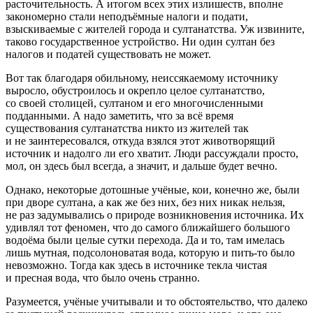
расточительность. А итогом всех этих излишеств, вполне
закономерно стали неподъёмные налоги и подати,
взыскиваемые с жителей города и султанатства. Уж извините,
таково государственное устройство. Ни один султан без
налогов и податей существовать не может.
Вот так благодаря обильному, неиссякаемому источнику
выросло, обустроилось и окрепло целое султанатство,
со своей столицей, султаном и его многочисленными
подданными. А надо заметить, что за всё время
существования султанатства никто из жителей так
и не заинтересовался, откуда взялся этот животворящий
источник и надолго ли его хватит. Люди рассуждали просто,
мол, он здесь был всегда, а значит, и дальше будет вечно.
Однако, некоторые дотошные учёные, кои, конечно же, были
при дворе султана, а как же без них, без них никак нельзя,
не раз задумывались о природе возникновения источника. Их
удивлял тот феномен, что до самого ближайшего большого
водоёма были целые сутки перехода. Да и то, там имелась
лишь мутная, подсолоноватая вода, которую и пить-то было
невозможно. Тогда как здесь в источнике текла чистая
и пресная вода, что было очень странно.
Разумеется, учёные учитывали и то обстоятельство, что далеко