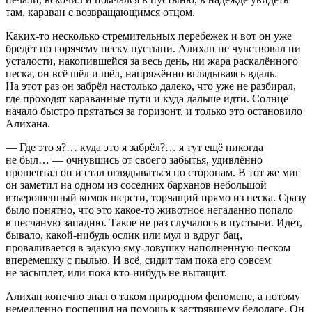
там, караван с возвращающимся отцом.
Каких-то несколько стремительных перебежек и вот он уже
бредёт по горячему песку пустыни. Алихан не чувствовал ни
усталости, накопившейся за весь день, ни жара раскалённого
песка, он всё шёл и шёл, напряжённо вглядываясь вдаль.
На этот раз он забрёл настолько далеко, что уже не разбирал,
где проходят караванные пути и куда дальше идти. Солнце
начало быстро прятаться за горизонт, и только это остановило
Алихана.
— Где это я?… куда это я забрёл?… я тут ещё никогда
не был… — очнувшись от своего забытья, удивлённо
прошептал он и стал оглядываться по сторонам. В тот же миг
он заметил на одном из соседних барханов небольшой
взъерошенный комок шерсти, торчащий прямо из песка. Сразу
было понятно, что это какое-то животное негаданно попало
в песчаную западню. Такое не раз случалось в пустыни. Идет,
бывало, какой-нибудь ослик или мул и вдруг бац,
проваливается в эдакую яму-ловушку наполненную песком
вперемешку с пылью. И всё, сидит там пока его совсем
не засыплет, или пока кто-нибудь не вытащит.
Алихан конечно знал о таком природном феномене, а потому
немедленно поспешил на помощь к застрявшему бедолаге. Он