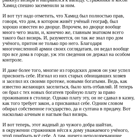
Хамид спешно засеменили за ним.
И вот тут надо отметить, что Хамид был полностью прав,
говоря, что дом, в котором живёт учёный географ, был
хорошо известен во дворце. Впрочем, во дворце вообще
много чего знали, и, конечно же, главным знатоком всего
такого был визирь. И, разумеется, он так же знал про дом
учёного, притом не только про него. Благодаря
многочисленной армии своих соглядатаев, он ведал вообще
про все дома в городе, уж эти сведения он держал на особом
контроле.
И даже более того, многие из городских домов он уже успел
присвоить себе. Изгнал из них старых обнищавших хозяев
и заселил их своими протеже, новыми богатыми. Ведь, как
известно желающих заселиться, было хоть отбавляй. И теперь
он брал с тех новых богатеев тройную плату за право
проживания в столице. Однако плату эту, он не сдавал в казну,
как того требует закон, а присваивал себе. Одним словом
обирал собственное государство, да и султана в придачу. Вот
насколько алчным и наглым был визирь.
И вот теперь, этот жадный до чужого добра шайтан,
в окружении стражников нёсся к дому уважаемого учёного,
чтоб прибрать всё себе. А там, ничего неподозревающие