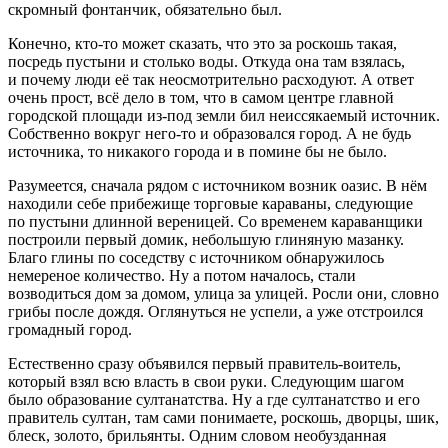
скромный фонтанчик, обязательно был.
Конечно, кто-то может сказать, что это за роскошь такая,
посредь пустыни и столько воды. Откуда она там взялась,
и почему люди её так неосмотрительно расходуют. А ответ
очень прост, всё дело в том, что в самом центре главной
городской площади из-под земли бил неиссякаемый источник.
Собственно вокруг него-то и образовался город. А не будь
источника, то никакого города и в помине бы не было.
Разумеется, сначала рядом с источником возник оазис. В нём
находили себе прибежище торговые караваны, следующие
по пустыни длинной вереницей. Со временем караванщики
построили первый домик, небольшую глиняную мазанку.
Благо глины по соседству с источником обнаружилось
немереное количество. Ну а потом началось, стали
возводиться дом за домом, улица за улицей. Росли они, словно
грибы после дождя. Оглянуться не успели, а уже отстроился
громадный город.
Естественно сразу объявился первый правитель-воитель,
который взял всю власть в свои руки. Следующим шагом
было образование султанатства. Ну а где султанатство и его
правитель султан, там сами понимаете, роскошь, дворцы, шик,
блеск, золото, брильянты. Одним словом необузданная