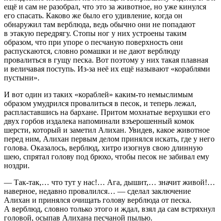
ещё и сам не разобрал, что это за животное, но уже кинулся
его спасать. Каково же было его удивление, когда он
обнаружил там верблюда, ведь обычно они не попадают
в этакую передрягу. Стопы ног у них устроены таким
образом, что при упоре о песчаную поверхность они
распускаются, словно ромашки и не дают верблюду
провалиться в гущу песка. Вот поэтому у них такая плавная
и величавая поступь. Из-за неё их ещё называют «кораблями
пустыни».
И вот один из таких «кораблей» каким-то немыслимым
образом умудрился провалиться в песок, и теперь лежал,
распластавшись на бархане. Притом мохнатые верхушки его
двух горбов издалека напоминали взъерошенный комок
шерсти, который и заметил Алихан. Увидев, какое животное
перед ним, Алихан первым делом принялся искать, где у него
голова. Оказалось, верблюд, хитро изогнув свою длинную
шею, спрятал голову под брюхо, чтобы песок не забивал ему
ноздри.
— Так-так,… что тут у нас!… Ага, дышит,… значит живой!…
наверное, недавно провалился… — сделал заключение
Алихан и принялся очищать голову верблюда от песка.
А верблюд, словно только этого и ждал, взял да сам встряхнул
головой, осыпав Алихана песчаной пылью.