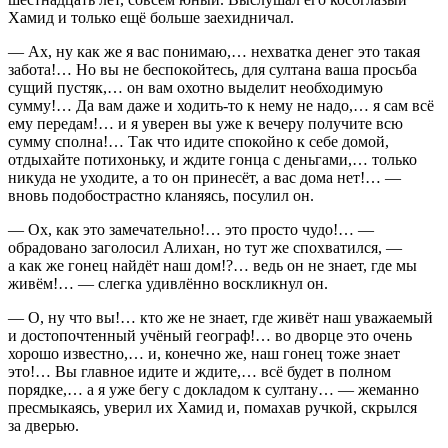
Хамид и только ещё больше заехидничал.
— Ах, ну как же я вас понимаю,… нехватка денег это такая
забота!… Но вы не беспокойтесь, для султана ваша просьба
сущий пустяк,… он вам охотно выделит необходимую
сумму!… Да вам даже и ходить-то к нему не надо,… я сам всё
ему передам!… и я уверен вы уже к вечеру получите всю
сумму сполна!… Так что идите спокойно к себе домой,
отдыхайте потихоньку, и ждите гонца с деньгами,… только
никуда не уходите, а то он принесёт, а вас дома нет!… —
вновь подобострастно кланяясь, посулил он.
— Ох, как это замечательно!… это просто чудо!… —
обрадовано заголосил Алихан, но тут же спохватился, —
а как же гонец найдёт наш дом!?… ведь он не знает, где мы
живём!… — слегка удивлённо воскликнул он.
— О, ну что вы!… кто же не знает, где живёт наш уважаемый
и достопочтенный учёный географ!… во дворце это очень
хорошо известно,… и, конечно же, наш гонец тоже знает
это!… Вы главное идите и ждите,… всё будет в полном
порядке,… а я уже бегу с докладом к султану… — жеманно
пресмыкаясь, уверил их Хамид и, помахав ручкой, скрылся
за дверью.