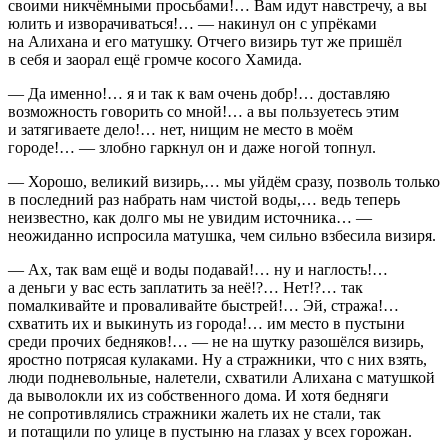
своими никчёмными просьбами!… Вам идут навстречу, а вы
юлить и изворачиваться!… — накинул он с упрёками
на Алихана и его матушку. Отчего визирь тут же пришёл
в себя и заорал ещё громче косого Хамида.
— Да именно!… я и так к вам очень добр!… доставляю
возможность говорить со мной!… а вы пользуетесь этим
и затягиваете дело!… нет, нищим не место в моём
городе!… — злобно гаркнул он и даже ногой топнул.
— Хорошо, великий визирь,… мы уйдём сразу, позволь только
в последний раз набрать нам чистой воды,… ведь теперь
неизвестно, как долго мы не увидим источника… —
неожиданно испросила матушка, чем сильно взбесила визиря.
— Ах, так вам ещё и воды подавай!… ну и наглость!…
а деньги у вас есть заплатить за неё!?… Нет!?… так
помалкивайте и проваливайте быстрей!… Эй, стража!…
схватить их и выкинуть из города!… им место в пустыни
среди прочих бедняков!… — не на шутку разошёлся визирь,
яростно потрясая кулаками. Ну а стражники, что с них взять,
люди подневольные, налетели, схватили Алихана с матушкой
да выволокли их из собственного дома. И хотя бедняги
не сопротивлялись стражники жалеть их не стали, так
и потащили по улице в пустыню на глазах у всех горожан.