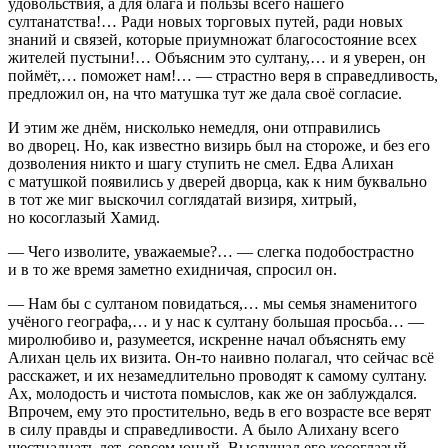
удовольствия, а для блага и пользы всего нашего
султанатства!… Ради новых торговых путей, ради новых
знаний и связей, которые приумножат благосостояние всех
жителей пустыни!… Объясним это султану,… и я уверен, он
поймёт,… поможет нам!… — страстно веря в справедливость,
предложил он, на что матушка тут же дала своё согласие.
И этим же днём, нисколько немедля, они отправились
во дворец. Но, как известно визирь был на стороже, и без его
дозволения никто и шагу ступить не смел. Едва Алихан
с матушкой появились у дверей дворца, как к ним буквально
в тот же миг выскочил соглядатай визиря, хитрый,
но косоглазый Хамид.
— Чего изволите, уважаемые?… — слегка подобострастно
и в то же время заметно ехидничая, спросил он.
— Нам бы с султаном повидаться,… мы семья знаменитого
учёного географа,… и у нас к султану большая просьба… —
миролюбиво и, разумеется, искренне начал объяснять ему
Алихан цель их визита. Он-то наивно полагал, что сейчас всё
расскажет, и их незамедлительно проводят к самому султану.
Ах, молодость и чистота помыслов, как же он заблуждался.
Впрочем, ему это простительно, ведь в его возрасте все верят
в силу правды и справедливости. А было Алихану всего
шестнадцать лет, совсем юный. Выслушал его косоглазый