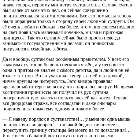
иначе говоря, первому министру султанатства. Сам же султан
был далёк от всех этих дел, он сейчас совершенно
не интересовался такими мелочами. Все его помыслы теперь
были обращены только в сторону своей любимой супруги. Он
её очень любил и обожал, тем более, что у них совсем недавно
на свет появилась маленькая доченька, милая и пригожая
принцесса. Так что султану сейчас было просто некогда
заниматься государственными делами, он полностью
погрузился в семейные заботы.
Да и вообще, султан был особенным правителем. У всех его
знакомых султанов было по нескольку жён, а у него всего
одна и притом он знал её с самого детства, да и любил он её
тоже с тех пор. Вот и ухаживал теперь за ней и за дочкой,
ничем другим не интересуясь. Зато визирь проявлял
чрезмерный интерес ко всему, что творилось вокруг. На время
воспитания принцессы он получил из рук султана
неограниченную власть и пользовался ей как хотел. Теперь
вся дворцовая стража, все соглядатаи и даже янычары
подчинялись только ему одному и никому более.
— Я наведу порядок в султанатстве!… у меня ни одна мышь
не проскочит во дворец!… никакой бедняк не посмеет
переступить границу столицы без моего на то дозволения!…
Я вас всех в бараний рог согну и в пустыню голыми