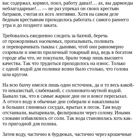
вас содержал, кормил, поил, работу давал!… ах, вы дармоеды
неблагодарные!… — не раз упрекал он своих крестьян
батраков, считая их всех лентяями. Хотя на самом деле
бедным крестьянам приходилось работать с самого раннего
утра и до позднего заката.
Требовалось ежедневно следить за бахчой, беречь
от прожорливых насекомых, пропалывать, поливать
и переворачивать тыквы с дынями, чтоб они равномерно
созревали и имели приличный товарный вид, ведь в богатом
городе абы что, не покупали, брали товар лишь высшего
качества. Так что трудиться приходилось на износ. Только
с одной водой для поливки возни было столько, что голова
шла кругом.
На всю бахчу имелся лишь один источник, да и то весь какой-
то неказистый, слабенький, с солоновато-мутной водой.
Бывало так, что в самые жаркие дни он и вовсе пересыхал.
А оттого воду в обычные дни собирали и накапливали
в больших глиняных сосудах, врытых в песок. Там воду
отстаивали, выпаривали, фильтровали через солому. Иными
словами избавлялись от соли. Так вода становилась хоть как-
то пригодной для полива.
Затем воду, частично в бурдюках, частично через крошечные