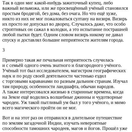
Так в один миг какой-нибудь зажиточный купец, либо
важный вельможа, или же просвещённый учёный становился
простым бродягой, без дома, без очага. Но что ещё хуже,
никто из них не мог пожаловаться султану на визиря. Визирь
их просто не допускал во дворец. Случалось даже, что особо
строптивых он сажал в колодки, а это испытание пострашней
любой пытки будет. Одним словом визирь никому не давал
спуску и доставлял большие неприятности жителям города.
3
Примерно такая же печальная неприятность случилась
и с семьёй одного очень знатного и благородного учёного.
Учёный тот был исследователем, магистром географических
наук и по роду своей деятельности частенько ездил
с торговыми караванами по разным дальним странам. Изучал
там природу, особенности ландшафта, обычаи народов.
А также интересовался жизнью в старинные времена, когда
на Земле ещё водились волшебные джинны и чудотворные
чародеи. Уж такой пытливый ум был у того учёного, и мимо
всего магического пройти он не мог.
Вот и на этот раз он отправился в длительное путешествие
по землям загадочной Индии, изучать невероятные
способности тамошних чародеев, магов и йогов. Прошёл уже