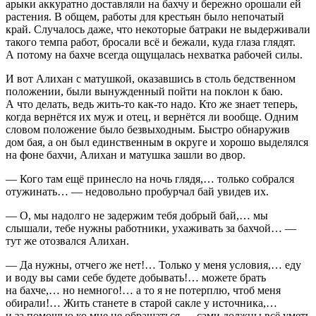
арыки аккуратно доставляли на бахчу и бережно орошали ей
растения. В общем, работы для крестьян было непочатый
край. Случалось даже, что некоторые батраки не выдерживали
такого темпа работ, бросали всё и бежали, куда глаза глядят.
А потому на бахче всегда ощущалась нехватка рабочей силы.
И вот Алихан с матушкой, оказавшись в столь бедственном
положении, были вынужденный пойти на поклон к баю.
А что делать, ведь жить-то как-то надо. Кто же знает теперь,
когда вернётся их муж и отец, и вернётся ли вообще. Одним
словом положение было безвыходным. Быстро обнаружив
дом бая, а он был единственным в округе и хорошо выделялся
на фоне бахчи, Алихан и матушка зашли во двор.
— Кого там ещё принесло на ночь глядя,… только собрался
отужинать… — недовольно пробурчал бай увидев их.
— О, мы надолго не задержим тебя добрый бай,… мы
слышали, тебе нужны работники, ухаживать за бахчой… —
тут же отозвался Алихан.
— Да нужны, отчего же нет!… Только у меня условия,… еду
и воду вы сами себе будете добывать!… можете брать
на бахче,… но немного!… а то я не потерплю, чтоб меня
обирали!… Жить станете в старой сакле у источника,…
и за помощью ко мне не обращаться,… сами должны всё уметь