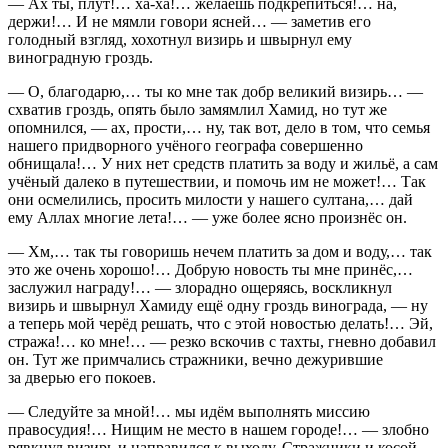
— Ах ты, плут!… ха-ха!… желаешь подкрепиться!… на,
держи!… И не мямли говори ясней… — заметив его
голодный взгляд, хохотнул визирь и швырнул ему
виноградную гроздь.
— О, благодарю,… ты ко мне так добр великий визирь… —
схватив гроздь, опять было замямлил Хамид, но тут же
опомнился, — ах, прости,… ну, так вот, дело в том, что семья
нашего придворного учёного географа совершенно
обнищала!… У них нет средств платить за воду и жильё, а сам
учёный далеко в путешествии, и помочь им не может!… Так
они осмелились, просить милости у нашего султана,… дай
ему Аллах многие лета!… — уже более ясно произнёс он.
— Хм,… так ты говоришь нечем платить за дом и воду,… так
это же очень хорошо!… Добрую новость ты мне принёс,…
заслужил награду!… — злорадно ощеряясь, воскликнул
визирь и швырнул Хамиду ещё одну гроздь винограда, — ну
а теперь мой черёд решать, что с этой новостью делать!… Эй,
стража!… ко мне!… — резко вскочив с тахты, гневно добавил
он. Тут же примчались стражники, вечно дежурившие
за дверью его покоев.
— Следуйте за мной!… мы идём выполнять миссию
правосудия!… Нищим не место в нашем городе!… — злобно
рявкнул визирь и направился к выходу. Стражники и косой