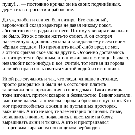
пущу!… — постоянно кричал он на своих подчинённых,
держа их в строгости и раболепие.
Да уж, злобен и свиреп был визирь. Его скверный,
вероломный склад характера не давал никому покоя,
абсолютно все страдали от него. Потому у визиря и жены-то
не было. Кто ж с таким жить-то станет. А он смотрел
на семейную идиллию султана и завидовал ему всем своим
чёрным сердцем. Но причинить какой-либо вред не мог,
а оттого срывал своё зло на других. Особенно доставалось
от визиря тем избранным, что проживали в столице. Бывало,
невзлюбит кого-нибудь и всё, считай, тот изгнан из города
и лишён права пользоваться чистой водой из источника.
Иной раз случалось и так, что люди, жившие в столице,
просто разорялись и были не в состоянии платить
за возможность проживания в своих домах. Таких визирь
тоже изгонял, притом коварно и безжалостно. Бедняг хватали,
вывозили далеко за пределы города и бросали в пустыни. Кто
мог приспособиться к жизни на пустынных просторах,
выживали. А кто не мог, те элементарно погибали. Иные,
оставшись в живых, подавались в крестьяне на бахчу,
выращивать дыни и тыквы. А кто и пристраивался
к торговым караванам погонщиком верблюдов.