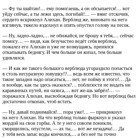
— Фу ты шайтан!… ему помогаешь, а он обсыпается!… вот
уйду сейчас, а ты лежи здесь, погибай!… — вмиг отскочив,
сердито вскрикнул Алихан. Верблюд же, виновато на него
взглянув, тяжело вздохнул и опять опустил голову на песок.
— Ну, ладно-ладно,… не обижайся, не брошу я тебя,… сейчас
помогу… — видя, как безучастно ведёт себя верблюд,
пожалел его Алихан и уже не возмущаясь, принялся
откапывать беднягу. И чем больше он копал, тем больше
удивлялся.
— И как же такого большого верблюда угораздило попасться
в столь несуразную ловушку!?… ведь всем же известно, что
такие западни надо опасаться,… нет, не пойму я этого!… Да
и вообще, как ты здесь оказался?… поблизости не видать ни
караванных путей, ни оазиса,… вот же-шь забрёл!… —
поражался Алихан, высвобождая беднягу. Но вот верблюд был
достаточно откопан, чтоб встать.
— Ну, давай поднимайся!… пора уже!… — прикрикнул
на него Алихан. На что верблюд только фыркнул и указал
мордой на свои горбы. А те у него совсем поникли,
сморщились, опустели, — ах ты,… вот же незадача!… Да
у тебя весь запас воды кончился,… а без неё ты точно