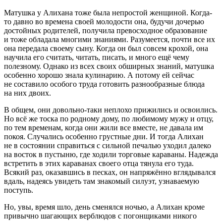
Матушка у Алихана тоже была непростой женщиной. Когда-
то давно во времена своей молодости она, будучи дочерью
достойных родителей, получила превосходное образование
и тоже обладала многими знаниями. Разумеется, почти все их
она передала своему сыну. Когда он был совсем крохой, она
научила его считать, читать, писать, и много ещё чему
полезному. Однако из всех своих обширных знаний, матушка
особенно хорошо знала кулинарию. А потому ей сейчас
не составило особого труда готовить разнообразные блюда
на них двоих.
В общем, они довольно-таки неплохо прижились и освоились.
Но всё же тоска по родному дому, по любимому мужу и отцу,
по тем временам, когда они жили все вместе, не давала им
покоя. Случались особенно грустные дни. И тогда Алихан
не в состоянии справиться с сильной печалью уходил далеко
на восток в пустыню, где ходили торговые караваны. Надежда
встретить в этих караванах своего отца тянула его туда.
Всякий раз, оказавшись в песках, он напряжённо вглядывался
вдаль, надеясь увидеть там знакомый силуэт, узнаваемую
поступь.
Но, увы, время шло, день сменялся ночью, а Алихан кроме
привычно шагающих верблюдов с погонщиками никого