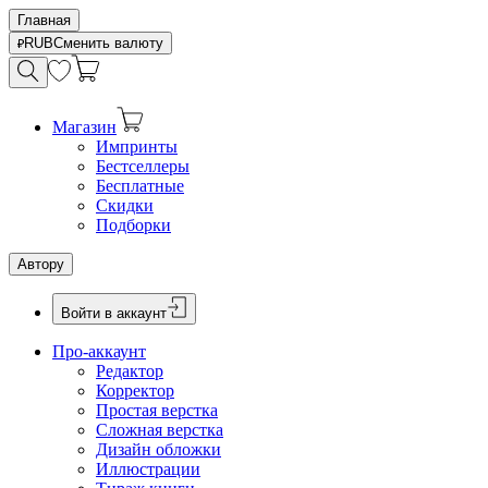
Главная
RUB
Сменить валюту
Магазин
Импринты
Бестселлеры
Бесплатные
Скидки
Подборки
Автору
Войти в аккаунт
Про-аккаунт
Редактор
Корректор
Простая верстка
Сложная верстка
Дизайн обложки
Иллюстрации