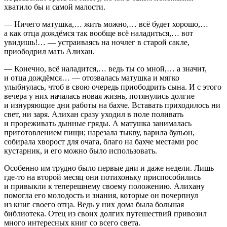
хватило бы и самой малости.
— Ничего матушка,… жить можно,… всё будет хорошо,…
а как отца дождёмся так вообще всё наладиться,… вот
увидишь!… — устраиваясь на ночлег в старой сакле,
приободрил мать Алихан.
— Конечно, всё наладится,… ведь ты со мной,… а значит,
и отца дождёмся… — отозвалась матушка и мягко
улыбнулась, чтоб в свою очередь приободрить сына. И с этого
вечера у них началась новая жизнь, потянулись долгие
и изнуряющие дни работы на бахче. Вставать приходилось ни
свет, ни заря. Алихан сразу уходил в поле поливать
и прореживать дынные гряды. А матушка занималась
приготовлением пищи; нарезала тыкву, варила бульон,
собирала хворост для очага, благо на бахче местами рос
кустарник, и его можно было использовать.
Особенно им трудно было первые дни и даже недели. Лишь
где-то на второй месяц они потихоньку приспособились
и привыкли к теперешнему своему положению. Алихану
помогла его молодость и знания, которые он почерпнул
из книг своего отца. Ведь у них дома была большая
библиотека. Отец из своих долгих путешествий привозил
много интересных книг со всего света.