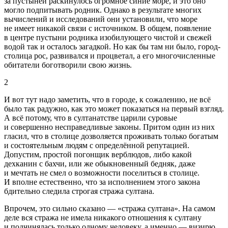
за пустыней раскинулось огромное синие море, и это оно
могло подпитывать родник. Однако в результате многих
вычислений и исследований они установили, что море
не имеет никакой связи с источником. В общем, появление
в центре пустыни родника изобилующего чистой и свежей
водой так и осталось загадкой. Но как бы там ни было, город-
столица рос, развивался и процветал, а его многочисленные
обитатели боготворили свою жизнь.
2
И вот тут надо заметить, что в городе, к сожалению, не всё
было так радужно, как это может показаться на первый взгляд.
А всё потому, что в султанатстве царили суровые
и совершенно несправедливые законы. Притом один из них
гласил, что в столице дозволяется проживать только богатым
и состоятельным людям с определённой репутацией.
Допустим, простой погонщик верблюдов, либо какой
дехканин с бахчи, или же обыкновенный бедняк, даже
и мечтать не смел о возможности поселиться в столице.
И вполне естественно, что за исполнением этого закона
бдительно следила строгая стража султана.
Впрочем, это сильно сказано — «стража султана». На самом
деле вся стража не имела никакого отношения к султану
и подчинялась только одному человеку, а именно — визирю,