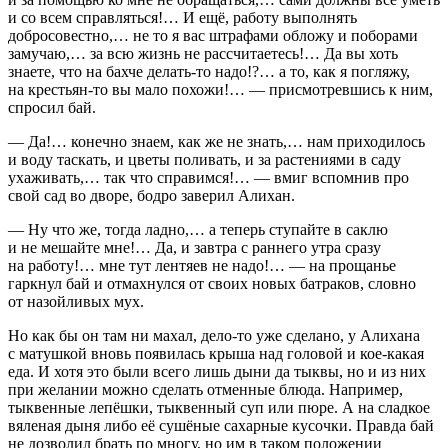
и со всем справляться!… И ещё, работу выполнять
добросовестно,… не то я вас штрафами обложу и поборами
замучаю,… за всю жизнь не рассчитаетесь!… Да вы хоть
знаете, что на бахче делать-то надо!?… а то, как я погляжу,
на крестьян-то вы мало похожи!… — присмотревшись к ним,
спросил бай.
— Да!… конечно знаем, как же не знать,… нам приходилось
и воду таскать, и цветы поливать, и за растениями в саду
ухаживать,… так что справимся!… — вмиг вспомнив про
свой сад во дворе, бодро заверил Алихан.
— Ну что же, тогда ладно,… а теперь ступайте в саклю
и не мешайте мне!… Да, и завтра с раннего утра сразу
на работу!… мне тут лентяев не надо!… — на прощанье
гаркнул бай и отмахнулся от своих новых батраков, словно
от назойливых мух.
Но как бы он там ни махал, дело-то уже сделано, у Алихана
с матушкой вновь появилась крыша над головой и кое-какая
еда. И хотя это были всего лишь дыни да тыквы, но и из них
при желании можно сделать отменные блюда. Например,
тыквенные лепёшки, тыквенный суп или пюре. А на сладкое
вяленая дыня либо её сушёные сахарные кусочки. Правда бай
не дозволил брать по многу, но им в таком положении