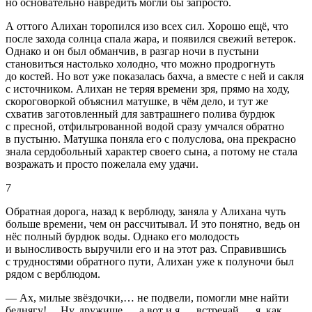
но основательно навредить могли бы запросто.
А оттого Алихан торопился изо всех сил. Хорошо ещё, что
после захода солнца спала жара, и появился свежий ветерок.
Однако и он был обманчив, в разгар ночи в пустыни
становиться настолько холодно, что можно продрогнуть
до костей. Но вот уже показалась бахча, а вместе с ней и сакля
с источником. Алихан не теряя времени зря, прямо на ходу,
скороговоркой объяснил матушке, в чём дело, и тут же
схватив заготовленный для завтрашнего полива бурдюк
с пресной, отфильтрованной водой сразу умчался обратно
в пустыню. Матушка поняла его с полуслова, она прекрасно
знала сердобольный характер своего сына, а потому не стала
возражать и просто пожелала ему удачи.
7
Обратная дорога, назад к верблюду, заняла у Алихана чуть
больше времени, чем он рассчитывал. И это понятно, ведь он
нёс полный бурдюк воды. Однако его молодость
и выносливость выручили его и на этот раз. Справившись
с трудностями обратного пути, Алихан уже к полуночи был
рядом с верблюдом.
— Ах, милые звёздочки,… не подвели, помогли мне найти
беднягу!… Ну, дружище,… а вот и я,… встречай,… я, как