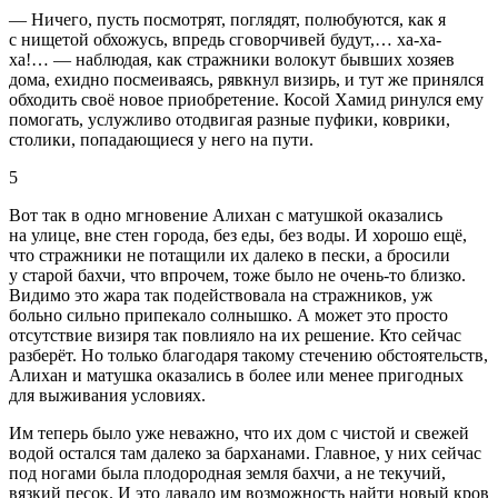
— Ничего, пусть посмотрят, поглядят, полюбуются, как я
с нищетой обхожусь, впредь сговорчивей будут,… ха-ха-
ха!… — наблюдая, как стражники волокут бывших хозяев
дома, ехидно посмеиваясь, рявкнул визирь, и тут же принялся
обходить своё новое приобретение. Косой Хамид ринулся ему
помогать, услужливо отодвигая разные пуфики, коврики,
столики, попадающиеся у него на пути.
5
Вот так в одно мгновение Алихан с матушкой оказались
на улице, вне стен города, без еды, без воды. И хорошо ещё,
что стражники не потащили их далеко в пески, а бросили
у старой бахчи, что впрочем, тоже было не очень-то близко.
Видимо это жара так подействовала на стражников, уж
больно сильно припекало солнышко. А может это просто
отсутствие визиря так повлияло на их решение. Кто сейчас
разберёт. Но только благодаря такому стечению обстоятельств,
Алихан и матушка оказались в более или менее пригодных
для выживания условиях.
Им теперь было уже неважно, что их дом с чистой и свежей
водой остался там далеко за барханами. Главное, у них сейчас
под ногами была плодородная земля бахчи, а не текучий,
вязкий песок. И это давало им возможность найти новый кров