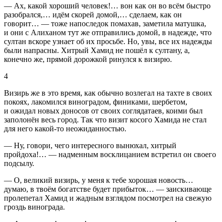
— Ах, какой хороший человек!… вон как он во всём быстро
разобрался,… идём скорей домой,… сделаем, как он
говорит… — тоже напоследок помахав, заметила матушка,
и они с Алиханом тут же отправились домой, в надежде, что
султан вскоре узнает об их просьбе. Но, увы, все их надежды
были напрасны. Хитрый Хамид не пошёл к султану, а,
конечно же, прямой дорожкой ринулся к визирю.
4
Визирь же в это время, как обычно возлегал на тахте в своих
покоях, лакомился виноградом, финиками, шербетом,
и ожидал новых доносов от своих соглядатаев, коими был
заполонён весь город. Так что визит косого Хамида не стал
для него какой-то неожиданностью.
— Ну, говори, чего интересного вынюхал, хитрый
пройдоха!… — надменным восклицанием встретил он своего
подсылу.
— О, великий визирь, у меня к тебе хорошая новость…
думаю, в твоём богатстве будет прибыток… — заискивающе
пролепетал Хамид и жадным взглядом посмотрел на свежую
гроздь винограда.