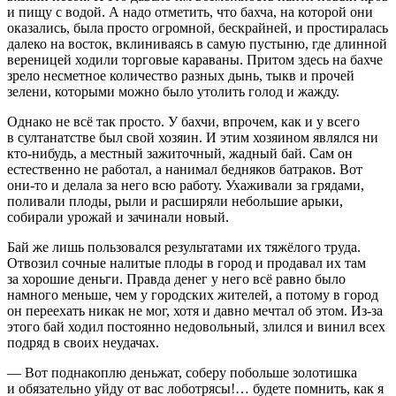
и пищу с водой. А надо отметить, что бахча, на которой они
оказались, была просто огромной, бескрайней, и простиралась
далеко на восток, вклиниваясь в самую пустыню, где длинной
вереницей ходили торговые караваны. Притом здесь на бахче
зрело несметное количество разных дынь, тыкв и прочей
зелени, которыми можно было утолить голод и жажду.
Однако не всё так просто. У бахчи, впрочем, как и у всего
в султанатстве был свой хозяин. И этим хозяином являлся ни
кто-нибудь, а местный зажиточный, жадный бай. Сам он
естественно не работал, а нанимал бедняков батраков. Вот
они-то и делала за него всю работу. Ухаживали за грядами,
поливали плоды, рыли и расширяли небольшие арыки,
собирали урожай и зачинали новый.
Бай же лишь пользовался результатами их тяжёлого труда.
Отвозил сочные налитые плоды в город и продавал их там
за хорошие деньги. Правда денег у него всё равно было
намного меньше, чем у городских жителей, а потому в город
он переехать никак не мог, хотя и давно мечтал об этом. Из-за
этого бай ходил постоянно недовольный, злился и винил всех
подряд в своих неудачах.
— Вот поднакоплю деньжат, соберу побольше золотишка
и обязательно уйду от вас лоботрясы!… будете помнить, как я