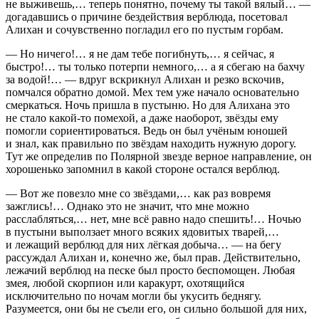
не выживешь,… теперь понятно, почему ты такой вялый… —
догадавшись о причине бездействия верблюда, посетовал
Алихан и сочувственно погладил его по пустым горбам.
— Но ничего!… я не дам тебе погибнуть,… я сейчас, я
быстро!… ты только потерпи немного,… а я сбегаю на бахчу
за водой!… — вдруг вскрикнул Алихан и резко вскочив,
помчался обратно домой. Мех тем уже начало основательно
смеркаться. Ночь пришла в пустыню. Но для Алихана это
не стало какой-то помехой, а даже наоборот, звёзды ему
помогли сориентироваться. Ведь он был учёным юношей
и знал, как правильно по звёздам находить нужную дорогу.
Тут же определив по Полярной звезде верное направление, он
хорошенько запомнил в какой стороне остался верблюд.
— Вот же повезло мне со звёздами,… как раз вовремя
зажглись!… Однако это не значит, что мне можно
расслабляться,… нет, мне всё равно надо спешить!… Ночью
в пустыни выползает много всяких ядовитых тварей,…
и лежащий верблюд для них лёгкая добыча… — на бегу
рассуждал Алихан и, конечно же, был прав. Действительно,
лежачий верблюд на песке был просто беспомощен. Любая
змея, любой скорпион или каракурт, охотящийся
исключительно по ночам могли бы укусить беднягу.
Разумеется, они бы не съели его, он сильно большой для них,