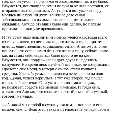
год, как он уехал, а признаков его возращения так и не было.
Разумеется, поначалу его семья получала от него весточки, он
отправлял их с караванами. А тут раз, и вот уже как пару
месяцев ни слуху, ни духу. Понятное дело семья
забеспокоилась, и в их доме поселилось томительное
ожидание. Хотя до отчаяния было ещё далеко, но первые
признаки паники уже проявлялись.
И тут сразу надо пояснить, что семья учёного состояла всего
из трёх человек, из него самого, его жены и сына, притом он
являлся единственным кормильцем семьи. А потому вполне
понятно, что оставшимся без него жене и сыну, сейчас кроме
как на самих себя надеяться было просто не на кого.
Разумеется, они поддерживали друг друга и надеялись
на лучшее. Но время шло, а учёный всё никак не возвращался.
Пролетел ещё месяц, у матери с сыном стали кончатся
средства. Ученый, уезжая, оставил им денег ровно на один
год. Думал, успеет вернуться, а тут уже второй год пошёл,
и ни какой весточки. Они уж и так экономили и эдак,
не помогает, средств всё меньше и меньше. И тогда сын,
а звали его Алихан, что означает знатный, смелый и умелый,
говорит матушке.
— А давай мы с тобой к султану сходим,… попросим его
помочь нам!… Ведь отец уехал в путешествие не ради своего