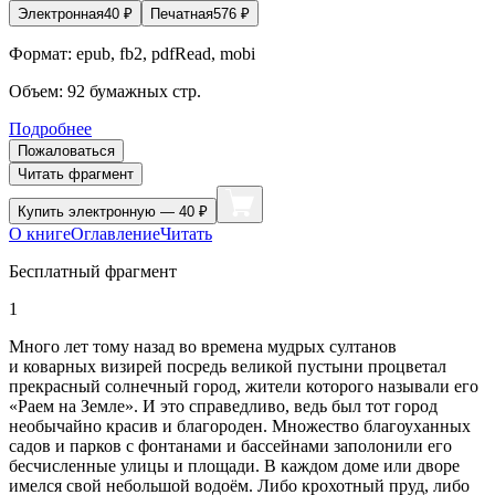
Электронная
40
₽
Печатная
576
₽
Формат:
epub, fb2, pdfRead, mobi
Объем:
92
бумажных стр.
Подробнее
Пожаловаться
Читать фрагмент
Купить
электронную — 40 ₽
О книге
Оглавление
Читать
Бесплатный фрагмент
1
Много лет тому назад во времена мудрых султанов
и коварных визирей посредь великой пустыни процветал
прекрасный солнечный город, жители которого называли его
«Раем на Земле». И это справедливо, ведь был тот город
необычайно красив и благороден. Множество благоуханных
садов и парков с фонтанами и бассейнами заполонили его
бесчисленные улицы и площади. В каждом доме или дворе
имелся свой небольшой водоём. Либо крохотный пруд, либо