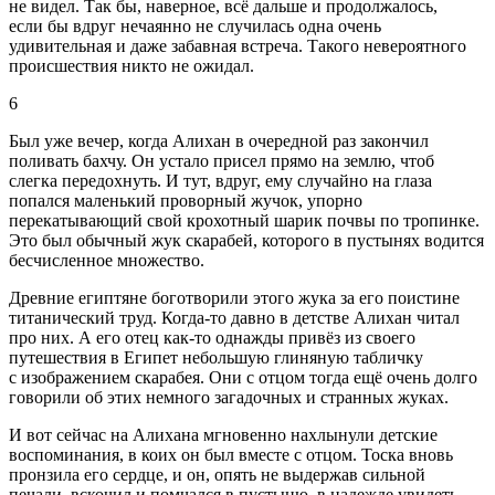
не видел. Так бы, наверное, всё дальше и продолжалось,
если бы вдруг нечаянно не случилась одна очень
удивительная и даже забавная встреча. Такого невероятного
происшествия никто не ожидал.
6
Был уже вечер, когда Алихан в очередной раз закончил
поливать бахчу. Он устало присел прямо на землю, чтоб
слегка передохнуть. И тут, вдруг, ему случайно на глаза
попался маленький проворный жучок, упорно
перекатывающий свой крохотный шарик почвы по тропинке.
Это был обычный жук скарабей, которого в пустынях водится
бесчисленное множество.
Древние египтяне боготворили этого жука за его поистине
титанический труд. Когда-то давно в детстве Алихан читал
про них. А его отец как-то однажды привёз из своего
путешествия в Египет небольшую глиняную табличку
с изображением скарабея. Они с отцом тогда ещё очень долго
говорили об этих немного загадочных и странных жуках.
И вот сейчас на Алихана мгновенно нахлынули детские
воспоминания, в коих он был вместе с отцом. Тоска вновь
пронзила его сердце, и он, опять не выдержав сильной
печали, вскочил и помчался в пустыню, в надежде увидеть