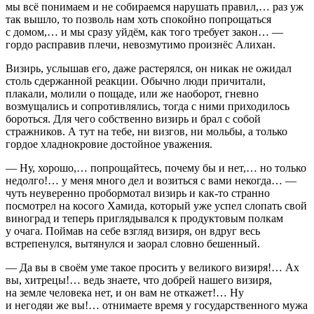
мы всё понимаем и не собираемся нарушать правил,… раз уж
так вышло, то позволь нам хоть спокойно попрощаться
с домом,… и мы сразу уйдём, как того требует закон… —
гордо расправив плечи, невозмутимо произнёс Алихан.
Визирь, услышав его, даже растерялся, он никак не ожидал
столь сдержанной реакции. Обычно люди причитали,
плакали, молили о пощаде, или же наоборот, гневно
возмущались и сопротивлялись, тогда с ними приходилось
бороться. Для чего собственно визирь и брал с собой
стражников. А тут на тебе, ни визгов, ни мольбы, а только
гордое хладнокровие достойное уважения.
— Ну, хорошо,… попрощайтесь, почему бы и нет,… но только
недолго!… у меня много дел и возиться с вами некогда… —
чуть неуверенно пробормотал визирь и как-то странно
посмотрел на косого Хамида, который уже успел слопать свой
виноград и теперь приглядывался к продуктовым полкам
у очага. Поймав на себе взгляд визиря, он вдруг весь
встрепенулся, вытянулся и заорал словно бешенный.
— Да вы в своём уме такое просить у великого визиря!… Ах
вы, хитрецы!… ведь знаете, что добрей нашего визиря,
на земле человека нет, и он вам не откажет!… Ну
и негодяи же вы!… отнимаете время у государственного мужа