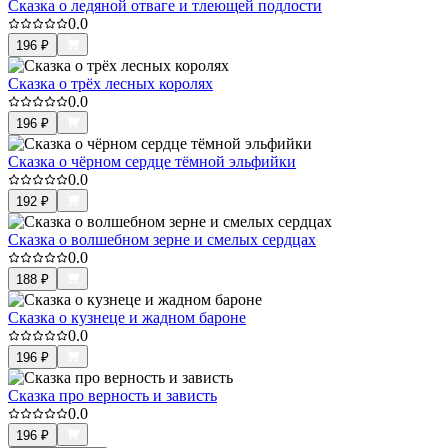
Сказка о ледяной отваге и тлеющей подлости
0.0
196
₽
Сказка о трёх лесных королях
0.0
196
₽
Сказка о чёрном сердце тёмной эльфийки
0.0
192
₽
Сказка о волшебном зерне и смелых сердцах
0.0
188
₽
Сказка о кузнеце и жадном бароне
0.0
196
₽
Сказка про верность и зависть
0.0
196
₽