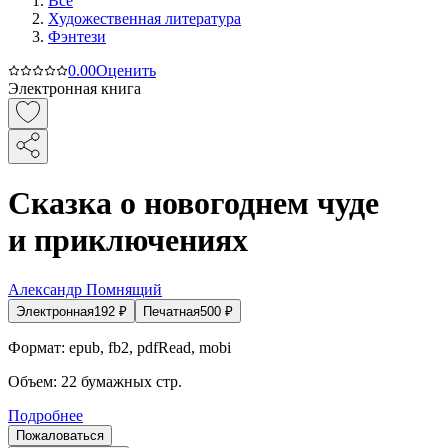
Все
Художественная литература
Фэнтези
0.0
0
Оценить
Электронная книга
Сказка о новогоднем чуде
и приключениях
Александр Помнящий
Электронная
192
₽
Печатная
500
₽
Формат:
epub, fb2, pdfRead, mobi
Объем:
22
бумажных стр.
Подробнее
Пожаловаться