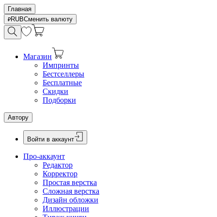
Главная
RUB
Сменить валюту
Магазин
Импринты
Бестселлеры
Бесплатные
Скидки
Подборки
Автору
Войти в аккаунт
Про-аккаунт
Редактор
Корректор
Простая верстка
Сложная верстка
Дизайн обложки
Иллюстрации