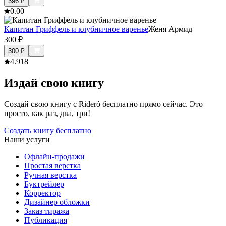
396
₽
0.0
0
Капитан Гриффель и клубничное варенье
Женя Армид
300
₽
300
₽
4.9
18
Издай свою книгу
Создай свою книгу с Rideró бесплатно прямо сейчас. Это
просто, как раз, два, три!
Создать книгу бесплатно
Наши услуги
Офлайн-продажи
Простая верстка
Ручная верстка
Буктрейлер
Корректор
Дизайнер обложки
Заказ тиража
Публикация