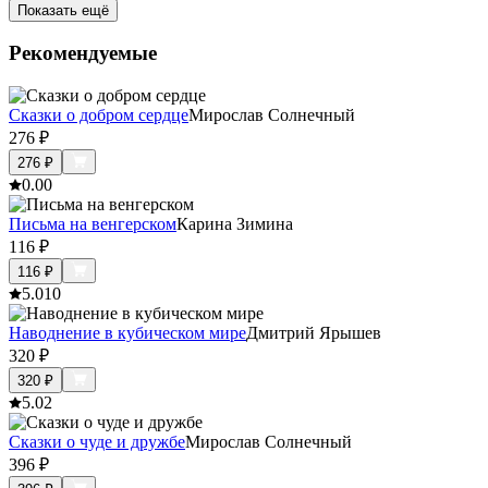
Показать ещё
Рекомендуемые
Сказки о добром сердце
Мирослав Солнечный
276
₽
276
₽
0.0
0
Письма на венгерском
Карина Зимина
116
₽
116
₽
5.0
10
Наводнение в кубическом мире
Дмитрий Ярышев
320
₽
320
₽
5.0
2
Сказки о чуде и дружбе
Мирослав Солнечный
396
₽