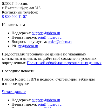
620027
,
Россия
,
г. Екатеринбург, а/я 313
Контактный телефон
:
8 800 500 11 67
Написать нам
Поддержка
:
support@ridero.ru
Печать тиража
:
print@ridero.ru
Вопросы по услугам
:
order@ridero.ru
PR
:
pr@ridero.ru
Предоставляя персональные данные по указанным
контактным данным, вы даёте своё согласие на условиях,
определенных
Политикой обработки персональных данных
Последние новости
Плюсы Rideró, ISBN в подарок, буктрейлеры, вебинары
и многое другое
Читать дальше
Поддержка
:
support@ridero.ru
Печать тиража
:
print@ridero.ru