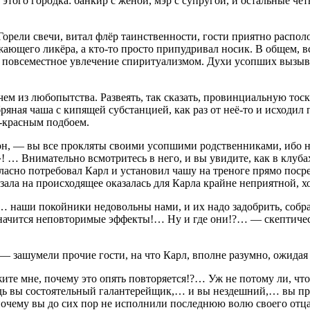
 этого городка: банкир с женой, мэр с супругой, и остальные 
орели свечи, витал флёр таинственности, гости приятно располо
жающего ликёра, а кто-то просто припудривал носик. В общем, в
сь повсеместное увлечение спиритуализмом. Духи усопших вызыв
 чем из любопытства. Развеять, так сказать, провинциальную то
ебряная чаша с кипящей субстанцией, как раз от неё-то и исход
о-красным подбоем.
 он, — вы все прокляты своими усопшими родственниками, ибо
! … Внимательно всмотритесь в него, и вы увидите, как в клуб
сно потребовал Карл и установил чашу на треноге прямо посред
ала на происходящее оказалась для Карла крайне неприятной, хо
… наши покойники недовольны нами, и их надо задобрить, собра
начится неповторимые эффекты!… Ну и где они!?… — скептическ
зашумели прочие гости, на что Карл, вполне разумно, ожидая т
те мне, почему это опять повторяется!?… Уж не потому ли, что 
дь вы состоятельный галантерейщик,… и вы нездешний,… вы пр
, почему вы до сих пор не исполнили последнюю волю своего от