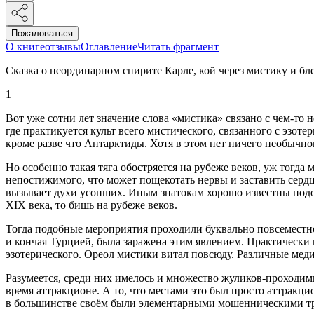
Пожаловаться
О книге
отзывы
Оглавление
Читать фрагмент
Сказка о неординарном спирите Карле, кой через мистику и бл
1
Вот уже сотни лет значение слова «мистика» связано с чем-то
где практикуется культ всего мистического, связанного с эзот
кроме разве что Антарктиды. Хотя в этом нет ничего необычног
Но особенно такая тяга обостряется на рубеже веков, уж тогда
непостижимого, что может пощекотать нервы и заставить серд
вызывает духи усопших. Иным знатокам хорошо известны подоб
XIX века, то бишь на рубеже веков.
Тогда подобные мероприятия проходили буквально повсеместно;
и кончая Турцией, была заражена этим явлением. Практически
эзотерического. Ореол мистики витал повсюду. Различные мед
Разумеется, среди них имелось и множество жуликов-проходимц
время аттракционе. А то, что местами это был просто аттракци
в большинстве своём были элементарными мошенническими тр