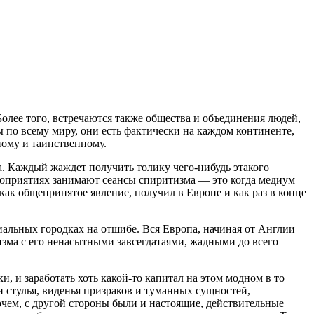
олее того, встречаются также общества и объединения людей,
ы по всему миру, они есть фактически на каждом континенте,
ному и таинственному.
ка. Каждый жаждет получить толику чего-нибудь этакого
роприятиях занимают сеансы спиритизма — это когда медиум
ак общепринятое явление, получил в Европе и как раз в конце
иальных городках на отшибе. Вся Европа, начиная от Англии
зма с его ненасытными завсегдатаями, жадными до всего
 и заработать хоть какой-то капитал на этом модном в то
и стулья, виденья призраков и туманных сущностей,
м, с другой стороны были и настоящие, действительные