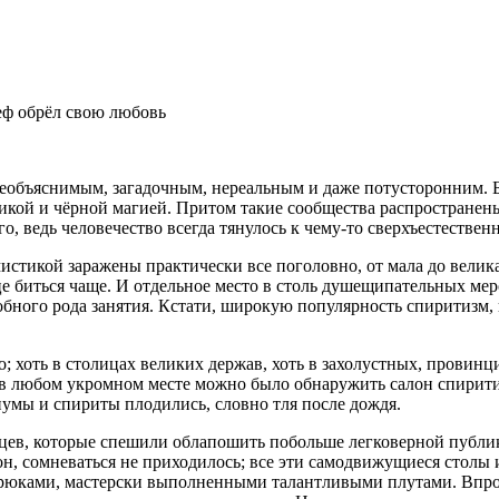
еф обрёл свою любовь
 необъяснимым, загадочным, нереальным и даже потусторонним. Б
ерикой и чёрной магией. Притом такие сообщества распространен
о, ведь человечество всегда тянулось к чему-то сверхъестествен
 мистикой заражены практически все поголовно, от мала до вели
це биться чаще. И отдельное место в столь душещипательных ме
ного рода занятия. Кстати, широкую популярность спиритизм, к
 хоть в столицах великих держав, хоть в захолустных, провинц
 в любом укромном месте можно было обнаружить салон спирити
иумы и спириты плодились, словно тля после дождя.
ев, которые спешили облапошить побольше легковерной публики,
он, сомневаться не приходилось; все эти самодвижущиеся столы 
юками, мастерски выполненными талантливыми плутами. Впроче