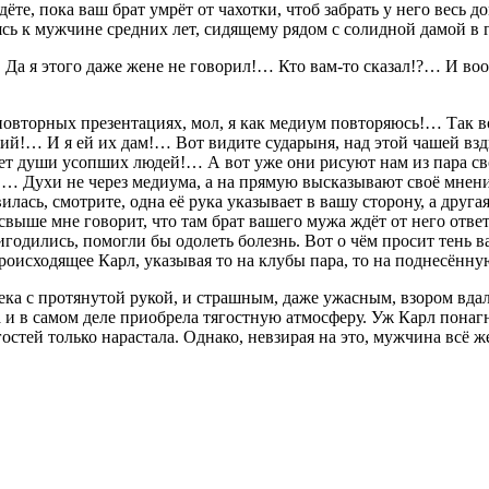
ёте, пока ваш брат умрёт от чахотки, чтоб забрать у него вес
ь к мужчине средних лет, сидящему рядом с солидной дамой в г
… Да я этого даже жене не говорил!… Кто вам-то сказал!?… И во
повторных презентациях, мол, я как медиум повторяюсь!… Так в
ий!… И я ей их дам!… Вот видите сударыня, над этой чашей взд
вает души усопших людей!… А вот уже они рисуют нам из пара с
!… Духи не через медиума, а на прямую высказывают своё мнени
лась, смотрите, одна её рука указывает в вашу сторону, а дру
 свыше мне говорит, что там брат вашего мужа ждёт от него отве
ригодились, помогли бы одолеть болезнь. Вот о чём просит тен
оисходящее Карл, указывая то на клубы пара, то на поднесённу
ка с протянутой рукой, и страшным, даже ужасным, взором вдал
 и в самом деле приобрела тягостную атмосферу. Уж Карл понагна
стей только нарастала. Однако, невзирая на это, мужчина всё ж