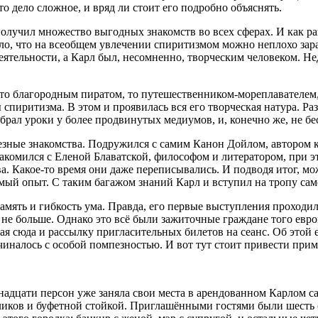
о дело сложное, и вряд ли стоит его подробно объяснять.
олучил множество выгодных знакомств во всех сферах. И как ра
шло, что на всеобщем увлечении спиритизмом можно неплохо зара
 деятельности, а Карл был, несомненно, творческим человеком. 
: то благородным пиратом, то путешественником-мореплавателе
спиритизма. В этом и проявилась вся его творческая натура. Раз
рал уроки у более продвинутых медиумов, и, конечно же, не бе
олезные знакомства. Подружился с самим Канон Дойлом, автором
накомился с Еленой Блаватской, философом и литератором, при э
а. Какое-то время они даже переписывались. И подводя итог, мож
мый опыт. С таким багажом знаний Карл и вступил на тропу сам
память и гибкость ума. Правда, его первые выступления проходи
 не больше. Однако это всё были зажиточные граждане того европ
я сюда и рассылку пригласительных билетов на сеанс. Об этой ег
иналось с особой помпезностью. И вот тут стоит привести прим
енадцати персон уже заняла свои места в арендованном Карлом с
оликов и буфетной стойкой. Приглашёнными гостями были шесть