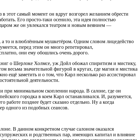
з в этот самый момент он вдруг возгорел желанием обрести
ботать. Его просто-таки осенило, эта идея полностью
Недаром же он увлекался театром и новым веянием —
м, а то и влюблённым мушкетёром. Одним словом лицедейство
умеется, перед этим он много репетировал,
сплатно, они ему обошлись очень дорого.
 книг о Шерлоке Холмсе, уж Дойл обожал спиритизм и мистику,
том весьма значительной фигурой в кругах, где магия и мистика
но ещё заметить и о том, что Карл несколько раз ассистировал
остоятельной деятельности.
ли при минимальном скоплении народа. В салоне, где он
ейского городка в коем Карл останавливался. И, разумеется,
о работе позднее будет сказано отдельно. Ну а когда
ер одного из подобных сеансов.
алоне. В данном конкретном случае салоном оказался
 супружеских и родственных пар, имеющих капитал и влияние