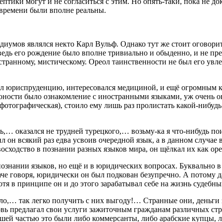
ики могут и не согласиться с этим. Но опять-таки, пока не дока
 времени были вполне реальны.
иумов являлся некто Карл Вульф. Однако тут же стоит оговорит
, ведь его рождение было вполне тривиально и обыденно, и не п
 странному, мистическому. Ореол таинственности не был его увл
чал юриспруденцию, интересовался медициной, и ещё огромным 
ности было ознакомление с иностранными языками, уж очень они
фотографическая), стоило ему лишь раз пролистать какой-нибудь
ь,… оказался не трудней турецкого,… возьму-ка я что-нибудь по
 он всякий раз едва усвоив очередной язык, а в данном случае 
восходство в познании разных языков мира, он щёлкал их как ор
 познании языков, но ещё и в юридических вопросах. Буквально 
е говоря, юридически он был подкован безупречно. А потому дал
отя в принципе он и до этого зарабатывал себе на жизнь судебн
ло,… так легко получить с них выгоду!… Странные они, деньги 
вь предлагал свои услуги зажиточным гражданам различных стра
льшей частью это были либо коммерсанты, либо арабские купцы, 