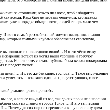
четыре пары, это коммерсанты с юными прелестницами невестами
жились за столиками; кто-то пил кофе, чтоб взбодрится
сё как всегда. Карл был не первым медиумом, кто заезжал
ались уже в порядке обыденности, людей теперь мало чем
ску. И вот в самый расслабленный момент ожидания, в салон
ил пар, который томными клубами обволакивал его тощую,
 не выполнили их последнюю волю!… И я это чётко вижу
ах испарений встают из могил ваши усопшие и требуют
ь зала. Конечно же, сначала публика была весьма шокирована
тя и предсказуемой.
ть денег!… Ну, это же б
анальн
о, господа!… Такое выступление
и усмехаясь, высказался один из присутствующих, и все
акой реакции, резко произнёс.
вы все, а вернее каждый из вас, так до сих пор и не выполнил
ибыли сюда из славного города Трира!… И это вы первый
ца!?… Почему до сих пор не переписали вашу половину дома