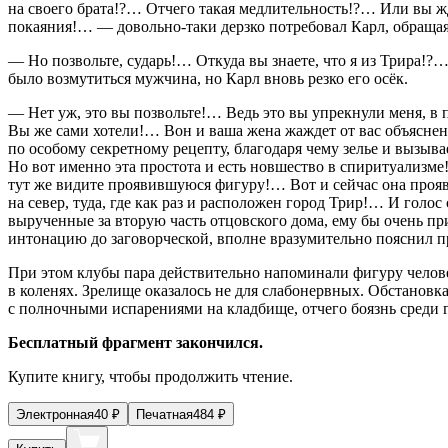
на своего брата!?… Отчего такая медлительность!?… Или вы жд
покаяния!… — довольно-таки дерзко потребовал Карл, обращаяс
— Но позвольте, сударь!… Откуда вы знаете, что я из Трира!?
было возмутиться мужчина, но Карл вновь резко его осёк.
— Нет уж, это вы позвольте!… Ведь это вы упрекнули меня, в 
Вы же сами хотели!… Вон и ваша жена жаждет от вас объяснен
по особому секретному рецепту, благодаря чему зелье и вызы
Но вот именно эта простота и есть новшество в спиритуализме
тут же видите проявившуюся фигуру!… Вот и сейчас она прояви
на север, туда, где как раз и расположен город Трир!… И голос
вырученные за вторую часть отцовского дома, ему бы очень п
интонацию до заговорческой, вполне вразумительно пояснил пр
При этом клубы пара действительно напоминали фигуру челове
в коленях. Зрелище оказалось не для слабонервных. Обстановка
с полночными испарениями на кладбище, отчего боязнь среди го
Бесплатный фрагмент закончился.
Купите книгу, чтобы продолжить чтение.
Электронная
40
₽
Печатная
484
₽