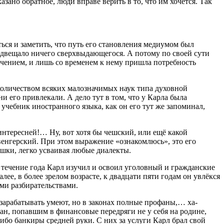
зано обратное, люди вправе верить в то, что им хочется. Так
ься и заметить, что путь его становления медиумом был
редвещало ничего сверхвыдающегося. А потому по своей сути
ечением, и лишь со временем к нему пришла потребность
количеством всяких малозначимых наук типа духовной
 его привлекали. А дело тут в том, что у Карла была
 учебник иностранного языка, как он его тут же запоминал,
интересней!… Ну, вот хотя бы чешский, или ещё какой
венгерский. При этом выражение «ознакомлюсь», это его
ешки, легко усваивая любые диалекты.
в течение года Карл изучил и освоил уголовный и гражданские
ее, в более зрелом возрасте, к двадцати пяти годам он увлёкся
ыми разбирательствами.
зарабатывать умеют, но в законах полные профаны,… ха-
н, попавшим в финансовые передряги не у себя на родине,
либо банкиры средней руки. С них за услуги Карл брал свой