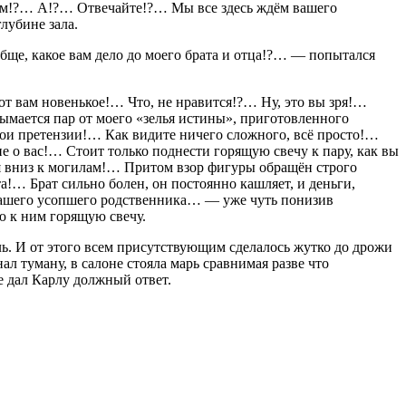
ь дом!?… А!?… Отвечайте!?… Мы все здесь ждём вашего
лубине зала.
обще, какое вам дело до моего брата и отца!?… — попытался
от вам новенькое!… Что, не нравится!?… Ну, это вы зря!…
ымается пар от моего «зелья истины», приготовленного
вои претензии!… Как видите ничего сложного, всё просто!…
е о вас!… Стоит только поднести горящую свечу к пару, как вы
гая вниз к могилам!… Притом взор фигуры обращён строго
та!… Брат сильно болен, он постоянно кашляет, и деньги,
ь вашего усопшего родственника… — уже чуть понизив
ю к ним горящую свечу.
ь. И от этого всем присутствующим сделалось жутко до дрожи
л туману, в салоне стояла марь сравнимая разве что
е дал Карлу должный ответ.