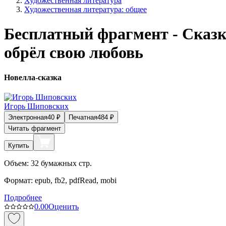
Художественная литература
Художественная литература: общее
Бесплатный фрагмент - Сказка
обрёл свою любовь
Новелла-сказка
Игорь Шиповских
Электронная
40
₽
Печатная
484
₽
Читать фрагмент
Купить
Объем:
32
бумажных стр.
Формат:
epub, fb2, pdfRead, mobi
Подробнее
0.0
0
Оценить