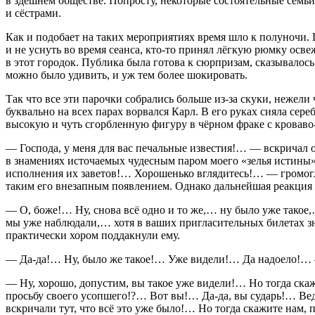
в здешнем обществе. Попросту, некоторые состоятельные семьи
и сёстрами.
Как и подобает на таких мероприятиях время шло к полуночи. Г
и не уснуть во время сеанса, кто-то принял лёгкую рюмку осве
в этот городок. Публика была готова к сюрпризам, сказывало
можно было удивить, и уж тем более шокировать.
Так что все эти парочки собрались больше из-за скуки, нежели
буквально на всех парах ворвался Карл. В его руках сияла сер
высокую и чуть сгорбленную фигуру в чёрном фраке с кровав
— Господа, у меня для вас печальные известия!… — вскричал
в знамениях источаемых чудесным паром моего «зелья истины»
исполнения их заветов!… Хорошенько вглядитесь!… — громогла
таким его внезапным появлением. Однако дальнейшая реакция з
— О, боже!… Ну, снова всё одно и то же,… ну было уже такое,
мы уже наблюдали,… хотя в ваших пригласительных билетах з
практически хором поддакнули ему.
— Да-да!… Ну, было же такое!… Уже видели!… Да надоело!… — 
— Ну, хорошо, допустим, вы такое уже видели!… Но тогда скажи
просьбу своего усопшего!?… Вот вы!… Да-да, вы сударь!… Ве
вскричали тут, что всё это уже было!… Но тогда скажите нам