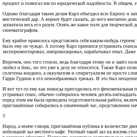
процент и помогал им по юридической надобности. В общем, эт
Однако благодаря таким делам Карл объездил всю Европу и зап
мистический дар. А вернее будет сказать, до него внезапно до
захватила весь его разум. Опять же какое поле для творческой
синематографом.
Ему крайне нравилось представлять себя каким-нибудь героем
было ему не чуждо. А потому Карл принялся устраивать сеансы 
экспериментировал, импровизировал, нарабатывал опыт. Даже б
Впрочем, оно того стоило, ведь благодаря этому он и завёл п
любил и бокс, но это уже к делу не относится. Также Карл поз
сплетены воедино, а оккультизм и спиритуализм не просто слов
Гарри Гудини в его невообразимых трюках. И это был неоцени
И вот тут-то ему как никогда пригодились его феноменальная 
устраивал сеанс, обычно собиралось человек десять-пятнадцать
перед этим им была проведена подготовительная работа, включа
приглашённые собирались в означенный час, представление нач
3
Народ, а иначе говоря, приглашённая публика в количестве дв
небольшой зал местного кафе. Уютный такой зал на восемь ст