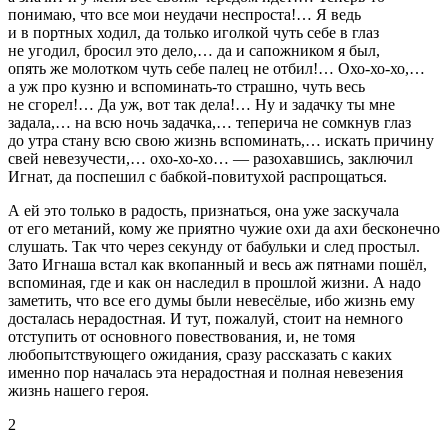
понимаю, что все мои неудачи неспроста!… Я ведь
и в портных ходил, да только иголкой чуть себе в глаз
не угодил, бросил это дело,… да и сапожником я был,
опять же молотком чуть себе палец не отбил!… Охо-хо-хо,…
а уж про кузню и вспоминать-то страшно, чуть весь
не сгорел!… Да уж, вот так дела!… Ну и задачку ты мне
задала,… на всю ночь задачка,… теперича не сомкнув глаз
до утра стану всю свою жизнь вспоминать,… искать причину
свей невезучести,… охо-хо-хо… — разохавшись, заключил
Игнат, да поспешил с бабкой-повитухой распрощаться.
А ей это только в радость, признаться, она уже заскучала
от его метаний, кому же приятно чужие охи да ахи бесконечно
слушать. Так что через секунду от б
абуль
ки и след простыл.
Зато Игнаша встал как вкопанный и весь аж пятнами пошёл,
вспоминая, где и как он наследил в прошлой жизни. А надо
заметить, что все его думы были невесёлые, ибо жизнь ему
досталась нерадостная. И тут, пожалуй, стоит на немного
отступить от основного повествования, и, не томя
любопытствующего ожидания, сразу рассказать с каких
именно пор началась эта нерадостная и полная невезения
жизнь нашего героя.
2