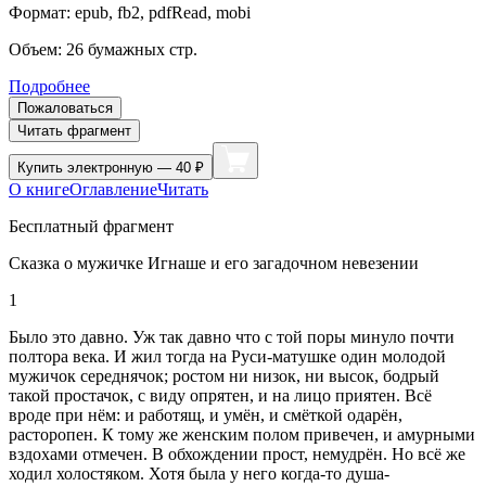
Формат:
epub, fb2, pdfRead, mobi
Объем:
26
бумажных стр.
Подробнее
Пожаловаться
Читать фрагмент
Купить
электронную — 40 ₽
О книге
Оглавление
Читать
Бесплатный фрагмент
Сказка о мужичке Игнаше и его загадочном невезении
1
Было это давно. Уж так давно что с той поры минуло почти
полтора века. И жил тогда на Руси-матушке один молодой
мужичок середнячок; ростом ни низок, ни высок, бодрый
такой простачок, с виду опрятен, и на лицо приятен. Всё
вроде при нём: и работящ, и умён, и смёткой одарён,
расторопен. К тому же женским полом привечен, и амурными
вздохами отмечен. В обхождении прост, немудрён. Но всё же
ходил холостяком. Хотя была у него когда-то душа-