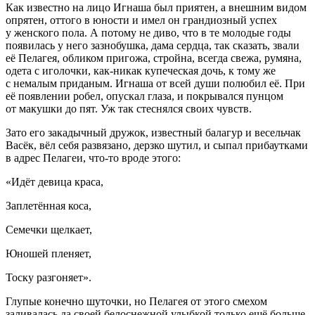
Как известно на лицо Игнаша был приятен, а внешним видом
опрятен, оттого в юности и имел он грандиозный успех
у женского пола. А потому не диво, что в те молодые годы
появилась у него зазнобушка, дама сердца, так сказать, звали
её Пелагея, обликом пригожа, стройна, всегда свежа, румяна,
одета с иголочки, как-никак купеческая дочь, к тому же
с немалым приданым. Игнаша от всей души полюбил её. При
её появлении робел, опускал глаза, и покрывался пунцом
от макушки до пят. Уж так стеснялся своих чувств.
Зато его закадычный дружок, известный балагур и весельчак
Васёк, вёл себя развязано, дерзко шутил, и сыпал прибаутками
в адрес Пелагеи, что-то вроде этого:
«Идёт девица краса,
Заплетённая коса,
Семечки щелкает,
Юношей пленяет,
Тоску разгоняет».
Глупые конечно шуточки, но Пелагея от этого смехом
заливалась да своей белоснежной улыбкой только ещё
боль
ше