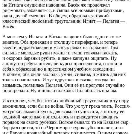
на Игната смущение наводила. Васёк же продолжал
рифмовать, забавляться, и сыпал всё новыми прибаутками,
одна другой смешнее. В общем, образовался этакий
классический любовный треугольник: Игнат — Пелагея —
Васёк.
А меж тем у Игната и Васька на двоих было одно и то же
занятие. Оба приехали в столицу с периферии, и теперь
вместе подрабатывали в мясных рядах на торжище. Там
сильные молодые руки нужны: и туши говяжьи таскать,
и окорока бараньи рубить, и даже каплуна ощипать. Ну
а попутно ребята посещали курсы просвещения, готовили
себя к образованию в престижном учебном заведении.
В общем, оба были молоды, умны, сильны, и жизнь для них
только начиналась. И тут вдруг как в сказке, откуда ни
возьмись, появилась Пелагея. Они её на прогулке случайно
повстречали. Ну и пошло поехало. Полюбилась она им.
И кто знает, чем бы этот их любовный треугольник в ту пору
закончился, если бы не
войн
а. Что уж тут греха таить,
Росси
я-
матушка лакомый кусок для всякого супостата, а потому ей
родимой частенько приходилось и приходится наводить
порядок на своих
рубеж
ах. Всякое бывало: то на Кавказе сыр-
бор разгорится, то на Черноморье турок зубы
оскал
ит, а то
и с Европы враждебный ветерок поднимется. Одним словом