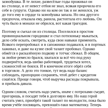
зазнобушка. В те лихие, развесёлые годы проживал он
во столице, и от невест отбоя не знал, всякая пр
орочи
ла его
себе в супруги. Однако ни на ком он так и не женился, уж
до того ему в сердце та зазнобушка запала. Но она другого
предпочла, отказала ему, ранила, растоптала его любовь. Он
чуть было в мо
нахи
не обрился, вот какая трагедия.
Поэтому и съехал он из столицы. Поселился в простом
провинциальном городишке и стал потихоньку мыкаться,
дело себе искать, смотреть, куда свои навыки применить.
Всякого перепробовал: и в сапожники подавался, и в портных
хаживал, и даже на кузне свой талант пробовал. Однако
обжёгся о раскалённую подкову и тотчас сбежал. В общем,
за любое ремесло брался, хватался за всё что под руку
подвернётся, ведь шибко работящий, трудиться хотел,
сложностей не боялся. И в конечном итоге обрёл себя
в торговле. А дело это тонкое, тут ведь надо баланс
соблюдать, пропорцию сохранять, чтоб д
ебет
с кредитом
сошёлся. Проще говоря, чтоб выручка расходы покрывала,
и прибыль давала.
Одним словом, считать надо уметь, иначе с потрохами съедят,
прогоришь, и посадят тебя в долговую яму. Но наш герой
считать умел, приобрёл такой талант по молодости, пока было
время учёбе посвящать, превзошёл-таки математику. Теперь