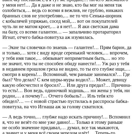
у меня нет!… Да я даже и не знаю, кто бы мог на меня так
озлобиться,… ведь со всеми я вежлив, не грублю, никаких
бранных слов не употребляю,… не то что Сенька-шорник
с кобылячей упряжью, сосед мой,… вот он покупателей
чуть ли не матом кроет,… а я нет!… Я аки светская дама
на балу, со всеми галантен… — запальчиво протараторил
Игнат, отчего бабка-повитуха аж изумилась.
— Экие ты словечки-то знаешь — галантен!… Прям барин, да
и только,… хотя с виду вроде серенький человек,… впрочем,
у тебя имя такое,… обязывает неприметным быть,… но это
не значит, что ты не способен обиду нанести!… Уж раз у тебя
в недавнем прошлом греха не видно, то ты его глубже ищи,…
смотри в корень!… Вспоминай, чем раньше занимался?… Где
был? Что делал? С кем шуры-муры водил?… Может, девицу
какую обесчестил и бросил?… Или друга предал?… Причина-
то есть!… Вон ведь, одиночкой ходишь,… ни жены у тебя, ни
родни,… а почему?… Отчего бобыль?… Иль тебя кто
обидел?… — с новой страстью пустилась в расспросы бабка-
повитуха, на что Игнаша аж за голову схватился.
— А ведь точно,… глубже надо искать причину!… Вспомнил
я, что не везёт-то мне уже давно!… Только я этому раньше
не особо значение придавал,… думал, все так мыкаются,
а значит и у меня всё своим чередом идёт!… Теперь-то