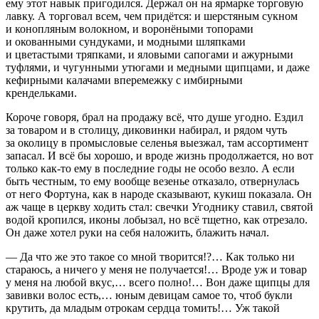
ему этот навык пригодился. Держал он на ярмарке торговую
лавку. А торговал всем, чем придётся: и шерстяным сукном
и
конопл
яным волокном, и воронёными топорами
и окованными сундуками, и модными шляпками
и цветастыми тряпками, и яловыми сапогами и ажурными
туфлями, и чугунными утюгами и медными щипцами, и даже
кефирными калачами вперемежку с имбирными
крендельками.
Короче говоря, брал на продажу всё, что душе угодно. Ездил
за товаром и в столицу, диковинки набирал, и рядом чуть
за околицу в промысловые селенья выезжал, там ассортимент
запасал. И всё бы хорошо, и вроде жизнь продолжается, но вот
только как-то ему в последние годы не особо везло. А если
быть честным, то ему вообще везенье отказало, отвернулась
от него Фортуна, как в народе сказывают, кукиш показала. Он
аж чаще в церкву ходить стал: свечки Угоднику ставил, святой
водой кропился, иконы
лобыза
л, но всё тщетно, как отрезало.
Он даже хотел руки на себя наложить, блажить начал.
— Да что же это такое со мной творится!?… Как только ни
стараюсь, а ничего у меня не получается!… Вроде уж и товар
у меня на любой вкус,… всего полно!… Вон даже щипцы для
завивки волос есть,… юным девицам самое то, чтоб букли
крутить, да младым отрокам сердца томить!… Уж такой