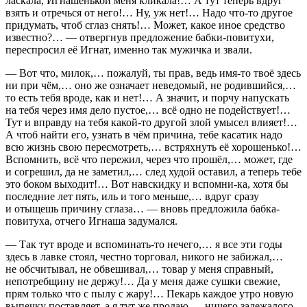
ласк
ала, Игнашенькой меня кликала!… А тут теперь вдруг
взять и отречься от него!… Ну, уж нет!… Надо что-то другое
придумать, чтоб сглаз снять!… Может, какое иное средство
известно?… — отвергнув предложение бабки-повитухи,
переспросил её Игнат, именно так мужичка и звали.
— Вот что, милок,… пожалуй, ты прав, ведь имя-то твоё здесь
ни при чём,… оно же означает неведомый, не родившийся,…
то есть тебя вроде, как и нет!… А значит, и порчу напускать
на тебя через имя дело пустое,… всё одно не подействует!…
Тут и вправду на тебя какой-то другой злой умысел влияет!…
А чтоб найти его, узнать в чём причина, тебе касатик надо
всю жизнь свою пересмотреть,… встряхнуть её хорошенько!…
Вспомнить, всё что пережил, через что прошёл,… может, где
и согрешил, да не заметил,… след худой оставил, а теперь тебе
это боком выходит!… Вот навскидку и вспомни-ка, хотя бы
последние лет пять, иль и того меньше,… вдруг сразу
и отыщешь причину сглаза… — вновь предложила бабка-
повитуха, отчего Игнаша задумался.
— Так тут вроде и вспоминать-то нечего,… я все эти годы
здесь в лавке стоял, честно торговал, никого не забижал,…
не обсчитывал, не обвешивал,… товар у меня справный,
непотребщину не держу!… Да у меня даже сушки свежие,
прям только что с пылу с жару!… Пекарь каждое утро новую
выпечку поставляет, а я тут же продаю,… ничего залежалого