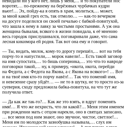
невидали ни у кого нет, лишь у меня,… и то покупатели нос
воротят,… по-прежнему на берёзовых чурбачках кудри
вьют!… Эх, пойду-ка я опять в храм, молиться,… может,
за мной какой грех есть, так отмолю… — как-то вечерком
на досуге поделился он своей печалью с бабкой-повитухой,
что зашла к нему в лавку за чистыми простынями. А уж она
женщина бывалая, всякого в жизни повидала, к её мнению
весь городок прислушивался, поговаривали даже, что сама
лесная кикимора ей родня. Так вот она ему и говорит.
— Ты, видать, милок, кому-то дорогу перешёл,… вот на тебя
порчу-то и напустили,… морок навели!… Есть такой заговор
на имя супостата,… то бишь соперника,… это что-то навроде
поговорки такой,… ну, к примеру, «икота, икота, перейди
на Федота, а с Федота на Якова, а с Якова на всякого»! … Вот
и на твоё имя кто-то порчу навёл!… Так что поменяй имя,
и невезение сразу уйдёт… — не то в шутку, не то просто из-за
суеверия, сходу предложила бабка-повитуха, на что тут же
получила ответ.
— Да как же так-то?… Как же это взять, и вдруг поменять
имя!… Я что же нехристь, что ли какой?… Меня этим именем
при рождении мать с отцом нарекли, оно в святцах записано,
… все меня под ним знают, оно звучное, чистое, светлое!…
Меня им по молодости зазнобушка называла,… слух им