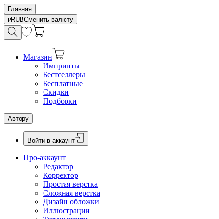
Главная
RUB
Сменить валюту
Магазин
Импринты
Бестселлеры
Бесплатные
Скидки
Подборки
Автору
Войти в аккаунт
Про-аккаунт
Редактор
Корректор
Простая верстка
Сложная верстка
Дизайн обложки
Иллюстрации