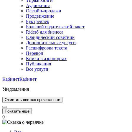
Тираж книги
Аудиокнига
Офлайн-продажи
Продвижение
Буктрейлер
Большой издательский пакет
Rideró для бизнеса
Юридический советник
Дополнительные услуги
Расшифровка текста
Перевод
Книги в аэропортах
Публикация
Все услуги
Кабинет
Кабинет
Уведомления
Отметить все как прочитанные
Показать ещё
0
+