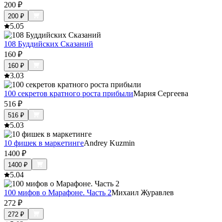
200
₽
200
₽
5.0
5
108 Буддийских Сказаний
160
₽
160
₽
3.0
3
100 секретов кратного роста прибыли
Мария Сергеева
516
₽
516
₽
5.0
3
10 фишек в маркетинге
Andrey Kuzmin
1400
₽
1400
₽
5.0
4
100 мифов о Марафоне. Часть 2
Михаил Журавлев
272
₽
272
₽