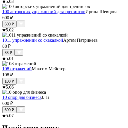
5.0
3
100 авторских упражнений для тренингов
Ирина Шевцова
600
₽
600
₽
5.0
2
1011 упражнений со скакалкой
Артем Патрикеев
88
₽
88
₽
5.0
1
108 отражений
Максим Мейстер
108
₽
108
₽
5.0
6
10 опор для бизнеса
J. Ti
600
₽
600
₽
5.0
7
Издай свою книгу