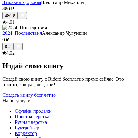
8 правил здоровья
Владимир Михайлец
480
₽
480
₽
4.0
1
2024. Последствия
Александр Чугункин
0
₽
0
₽
4.0
2
Издай свою книгу
Создай свою книгу с Rideró бесплатно прямо сейчас. Это
просто, как раз, два, три!
Создать книгу бесплатно
Наши услуги
Офлайн-продажи
Простая верстка
Ручная верстка
Буктрейлер
Корректор