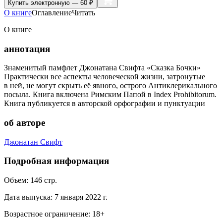
Купить
электронную — 60 ₽
О книге
Оглавление
Читать
О книге
аннотация
Знаменитый памфлет Джонатана Свифта «Сказка Бочки»
Практически все аспекты человеческой жизни, затронутые
в ней, не могут скрыть её явного, острого Антиклерикального
посыла. Книга включена Римским Папой в Index Рrohibitorum.
Книга публикуется в авторской орфографии и пунктуации
об авторе
Джонатан Свифт
Подробная информация
Объем:
146
стр.
Дата выпуска:
7 января 2022 г.
Возрастное ограничение:
18
+