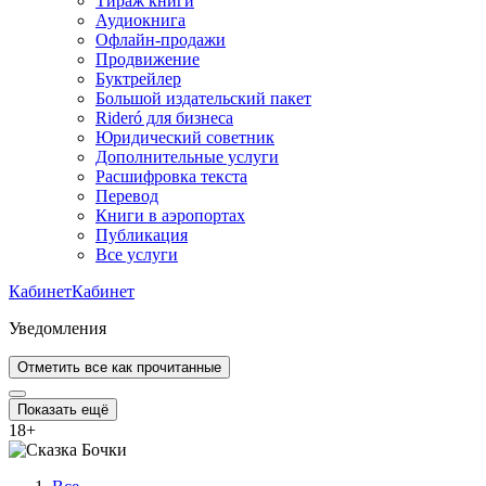
Тираж книги
Аудиокнига
Офлайн-продажи
Продвижение
Буктрейлер
Большой издательский пакет
Rideró для бизнеса
Юридический советник
Дополнительные услуги
Расшифровка текста
Перевод
Книги в аэропортах
Публикация
Все услуги
Кабинет
Кабинет
Уведомления
Отметить все как прочитанные
Показать ещё
18
+