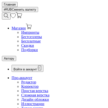
Главная
RUB
Сменить валюту
Магазин
Импринты
Бестселлеры
Бесплатные
Скидки
Подборки
Автору
Войти в аккаунт
Про-аккаунт
Редактор
Корректор
Простая верстка
Сложная верстка
Дизайн обложки
Иллюстрации