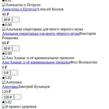
4.0
1
Анекдоты о Петрухе
Алексей Козлов
40
₽
40
₽
0.0
0
Анальная секретарша для моего чёрного мужа
Виктория
Романова
60
₽
60
₽
0.0
0
Ана Ананас и её криминальное прошлое
Фил Волокитин
0
₽
0
₽
5.0
2
Аннушка
Дмитрий Буханцев
120
₽
120
₽
5.0
2