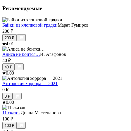
Рекомендуемые
Байки из хлопковой грядки
Марат Гумиров
200
₽
200
₽
4.0
1
Алиса не боится…
И. Агафонов
40
₽
40
₽
0.0
0
Антология хоррора — 2021
0
₽
0
₽
0.0
0
11 сказок
Диана Мастепанова
100
₽
100
₽