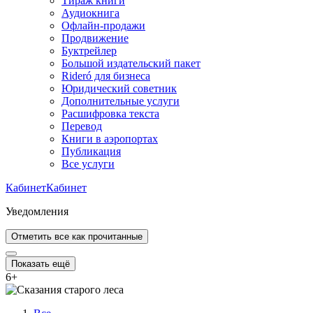
Тираж книги
Аудиокнига
Офлайн-продажи
Продвижение
Буктрейлер
Большой издательский пакет
Rideró для бизнеса
Юридический советник
Дополнительные услуги
Расшифровка текста
Перевод
Книги в аэропортах
Публикация
Все услуги
Кабинет
Кабинет
Уведомления
Отметить все как прочитанные
Показать ещё
6
+