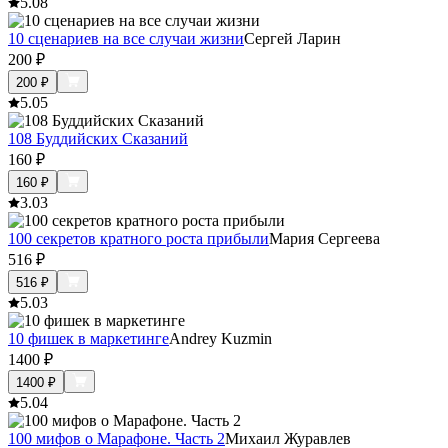
5.0
8
10 сценариев на все случаи жизни
Сергей Ларин
200
₽
200
₽
5.0
5
108 Буддийских Сказаний
160
₽
160
₽
3.0
3
100 секретов кратного роста прибыли
Мария Сергеева
516
₽
516
₽
5.0
3
10 фишек в маркетинге
Andrey Kuzmin
1400
₽
1400
₽
5.0
4
100 мифов о Марафоне. Часть 2
Михаил Журавлев