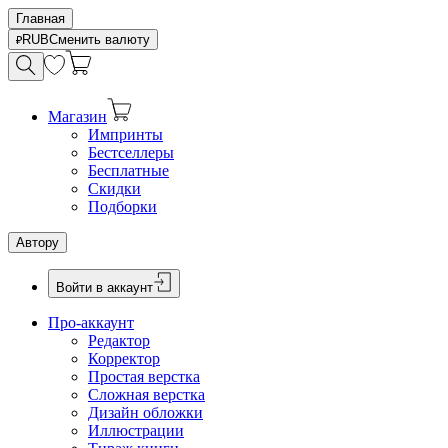
Главная
RUB
Сменить валюту
Магазин
Импринты
Бестселлеры
Бесплатные
Скидки
Подборки
Автору
Войти в аккаунт
Про-аккаунт
Редактор
Корректор
Простая верстка
Сложная верстка
Дизайн обложки
Иллюстрации