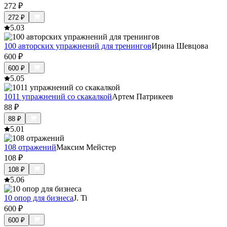
272
₽
272
₽
5.0
3
100 авторских упражнений для тренингов
Ирина Шевцова
600
₽
600
₽
5.0
5
1011 упражнений со скакалкой
Артем Патрикеев
88
₽
88
₽
5.0
1
108 отражений
Максим Мейстер
108
₽
108
₽
5.0
6
10 опор для бизнеса
J. Ti
600
₽
600
₽