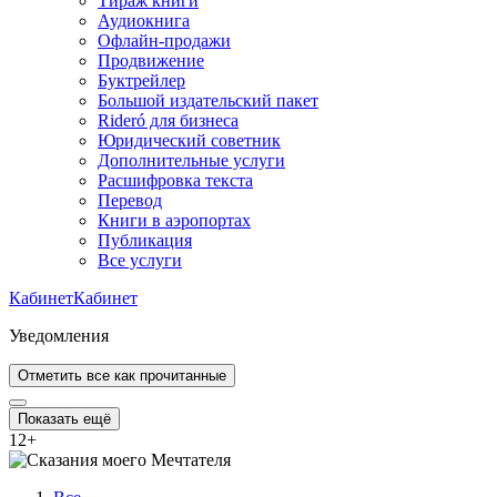
Тираж книги
Аудиокнига
Офлайн-продажи
Продвижение
Буктрейлер
Большой издательский пакет
Rideró для бизнеса
Юридический советник
Дополнительные услуги
Расшифровка текста
Перевод
Книги в аэропортах
Публикация
Все услуги
Кабинет
Кабинет
Уведомления
Отметить все как прочитанные
Показать ещё
12
+