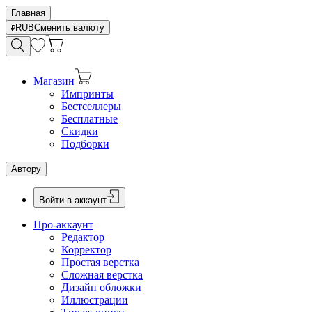
Главная
RUB
Сменить валюту
Магазин
Импринты
Бестселлеры
Бесплатные
Скидки
Подборки
Автору
Войти в аккаунт
Про-аккаунт
Редактор
Корректор
Простая верстка
Сложная верстка
Дизайн обложки
Иллюстрации