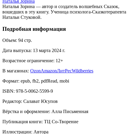
Наталья Зорина
Наталья Зорина — автор и создатель волшебных Сказок,
вошедших в эту книгу. Ученица психолога-Сказкотерапевта
Натальи Стуковой.
Подробная информация
Объем:
94
стр.
Дата выпуска:
13 марта 2024 г.
Возрастное ограничение:
12
+
В магазинах:
Ozon
Amazon
ЛитРес
Wildberries
Формат:
epub, fb2, pdfRead, mobi
ISBN:
978-5-0062-5599-9
Редактор
:
Салават Юсупов
Вёрстка и оформление
:
Алла Письменная
Публикация книги
:
ТЦ Со-Творение
Иллюстрации
:
Автора