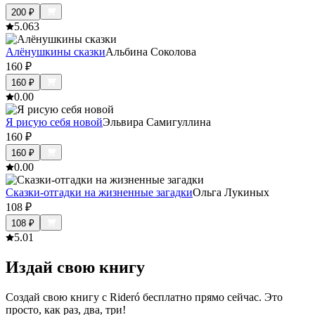
200
₽
5.0
63
Алёнушкины сказки
Альбина Соколова
160
₽
160
₽
0.0
0
Я рисую себя новой
Эльвира Самигуллина
160
₽
160
₽
0.0
0
Сказки-отгадки на жизненные загадки
Ольга Лукиных
108
₽
108
₽
5.0
1
Издай свою книгу
Создай свою книгу с Rideró бесплатно прямо сейчас. Это
просто, как раз, два, три!