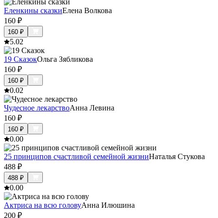
Еленкины сказки
Елена Волкова
160
₽
160
₽
5.0
2
19 Сказок
Ольга Зябликова
160
₽
160
₽
0.0
2
Чудесное лекарство
Анна Левина
160
₽
160
₽
0.0
0
25 принципов счастливой семейной жизни
Наталья Стукова
488
₽
488
₽
0.0
0
Актриса на всю голову
Анна Илюшина
200
₽