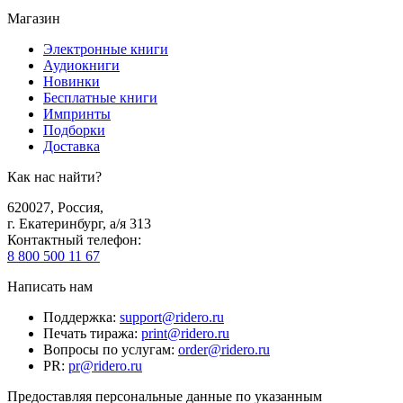
Магазин
Электронные книги
Аудиокниги
Новинки
Бесплатные книги
Импринты
Подборки
Доставка
Как нас найти?
620027
,
Россия
,
г. Екатеринбург, а/я 313
Контактный телефон
:
8 800 500 11 67
Написать нам
Поддержка
:
support@ridero.ru
Печать тиража
:
print@ridero.ru
Вопросы по услугам
:
order@ridero.ru
PR
:
pr@ridero.ru
Предоставляя персональные данные по указанным