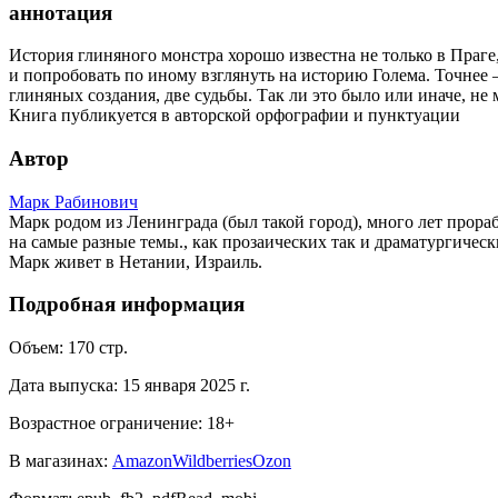
аннотация
История глиняного монстра хорошо известна не только в Праге,
и попробовать по иному взглянуть на историю Голема. Точнее —
глиняных создания, две судьбы. Так ли это было или иначе, не 
Книга публикуется в авторской орфографии и пунктуации
Автор
Марк Рабинович
Марк родом из Ленинграда (был такой город), много лет прора
на самые разные темы., как прозаических так и драматургиче
Марк живет в Нетании, Израиль.
Подробная информация
Объем:
170
стр.
Дата выпуска:
15 января 2025 г.
Возрастное ограничение:
18
+
В магазинах:
Amazon
Wildberries
Ozon