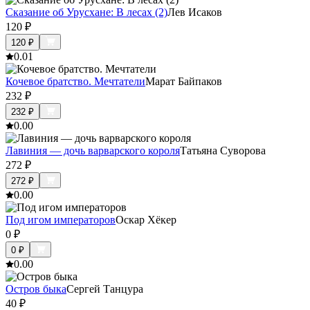
Сказание об Урусхане: В лесах (2)
Лев Исаков
120
₽
120
₽
0.0
1
Кочевое братство. Мечтатели
Марат Байпаков
232
₽
232
₽
0.0
0
Лавиния — дочь варварского короля
Татьяна Суворова
272
₽
272
₽
0.0
0
Под игом императоров
Оскар Хёкер
0
₽
0
₽
0.0
0
Остров быка
Сергей Танцура
40
₽