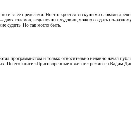
 но и за ее пределами. Но что кроется за скупыми словами древ
 двух големов, ведь ночных чудовищ можно создать по-разному. 
мне судить. Но так могло быть.
ботал программистом и только относительно недавно начал публ
ских. По его книге «Приговоренные к жизни» режиссер Вадим Ди