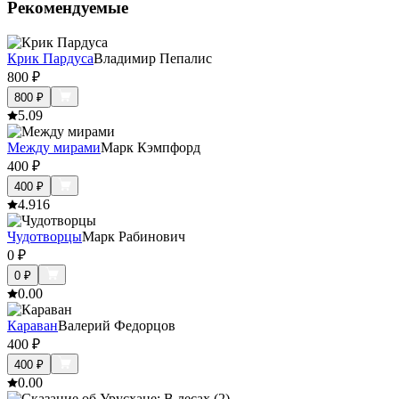
Рекомендуемые
Крик Пардуса
Владимир Пепалис
800
₽
800
₽
5.0
9
Между мирами
Марк Кэмпфорд
400
₽
400
₽
4.9
16
Чудотворцы
Марк Рабинович
0
₽
0
₽
0.0
0
Караван
Валерий Федорцов
400
₽
400
₽
0.0
0