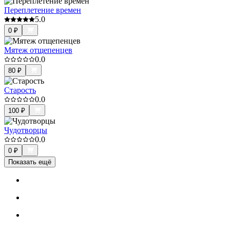
Переплетение времен
5.0
0
₽
Мятеж отщепенцев
0.0
80
₽
Старость
0.0
100
₽
Чудотворцы
0.0
0
₽
Показать ещё