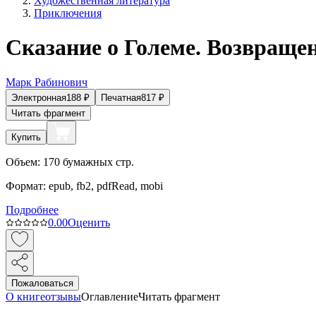
Художественная литература
Приключения
Сказание о Големе. Возвраще
Марк Рабинович
Электронная
188
₽
Печатная
817
₽
Читать фрагмент
Купить
Объем:
170
бумажных стр.
Формат:
epub, fb2, pdfRead, mobi
Подробнее
0.0
0
Оценить
Пожаловаться
О книге
отзывы
Оглавление
Читать фрагмент