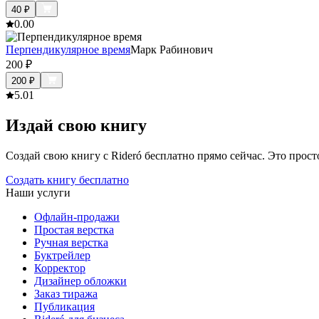
40
₽
0.0
0
Перпендикулярное время
Марк Рабинович
200
₽
200
₽
5.0
1
Издай свою книгу
Создай свою книгу с Rideró бесплатно прямо сейчас. Это просто,
Создать книгу бесплатно
Наши услуги
Офлайн-продажи
Простая верстка
Ручная верстка
Буктрейлер
Корректор
Дизайнер обложки
Заказ тиража
Публикация