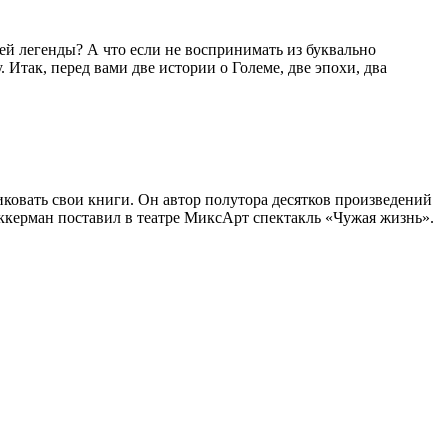
ней легенды? А что если не воспринимать из буквально
Итак, перед вами две истории о Големе, две эпохи, два
иковать свои книги. Он автор полутора десятков произведений
ккерман поставил в театре МиксАрт спектакль «Чужая жизнь».