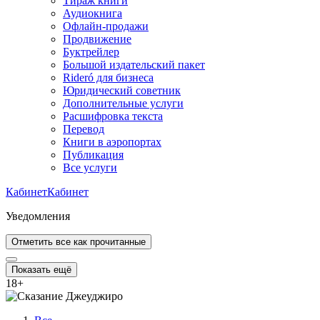
Тираж книги
Аудиокнига
Офлайн-продажи
Продвижение
Буктрейлер
Большой издательский пакет
Rideró для бизнеса
Юридический советник
Дополнительные услуги
Расшифровка текста
Перевод
Книги в аэропортах
Публикация
Все услуги
Кабинет
Кабинет
Уведомления
Отметить все как прочитанные
Показать ещё
18
+