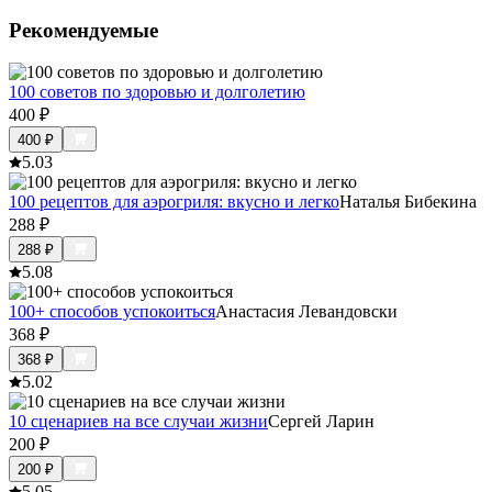
Рекомендуемые
100 советов по здоровью и долголетию
400
₽
400
₽
5.0
3
100 рецептов для аэрогриля: вкусно и легко
Наталья Бибекина
288
₽
288
₽
5.0
8
100+ способов успокоиться
Анастасия Левандовски
368
₽
368
₽
5.0
2
10 сценариев на все случаи жизни
Сергей Ларин
200
₽
200
₽
5.0
5