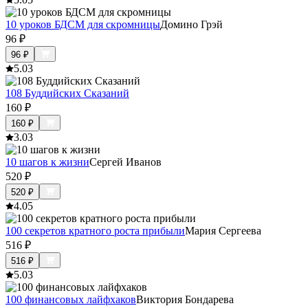
10 уроков БДСМ для скромницы
Домино Грэй
96
₽
96
₽
5.0
3
108 Буддийских Сказаний
160
₽
160
₽
3.0
3
10 шагов к жизни
Сергей Иванов
520
₽
520
₽
4.0
5
100 секретов кратного роста прибыли
Мария Сергеева
516
₽
516
₽
5.0
3
100 финансовых лайфхаков
Виктория Бондарева