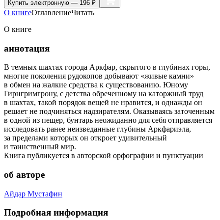
Купить
электронную — 196 ₽
О книге
Оглавление
Читать
О книге
аннотация
В темных шахтах города Аркфар, скрытого в глубинах горы,
многие поколения рудокопов добывают «живые камни»
в обмен на жалкие средства к существованию. Юному
Гирнгримгрону, с детства обреченному на каторжный труд
в шахтах, такой порядок вещей не нравится, и однажды он
решает не подчиняться надзирателям. Оказываясь заточенным
в одной из пещер, бунтарь неожиданно для себя отправляется
исследовать ранее неизведанные глубины Аркфариэла,
за пределами которых он откроет удивительный
и таинственный мир.
Книга публикуется в авторской орфографии и пунктуации
об авторе
Айдар Мустафин
Подробная информация