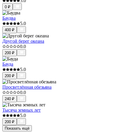
5.0
0
₽
Баудва
5.0
400
₽
Другой берег океана
0.0
200
₽
Бауда
5.0
200
₽
Просветлённая обезьяна
0.0
240
₽
Тысяча земных лет
5.0
200
₽
Показать ещё