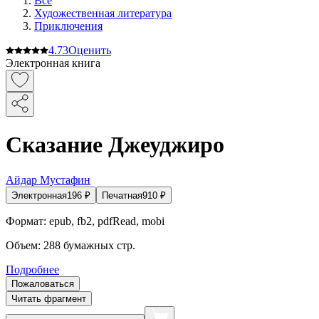
Все
Художественная литература
Приключения
4.7
3
Оценить
Электронная книга
Сказание Джеуджиро
Айдар Мустафин
Электронная
196
₽
Печатная
910
₽
Формат:
epub, fb2, pdfRead, mobi
Объем:
288
бумажных стр.
Подробнее
Пожаловаться
Читать фрагмент