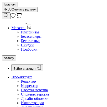
Главная
RUB
Сменить валюту
Магазин
Импринты
Бестселлеры
Бесплатные
Скидки
Подборки
Автору
Войти в аккаунт
Про-аккаунт
Редактор
Корректор
Простая верстка
Сложная верстка
Дизайн обложки
Иллюстрации