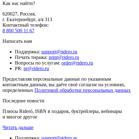
Как нас найти?
620027
,
Россия
,
г. Екатеринбург, а/я 313
Контактный телефон
:
8 800 500 11 67
Написать нам
Поддержка
:
support@ridero.ru
Печать тиража
:
print@ridero.ru
Вопросы по услугам
:
order@ridero.ru
PR
:
pr@ridero.ru
Предоставляя персональные данные по указанным
контактным данным, вы даёте своё согласие на условиях,
определенных
Политикой обработки персональных данных
Последние новости
Плюсы Rideró, ISBN в подарок, буктрейлеры, вебинары
и многое другое
Читать дальше
Поддержка
:
support@ridero.ru