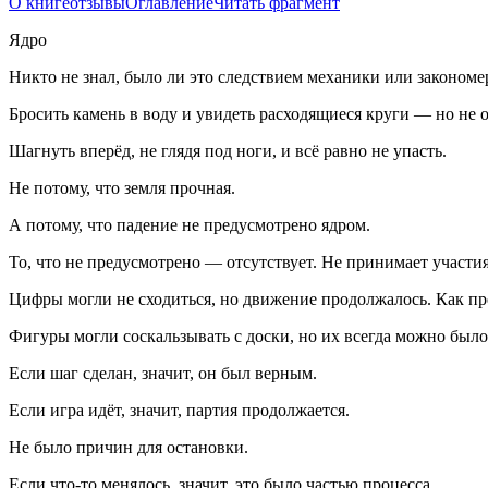
О книге
отзывы
Оглавление
Читать фрагмент
Ядро
Никто не знал, было ли это следствием механики или закономер
Бросить камень в воду и увидеть расходящиеся круги — но не о
Шагнуть вперёд, не глядя под ноги, и всё равно не упасть.
Не потому, что земля прочная.
А потому, что падение не предусмотрено ядром.
То, что не предусмотрено — отсутствует. Не принимает участия
Цифры могли не сходиться, но движение продолжалось. Как пр
Фигуры могли с
оскал
ьзывать с доски, но их всегда можно был
Если шаг сделан, значит, он был верным.
Если игра идёт, значит, партия продолжается.
Не было причин для остановки.
Если что-то менялось, значит, это было частью процесса.