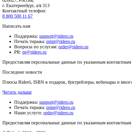
620027
,
Россия
,
г. Екатеринбург, а/я 313
Контактный телефон
:
8 800 500 11 67
Написать нам
Поддержка
:
support@ridero.ru
Печать тиража
:
print@ridero.ru
Вопросы по услугам
:
order@ridero.ru
PR
:
pr@ridero.ru
Предоставляя персональные данные по указанным контактным д
Последние новости
Плюсы Rideró, ISBN в подарок, буктрейлеры, вебинары и мног
Читать дальше
Поддержка
:
support@ridero.ru
Печать тиража
:
print@ridero.ru
Наши услуги
:
order@ridero.ru
Предоставляя персональные данные по указанным контактным д