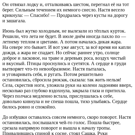
Он отвязал лодку и, отталкиваясь шестом, перегнал её на тот
берег. Сильным течением их немного снесло. Настя весело
крикнула: — Спасибо! — Продралась через кусты на дорогу
и зашагала.
Июнь был жутко холодным, не вылезали из тёплых курток.
Решили, что лета не будет. В июле днём иногда пахло по —
летнему теплом и цветами. А потом началась дикая жара.
На севере это бывает. И вот уже август, за всё время ни капли
дождя, а жара не спадает. Но сейчас раннее утро, солнце
доброе и ласковое, на траве и деревьях роса, воздух чистый
и вкусный. Птицы проснулись и суетятся. А сердце в груди
вытворяет что-то невообразимое. Настя пыталась,
и уговаривать себя, и ругать. Потом решительно
остановилась, сбросила рюкзак, сказала: так жить нельзя!
Села, скрестив ноги, уложила руки на колени ладонями вверх,
несколько раз глубоко вздохнула, закрыла глаза и притихла.
Через полчаса медленно встала, прислушалась к себе,
довольно кивнула и не спеша пошла, тихо улыбаясь. Сердце
билось ровно и спокойно.
До избушки оставалось совсем немного, скоро поворот. Настя
остановилась, послышался чей-то голос. Пошла быстрее,
срезала напрямую поворот и вышла к началу тропы.
Привалившись спиной к сосне, стоял Сашка. Руки