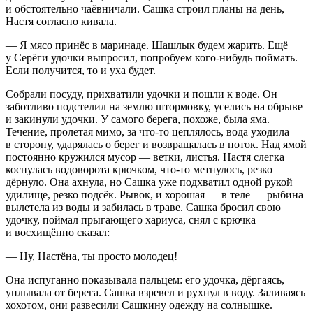
и обстоятельно чаёвничали. Сашка строил планы на день,
Настя согласно кивала.
— Я мясо принёс в маринаде. Шашлык будем жарить. Ещё
у Серёги удочки выпросил, попробуем кого-нибудь поймать.
Если получится, то и уха будет.
Собрали посуду, прихватили удочки и пошли к воде. Он
заботливо подстелил на землю штормовку, уселись на обрыве
и закинули удочки. У самого берега, похоже, была яма.
Течение, пролетая мимо, за что-то цеплялось, вода уходила
в сторону, ударялась о берег и возвращалась в поток. Над ямой
постоянно кружился мусор — ветки, листья. Настя слегка
коснулась водоворота крючком, что-то метнулось, резко
дёрнуло. Она ахнула, но Сашка уже подхватил одной рукой
удилище, резко подсёк. Рывок, и хорошая — в теле — рыбина
вылетела из воды и забилась в траве. Сашка бросил свою
удочку, поймал прыгающего хариуса, снял с крючка
и восхищённо сказал:
— Ну, Настёна, ты просто молодец!
Она испуганно показывала пальцем: его удочка, дёргаясь,
уплывала от берега. Сашка взревел и рухнул в воду. Заливаясь
хохотом, они развесили Сашкину одежду на солнышке.