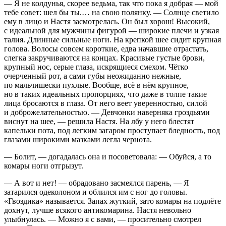
— Я не колдунья, скорее ведьма, так что пока я добрая — мой
тебе совет: шел бы ты.… на свою полянку. — Солнце светило
ему в лицо и Настя засмотрелась. Он был хорош! Высокий,
с идеальной для мужчины фигурой — широкие плечи и узкая
талия. Длинные сильные ноги. На крепкой шее сидит крупная
голова. Волосы совсем короткие, едва начавшие отрастать,
слегка закручиваются на концах. Красивые густые брови,
крупный нос, серые глаза, искрящиеся смехом. Чётко
очерченный рот, а сами губы неожиданно нежные,
по мальчишески пухлые. Вообще, всё в нём крупное,
но в таких идеальных пропорциях, что даже в толпе такие
лица бросаются в глаза. От него веет уверенностью, силой
и доброжелательностью. — Девчонки наверняка гроздьями
виснут на шее, — решила Настя. На лбу у него блестят
капельки пота, под легким загаром проступает бледность, под
глазами широкими мазками легла чернота.
— Болит, — догадалась она и посоветовала: — Обуйся, а то
комары ноги отгрызут.
— А вот и нет! — обрадовано засмеялся парень, — Я
затарился одеколоном и облился им с ног до головы.
«Гвоздика» называется. Запах жуткий, зато комары на подлёте
дохнут, лучше всякого антикомарина. Настя невольно
улыбнулась. — Можно я с вами, — просительно смотрел