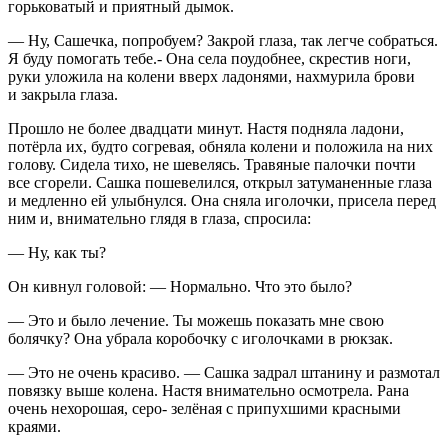
горьковатый и приятный дымок.
— Ну, Сашечка, попробуем? Закрой глаза, так легче собраться.
Я буду помогать тебе.- Она села поудобнее, скрестив ноги,
руки уложила на колени вверх ладонями, нахмурила брови
и закрыла глаза.
Прошло не более двадцати минут. Настя подняла ладони,
потёрла их, будто согревая, обняла колени и положила на них
голову. Сидела тихо, не шевелясь. Травяные палочки почти
все сгорели. Сашка пошевелился, открыл затуманенные глаза
и медленно ей улыбнулся. Она сняла иголочки, присела перед
ним и, внимательно глядя в глаза, спросила:
— Ну, как ты?
Он кивнул головой: — Нормально. Что это было?
— Это и было лечение. Ты можешь показать мне свою
болячку? Она убрала коробочку с иголочками в рюкзак.
— Это не очень красиво. — Сашка задрал штанину и размотал
повязку выше колена. Настя внимательно осмотрела. Рана
очень нехорошая, серо- зелёная с припухшими красными
краями.