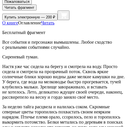
Пожаловаться
Читать фрагмент
Купить
электронную — 200 ₽
О книге
Оглавление
Читать
Бесплатный фрагмент
Все события и персонажи вымышлены. Любое сходство
с реальными событиями случайно.
Сиреневый туман.
Настя уже час сидела на берегу и смотрела на воду. Просто
сидела и смотрела на прозрачный поток. Сквозь яркие
солнечные блики хорошо видны даже мелкие камушки на дне.
У берега, где вода на мелководье быстро прогревается, тучей
клубились мальки. Зрелище завораживало, и вставать
не хотелось. Лето, деликатно ждущее своей очереди, наконец,
рассвирепело на весну и гордо заняло своё место.
За неделю тайга расцвела и налилась соком. Скромные
северные цветы торопились похвастать своим неярким
нарядом. Птичье племя орало, ссорилось, пело и торопилось
выкормить потомство. Белки метались по деревьям в поисках