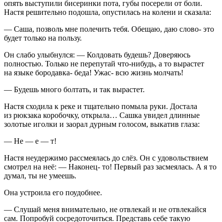
опять выступили бисеринки пота, губы посерели от боли.
Настя решительно подошла, опустилась на колени и сказала:
— Саша, позволь мне полечить тебя. Обещаю, даю слово- это
будет только на пользу.
Он слабо улыбнулся: — Колдовать будешь? Доверяюсь
полностью. Только не перепутай что-нибудь, а то вырастет
на языке бородавка- беда! Ужас- всю жизнь молчать!
— Будешь много болтать, и так вырастет.
Настя сходила к реке и тщательно помыла руки. Достала
из рюкзака коробочку, открыла… Сашка увидел длинные
золотые иголки и заорал дурным голосом, выкатив глаза:
— Не — е — т!
Настя неудержимо рассмеялась до слёз. Он с удовольствием
смотрел на неё: — Наконец- то! Первый раз засмеялась. А я то
думал, ты не умеешь.
Она устроила его поудобнее.
— Слушай меня внимательно, не отвлекай и не отвлекайся
сам. Попробуй сосредоточиться. Представь себе такую