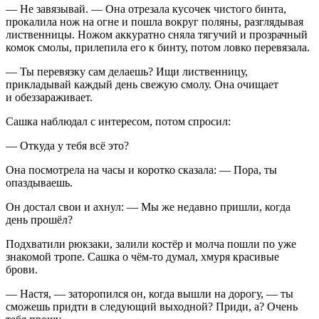
— Не завязывай. — Она отрезала кусочек чистого бинта,
прокалила нож на огне и пошла вокруг поляны, разглядывая
лиственницы. Ножом аккуратно сняла тягучий и прозрачный
комок смолы, прилепила его к бинту, потом ловко перевязала.
— Ты перевязку сам делаешь? Ищи лиственницу,
прикладывай каждый день свежую смолу. Она очищает
и обеззараживает.
Сашка наблюдал с интересом, потом спросил:
— Откуда у тебя всё это?
Она посмотрела на часы и коротко сказала: — Пора, ты
опаздываешь.
Он достал свои и ахнул: — Мы же недавно пришли, когда
день прошёл?
Подхватили рюкзаки, залили костёр и молча пошли по уже
знакомой тропе. Сашка о чём-то думал, хмуря красивые
брови.
— Настя, — заторопился он, когда вышли на дорогу, — ты
сможешь придти в следующий выходной? Приди, а? Очень