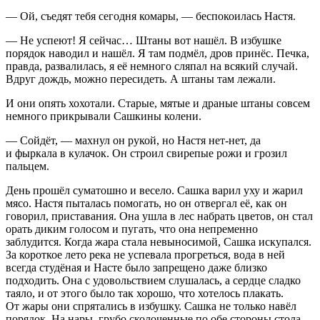
— Ой, съедят тебя сегодня комары, — беспокоилась Настя.
— Не успеют! Я сейчас… Штаны вот нашёл. В избушке
порядок наводил и нашёл. Я там подмёл, дров принёс. Печка,
правда, развалилась, я её немного сляпал на всякий случай.
Вдруг дождь, можно пересидеть. А штаны там лежали.
И они опять хохотали. Старые, мятые и драные штаны совсем
немного прикрывали Сашкины колени.
— Сойдёт, — махнул он рукой, но Настя нет-нет, да
и фыркала в кулачок. Он строил свирепые рожи и грозил
пальцем.
День прошёл суматошно и весело. Сашка варил уху и жарил
мясо. Настя пыталась помогать, но он отвергал её, как он
говорил, приставания. Она ушла в лес набрать цветов, он стал
орать диким голосом и пугать, что она непременно
заблудится. Когда жара стала невыносимой, Сашка искупался.
За короткое лето река не успевала прогреться, вода в ней
всегда студёная и Насте было запрещено даже близко
подходить. Она с удовольствием слушалась, а сердце сладко
таяло, и от этого было так хорошо, что хотелось плакать.
От жары они спрятались в избушку. Сашка не только навёл
порядок. На нары, грубо сколоченные по обе стороны стола,