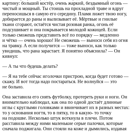
картину: большой костёр, очень жаркий, бездымный огонь —
чистый и мощный. Ты стоишь на прохладной траве и вдруг
переносишься в самую его середину. Пламя лижет твою ногу,
добирается до раны и вылизывает её. Мёртвые и гнилые
ткани сгорают, остаётся чистая розовая ранка, огонь её
подсушивает и она покрывается молодой кожицей. Если
только сможешь представить всё по порядку — медленно
и чётко — очень хорошо! Не сможешь — выноси себя из огня
на
травк
у. А если получится — тоже выноси, как только
увидишь, что рана зарастает. Я понятно объяснила? — Он
кивнул:
— А ты что будешь делать?
— Я на тебе сейчас иголочки пристрою, когда будет готово —
скажу. И вот тогда надо постараться. Не волнуйся — это
не больно.
Она заставила его снять футболку, протереть руки и ноги. Он
внимательно наблюдал, как она по одной достаёт длинные
иглы с круглыми головками и ввинчивает их в разных местах:
то у основания ногтя, то в пятку, то в какую- то точку
на подошве. Несколько штук воткнула в плечи. Потом
расставила между ними маленькие серые палочки, которые
сначала поджигала. Они стояли на коже и дымились, издавая