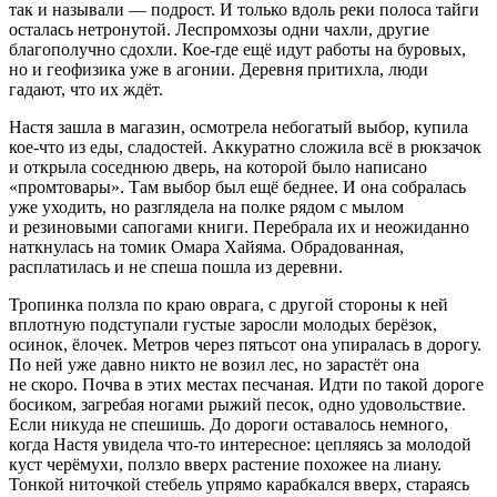
так и называли —
подрост
. И только вдоль реки полоса тайги
осталась нетронутой. Леспромхозы одни чахли, другие
благополучно сдохли. Кое-где ещё идут работы на буровых,
но и геофизика уже в агонии. Деревня притихла, люди
гадают, что их ждёт.
Настя зашла в магазин, осмотрела небогатый выбор, купила
кое-что из еды, сладостей. Аккуратно сложила всё в рюкзачок
и открыла соседнюю дверь, на которой было написано
«промтовары». Там выбор был ещё беднее. И она собралась
уже уходить, но разглядела на полке рядом с мылом
и резиновыми сапогами книги. Перебрала их и неожиданно
наткнулась на томик Омара Хайяма. Обрадованная,
расплатилась и не спеша пошла из деревни.
Тропинка ползла по краю оврага, с другой стороны к ней
вплотную подступали густые заросли молодых берёзок,
осинок, ёлочек. Метров через пятьсот она упиралась в дорогу.
По ней уже давно никто не возил лес, но зарастёт она
не скоро. Почва в этих местах песчаная. Идти по такой дороге
босиком, загребая ногами рыжий песок, одно удовольствие.
Если никуда не спешишь. До дороги оставалось немного,
когда Настя увидела что-то интересное: цепляясь за молодой
куст черёмухи, ползло вверх растение похожее на лиану.
Тонкой ниточкой стебель упрямо карабкался вверх, стараясь