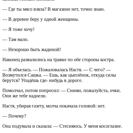
— Где ты мясо взяла? В магазине нет, точно знаю.
— В деревне беру у одной женщины.
— Я тоже хочу!
— Там мало.
— Нехорошо быть жадиной!
Наконец развалились на
травк
е по обе стороны костра.
— Я объелась. — Пожаловалась Настя. — С чего? —
Возмутился Сашка. — Ешь, как цыплёнок, откуда силы
берутся? Упадёшь где- нибудь в дороге.
Помолчал, потом попросил: — Сними, пожалуйста, очки.
Они же тебе надоели.
Настя, убирая газету, молча покачала головой: нет.
— Почему?
Она подумала и сказала: — Стесняюсь. У меня косоглазие.