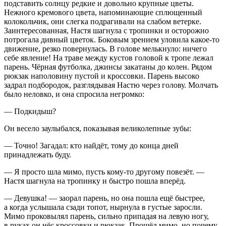
подставить солнцу редкие и довольно крупные цветы.
Нежного кремового цвета, напоминающие сплющенный
колокольчик, они слегка подрагивали на слабом ветерке.
Заинтересованная, Настя шагнула с тропинки и осторожно
потрогала дивный цветок. Боковым зрением уловила какое-то
движение, резко повернулась. В голове мелькнуло: ничего
себе явление! На траве между кустов головой к тропе лежал
парень. Чёрная футболка, джинсы закатаны до колен. Рядом
рюкзак наполовину пустой и кроссовки. Парень высоко
задрал подбородок, разглядывая Настю через голову. Молчать
было неловко, и она спросила негромко:
— Подкидыш?
Он весело заулыбался, показывая великолепные зубы:
— Точно! Загадал: кто найдёт, тому до конца дней
принадлежать буду.
— Я просто шла мимо, пусть кому-то другому повезёт. —
Настя шагнула на тропинку и быстро пошла вперёд.
— Девушка! — заорал парень, но она пошла ещё быстрее,
а когда услышала сзади топот, нырнула в густые заросли.
Мимо проковылял парень, сильно припадая на левую ногу,
в руках он нёс кроссовки и рюкзак. Прошёл мимо, но почему-