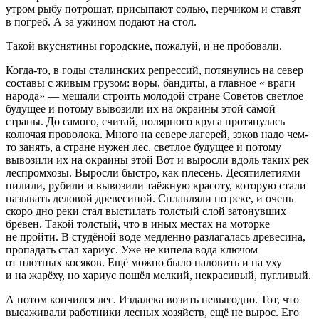
утром рыбу потрошат, присыпают солью, перчиком и ставят
в погреб. А за ужином подают на стол.
Такой вкуснятины городские, пожалуй, и не пробовали.
Когда-то, в годы сталинских репрессий, потянулись на север
составы с живым грузом: воры, бандиты, а главное « враги
народа» — мешали строить молодой стране Советов светлое
будущее и потому вывозили их на окраины этой самой
страны. До самого, считай, полярного круга протянулась
колючая проволока. Много на севере лагерей, зэков надо чем-
то занять, а стране нужен лес. светлое будущее и потому
вывозили их на окраины этой Вот и выросли вдоль таких рек
леспромхозы. Выросли быстро, как плесень. Десятилетиями
пилили, рубили и вывозили таёжную красоту, которую стали
называть деловой древесиной. Сплавляли по реке, и очень
скоро дно реки стал выстилать толстый слой затонувших
брёвен. Такой толстый, что в иных местах на моторке
не пройти. В студёной воде медленно разлагалась древесина,
пропадать стал хариус. Уже не кипела вода ключом
от плотных
косяк
ов. Ещё можно было наловить и на уху
и на жарёху, но хариус пошёл мелкий, некрасивый, пугливый.
А потом кончился лес. Издалека возить невыгодно. Тот, что
высаживали работники лесных хозяйств, ещё не вырос. Его