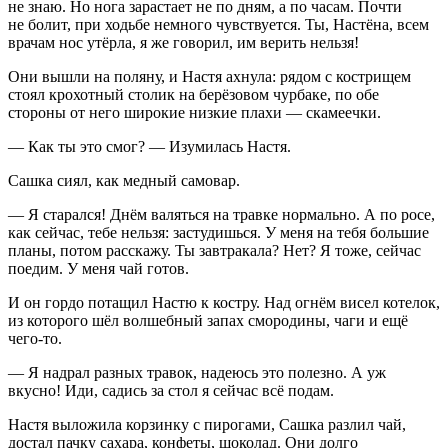
не знаю. Но нога зарастает не по дням, а по часам. Почти
не болит, при ходьбе немного чувствуется. Ты, Настёна, всем
врачам нос утёрла, я же говорил, им верить нельзя!
Они вышли на поляну, и Настя ахнула: рядом с кострищем
стоял крохотный столик на берёзовом чурбаке, по обе
стороны от него широкие низкие плахи — скамеечки.
— Как ты это смог? — Изумилась Настя.
Сашка сиял, как медный самовар.
— Я старался! Днём валяться на
травк
е нормально. А по росе,
как сейчас, тебе нельзя: застудишься. У меня на тебя большие
планы, потом расскажу. Ты завтракала? Нет? Я тоже, сейчас
поедим. У меня чай готов.
И он гордо потащил Настю к костру. Над огнём висел котелок,
из которого шёл волшебный запах смородины, чаги и ещё
чего-то.
— Я надрал разных травок, надеюсь это полезно. А уж
вкусно! Иди, садись за стол я сейчас всё подам.
Настя выложила корзинку с пирогами, Сашка разлил чай,
достал пачку сахара, конфеты, шоколад. Они долго