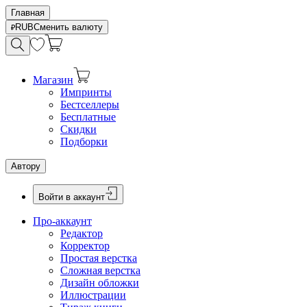
Главная
RUB
Сменить валюту
Магазин
Импринты
Бестселлеры
Бесплатные
Скидки
Подборки
Автору
Войти в аккаунт
Про-аккаунт
Редактор
Корректор
Простая верстка
Сложная верстка
Дизайн обложки
Иллюстрации