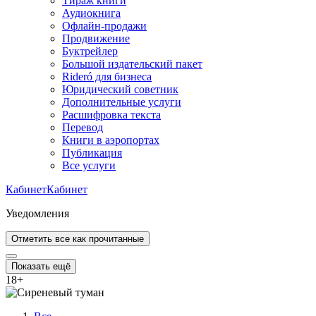
Тираж книги
Аудиокнига
Офлайн-продажи
Продвижение
Буктрейлер
Большой издательский пакет
Rideró для бизнеса
Юридический советник
Дополнительные услуги
Расшифровка текста
Перевод
Книги в аэропортах
Публикация
Все услуги
Кабинет
Кабинет
Уведомления
Отметить все как прочитанные
Показать ещё
18
+