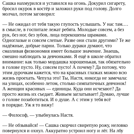
Сашка нахмурился и уставился на огонь. До
курил
сигар
ету,
бросил окурок в костёр и заложил руки под голову. Долго
молчал, потом заговорил:
— Не ожидал от тебя такую глупость услышать. У нас там.…
в смысле, в госпитале лежат ребята. Молодые совсем, а без
рук, без ног, без зубов, лица перекошены шрамами.
Одноглазые и совсем слепые. Разве они стали другими? Те же
надёжные, добрые парни. Только дураки думают, что
смазливая физиономия имеет большое значение. Знаешь,
смешно наблюдать за девчонками. Я ещё в школе обратил
внимание: как только мордашка хорошенькая, так обязательно
в голове пусто. Ну, совсем пусто! А почему? Да потому, что
этим дурочкам кажется, что на красивых глазках можно всю
жизнь проехать. Чепуха это! Ты, Настя, никогда не замечала:
на улицах, особенно летом, столько симпатичных девчонок!
А женщин красивых — единицы. Куда они исчезают? Да
просто жизнь их съедает. Живьем заглатывает! Думаю, лучше
о голове позаботиться. И о душе. А с этим у тебя всё
в порядке. Уж я то вижу!
— Философ, — улыбнулась Настя.
— Не обзывайся! — Сашка скорчил свирепую рожу, неловко
повернулся и охнул. Аккуратно устроил ногу и лёг. На лбу