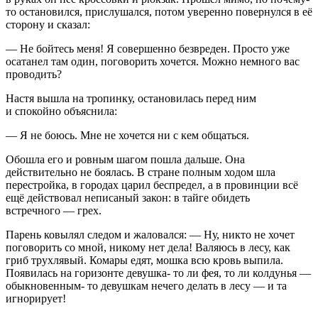
то остановился, прислушался, потом уверенно повернулся в её
сторону и сказал:
— Не бойтесь меня! Я совершенно безвреден. Просто уже
осатанел там один, поговорить хочется. Можно немного вас
проводить?
Настя вышла на тропинку, остановилась перед ним
и спокойно объяснила:
— Я не боюсь. Мне не хочется ни с кем общаться.
Обошла его и ровным шагом пошла дальше. Она
действительно не боялась. В стране полным ходом шла
перестройка, в городах царил беспредел, а в провинции всё
ещё действовал неписаный закон: в тайге обидеть
встречного — грех.
Парень ковылял следом и жаловался: — Ну, никто не хочет
поговорить со мной, никому нет дела! Валяюсь в лесу, как
гриб трухлявый. Комары едят, мошка всю кровь выпила.
Появилась на горизонте девушка- то ли фея, то ли колдунья —
обыкновенным- то девушкам нечего делать в лесу — и та
игнорирует!