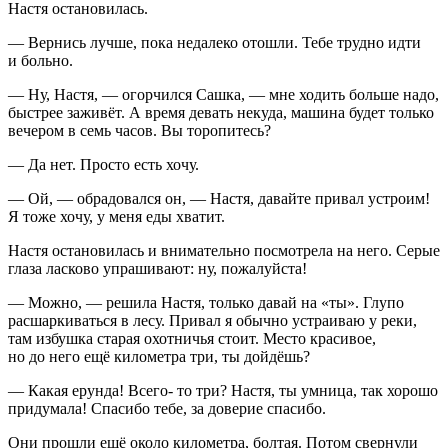
Настя остановилась.
— Вернись лучше, пока недалеко отошли. Тебе трудно идти
и больно.
— Ну, Настя, — огорчился Сашка, — мне ходить больше надо,
быстрее заживёт. А время девать некуда, машина будет только
вечером в семь часов. Вы торопитесь?
— Да нет. Просто есть хочу.
— Ой, — обрадовался он, — Настя, давайте привал устроим!
Я тоже хочу, у меня еды хватит.
Настя остановилась и внимательно посмотрела на него. Серые
глаза ласково упрашивают: ну, пожалуйста!
— Можно, — решила Настя, только давай на «ты». Глупо
расшаркиваться в лесу. Привал я обычно устраиваю у реки,
там избушка старая охотничья стоит. Место красивое,
но до него ещё километра три, ты дойдёшь?
— Какая ерунда! Всего- то три? Настя, ты умница, так хорошо
придумала! Спасибо тебе, за доверие спасибо.
Они прошли ещё около километра, болтая. Потом свернули