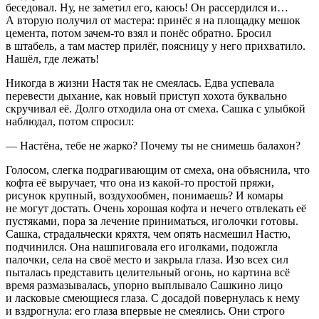
беседовал. Ну, не заметил его, каюсь! Он рассердился и…
А вторую получил от мастера: принёс я на площадку мешок
цемента, потом зачем-то взял и понёс обратно. Бросил
в штабель, а там мастер прилёг, поясницу у него прихватило.
Нашёл, где лежать!
Никогда в жизни Настя так не смеялась. Едва успевала
перевести дыхание, как новый приступ хохота буквально
скручивал её. Долго отходила она от смеха. Сашка с улыбкой
наблюдал, потом спросил:
— Настёна, тебе не жарко? Почему ты не снимешь балахон?
Голосом, слегка подрагивающим от смеха, она объяснила, что
кофта её выручает, что она из какой-то простой пряжи,
рисунок крупный, воздухообмен, понимаешь? И комары
не могут достать. Очень хорошая кофта и нечего отвлекать её
пустяками, пора за лечение приниматься, иголочки готовы.
Сашка, страдальчески кряхтя, чем опять насмешил Настю,
подчинился. Она нашпиговала его иголками, подожгла
палочки, села на своё место и закрыла глаза. Изо всех сил
пыталась представить целительный огонь, но картина всё
время размазывалась, упорно выплывало Сашкино лицо
и ласковые смеющиеся глаза. С досадой повернулась к нему
и вздрогнула: его глаза впервые не смеялись. Они строго