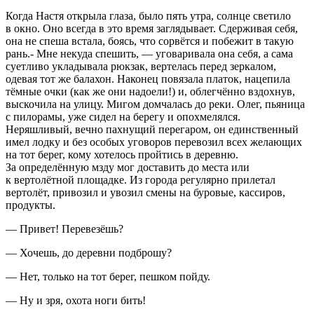
Когда Настя открыла глаза, было пять утра, солнце светило
в окно. Оно всегда в это время заглядывает. Сдерживая себя,
она не спеша встала, боясь, что сорвётся и побежит в такую
рань.- Мне некуда спешить, — уговаривала она себя, а сама
суетливо укладывала рюкзак, вертелась перед зеркалом,
одевая тот же балахон. Наконец повязала платок, нацепила
тёмные очки (как же они надоели!) и, облегчённо вздохнув,
выскочила на улицу. Мигом домчалась до реки. Олег, пьяница
с пилорамы, уже сидел на берегу и опохмелялся.
Неряшливый, вечно пахнущий перегаром, он единственный
имел лодку и без особых уговоров перевозил всех желающих
на тот берег, кому хотелось пройтись в деревню.
За определённую мзду мог доставить до места или
к вертолётной площадке. Из города регулярно прилетал
вертолёт, привозил и увозил смены на буровые, кассиров,
продукты.
— Привет! Перевезёшь?
— Хочешь, до деревни подброшу?
— Нет, только на тот берег, пешком пойду.
— Ну и зря, охота ноги бить!