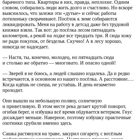
барачного типа. Квартиры в них, правда, неплохие. Одним
словом, собирались люди жить долго и счастливо. Но вскоре
выяснилось, что залежи эти «дутые» и сейчас работы
потихоньку сворачивают. Посёлок к зиме собираются
ликвидировать. Меня на работу в детсад даже без трудовой
книжки взяли. Так вот: до посёлка лесом пятнадцать
километров, а рекой на лодке все тридцать три. Я сюда хожу
не ради покупок, от безделья. Скучно! А в лесу хорошо,
никогда не надоедает.
— Настя, ты, конечно, молодец, но пятнадцать сюда
и столько же обратно — многовато. И опасно одной!
— Зверей я не боюсь, а людей слышно издалека. Да и редко
встречаются, в основном из нашего посёлка. А расстояние.…
Когда идёшь не спеша, не устаёшь. И день незаметно
проходит.
Они вышли на небольшую поляну, солнечную
и приветливую. В этом месте река делает крутой поворот,
огибая берег, и избушка всё время обдувается ветерком. Гнус
досаждает меньше. Наверное, поэтому избушку практичные
охотники срубили именно здесь.
Сашка растянулся на траве, за
курил
сигар
ету, с весёлым