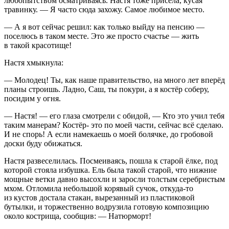
любопытством осматриваясь. Настя тоже присела, кусая
травинку. — Я часто сюда захожу. Самое любимое место.
— А я вот сейчас решил: как только выйду на пенсию —
поселюсь в таком месте. Это же просто счастье — жить
в такой красотище!
Настя хмыкнула:
— Молодец! Ты, как наше правительство, на много лет вперёд
планы строишь. Ладно, Саш, ты покури, а я костёр соберу,
посидим у огня.
— Настя! — его глаза смотрели с обидой, — Кто это учил тебя
таким манерам? Костёр- это по моей части, сейчас всё сделаю.
И не спорь! А если намекаешь о моей болячке, до гробовой
доски буду обижаться.
Настя развеселилась. Посмеиваясь, пошла к старой ёлке, под
которой стояла избушка. Ель была такой старой, что нижние
мощные ветки давно высохли и заросли толстым серебристым
мхом. Отломила небольшой корявый сучок, откуда-то
из кустов достала стакан, вырезанный из пластиковой
бутылки, и торжественно водрузила готовую композицию
около кострища, сообщив: — Натюрморт!