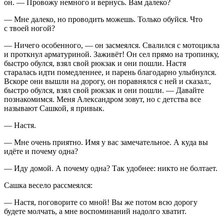
он. — Провожу немного и вернусь. Вам далеко?
— Мне далеко, но проводить можешь. Только обуйся. Что
с твоей ногой?
— Ничего особенного, — он засмеялся. Свалился с мотоцикла
и проткнул арматуриной. Заживёт! Он сел прямо на тропинку,
быстро обулся, взял свой рюкзак и они пошли. Настя
старалась идти помедленнее, и парень благодарно улыбнулся.
Вскоре они вышли на дорогу, он поравнялся с ней и сказал:,
быстро обулся, взял свой рюкзак и они пошли. — Давайте
познакомимся. Меня Александром зовут, но с детства все
называют Сашкой, я привык.
— Настя.
— Мне очень приятно. Имя у вас замечательное. А куда вы
идёте и почему одна?
— Иду домой. А почему одна? Так удобнее: никто не болтает.
Сашка весело рассмеялся:
— Настя, поговорите со мной! Вы же потом всю дорогу
будете молчать, а мне воспоминаний надолго хватит.