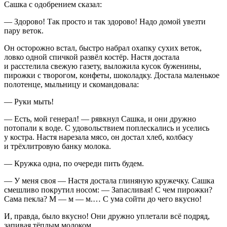
Сашка с одобрением сказал:
— Здорово! Так просто и так здорово! Надо домой увезти
пару веток.
Он осторожно встал, быстро набрал охапку сухих веток,
ловко одной спичкой развёл костёр. Настя достала
и расстелила свежую газету, выложила кусок буженины,
пирожки с творогом, конфеты, шоколадку. Достала маленькое
полотенце, мыльницу и скомандовала:
— Руки мыть!
— Есть, мой генерал! — рявкнул Сашка, и они дружно
потопали к воде. С удовольствием поплескались и уселись
у костра. Настя нарезала мясо, он достал хлеб, колбасу
и трёхлитровую банку молока.
— Кружка одна, по очереди пить будем.
— У меня своя — Настя достала глиняную кружечку. Сашка
смешливо покрутил носом: — Запасливая! С чем пирожки?
Сама пекла? М — м — м.… С ума сойти до чего вкусно!
И, правда, было вкусно! Они дружно уплетали всё подряд,
запивая тёплым молоком.