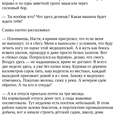
вправо и по едва заметной тропе зашагали через
сосновый бор.
— Ты вообще кто? Что здесь делаешь? Какая машина будет
ждать тебя?
Сашка охотно рассказывал:
— Понимаешь, Настя, я врачам пригрозил, что если меня
не выпишут, то я сбегу. Меня и выписали с условием, что буду
лечить ногу по науке этой медицинской. А я жуть как боюсь
всяких уколов, процедур и даже просто белых халатов. Вот
и сбежал сюда. Попросился на буровую, делаю, что смогу.
Воздух здесь — не надышишься, врачи не достают. Я всего
две недели здесь, а уже без палки хожу. Буровая от деревни
километров сорок пять, наш водитель из местных, каждый
выходной приезжает домой и я с ним. Захожу в медпункт,
отмечаюсь. Покупаю молока, сижу у реки. А вечером едем
обратно. А ты кто и откуда?
— А я в отпуск приехала почти на три месяца.
На нормальный отпуск денег нет, а сюда знакомые
посоветовали. Тут недалеко есть посёлок небольшой. В этом
районе нашли залежи бокситов, в перспективе-промышленная
добыча, вот и начали строить детский садик, школу, дома