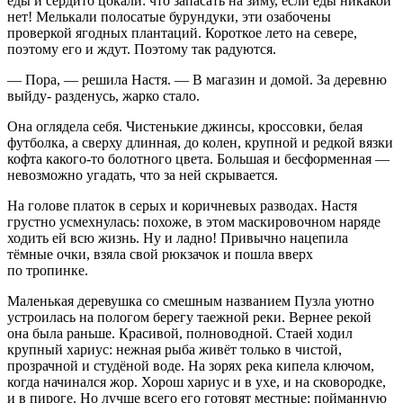
еды и сердито цокали: что запасать на зиму, если еды никакой
нет! Мелькали полосатые бурундуки, эти озабочены
проверкой ягодных плантаций. Короткое лето на севере,
поэтому его и ждут. Поэтому так радуются.
— Пора, — решила Настя. — В магазин и домой. За деревню
выйду- разденусь, жарко стало.
Она оглядела себя. Чистенькие джинсы, кроссовки, белая
футболка, а сверху длинная, до колен, крупной и редкой вязки
кофта какого-то болотного цвета. Большая и бесформенная —
невозможно угадать, что за ней скрывается.
На голове платок в серых и коричневых разводах. Настя
грустно усмехнулась: похоже, в этом маскировочном наряде
ходить ей всю жизнь. Ну и ладно! Привычно нацепила
тёмные очки, взяла свой рюкзачок и пошла вверх
по тропинке.
Маленькая деревушка со смешным названием Пузла уютно
устроилась на пологом берегу таежной реки. Вернее рекой
она была раньше. Красивой, полноводной. Стаей ходил
крупный хариус: нежная рыба живёт только в чистой,
прозрачной и студёной воде. На зорях река кипела ключом,
когда начинался жор. Хорош хариус и в ухе, и на сковородке,
и в пироге. Но лучше всего его готовят местные: пойманную