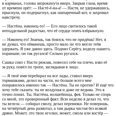
в карманах, голова запрокинута вверх. Закрыв глаза, время
от времени орёт: — Настё-ё-на-а! — Настя, не удержавшись,
прыснула, он подпрыгнул, как ошпаренный кот, и захромал
навстречу.
— Настёна, наконец-то! — Его лицо светилось такой
неподдельной радостью, что её сердце опять взбрыкнуло.
— Наконец-то! Знаешь, так боялся, что не придёшь! Нет, я
не думал, что обманешь, просто мало ли что могло тебя
удержать. Я уже давно здесь. Поднял Серёгу, водилу нашего,
пораньше, он так ругался! Сильно ругался.
Сашка снял с Насти рюкзак, повесил себе на плечо, взял её
за руку, повёл по тропе, заглядывая в лицо.
— Я твоё имя перебирал на все лады, ставил вверх
тормашками, делил на части, но больше всего мне
понравилось именно так — Настёна. Ты не против? И ещё что
хочу тебе сказать: ты не колдунья и даже не ведьма. Это я
точно понял. Ты, Настёна, волшебница, фея. Только не спорь
со мной, это проверенный факт. Всю неделю я делал то, что
ты велела — собирал смолу, делал перевязки. Не поверишь,
на четвёртый день размотал, а там дырка чистая без всякой
дряни. Может, это твои иголки, может, смола или костёр —