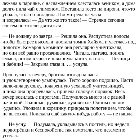
лежала в парилке, с наслаждением хлесталась веником, а дома
долго пила чай с лимоном. Поставила тесто на пироги, что-то
убрала, что-то погладила. Посмотрела на часы
и взорвалась: — Да что же это такое! — Стрелки сегодня
совсем не хотели двигаться.
— Не доживу до завтра. — Решила она. Распустила волосы,
чтобы быстрее высохли, достала томик Хайяма и улеглась под
пологом. Комаров в комнате она регулярно уничтожала,
но они всё равно просачивались. Читала, пытаясь понять
смысл, потом в ярости швырнула книгу на пол: — Пьяница
и бабник! — Закрыла глаза и. … уснула.
Проснулась к вечеру, бросила взгляд на часы
и удовлетворённо улыбнулась. Тесто хорошо подошло. Настя
включила духовку, подаренную уехавшей учительницей,
и пока она прогревалась, привела голову в порядок. Весь
вечер возилась с пирогами. Получилось много и с разной
начинкой. Пышные, румяные, духовитые. Одним словом
-удались. Уложила в корзинку, прикрыла полотенцем, чтобы
не высохли. Поискала ещё какую-нибудь работу — не нашла.
— Не усну. — Подумала, укладываясь в постель, но неделя
нервотрёпки и беспокойства так измотали, что незаметно
уснула.