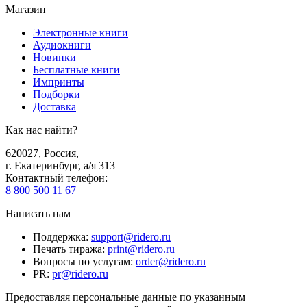
Магазин
Электронные книги
Аудиокниги
Новинки
Бесплатные книги
Импринты
Подборки
Доставка
Как нас найти?
620027
,
Россия
,
г. Екатеринбург, а/я 313
Контактный телефон
:
8 800 500 11 67
Написать нам
Поддержка
:
support@ridero.ru
Печать тиража
:
print@ridero.ru
Вопросы по услугам
:
order@ridero.ru
PR
:
pr@ridero.ru
Предоставляя персональные данные по указанным