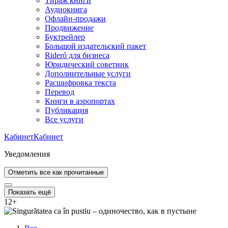
Тираж книги
Аудиокнига
Офлайн-продажи
Продвижение
Буктрейлер
Большой издательский пакет
Rideró для бизнеса
Юридический советник
Дополнительные услуги
Расшифровка текста
Перевод
Книги в аэропортах
Публикация
Все услуги
Кабинет
Кабинет
Уведомления
Отметить все как прочитанные
Показать ещё
12
+