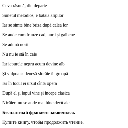
Ceva răsună, din departe
Sunetul melodios, e bătaia aripilor
Iar se simte bine briza după calea lor
Se aude cum frunze cad, aurii și galbene
Se adună norii
Nu nu le stă în cale
Iar iepurele negru acum devine alb
Și vulpoaica leneșă sforăie în groapă
Iar în locul ei ursul cîntă operă
După el și lupul vine și începe clasica
Nicăieri nu se aude mai bine decît aici
Бесплатный фрагмент закончился.
Купите книгу, чтобы продолжить чтение.