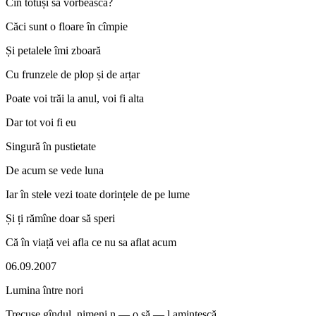
Cin totuși să vorbească?
Căci sunt o floare în cîmpie
Și petalele îmi zboară
Cu frunzele de plop și de arțar
Poate voi trăi la anul, voi fi alta
Dar tot voi fi eu
Singură în pustietate
De acum se vede luna
Iar în stele vezi toate dorințele de pe lume
Și ți rămîne doar să speri
Că în viață vei afla ce nu sa aflat acum
06.09.2007
Lumina între nori
Trecuse gîndul, nimeni n — o să — l amintescă