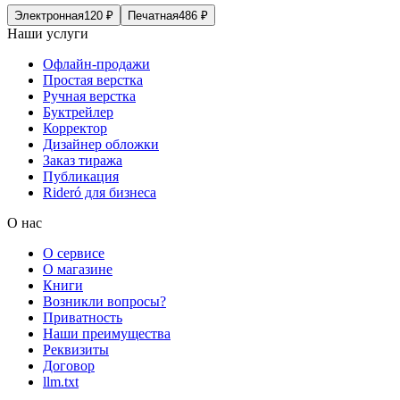
Электронная
120
₽
Печатная
486
₽
Наши услуги
Офлайн-продажи
Простая верстка
Ручная верстка
Буктрейлер
Корректор
Дизайнер обложки
Заказ тиража
Публикация
Rideró для бизнеса
О нас
О сервисе
О магазине
Книги
Возникли вопросы?
Приватность
Наши преимущества
Реквизиты
Договор
llm.txt