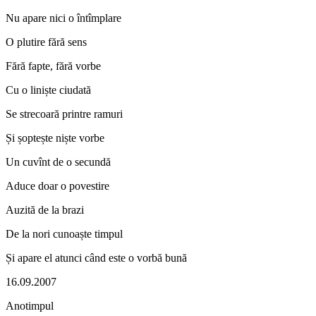
Nu apare nici o întîmplare
O plutire fără sens
Fără fapte, fără vorbe
Cu o liniște ciudată
Se strecoară printre ramuri
Și șoptește niște vorbe
Un cuvînt de o secundă
Aduce doar o povestire
Auzită de la brazi
De la nori cunoaște timpul
Și apare el atunci când este o vorbă bună
16.09.2007
Anotimpul