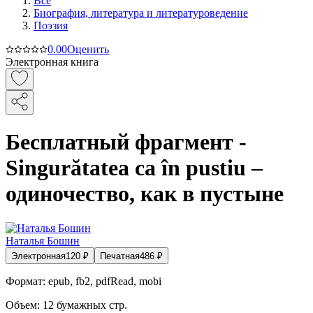
Все
Биография, литература и литературоведение
Поэзия
0.0
0
Оценить
Электронная книга
Бесплатный фрагмент -
Singurătatea ca în pustiu –
одиночество, как в пустыне
Наталья Бошин
Электронная
120
₽
Печатная
486
₽
Формат:
epub, fb2, pdfRead, mobi
Объем:
12
бумажных стр.