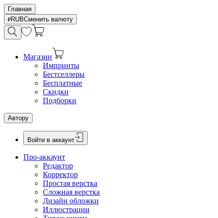
Главная
RUB
Сменить валюту
Магазин
Импринты
Бестселлеры
Бесплатные
Скидки
Подборки
Автору
Войти в аккаунт
Про-аккаунт
Редактор
Корректор
Простая верстка
Сложная верстка
Дизайн обложки
Иллюстрации