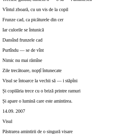
Vîntul zboară, cu un vis de la copil
Frunze cad, ca picăturele din cer
Iar culorile se întunică
Dansînd frunzele cad
Purtîndu — se de vînt
Nimic nu mai rămîne
Zile trecătoare, nopțî întunecate
Visul se întoarce la vechii să — i stăpîni
Și copilăria trece cu o briză printre ramuri
Și apare o lumină care este amintirea.
14.09. 2007
Visul
Păstrarea amintirii de o singură visare