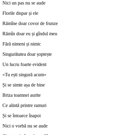
Nici un pas nu se aude
Florile dispar și ele
Rămîne doar covor de frunze
Rămîn doar eu și gîndul meu
Fără nimeni și nimic
Singurătatea doar șoptește
Un lucru foarte evident
«Tu ești singură acum»
Și se simte așa de bine
Briza toamnei aurite
Ce alintă printre ramuri
Și se întoarce înapoi
Nici o vorbă nu se aude