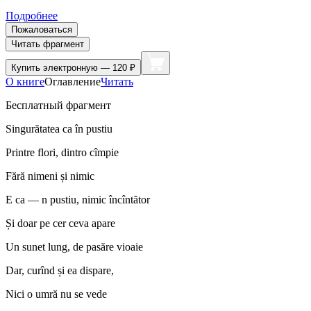
Подробнее
Пожаловаться
Читать фрагмент
Купить
электронную — 120 ₽
О книге
Оглавление
Читать
Бесплатный фрагмент
Singurătatea ca în pustiu
Printre flori, dintro cîmpie
Fără nimeni și nimic
E ca — n pustiu, nimic încîntător
Și doar pe cer ceva apare
Un sunet lung, de pasăre vioaie
Dar, curînd și ea dispare,
Nici o umră nu se vede