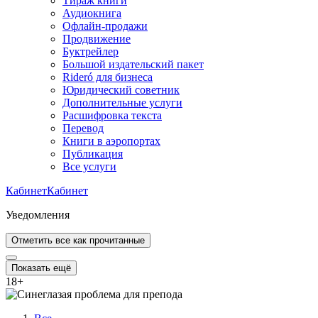
Тираж книги
Аудиокнига
Офлайн-продажи
Продвижение
Буктрейлер
Большой издательский пакет
Rideró для бизнеса
Юридический советник
Дополнительные услуги
Расшифровка текста
Перевод
Книги в аэропортах
Публикация
Все услуги
Кабинет
Кабинет
Уведомления
Отметить все как прочитанные
Показать ещё
18
+