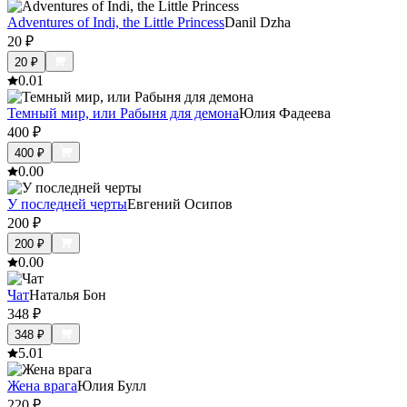
Adventures of Indi, the Little Princess
Danil Dzha
20
₽
20
₽
0.0
1
Темный мир, или Рабыня для демона
Юлия Фадеева
400
₽
400
₽
0.0
0
У последней черты
Евгений Осипов
200
₽
200
₽
0.0
0
Чат
Наталья Бон
348
₽
348
₽
5.0
1
Жена врага
Юлия Булл
220
₽