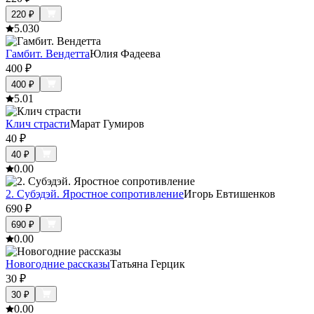
220
₽
5.0
30
Гамбит. Вендетта
Юлия Фадеева
400
₽
400
₽
5.0
1
Клич страсти
Марат Гумиров
40
₽
40
₽
0.0
0
2. Субэдэй. Яростное сопротивление
Игорь Евтишенков
690
₽
690
₽
0.0
0
Новогодние рассказы
Татьяна Герцик
30
₽
30
₽
0.0
0