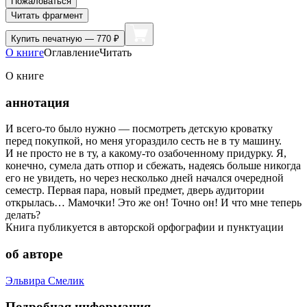
Пожаловаться
Читать фрагмент
Купить
печатную — 770 ₽
О книге
Оглавление
Читать
О книге
аннотация
И всего-то было нужно — посмотреть детскую кроватку
перед покупкой, но меня угораздило сесть не в ту машину.
И не просто не в ту, а какому-то озабоченному придурку. Я,
конечно, сумела дать отпор и сбежать, надеясь больше никогда
его не увидеть, но через несколько дней начался очередной
семестр. Первая пара, новый предмет, дверь аудитории
открылась… Мамочки! Это же он! Точно он! И что мне теперь
делать?
Книга публикуется в авторской орфографии и пунктуации
об авторе
Эльвира Смелик
Подробная информация