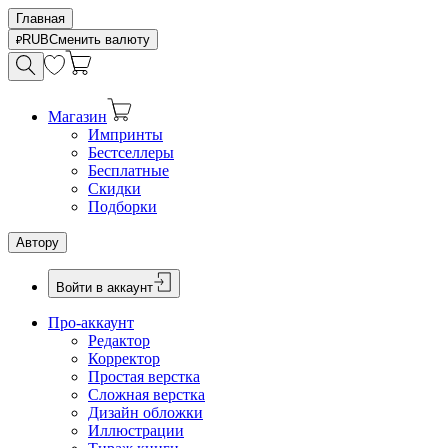
Главная
RUB
Сменить валюту
Магазин
Импринты
Бестселлеры
Бесплатные
Скидки
Подборки
Автору
Войти в аккаунт
Про-аккаунт
Редактор
Корректор
Простая верстка
Сложная верстка
Дизайн обложки
Иллюстрации