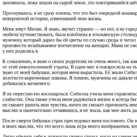
запомнила, лежа лицом на сырой земле, это повторявшийся шё
Проснувшись, я не сразу поняла, что это был очередной кошма
невероятной истории, изменившей мою жизнь.
Меня зовут Милан. Я знаю, звучит странно — но нет, я не гор
любила путешествовать, была влюблена в итальянскую столицу
мужчину, который дарил бы ей цветы по случаю среды и чита
произвести незабываемое впечатление на женщин. Мама не смог
у них родилась я.
К сожалению, я знаю о своих родителях не очень много, так ка
от этой невосполнимой утраты. В один миг я повзрослела на ты
знаю от моей бабушки, которая меня вырастила. Её звали Сиби
золотисто-коричневые локоны. Я помню, мужчины не давали ей 
добивалась желаемого.
Я не перестаю ею восхищаться. Сибилла учила меня справляться
слабостях. Она также учила меня радоваться жизни и всегда быт
не сможет ранить мои чувства, ничто не сможет причинить мне
мыслях и окончательно отчаявшись, я не знала, как мне жить да
После смерти бабушки страх преследовал меня постоянно. Он н
в моих мыслях, что это всего лишь игра моего воображения, хотя
Легко убедить себя в ложности своего страха, когда на самом д