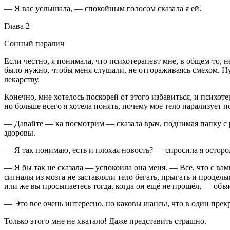
— Я вас услышала, — спокойным голосом сказала я ей.
Глава 2
Сонный паралич
Если честно, я понимала, что психотерапевт мне, в общем-то,
было нужно, чтобы меня слушали, не отгораживаясь смехом. Ну
лекарству.
Конечно, мне хотелось поскорей от
этого
избавиться, и психоте
но больше всего я хотела понять, почему мое тело парализует п
— Давайте — ка посмотрим — сказала врач, поднимая папку с 
здоровы.
— Я так понимаю, есть и плохая новость? — спросила я остор
— Я бы так не сказала — успокоила она меня. — Все, что с вам
сигналы из мозга не заставляли тело бегать, прыгать и продел
или же вы просыпаетесь тогда, когда он ещё не прошёл, — объя
— Это все очень интересно, но каковы шансы, что в один прекр
Только этого мне не хватало! Даже представить страшно.