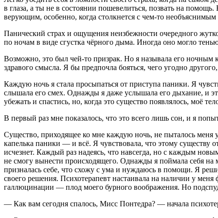
в глаза, а ты не в состоянии пошевелиться, позвать на помощь
верующим, особенно, когда столкнется с чем-то необъяснимым 
Панический страх и ощущения неизбежности очередного жутког
по ночам в виде сгустка чёрного дыма. Иногда оно могло тенью
Возможно, это был чей-то призрак. Но я называла его ночным 
здравого смысла. Я бы предпочла бояться, чего угодно другого
Каждую ночь я стала просыпаться от приступа паники. Я чувств
слышала его смех. Однажды я даже услышала его дыхание, и эт
убежать и спастись, но, когда это существо появлялось, моё те
В первый раз мне показалось, что это всего лишь сон, и я попыт
Существо, приходящее ко мне каждую ночь, не пыталось меня уб
капелька паники — и всё. Я чувствовала, что этому существу о
исчезнет. Каждый раз надеясь, что навсегда, но с каждым новы
не смогу вынести происходящего. Однажды я поймала себя на м
призналась себе, что схожу с ума и нуждаюсь в помощи. Я реши
своего решения. Психотерапевт настаивала на наличии у меня ф
галлюц
инации — плод моего бурного воображения. Но подспудн
— Как вам сегодня спалось, Мисс Понтедра? — начала психоте