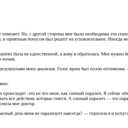
 не поможет. Но, с другой стороны мне были необходимы эти сеа
, и приятным бонусом был рецепт на успокоительное. Иногда мне
рапевт была не единственной, к кому я обратилась. Мне нужно бы
о ночам.
результатами моих анализов. Голос врача был полон оптимизма.
ожно.
и происходит -это не что иное, как сонный паралич. Я сейчас об
ывать все действия, которые снятся. А сонный паралич — это пар
снила мне доктор.
асный день меня не парализует навсегда? — спросила я и испуга