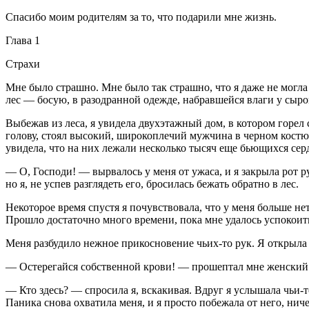
Спасибо моим родителям за то, что подарили мне жизнь.
Глава 1
Страхи
Мне было страшно. Мне было так страшно, что я даже не могла о
лес — босую, в разодранной одежде, набравшейся влаги у сыро
Выбежав из леса, я увидела двухэтажный дом, в котором горел 
голову, стоял высокий, широкоплечий мужчина в черном костю
увидела, что на них лежали несколько тысяч еще бьющихся серд
— О, Господи! — вырвалось у меня от ужаса, и я закрыла рот 
но я, не успев разглядеть его, бросилась бежать обратно в лес.
Некоторое время спустя я почувствовала, что у меня больше нет
Прошло достаточно много времени, пока мне удалось успокоитьс
Меня разбудило нежное прикосновение чьих-то рук. Я открыла г
— Остерегайся собственной крови! — прошептал мне женский 
— Кто здесь? — спросила я, вскакивая. Вдруг я услышала чьи-то
Паника снова охватила меня, и я просто побежала от него, ниче