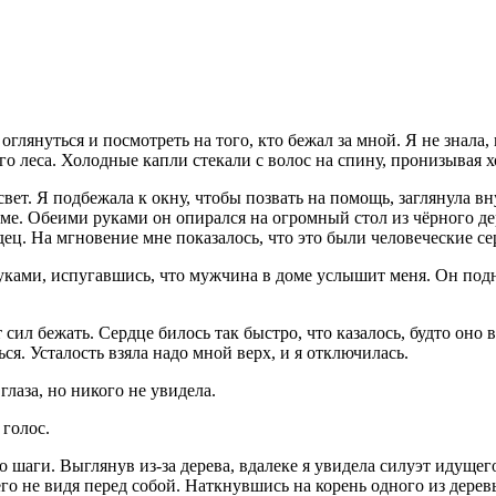
глянуться и посмотреть на того, кто бежал за мной. Я не знала, 
го леса. Холодные капли стекали с волос на спину, пронизывая
свет. Я подбежала к окну, чтобы позвать на помощь, заглянула в
ме. Обеими руками он опирался на огромный стол из чёрного де
ец. На мгновение мне показалось, что это были человеческие се
руками, испугавшись, что мужчина в доме услышит меня. Он подн
 сил бежать. Сердце билось так быстро, что казалось, будто оно в
я. Усталость взяла надо мной верх, и я отключилась.
лаза, но никого не увидела.
голос.
 шаги. Выглянув из-за дерева, вдалеке я увидела силуэт идущего
го не видя перед собой. Наткнувшись на корень одного из деревье