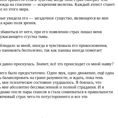
надежда на спасение — искренняя молитва. Каждый атеист станет
 из этого мира.
вые увидела его — загадочное существо, являющееся ко мне
а краю поля зрения.
бавиться от него, при его появлении страх лишал меня
о ужасающего сгустка тьмы.
блюдало за мной, иногда я чувствовала его прикосновения,
 паниковть бесполезно, так как паника иногда помогает
 я давно проснулась. Значит, всё это происходит со мной наяву?
него было предостаточно. Один звук, одно движение, ещё одна
ь балансировать на грани разумности, и ждать, пока тень
 мое психическое состояние ухудшалось. Я боялась, что
сь мне абсолютно бессмысленной и полной страдания. И я
днако после пары сеансов я стала сомневаться в правильности
язчивый страх чего-то потустороннего и все эти