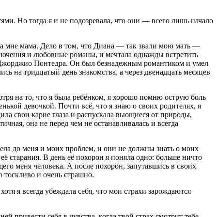
ми. Но тогда я и не подозревала, что они — всего лишь начало
ла мне мама. Дело в том, что Диана — так звали мою мать —
лючения и любовные романы, и мечтала однажды встретить
м Джорджио Понтедра. Он был безнадежным романтиком и умел
сь на тридцатый день знакомства, а через двенадцать месяцев
отря на то, что я была ребёнком, я хорошо помню острую боль
нькой девочкой. Почти всё, что я знаю о своих родителях, я
ила свои карие глаза и распускала вьющиеся от природы,
чная, она не перед чем не останавливалась и всегда
дела до меня и моих проблем, и они не должны знать о моих
её старания. В день её похорон я поняла одно: больше ничто
щего меня человека. А после похорон, запутавшись в своих
ло тоскливо и очень страшно.
отя я всегда убеждала себя, что мои страхи зарождаются
ней привести себя в чувства, когда твой страх смотрит тебе