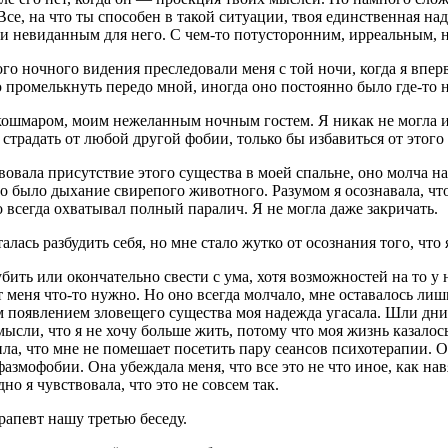
. Все, на что ты способен в такой ситуации, твоя единственная 
и невиданным для него. С чем-то потусторонним, ирреальным, не
о ночного видения преследовали меня с той ночи, когда я впер
 промелькнуть передо мной, иногда оно постоянно было где-то н
кошмаром, моим нежеланным ночным гостем. Я никак не могла из
, страдать от любой другой фобии, только бы избавиться от этог
овала присутствие этого существа в моей спальне, оно молча на
о было дыхание свирепого животного. Разумом я осознавала, что
ло всегда охватывал полный паралич. Я не могла даже закричать.
алась разбудить себя, но мне стало жутко от осознания того, что
ить или окончательно свести с ума, хотя возможностей на то у 
т меня что-то нужно. Но оно всегда молчало, мне оставалось лиш
м появлением зловещего существа моя надежда угасала. Шли дни,
ысли, что я не хочу больше жить, потому что моя жизнь казало
ла, что мне не помешает посетить пару сеансов психотерапии. О
азмофобии. Она убеждала меня, что все это не что иное, как нав
о я чувствовала, что это не совсем так.
рапевт нашу третью беседу.