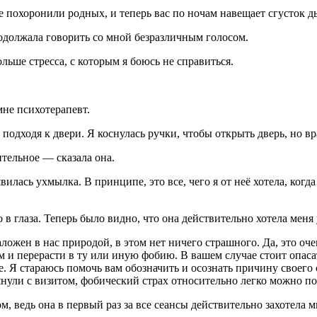
 похоронили родных, и теперь вас по ночам навещает сгусток д
родолжала говорить со мной безразличным голосом.
льше стресса, с которым я боюсь не справиться.
не психотерапевт.
одходя к двери. Я коснулась ручки, чтобы открыть дверь, но врач
тельное — сказала она.
илась ухмылка. В принципе, это все, чего я от неё хотела, когд
 в глаза. Теперь было видно, что она действительно хотела меня
ожен в нас природой, в этом нет ничего страшного. Да, это оче
ом и перерасти в ту или иную фобию. В вашем случае стоит опа
е. Я стараюсь помочь вам обозначить и осознать причину своего
нули с визитом, фобический страх относительно легко можно по
 ведь она в первый раз за все сеансы действительно захотела м