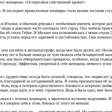
пот женщины: «Остерегайся собственной крови!»
р. В последнее время ночные кошмары стали моими частыми гостя
од в Италии, я обычная девушка с необычным именем, которое да
 моды и довольно часто посещала этот город. Она любила прик
л бы ей стихи Гейне. В Милане она познакомилась с моим отцо
ла устоять перед его харизмой и настойчивостью. Они поженили
к они погибли в автокатастрофе, когда мне было десять лет. Несм
сячу лет и больше никогда не чувствовала себя беззащитной мале
лла, она была обворожительно прекрасна, особенно, когда подвод
проходу. Эффектная, уверенная в себе женщина, немного эгоисти
 с трудностями, всегда быть сильной, говорила, что людям нет 
ь благодарной за сегодняшний день. Я очень признательна ей за 
 боль, ведь я потеряла единственного близкого и искренне любя
льше, куда идти, и к чему стремиться. Ведь я была одна, мне бы
ачался с ночных кошмаров, а закончился жуткими видениями. И х
 я уверяла себя в этом, боялась от этого не меньше.
еле его нет, когда он — проекция твоих мыслей. Но намного слож