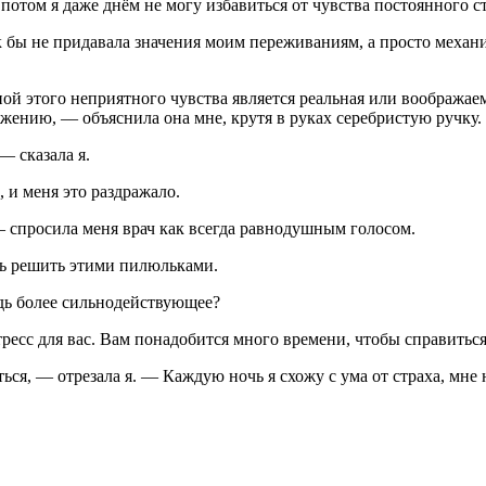
потом я даже днём не могу избавиться от чувства постоянного с
ак бы не придавала значения моим переживаниям, а просто меха
 этого неприятного чувства является реальная или воображаем
жению, — объяснила она мне, крутя в руках серебристую ручку.
— сказала я.
, и меня это раздражало.
 спросила меня врач как всегда равнодушным голосом.
сь решить этими пилюльками.
удь более сильнодействующее?
ресс для вас. Вам понадобится много времени, чтобы справиться
ься, — отрезала я. — Каждую ночь я схожу с ума от страха, мне