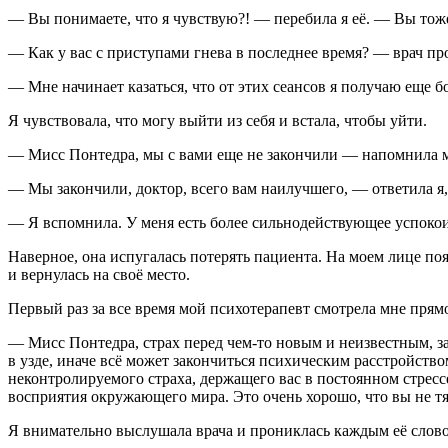
— Вы понимаете, что я чувствую?! — перебила я её. — Вы тоже
— Как у вас с приступами гнева в последнее время? — врач п
— Мне начинает казаться, что от этих сеансов я получаю еще бо
Я чувствовала, что могу выйти из себя и встала, чтобы уйти.
— Мисс Понтедра, мы с вами еще не закончили — напомнила м
— Мы закончили, доктор, всего вам наилучшего, — ответила я, п
— Я вспомнила. У меня есть более сильнодействующее успокои
Наверное, она испугалась потерять пациента. На моем лице появ
и вернулась на своё место.
Первый раз за все время мой психотерапевт смотрела мне прямо
— Мисс Понтедра, страх перед чем-то новым и неизвестным, зал
в узде, иначе всё может закончиться психическим расстройств
неконтролируемого страха, держащего вас в постоянном стресс
восприятия окружающего мира. Это очень хорошо, что вы не тя
Я внимательно выслушала врача и прониклась каждым её словом,