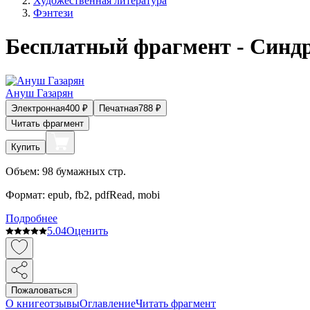
Художественная литература
Фэнтези
Бесплатный фрагмент - Синд
Ануш Газарян
Электронная
400
₽
Печатная
788
₽
Читать фрагмент
Купить
Объем:
98
бумажных стр.
Формат:
epub, fb2, pdfRead, mobi
Подробнее
5.0
4
Оценить
Пожаловаться
О книге
отзывы
Оглавление
Читать фрагмент