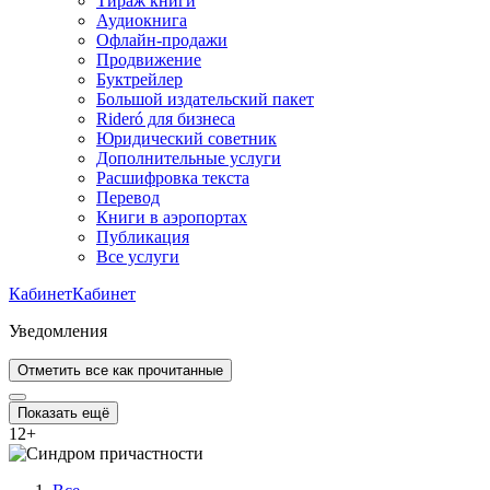
Тираж книги
Аудиокнига
Офлайн-продажи
Продвижение
Буктрейлер
Большой издательский пакет
Rideró для бизнеса
Юридический советник
Дополнительные услуги
Расшифровка текста
Перевод
Книги в аэропортах
Публикация
Все услуги
Кабинет
Кабинет
Уведомления
Отметить все как прочитанные
Показать ещё
12
+