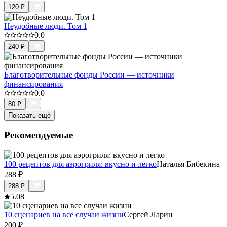
120
₽
Неудобные люди. Том 1
0.0
240
₽
Благотворительные фонды России — источники
финансирования
0.0
80
₽
Показать ещё
Рекомендуемые
100 рецептов для аэрогриля: вкусно и легко
Наталья Бибекина
288
₽
288
₽
5.0
8
10 сценариев на все случаи жизни
Сергей Ларин
200
₽