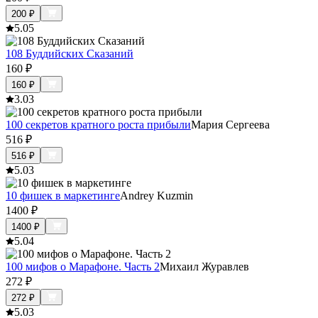
200
₽
5.0
5
108 Буддийских Сказаний
160
₽
160
₽
3.0
3
100 секретов кратного роста прибыли
Мария Сергеева
516
₽
516
₽
5.0
3
10 фишек в маркетинге
Andrey Kuzmin
1400
₽
1400
₽
5.0
4
100 мифов о Марафоне. Часть 2
Михаил Журавлев
272
₽
272
₽
5.0
3