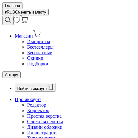
Главная
RUB
Сменить валюту
Магазин
Импринты
Бестселлеры
Бесплатные
Скидки
Подборки
Автору
Войти в аккаунт
Про-аккаунт
Редактор
Корректор
Простая верстка
Сложная верстка
Дизайн обложки
Иллюстрации