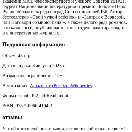
академик МАТ, член экспертного и учёного Советов ИНАП,
лауреат Национальной литературной премии «Золотое Перо
Руси», обладатель ряда наград Союза писателей РФ. Автор
бестселлеров «Свой чужой ребенок» и «Завтрак с Варварой,
или Поговори со мною, папа!», а также целого ряда романов,
рассказав, эссе, опубликованных как отдельным тиражом, так
и в литературных журналах.
Подробная информация
Объем:
48
стр.
Дата выпуска:
8 августа 2023 г.
Возрастное ограничение:
12
+
В магазинах:
Amazon
ЛитРес
Ozon
Wildberries
Формат:
epub, fb2, pdfRead, mobi
ISBN:
978-5-0060-4194-3
отзывы
У этой книги ещё нет отзывов, оставьте свой отзыв первым!