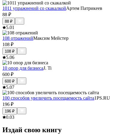
1011 упражнений со скакалкой
Артем Патрикеев
88
₽
88
₽
5.0
1
108 отражений
Максим Мейстер
108
₽
108
₽
5.0
6
10 опор для бизнеса
J. Ti
600
₽
600
₽
5.0
7
100 способов увеличить посещаемость сайта
1PS.RU
196
₽
196
₽
0.0
3
Издай свою книгу