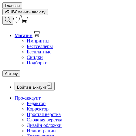
Главная
RUB
Сменить валюту
Магазин
Импринты
Бестселлеры
Бесплатные
Скидки
Подборки
Автору
Войти в аккаунт
Про-аккаунт
Редактор
Корректор
Простая верстка
Сложная верстка
Дизайн обложки
Иллюстрации