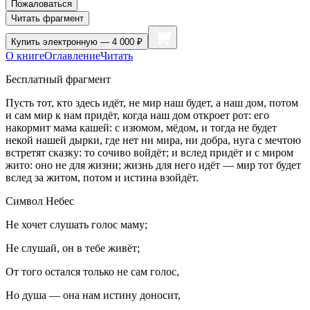
Пожаловаться
Читать фрагмент
Купить
электронную — 4 000 ₽
О книге
Оглавление
Читать
Бесплатный фрагмент
Пусть тот, кто здесь идёт, не мир наш будет, а наш дом, потом
и сам мир к нам придёт, когда наш дом откроет рот: его
накормит мама кашей: с изюмом, мёдом, и тогда не будет
некой нашей дырки, где нет ни мира, ни добра, нуга с мечтою
встретят сказку: то сочиво войдёт; и вслед придёт и с миром
жито: оно не для жизни; жизнь для него идёт — мир тот будет
вслед за житом, потом и истина взойдёт.
Символ Небес
Не хочет слушать голос маму;
Не слушай, он в тебе живёт;
От того остался только не сам голос,
Но душа — она нам истину доносит,