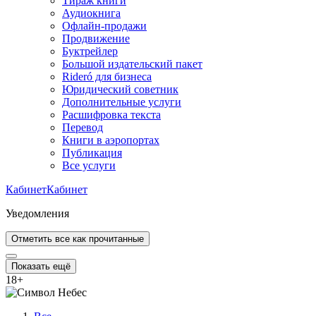
Тираж книги
Аудиокнига
Офлайн-продажи
Продвижение
Буктрейлер
Большой издательский пакет
Rideró для бизнеса
Юридический советник
Дополнительные услуги
Расшифровка текста
Перевод
Книги в аэропортах
Публикация
Все услуги
Кабинет
Кабинет
Уведомления
Отметить все как прочитанные
Показать ещё
18
+