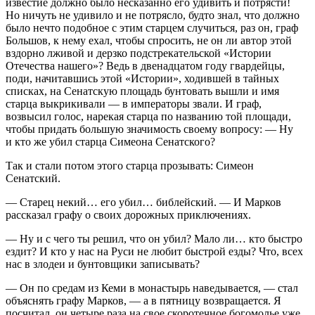
известие должно было несказанно его удивить и потрясти!
Но ничуть не удивило и не потрясло, будто знал, что должно
было нечто подобное с этим старцем случиться, раз он, граф
Большов, к нему ехал, чтобы спросить, не он ли автор этой
вздорно лживой и дерзко подстрекательской «Истории
Отечества нашего»? Ведь в двенадцатом году гвардейцы,
поди, начитавшись этой «Истории», ходившей в тайных
списках, на Сенатскую площадь бунтовать вышли и имя
старца выкрикивали — в императоры звали. И граф,
возвысил голос, нарекая старца по названию той площади,
чтобы придать большую значимость своему вопросу: — Ну
и кто же убил старца Симеона Сенатского?
Так и стали потом этого старца прозывать: Симеон
Сенатский.
— Старец некий… его убил… библейский. — И Марков
рассказал графу о своих дорожных приключениях.
— Ну и с чего ты решил, что он убил? Мало ли… кто быстро
ездит? И кто у нас на Руси не любит быстрой езды? Что, всех
нас в злодеи и бунтовщики записывать?
— Он по средам из Кеми в монастырь наведывается, — стал
объяснять графу Марков, — а в пятницу возвращается. Я
посчитал, он четыре раза на свое скоротечное богомолье уже