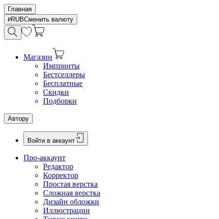
Главная
RUB
Сменить валюту
Магазин
Импринты
Бестселлеры
Бесплатные
Скидки
Подборки
Автору
Войти в аккаунт
Про-аккаунт
Редактор
Корректор
Простая верстка
Сложная верстка
Дизайн обложки
Иллюстрации