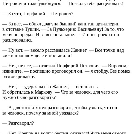
Петрович и тоже улыбнулся: — Позволь тебя расцеловать!
— За что, Порфирий… Петрович?
— За все, — обнял драгуна бывший капитан артиллерии
в отставке Тушин. — За Пульхерию Васильевну! За то, что
меня не предал. И за все остальное. — И они троекратно
расцеловались.
— Ну вот, — весело рассмеялась Жаннет. — Все точки над
«и» в прошлом деле и поставили!
— Нет, не все, — ответил Порфирий Петрович. — Впрочем,
извините, — поспешно проговорил он, — я отойду. Без помех
разговаривайте.
— Нет, — удержала его Жаннет, — останьтесь. —
И обратилась к Маркову: — Что за человек, для чего его
нужно было разговорить?
— А для того и хотел разговорить, чтобы узнать, что он
за человек, почему за мной увязался?
— Разговорил?
— Нет. Крепок на водку, бестия, оказался! Чуть меня самого