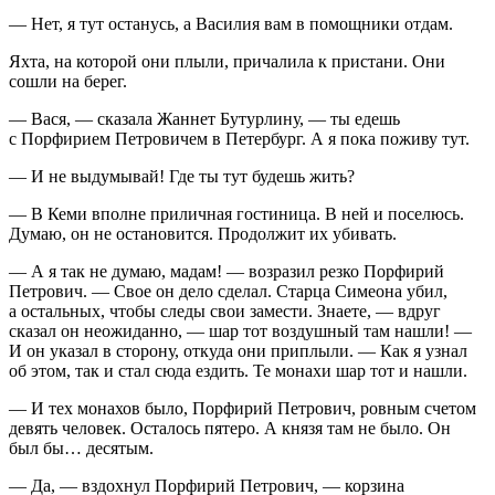
— Нет, я тут останусь, а Василия вам в помощники отдам.
Яхта, на которой они плыли, причалила к пристани. Они
сошли на берег.
— Вася, — сказала Жаннет Бутурлину, — ты едешь
с Порфирием Петровичем в Петербург. А я пока поживу тут.
— И не выдумывай! Где ты тут будешь жить?
— В Кеми вполне приличная гостиница. В ней и поселюсь.
Думаю, он не остановится. Продолжит их убивать.
— А я так не думаю, мадам! — возразил резко Порфирий
Петрович. — Свое он дело сделал. Старца Симеона убил,
а остальных, чтобы следы свои замести. Знаете, — вдруг
сказал он неожиданно, — шар тот воздушный там нашли! —
И он указал в сторону, откуда они приплыли. — Как я узнал
об этом, так и стал сюда ездить. Те монахи шар тот и нашли.
— И тех монахов было, Порфирий Петрович, ровным счетом
девять человек. Осталось пятеро. А князя там не было. Он
был бы… десятым.
— Да, — вздохнул Порфирий Петрович, — корзина