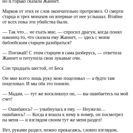
но и горько сказала Жаннет.
Марков от этих ее слов окончательно протрезвел. О смерти
старца и трех монахов он впервые от нее услышал. Втайне
от всех пока эти убийства были.
— Так что… не ехать мне, — спросил драгун, когда понял
наконец-то, что сказала ему Жаннет, — здесь с моим
библейским старцем разобраться?
— Поезжай! С этим старцем я сама разберусь, — ответила
Жаннет и потупила свои лукавые очи.
Сон тридцать шестой, от Беса
Он мне всего лишь руку мою поцеловал — а будто там
поцеловал. И мы оба это поняли.
— Мадам, — тут же воскликнул он, — вы ошибаетесь на мой
счет!
— Ошибаюсь? — улыбнулась я ему. — Неужели…
ошибаюсь? — Когда я вошла к нему в номер, он посмотрел
на меня — и взглядом своим тут же меня раздел!
Нет, руками раздел, нежно прикасаясь, словно взглядом,