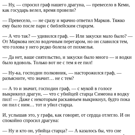
— Ну, — спросил граф нашего драгуна, — превесело в Кеми,
как государь велел, время провели?
— Превесело, — не сразу и мрачно ответил Марков. Тяжко
ему было после пари с библейским старцем.
— А что так? — удивился граф. — Или закуски мало было? —
От Маркова несло водочным перегаром, но он славился тем,
что голова у него редко болела от похмелья.
— Да нет, ваше сиятельство, и закуски было много — и водки
было вдоволь. Только вот не с тем я ее пил!
— Ну-ка, господин полковник, — насторожился граф, —
разъясните, что значит… не с тем?
— А то и значит, господин граф, — с мукой в голосе
выкрикнул драгун, — что с убийцей старца Симеона я водку
пил! — Даже с некоторым раскаяньем выкрикнул, будто пока
он пил с ним… тот и убил старца.
И, услышав это, у графа, как говорят, от сердца отлегло. И он
спокойно спросил драгуна:
— Ну и кто он, убийца старца? — А казалось бы, что сие