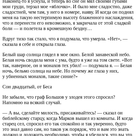
Наконец-то я уснула, и теперь во сне он мял своими губами
мои груди, терзал мое «яблочко». И было мне сладостно, даже
сладостней, чем там, у него в номере, наяву. И когда он поднял
меня на такую нестерпимую высоту блаженного наслаждения,
что и перенести его невозможно, я закричала от этой сладкой
боли — и полетела в кромешную бездну…
Вдруг тихо так стало, что я подумала, что умерла. «Нет», —
сказала я себе и открыла глаза.
Белый шар солнца глядел в мое окно. Белой занавеской небо.
Белая ночь сводила меня с ума, будто я уже на том свете. «Вот
так, наверное, он и монахов тех убил! — подумала я. — Белая
ночь, бельмо солнца на небе. Но почему же глаза у них,
у убиенных монахов, такие синие?»
Сон
двадцатый, от Беса
Не забыли, что граф Большов у злодея этого спросил?
Напомню на всякий случай.
— А вы, сделайте милость, присаживайтесь! — сказал он
библейскому старцу, когда Марков вышел из комнаты. И когда
старец сел, спросил его так спокойно и так уверенно, будто
это знал давно сам, но таков уж порядок, что и вам это знать
должно и доложить необходимо, чтобы я убедился, что вы это