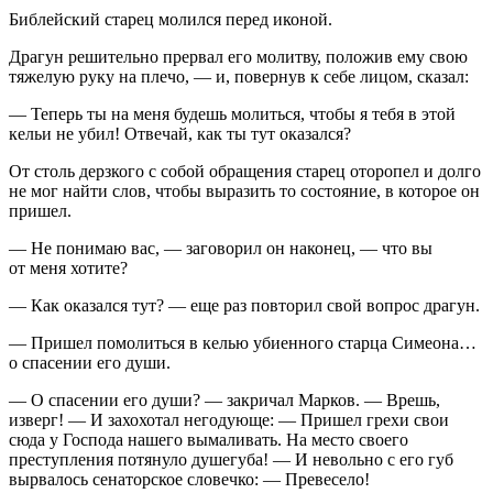
Библейский старец молился перед иконой.
Драгун решительно прервал его молитву, положив ему свою
тяжелую руку на плечо, — и, повернув к себе лицом, сказал:
— Теперь ты на меня будешь молиться, чтобы я тебя в этой
кельи не убил! Отвечай, как ты тут оказался?
От столь дерзкого с собой обращения старец оторопел и долго
не мог найти слов, чтобы выразить то состояние, в которое он
пришел.
— Не понимаю вас, — заговорил он наконец, — что вы
от меня хотите?
— Как оказался тут? — еще раз повторил свой вопрос драгун.
— Пришел помолиться в келью убиенного старца Симеона…
о спасении его души.
— О спасении его души? — закричал Марков. — Врешь,
изверг! — И захохотал негодующе: — Пришел грехи свои
сюда у Господа нашего вымаливать. На место своего
преступления потянуло душегуба! — И невольно с его губ
вырвалось сенаторское словечко: — Превесело!