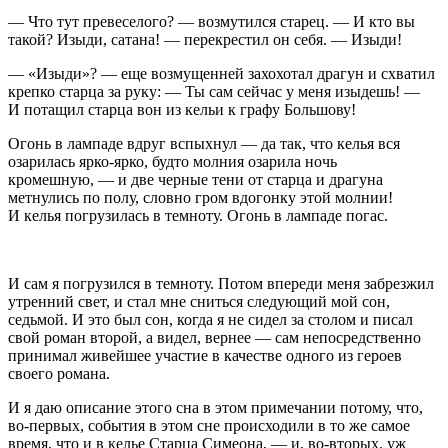
— Что тут превеселого? — возмутился старец. — И кто вы
такой? Изыди, сатана! — перекрестил он себя. — Изыди!
— «Изыди»? — еще возмущенней захохотал драгун и схватил
крепко старца за руку: — Ты сам сейчас у меня изыдешь! —
И потащил старца вон из кельи к графу Большову!
Огонь в лампаде вдруг вспыхнул — да так, что келья вся
озарилась ярко-ярко, будто молния озарила ночь
кромешную, — и две черные тени от старца и драгуна
метнулись по полу, словно гром вдогонку этой молнии!
И келья погрузилась в темноту. Огонь в лампаде погас.
И сам я погрузился в темноту. Потом впереди меня забрезжил
утренний свет, и стал мне сниться следующий мой сон,
седьмой. И это был сон, когда я не сидел за столом и писал
свой роман второй, а видел, вернее — сам непосредственно
принимал живейшее участие в качестве одного из героев
своего романа.
И я даю описание этого сна в этом примечании потому, что,
во-первых, события в этом сне происходили в то же самое
время, что и в келье Старца Симеона, — и, во-вторых, уж