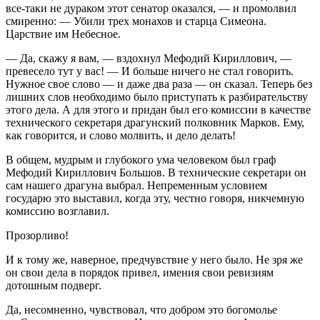
все-таки не дураком этот сенатор оказался, — и промолвил
смиренно: — Убили трех монахов и старца Симеона.
Царствие им Небесное.
— Да, скажу я вам, — вздохнул Мефодий Кириллович, —
превесело тут у вас! — И больше ничего не стал говорить.
Нужное свое слово — и даже два раза — он сказал. Теперь без
лишних слов необходимо было приступать к разбирательству
этого дела. А для этого и придан был его комиссии в качестве
технического секретаря драгунский полковник Марков. Ему,
как говорится, и слово молвить, и дело делать!
В общем, мудрым и глубокого ума человеком был граф
Мефодий Кириллович Большов. В технические секретари он
сам нашего драгуна выбрал. Непременным условием
государю это выставил, когда эту, честно говоря, никчемную
комиссию возглавил.
Прозорливо!
И к тому же, наверное, предчувствие у него было. Не зря же
он свои дела в порядок привел, имения свои ревизиям
дотошным подверг.
Да, несомненно, чувствовал, что добром это богомолье