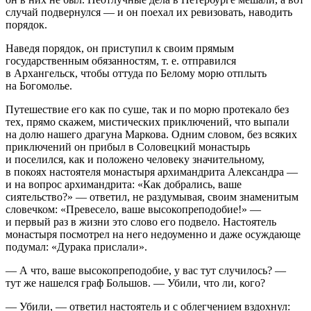
случай подвернулся — и он поехал их ревизовать, наводить
порядок.
Наведя порядок, он приступил к своим прямым
государственным обязанностям, т. е. отправился
в Архангельск, чтобы оттуда по Белому морю отплыть
на Богомолье.
Путешествие его как по суше, так и по морю протекало без
тех, прямо скажем, мистических приключений, что выпали
на долю нашего драгуна Маркова. Одним словом, без всяких
приключений он прибыл в Соловецкий монастырь
и поселился, как и положено человеку значительному,
в покоях настоятеля монастыря архимандрита Александра —
и на вопрос архимандрита: «Как добрались, ваше
сиятельство?» — ответил, не раздумывая, своим знаменитым
словечком: «Превесело, ваше высокопреподобие!» —
и первый раз в жизни это слово его подвело. Настоятель
монастыря посмотрел на него недоуменно и даже осуждающе
подумал: «Дурака прислали».
— А что, ваше высокопреподобие, у вас тут случилось? —
тут же нашелся граф Большов. — Убили, что ли, кого?
— Убили, — ответил настоятель и с облегчением вздохнул: