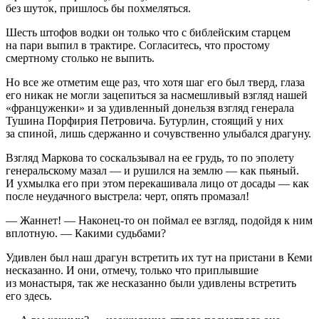
без шуток, пришлось бы похмеляться.
Шесть штофов водки он только что с библейским старцем
на пари выпил в трактире. Согласитесь, что простому
смертному столько не выпить.
Но все же отметим еще раз, что хотя шаг его был тверд, глаза
его никак не могли зацепиться за насмешливый взгляд нашей
«француженки» и за удивленный донельзя взгляд генерала
Тушина Порфирия Петровича. Бутурлин, стоящий у них
за спиной, лишь сдержанно и сочувственно улыбался драгуну.
Взгляд Маркова то соскальзывал на ее грудь, то по эполету
генеральскому мазал — и рушился на землю — как пьяный.
И ухмылка его при этом перекашивала лицо от досады — как
после неудачного выстрела: черт, опять промазал!
— Жаннет! — Наконец-то он поймал ее взгляд, подойдя к ним
вплотную. — Какими судьбами?
Удивлен был наш драгун встретить их тут на пристани в Кеми
несказанно. И они, отмечу, только что приплывшие
из монастыря, так же несказанно были удивлены встретить
его здесь.