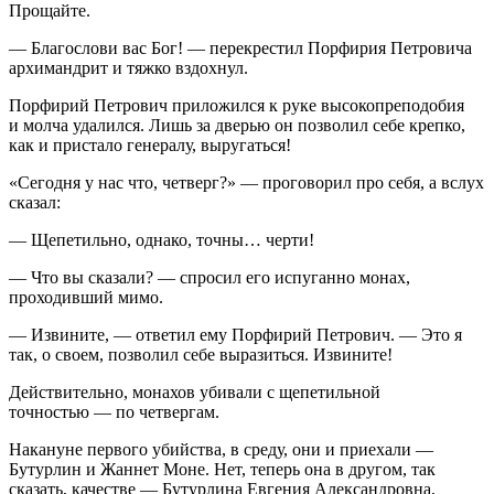
Прощайте.
— Благослови вас Бог! — перекрестил Порфирия Петровича
архимандрит и тяжко вздохнул.
Порфирий Петрович приложился к руке высокопреподобия
и молча удалился. Лишь за дверью он позволил себе крепко,
как и пристало генералу, выругаться!
«Сегодня у нас что, четверг?» — проговорил про себя, а вслух
сказал:
— Щепетильно, однако, точны… черти!
— Что вы сказали? — спросил его испуганно монах,
проходивший мимо.
— Извините, — ответил ему Порфирий Петрович. — Это я
так, о своем, позволил себе выразиться. Извините!
Действительно, монахов убивали с щепетильной
точностью — по четвергам.
Накануне первого убийства, в среду, они и приехали —
Бутурлин и Жаннет Моне. Нет, теперь она в другом, так
сказать, качестве — Бутурлина Евгения Александровна,