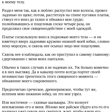
к моему телу.
Раздел меня так, как я люблю: распустил мои волосы, провел
ладонью по щеке; потом, расстегнув на спине пуговки платья,
стянул его вниз до талии и обнажил мои груди;
полюбовавшись и поцеловав соски четыре раза, он
продолжил свое священнодействие с моей одеждой.
Платье соскользнуло вниз к подножью моего тела — и он
взметнул вверх ладонями кружево нижней моей юбки, словно
пену морскую, и сквозь нее осыпал лицо мое поцелуями.
Сквозь нее я наблюдала, как он приступил к самому главному:
сдергиванию с меня моих панталон.
Обычно в таких случаях я не надеваю их. Уж больно комично
я в них выгляжу. Да и кавалер почти всегда портит своей
неловкостью трепетность этого священного момента —
обнажение моего сокровенного.
Предпочитаю греческое, древнеримское, чтобы тут же,
вспенив мою нижнюю юбку, он это мое узрел.
Или восточное — газовые шальвары. Это волнует
неизъяснимо его и меня. Яблоко мое райское (будто кто-то его
надрезал уже) сквозь них светится, ждет, чтобы взяли его