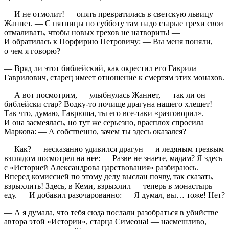
— И не отмолит! — опять превратилась в светскую львицу
Жаннет. — С пятницы по субботу там надо старые грехи свои
отмаливать, чтобы новых грехов не натворить! —
И обратилась к Порфирию Петровичу: — Вы меня поняли,
о чем я говорю?
— Вряд ли этот библейский, как окрестил его Гаврила
Гаврилович, старец имеет отношение к смертям этих монахов.
— А вот посмотрим, — улыбнулась Жаннет, — так ли он
библейски стар? Водку-то почище драгуна нашего хлещет!
Так что, думаю, Гаврюша, ты его все-таки «разговорил». —
И она засмеялась, но тут же серьезно, врасплох спросила
Маркова: — А собственно, зачем ты здесь оказался?
— Как? — несказанно удивился драгун — и ледяным трезвым
взглядом посмотрел на нее: — Разве не знаете, мадам? Я здесь
с «Историей Александрова царствования» разбираюсь.
Вперед комиссией по этому делу выслан почву, так сказать,
взрыхлить! Здесь, в Кеми, взрыхлил — теперь в монастырь
еду. — И добавил разочарованно: — Я думал, вы… тоже! Нет?
— А я думала, что тебя сюда послали разобраться в убийстве
автора этой «Истории», старца Симеона! — насмешливо,