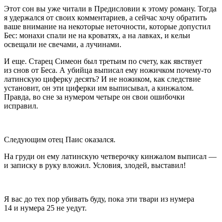
Этот сон вы уже читали в Предисловии к этому роману
. Тогда
я удержался от своих комментариев, а сейчас хочу обратить
ваше внимание на некоторые неточности, которые допустил
Бес: монахи спали не на кроватях, а на лавках, и кельи
освещали не свечами, а лучинами.
И еще. Старец Симеон был третьим по счету, как явствует
из снов от Беса. А убийца выписал ему ножичком почему-то
латинскую циферку десять? И не ножиком, как следствие
установит, он эти циферки им выписывал, а кинжалом.
Правда, во сне за нумером четыре он свои ошибочки
исправил.
Следующим отец Паис оказался.
На груди он ему латинскую четверочку кинжалом выписал —
и записку в руку вложил. Условия, злодей, выставил!
Я вас до тех пор убивать буду, пока эти твари из нумера
14 и нумера 25 не уедут.