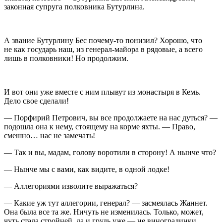
законная супруга полковника Бутурлина.
А звание Бутурлину Бес почему-то понизил? Хорошо, что
не как государь наш, из генерал-майора в рядовые, а всего
лишь в полковники! Но продолжим.
И вот они уже вместе с ним плывут из монастыря в Кемь.
Дело свое сделали!
— Порфирий Петрович, вы все продолжаете на нас дуться? —
подошла она к нему, стоящему на корме яхты. — Право,
смешно… нас не замечать!
— Так и вы, мадам, голову воротили в сторону! А нынче что?
— Нынче мы с вами, как видите, в одной лодке!
— Аллегориями изволите выражаться?
— Какие уж тут аллегории, генерал? — засмеялась Жаннет.
Она была все та же. Ничуть не изменилась. Только, может,
чуть стала стройней, да и грудь уже — не виноградинки,