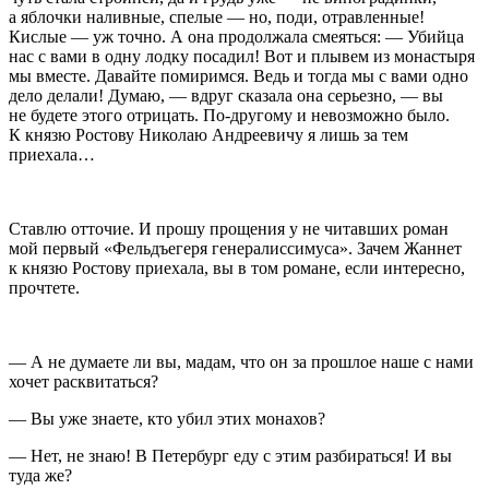
а яблочки наливные, спелые — но, поди, отравленные!
Кислые — уж точно. А она продолжала смеяться: — Убийца
нас с вами в одну лодку посадил! Вот и плывем из монастыря
мы вместе. Давайте помиримся. Ведь и тогда мы с вами одно
дело делали! Думаю, — вдруг сказала она серьезно, — вы
не будете этого отрицать. По-другому и невозможно было.
К князю Ростову Николаю Андреевичу я лишь за тем
приехала…
Ставлю отточие. И прошу прощения у не читавших роман
мой первый «Фельдъегеря генералиссимуса». Зачем Жаннет
к князю Ростову приехала, вы в том романе, если интересно,
прочтете
.
— А не думаете ли вы, мадам, что он за
прошлое
наше с нами
хочет расквитаться?
— Вы уже знаете, кто убил этих монахов?
— Нет, не знаю! В Петербург еду с этим разбираться! И вы
туда же?