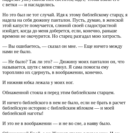
с ветки — и насладились.
Но это был не тот случай. Идя к этому библейскому старцу, я
надела на себя дюжину панталон. Пусть, думаю, в женской
этой капусте помучается, слюной своей сладострастной
изойдет, когда до меня доберется, если, конечно, раньше
времени не окочурится. Но старец разгадал мою хитрость.
— Вы ошибаетесь, — сказал он мне. — Еще ничего между
нами не было.
— Не было? Так ли это? — Дюжину моих панталон он, что
называется, шутя с меня стянул. Я сама помогла ему
торопливо их сдернуть, в воображении, конечно.
И нижняя юбка лежала у моих ног.
Обнаженной стояла я перед этим библейским старцем.
И ничего библейского в нем не было, если не брать в расчет
библейскую историю с библейским яблоком — и моей
библейской наготы!
И это не в воображении — и не во сне, а наяву было.