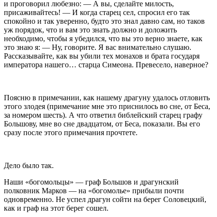
и проговорил любезно: — А вы, сделайте милость,
присаживайтесь! — И когда старец сел, спросил его так
спокойно и так уверенно, будто это знал давно сам, но таков
уж порядок, что и вам это знать должно и доложить
необходимо, чтобы я убедился, что вы это верно знаете, как
это знаю я: — Ну, говорите. Я вас внимательно слушаю.
Рассказывайте, как вы убили тех монахов и брата государя
императора нашего… старца Симеона. Превесело, наверное?
Поясню в примечании, как нашему драгуну удалось отловить
этого злодея (примечание мне это приснилось во сне, от Беса,
за номером шесть). А что ответил библейский старец графу
Большову, мне во сне двадцатом, от Беса, показали. Вы его
сразу после этого примечания прочтете.
Дело было так.
Наши «богомольцы» — граф Большов и драгунский
полковник Марков — на «богомолье» прибыли почти
одновременно. Не успел драгун сойти на берег Соловецкий,
как и граф на этот берег сошел.