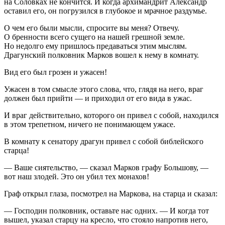
на Соловках не кончится. И когда архимандрит Александр
оставил его, он погрузился в глубокое и мрачное раздумье.
О чем его были мысли, спросите вы меня? Отвечу.
О бренности всего сущего на нашей грешной земле.
Но недолго ему пришлось предаваться этим мыслям.
Драгунский полковник Марков вошел к нему в комнату.
Вид его был грозен и ужасен!
Ужасен в том смысле этого слова, что, глядя на него, враг
должен был прийти — и приходил от его вида в ужас.
И враг действительно, которого он привел с собой, находился
в этом трепетном, ничего не понимающем ужасе.
В комнату к сенатору драгун привел с собой библейского
старца!
— Ваше сиятельство, — сказал Марков графу Большову, —
вот наш злодей. Это он убил тех монахов!
Граф открыл глаза, посмотрел на Маркова, на старца и сказал:
— Господин полковник, оставьте нас одних. — И когда тот
вышел, указал старцу на кресло, что стояло напротив него,