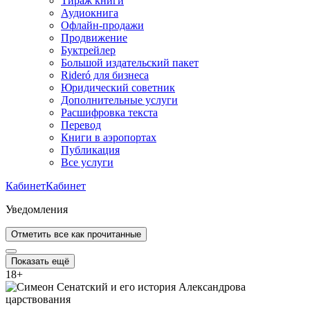
Тираж книги
Аудиокнига
Офлайн-продажи
Продвижение
Буктрейлер
Большой издательский пакет
Rideró для бизнеса
Юридический советник
Дополнительные услуги
Расшифровка текста
Перевод
Книги в аэропортах
Публикация
Все услуги
Кабинет
Кабинет
Уведомления
Отметить все как прочитанные
Показать ещё
18
+