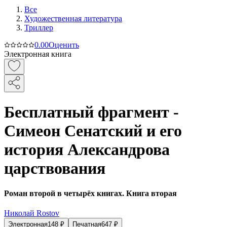
Все
Художественная литература
Триллер
0.0
0
Оценить
Электронная книга
Бесплатный фрагмент -
Симеон Сенатский и его
история Александрова
царствования
Роман второй в четырёх книгах. Книга вторая
Николай Rostov
Электронная
148
₽
Печатная
647
₽