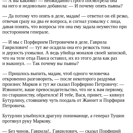
— А вы какими? — неожиданно строго посмотрела она
на него и недовольно добавила: — И почему опять пьяны?
— Да потому что опять в деле, мадам! — ответил он ей резко,
отвечая сразу на два ее вопроса, и согнал ухмылку с лица,
давая понять, что вопросы эти она ему задала неуместно при
постороннем генерале.
— И мы с Порфирием Петровичем в деле, Гаврила
Гаврилович! — тут же осадила она его резкость тона
и дерзость ухмылки. А ведь убийца монахов своей запиской,
что на теле отца Паиса оставил, их из этого дела как раз
и выкинул. — Так почему вы пьяны?
— Пришлось выпить, мадам, чтоб одного человечка
откровенно разговорить, — после некоторого раздумья
произнес Марков и тут же сказал Порфирию Петровичу: —
Извините, ваше превосходительство, что не к вам первому,
по старшинству, обратился! И тебе, Вася, привет, — кивнул
Бутурлину, стоявшему чуть поодаль от Жаннет и Порфирия
Петровича.
Бутурлин улыбнулся драгуну понимающе, а генерал Тушин
протянул руку Маркову.
— Без чинов, Гаврила!.. Гаврилович, — сказал Порфирий