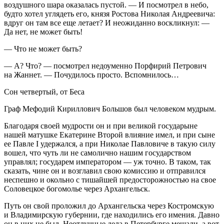
воздушного шара оказалась пустой. — И посмотрел в небо,
будто хотел углядеть его, князя Ростова Николая Андреевича:
вдруг он там все еще летает? И неожиданно воскликнул: —
Да нет, не может быть!
— Что не может быть?
— А? Что? — посмотрел недоуменно Порфирий Петрович
на Жаннет. — Почудилось просто. Вспомнилось…
Сон четвертый, от Беса
Граф Мефодий Кириллович Большов был человеком мудрым.
Благодаря своей мудрости он и при великой государыне
нашей матушке Екатерине Второй влияние имел, и при сыне
ее Павле I удержался, а при Николае Павловиче в такую силу
вошел, что чуть ли не самолично нашим государством
управлял; государем императором — уж точно. В таком, так
сказать, чине он и возглавил свою комиссию и отправился
неспешно и окольно с тишайшей предосторожностью на свое
Соловецкое богомолье через Архангельск.
Путь он свой проложил до Архангельска через Костромскую
и Владимирскую губернии, где находились его имения. Давно
он в них не был. Неотлучные дела в Петербурге мешали, а вот