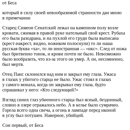
от Беса
который в силу своей невообразимой странности дан мною
в примечании
Старец Симеон Сенатский лежал на каменном полу возле
кровати, сжимая в правой руке нательный свой крест. Рубаха
его была разодрана, и на пухлой его груди была выписана
(крест-накрест, видно, ножиком полоснули) то ли наша
русская буква «ха», то ли иностранная — «икс». След от ножа
был
бритв
енно тонок, и крови почти не было. Невозможно
было вообразить, что из-за этого он умер. А он, несомненно,
был мертв.
Отец Паис склонился над ним и закрыл ему глаза. Ужаса
в глазах у убитого старца не было. Ужас стоял в глазах
у самого монаха, когда он закрывал ему глаза, будто
спрашивал у него: «Кто следующий?»
Взгляд синих глаз убиенного старца был ясный, бездонный,
словно в озере отражалось небо. А в келье было сумрачно.
Горела всего одна свеча, а огонь в лампаде перед иконой
в углу был потушен. Наверное, убийцей.
Сон первый, от Беса