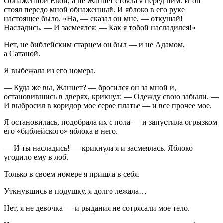
Обнаженной Евой, а не Жаннет стояла я перед ним. И он
стоял передо мной обнаженный. И яблоко в его руке
настоящее было. «На, — сказал он мне, — откушай!
Насладись. — И засмеялся: — Как я тобой насладился!»
Нет, не библейским старцем он был — и не Адамом,
а Сатаной.
Я выбежала из его номера.
— Куда же вы, Жаннет? — бросился он за мной и,
остановившись в дверях, крикнул: — Одежду свою забыли. —
И выбросил в коридор мое серое платье — и все прочее мое.
Я остановилась, подобрала их с пола — и запустила огрызком
его «библейского» яблока в него.
— И ты насладись! — крикнула я и засмеялась. Яблоко
угодило ему в лоб.
Только в своем номере я пришла в себя.
Уткнувшись в подушку, я долго лежала…
Нет, я не девочка — и рыдания не сотрясали мое тело.