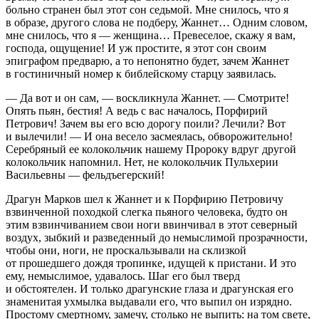
больно странен был этот сон седьмой. Мне снилось, что я
в образе, другого слова не подберу, Жаннет… Одним словом,
мне снилось, что я — женщина… Превеселое, скажу я вам,
господа, ощущение! И уж простите, я этот сон своим
эпиграфом предварю, а то непонятно будет, зачем Жаннет
в гостиничный номер к библейскому старцу заявилась.
— Да вот и он сам, — воскликнула Жаннет. — Смотрите!
Опять пьян, бестия! А ведь с вас началось, Порфирий
Петрович! Зачем вы его всю дорогу поили? Лечили? Вот
и вылечили! — И она весело засмеялась, обворожительно!
Серебряный ее колокольчик нашему Пророку вдруг другой
колокольчик напомнил. Нет, не колокольчик Пульхерии
Васильевны — фельдъегерский!
Драгун Марков шел к Жаннет и к Порфирию Петровичу
взвинченной походкой слегка пьяного человека, будто он
этим взвинчиванием свои ноги ввинчивал в этот северный
воздух, зыбкий и разведенный до немыслимой прозрачности,
чтобы они, ноги, не проскальзывали на склизкой
от прошедшего дождя тропинке, идущей к пристани. И это
ему, немыслимое, удавалось. Шаг его был тверд
и обстоятелен. И только драгунские глаза и драгунская его
знаменитая ухмылка выдавали его, что выпил он изрядно.
Простому смертному, замечу, столько не выпить: на том свете,