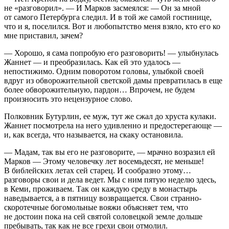
не «разговорил». — И Марков засмеялся: — Он за мной
от самого Петербурга следил. И в той же самой гостинице,
что и я, поселился. Вот и любопытство меня взяло, кто его ко
мне приставил, зачем?
— Хорошо, я сама попробую его разговорить! — улыбнулась
Жаннет — и преобразилась. Как ей это удалось —
непостижимо. Одним поворотом головы, улыбкой своей
вдруг из обворожительной светской дамы превратилась в еще
более обворожительную, пардон… Впрочем, не будем
произносить это нецензурное слово.
Полковник Бутурлин, ее муж, тут же сжал до хруста кулаки.
Жаннет посмотрела на него удивленно и предостерегающе —
и, как всегда, что называется, на скаку остановила.
— Мадам, так вы его не разговорите, — мрачно возразил ей
Марков — Этому человечку лет восемьдесят, не меньше!
В библейских летах сей старец. И сообразно этому…
разговоры свои и дела ведет. Мы с ним пятую неделю здесь,
в Кеми, проживаем. Так он каждую среду в монастырь
наведывается, а в пятницу возвращается. Свои странно-
скоротечные богомольные вояжи объясняет тем, что
не достоин пока на сей святой соловецкой земле дольше
пребывать, так как не все грехи свои отмолил.