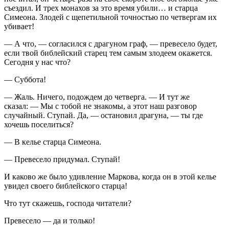
съездил. И трех монахов за это время убили… и старца
Симеона. Злодей с щепетильной точностью по четвергам их
убивает!
— А что, — согласился с драгуном граф, — превесело будет,
если твой библейский старец тем самым злодеем окажется.
Сегодня у нас что?
— Суббота!
— Жаль. Ничего, подождем до четверга. — И тут же
сказал: — Мы с тобой не знакомы, а этот наш разговор
случайный. Ступай. Да, — остановил драгуна, — ты где
хочешь поселиться?
— В келье старца Симеона.
— Превесело придумал. Ступай!
И каково же было удивление Маркова, когда он в этой келье
увидел своего библейского старца!
Что тут скажешь, господа читатели?
Превесело — да и только!