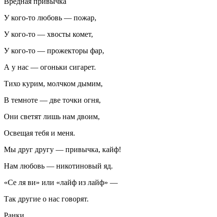
Вредная привычка
У кого-то любовь — пожар,
У кого-то — хвосты комет,
У кого-то — прожекторы фар,
А у нас — огоньки
сигар
ет.
Тихо курим, молчком дымим,
В темноте — две точки огня,
Они светят лишь нам двоим,
Освещая тебя и меня.
Мы друг другу — привычка,
кайф
!
Нам любовь — никотиновый яд.
«Се ля ви» или «лайф из лайф» —
Так другие о нас говорят.
Ранки