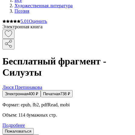
Все
Художественная литература
Поэзия
5.0
1
Оценить
Электронная книга
Бесплатный фрагмент -
Силуэты
Люся Препинакова
Электронная
400
₽
Печатная
738
₽
Формат:
epub, fb2, pdfRead, mobi
Объем:
114
бумажных стр.
Подробнее
Пожаловаться