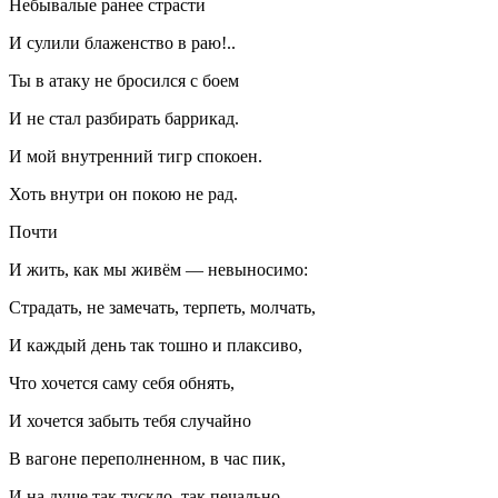
Небывалые ранее страсти
И сулили блаженство в раю!..
Ты в атаку не бросился с боем
И не стал разбирать баррикад.
И мой внутренний тигр спокоен.
Хоть внутри он покою не рад.
Почти
И жить, как мы живём — невыносимо:
Страдать, не замечать, терпеть, молчать,
И каждый день так тошно и плаксиво,
Что хочется саму себя обнять,
И хочется забыть тебя случайно
В вагоне переполненном, в час пик,
И на душе так тускло, так печально,