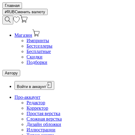
Главная
RUB
Сменить валюту
Магазин
Импринты
Бестселлеры
Бесплатные
Скидки
Подборки
Автору
Войти в аккаунт
Про-аккаунт
Редактор
Корректор
Простая верстка
Сложная верстка
Дизайн обложки
Иллюстрации