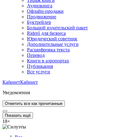
Тираж книги
Аудиокнига
Офлайн-продажи
Продвижение
Буктрейлер
Большой издательский пакет
Rideró для бизнеса
Юридический советник
Дополнительные услуги
Расшифровка текста
Перевод
Книги в аэропортах
Публикация
Все услуги
Кабинет
Кабинет
Уведомления
Отметить все как прочитанные
Показать ещё
18
+