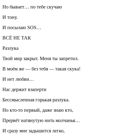
Но бывает… по тебе скучаю
И тону.
И посылаю SOS…
ВСЁ НЕ ТАК
Разлука
Твой мир закрыт. Меня ты запретил.
В моём же — без тебя — такая скука!
И нет любви…
Нас держит взаперти
Бессмысленная горькая разлука.
Но кто-то первый, даже знаю кто,
Прервёт натянутую нить молчанья…
И сразу мне задышится легко,