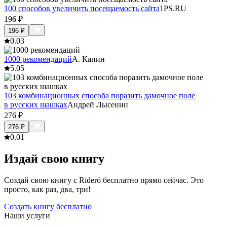
100 способов увеличить посещаемость сайта
1PS.RU
196
₽
196
₽
0.0
3
1000 рекомендаций
А. Капин
5.0
5
103 комбинационных способа поразить дамочное поле
в русских шашках
Андрей Лысенин
276
₽
276
₽
0.0
1
Издай свою книгу
Создай свою книгу с Rideró бесплатно прямо сейчас. Это
просто, как раз, два, три!
Создать книгу бесплатно
Наши услуги