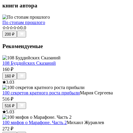
книги автора
По стопам прошлого
0.0
200
₽
Рекомендуемые
108 Буддийских Сказаний
160
₽
160
₽
3.0
3
100 секретов кратного роста прибыли
Мария Сергеева
516
₽
516
₽
5.0
3
100 мифов о Марафоне. Часть 2
Михаил Журавлев
272
₽