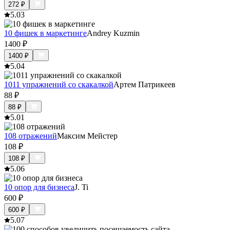
272
₽
5.0
3
10 фишек в маркетинге
Andrey Kuzmin
1400
₽
1400
₽
5.0
4
1011 упражнений со скакалкой
Артем Патрикеев
88
₽
88
₽
5.0
1
108 отражений
Максим Мейстер
108
₽
108
₽
5.0
6
10 опор для бизнеса
J. Ti
600
₽
600
₽
5.0
7