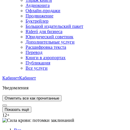
Тираж книги
Аудиокнига
Офлайн-продажи
Продвижение
Буктрейлер
Большой издательский пакет
Rideró для бизнеса
Юридический советник
Дополнительные услуги
Расшифровка текста
Перевод
Книги в аэропортах
Публикация
Все услуги
Кабинет
Кабинет
Уведомления
Отметить все как прочитанные
Показать ещё
12
+