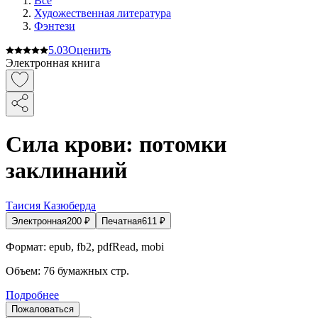
Все
Художественная литература
Фэнтези
5.0
3
Оценить
Электронная книга
Сила крови: потомки
заклинаний
Таисия Казюберда
Электронная
200
₽
Печатная
611
₽
Формат:
epub, fb2, pdfRead, mobi
Объем:
76
бумажных стр.
Подробнее
Пожаловаться