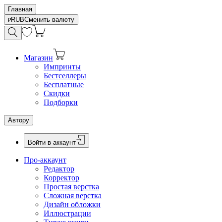
Главная
RUB
Сменить валюту
Магазин
Импринты
Бестселлеры
Бесплатные
Скидки
Подборки
Автору
Войти в аккаунт
Про-аккаунт
Редактор
Корректор
Простая верстка
Сложная верстка
Дизайн обложки
Иллюстрации