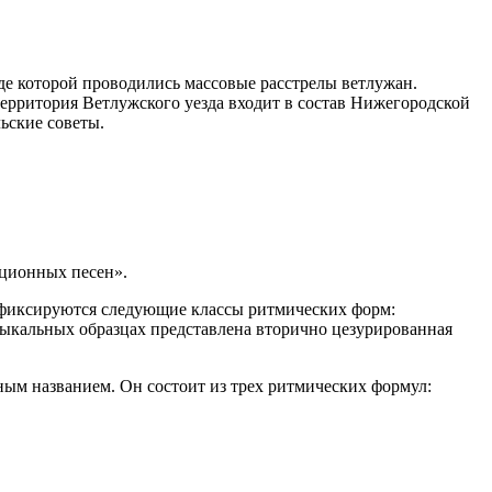
де которой проводились массовые расстрелы ветлужан.
рритория Ветлужского уезда входит в состав Нижегородской
ьские советы.
иционных песен».
) фиксируются следующие классы ритмических форм:
ыкальных образцах представлена вторично цезурированная
ым названием. Он состоит из трех ритмических формул: