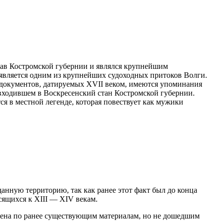
став Костромской губернии и являлся крупнейшим
 является одним из крупнейших судоходных притоков Волги.
х документов, датируемых XVII веком, имеются упоминания
 входившем в Воскресенский стан Костромской губернии.
я в местной легенде, которая повествует как мужики
нную территорию, так как ранее этот факт был до конца
сящихся к XIII — XIV векам.
лена по ранее существующим материалам, но не дошедшим