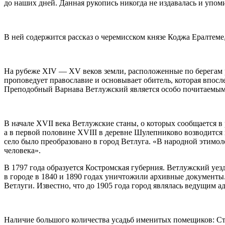
до наших дней. Данная рукопись никогда не издавалась и упоми
В ней содержится рассказ о черемисском князе Коджа Ералтеме
На рубеже XIV — XV веков земли, расположенные по берегам ре
проповедует православие и основывает обитель, которая впосл
Преподобный Варнава Ветлужский является особо почитаемым 
В начале XVII века Ветлужские станы, о которых сообщается 
а в первой половине XVIII в деревне Шулепниково возводится 
село было преобразовано в город Ветлуга. «В народной этимол
человека».
В 1797 года образуется Костромская губерния. Ветлужский уез
в городе в 1840 и 1890 годах уничтожили архивные документы
Ветлуги. Известно, что до 1905 года город являлась ведущим 
Наличие большого количества усадьб именитых помещиков: Ст