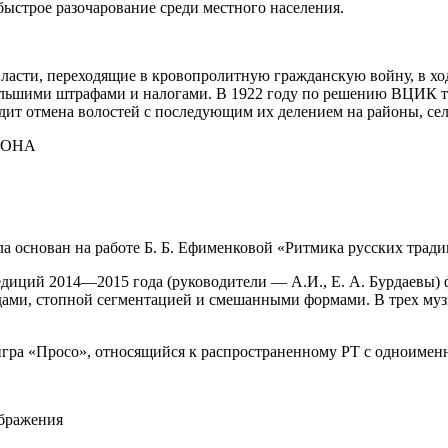
быстрое разочарование среди местного населения.
ласти, переходящие в кровопролитную гражданскую войну, в хо
ольшими штрафами и налогами.
В 1922 году по решению ВЦИК те
одит отмена волостей с последующим их делением на районы, сел
ЙОНА
а основан на работе Б. Б. Ефименковой «Ритмика русских трад
педиций 2014—2015 года (руководители — А.И., Е. А. Бурдаевы
ами, стопной сегментацией и смешанными формами. В трех муз
гра «Просо», относящийся к распространенному РТ с одноименн
ображения