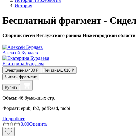
История и археология
История
Бесплатный фрагмент - Сиде
Сборник песен Ветлужского района Нижегородской области
Алексей Бурдаев
Екатерина Бурдаева
Электронная
400
₽
Печатная
1 016
₽
Читать фрагмент
Купить
Объем:
46
бумажных стр.
Формат:
epub, fb2, pdfRead, mobi
Подробнее
0.0
0
Оценить