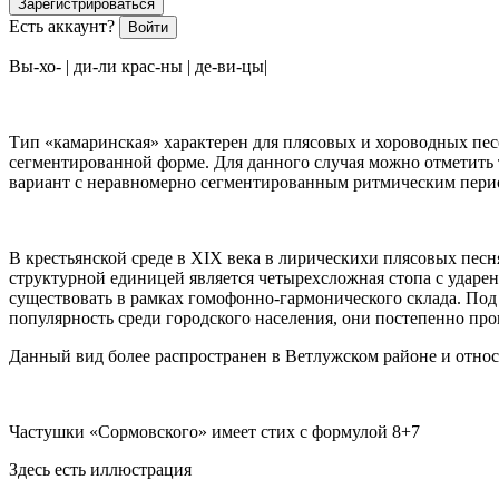
Зарегистрироваться
Есть аккаунт?
Войти
Вы-хо- | ди-ли крас-ны | де-ви-цы|
Тип «камаринская» характерен для плясовых и хороводных пес
сегментированной форме. Для данного случая можно отметить т
вариант с неравномерно сегментированным ритмическим пери
В крестьянской среде в XIX века в лирическихи плясовых пес
структурной единицей является четырехсложная стопа с ударен
существовать в рамках гомофонно-гармонического склада. Под
популярность среди городского населения, они постепенно пр
Данный вид более распространен в Ветлужском районе и относи
Частушки «Сормовского» имеет стих с формулой 8+7
Здесь есть иллюстрация