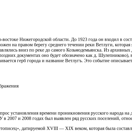
о-востоке Нижегородской области. До 1923 года он входил в со
жен на правом берегу среднего течении реки Ветлуги, которая
авлялись вниз по реке до самого Козьмодемьянска. Из архивны
поздних документах оно будет обозначено как д. Шулепниково),
ивается герб города и название Ветлугъ.
Это событие описываетс
ображения
рос установления времени проникновения русского народа на да
 в 2007 и 2008 годах был выявлен ряд русских поселений, отно
тописец», датируемой XVIII — XIX веком, которая была состав