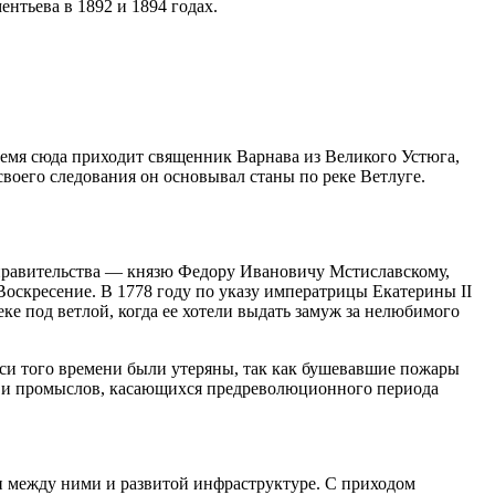
ентьева в 1892 и 1894 годах.
ремя сюда приходит священник Варнава из Великого Устюга,
своего следования он основывал станы по реке Ветлуге.
о правительства — князю Федору Ивановичу Мстиславскому,
Воскресение. В 1778 году по указу императрицы Екатерины II
ке под ветлой, когда ее хотели выдать замуж за нелюбимого
писи того времени были утеряны, так как бушевавшие пожары
та и промыслов, касающихся предреволюционного периода
и между ними и развитой инфраструктуре. С приходом