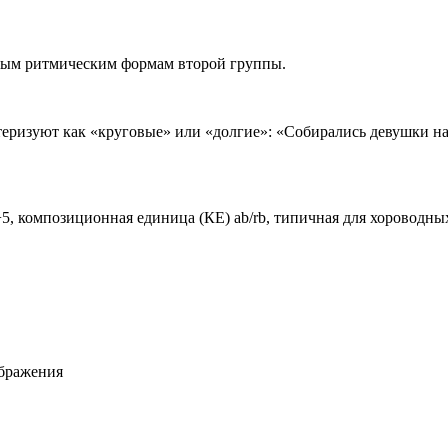
нным ритмическим формам второй группы.
ризуют как «круговые» или «долгие»: «Собирались девушки на п
+5, композиционная единица (КЕ) ab/rb, типичная для хороводн
ображения