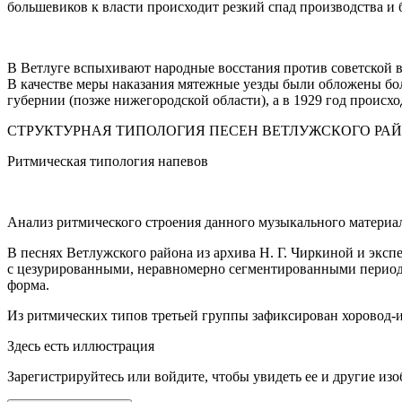
большевиков к власти происходит резкий спад производства и 
В Ветлуге вспыхивают народные восстания против советской в
В качестве меры наказания мятежные уезды были обложены б
губернии (позже нижегородской области), а в 1929 год происх
СТРУКТУРНАЯ
ТИПОЛОГИЯ
ПЕСЕН
ВЕТЛУЖСКОГО
РА
Ритмическая
типология
напевов
Анализ ритмического строения данного музыкального материал
В песнях Ветлужского района из архива Н. Г. Чиркиной и экс
с цезурированными, неравномерно сегментированными период
форма.
Из ритмических типов третьей группы зафиксирован хоровод-и
Здесь есть иллюстрация
Зарегистрируйтесь или войдите, чтобы увидеть ее и другие из