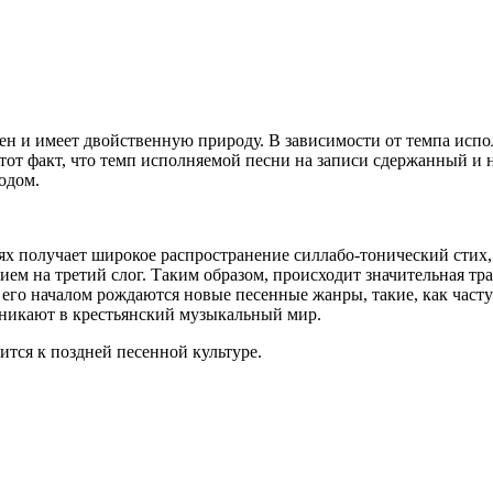
ен и имеет двойственную природу. В зависимости от темпа испо
от факт, что темп исполняемой песни на записи сдержанный и н
одом.
нях получает широкое распространение силлабо-тонический стих,
ием на третий слог. Таким образом, происходит значительная т
 его началом рождаются новые песенные жанры, такие, как час
оникают в крестьянский музыкальный мир.
тся к поздней песенной культуре.