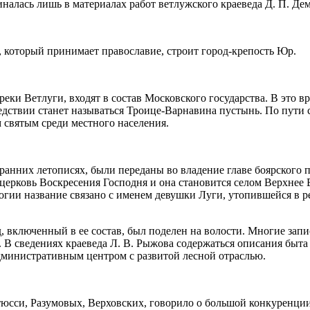
налась лишь в материалах работ ветлужского краеведа Д. П. Дем
, который принимает православие, строит город-крепость Юр.
ки Ветлуги, входят в состав Московского государства. В это в
едствии станет называться Троице-Варнавина пустынь. По пути 
святым среди местного населения.
в ранних летописях, были переданы во владение главе боярског
церковь Воскресения Господня и она становится селом Верхнее 
огии название связано с именем девушки Луги, утопившейся в ре
д, включенный в ее состав, был поделен на волости. Многие за
. В сведениях краеведа Л. В. Рыжова содержаться описания бы
административным центром с развитой лесной отраслью.
юсси, Разумовых, Верховских, говорило о большой конкуренци