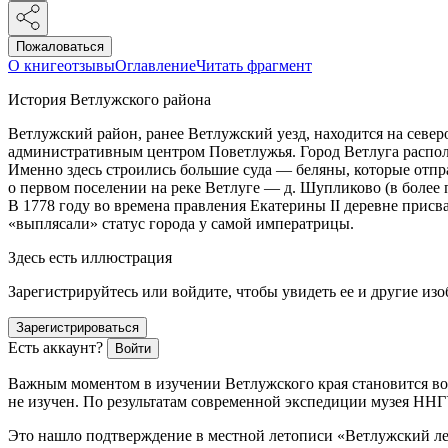
Пожаловаться
О книге
отзывы
Оглавление
Читать фрагмент
История Ветлужского района
Ветлужский район, ранее Ветлужский уезд, находится на север
административным центром Поветлужья. Город Ветлуга располо
Именно здесь строились большие суда — беляны, которые отпр
о первом поселении на реке Ветлуге — д. Шупликово (в более 
В 1778 году во времена правления Екатерины II деревне присва
«выплясали» статус города у самой императрицы.
Здесь есть иллюстрация
Зарегистрируйтесь или войдите, чтобы увидеть ее и другие из
Зарегистрироваться
Есть аккаунт?
Войти
Важным моментом в изучении Ветлужского края становится воп
не изучен. По результатам современной экспедиции музея ННГУ
Это нашло подтверждение в местной летописи «Ветлужский ле