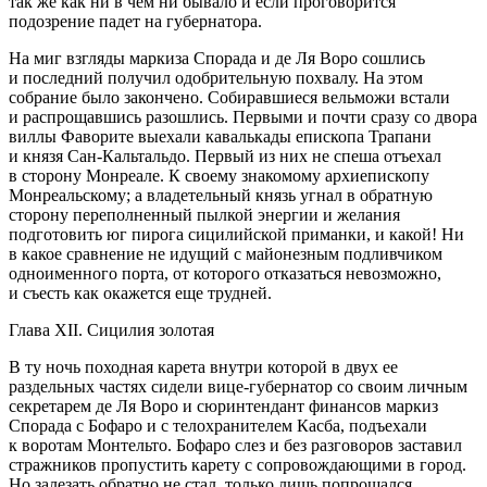
так же как ни в чем ни бывало и если проговорится
подозрение падет на губернатора.
На миг взгляды маркиза Спорада и де Ля Воро сошлись
и последний получил одобрительную похвалу. На этом
собрание было закончено. Собиравшиеся вельможи встали
и распрощавшись разошлись. Первыми и почти сразу со двора
виллы Фаворите выехали кавалькады епископа Трапани
и князя Сан-Кальтальдо. Первый из них не спеша отъехал
в сторону Монреале. К своему знакомому архиепископу
Монреальскому; а владетельный князь угнал в обратную
сторону переполненный пылкой энергии и желания
подготовить юг пирога сицилийской приманки, и какой! Ни
в какое сравнение не идущий с майонезным подливчиком
одноименного порта, от которого отказаться невозможно,
и съесть как окажется еще трудней.
Глава XII. Сицилия золотая
В ту ночь походная карета внутри которой в двух ее
раздельных частях сидели вице-губернатор со своим личным
секретарем де Ля Воро и сюринтендант финансов маркиз
Спорада с Бофаро и с телохранителем Касба, подъехали
к воротам Монтельто. Бофаро слез и без разговоров заставил
стражников пропустить карету с сопровождающими в город.
Но залезать обратно не стал, только лишь попрощался