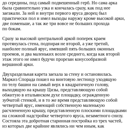
до середины, под самый подвешенный герб. Но сама арка
была сравнительно узка и кончалась сразу, как под нее
заезжали. За ней и внутри первого яруса дворец был
практически пол и имел выходы наружу кроме высокой арки,
две поменьше, а так же три вовсе не больших прохода
по бокам.
Сразу за высокой центральной аркой поперек краем
протянулась стена, подпирая не второй, а уже третий,
наиболее полный ярус, имевший пять больших оконных
проемов, и два маленьких возле среднего, когда как второй
этаж этого не имел будучи прорезан конусообразной
вершиной арки.
Двухраздельная карета заехала за стену и остановилась.
Маркиз Спорада пошел на винтовую лестницу уходящую
по телу башни на самый верх в квадратичную голову,
выходящую на крышу Цизы, представляющую собой
обжитую в итальянском духе площадку, огражденную
зубчатой стенкой, и в то же время представляющую собой
четвертый ярус, имеющий собственную маленькую
расчлененную крышу, представленную плоскими площадками
на сложной надстройке четвертого яруса, незаметного снизу.
Состояла эта добротная старинная постройка из трех частей,
из которых две крайние являлись ни чем иным, как