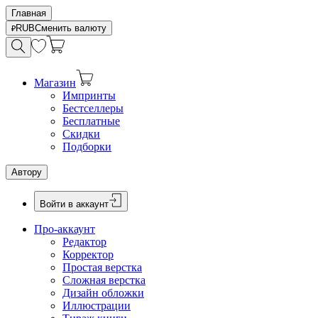
Главная
RUB
Сменить валюту
Магазин
Импринты
Бестселлеры
Бесплатные
Скидки
Подборки
Автору
Войти в аккаунт
Про-аккаунт
Редактор
Корректор
Простая верстка
Сложная верстка
Дизайн обложки
Иллюстрации