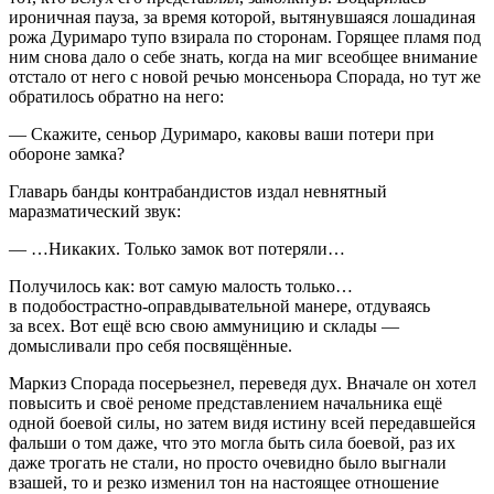
ироничная пауза, за время которой, вытянувшаяся лошадиная
рожа Дуримаро тупо взирала по сторонам. Горящее пламя под
ним снова дало о себе знать, когда на миг всеобщее внимание
отстало от него с новой речью монсеньора Спорада, но тут же
обратилось обратно на него:
— Скажите, сеньор Дуримаро, каковы ваши потери при
обороне замка?
Главарь банды контрабандистов издал невнятный
маразматический звук:
— …Никаких. Только замок вот потеряли…
Получилось как: вот самую малость только…
в подобострастно-оправдывательной манере, отдуваясь
за всех. Вот ещё всю свою аммуницию и склады —
домысливали про себя посвящённые.
Маркиз Спорада посерьезнел, переведя дух. Вначале он хотел
повысить и своё реноме представлением начальника ещё
одной боевой силы, но затем видя истину всей передавшейся
фальши о том даже, что это могла быть сила боевой, раз их
даже трогать не стали, но просто очевидно было выгнали
взашей, то и резко изменил тон на настоящее отношение