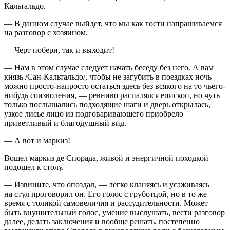
Кальтальдо.
— В данном случае выйдет, что мы как гости напрашиваемся
на разговор с хозяином.
— Черт побери, так и выходит!
— Нам в этом случае следует начать беседу без него. А вам
князь /Сан-Кальтальдо/, чтобы не загубить в поездках ночь
можно просто-напросто остаться здесь без всякого на то чьего-
нибудь соизволения, — ревниво распалялся епископ, но чуть
только послышались подходящие шаги и дверь открылась,
узкое лисье лицо из подговаривающего приобрело
приветливый и благодушный вид.
— А вот и маркиз!
Вошел маркиз де Спорада, живой и энергичной походкой
подошел к столу.
— Извините, что опоздал, — легко кланяясь и усаживаясь
на стул проговорил он. Его голос с груботцой, но в то же
время с толикой самовеличия и рассудительности. Может
быть внушительный голос, умение выслушать, вести разговор
далее, делать заключения и вообще решать, постепенно