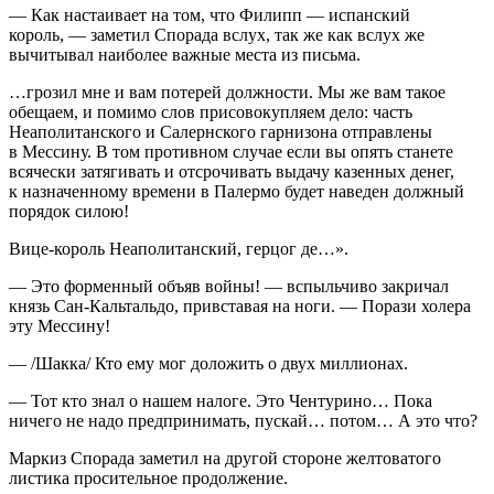
— Как настаивает на том, что Филипп — испанский
король, — заметил Спорада вслух, так же как вслух же
вычитывал наиболее важные места из письма.
…грозил мне и вам потерей должности. Мы же вам такое
обещаем, и помимо слов присовокупляем дело: часть
Неаполитанского и Салернского гарнизона отправлены
в Мессину. В том противном случае если вы опять станете
всячески затягивать и отсрочивать выдачу казенных денег,
к назначенному времени в Палермо будет наведен должный
порядок силою!
Вице-король Неаполитанский, герцог де…».
— Это форменный объяв войны! — вспыльчиво закричал
князь Сан-Кальтальдо, привставая на ноги. — Порази холера
эту Мессину!
— /Шакка/ Кто ему мог доложить о двух миллионах.
— Тот кто знал о нашем налоге. Это Чентурино… Пока
ничего не надо предпринимать, пускай… потом… А это что?
Маркиз Спорада заметил на другой стороне желтоватого
листика просительное продолжение.