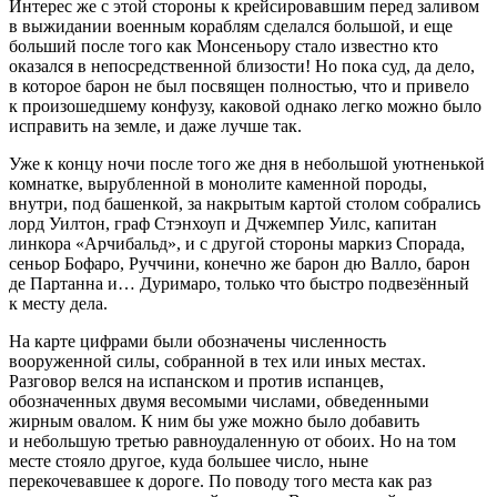
Интерес же с этой стороны к крейсировавшим перед заливом
в выжидании военным кораблям сделался большой, и еще
больший после того как Монсеньору стало известно кто
оказался в непосредственной близости! Но пока суд, да дело,
в которое барон не был посвящен полностью, что и привело
к произошедшему конфузу, каковой однако легко можно было
исправить на земле, и даже лучше так.
Уже к концу ночи после того же дня в небольшой уютненькой
комнатке, вырубленной в монолите каменной породы,
внутри, под башенкой, за накрытым картой столом собрались
лорд Уилтон, граф Стэнхоуп и Дчжемпер Уилс, капитан
линкора «Арчибальд», и с другой стороны маркиз Спорада,
сеньор Бофаро, Руччини, конечно же барон дю Валло, барон
де Партанна и… Дуримаро, только что быстро подвезённый
к месту дела.
На карте цифрами были обозначены численность
вооруженной силы, собранной в тех или иных местах.
Разговор велся на испанском и против испанцев,
обозначенных двумя весомыми числами, обведенными
жирным овалом. К ним бы уже можно было добавить
и небольшую третью равноудаленную от обоих. Но на том
месте стояло другое, куда большее число, ныне
перекочевавшее к дороге. По поводу того места как раз