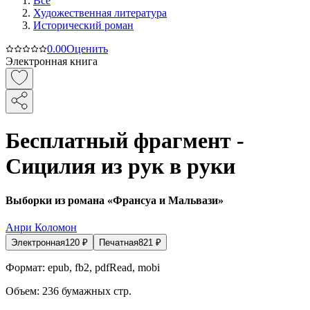
Все
Художественная литература
Исторический роман
0.0
0
Оценить
Электронная книга
Бесплатный фрагмент -
Сицилия из рук в руки
Выборки из романа «Франсуа и Мальвази»
Анри Коломон
Электронная
120
₽
Печатная
821
₽
Формат:
epub, fb2, pdfRead, mobi
Объем:
236
бумажных стр.