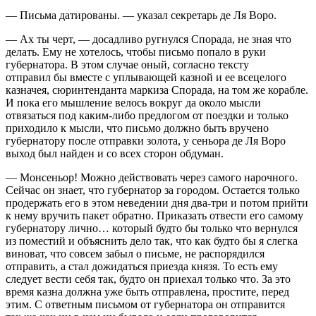
— Письма датированы. — указал секретарь де Ля Воро.
— Ах ты черт, — досадливо ругнулся Спорада, не зная что
делать. Ему не хотелось, чтобы письмо попало в руки
губернатора. В этом случае оный, согласно тексту
отправил бы вместе с уплывающей казной и ее всецелого
казначея, сюринтенданта маркиза Спорада, на том же корабле.
И пока его мышление велось вокруг да около мысли
отвязаться под каким-либо предлогом от поездки и только
приходило к мысли, что письмо должно быть вручено
губернатору после отправки золота, у сеньора де Ля Воро
выход был найден и со всех сторон обдуман.
— Монсеньор! Можно действовать через самого нарочного.
Сейчас он знает, что губернатор за городом. Остается только
продержать его в этом неведении дня два-три и потом прийти
к нему вручить пакет обратно. Приказать отвести его самому
губернатору лично… который будто бы только что вернулся
из поместий и объяснить дело так, что как будто бы я слегка
виноват, что совсем забыл о письме, не распорядился
отправить, а стал дожидаться приезда князя. То есть ему
следует вести себя так, будто он приехал только что. За это
время казна должна уже быть отправлена, простите, перед
этим. С ответным письмом от губернатора он отправится