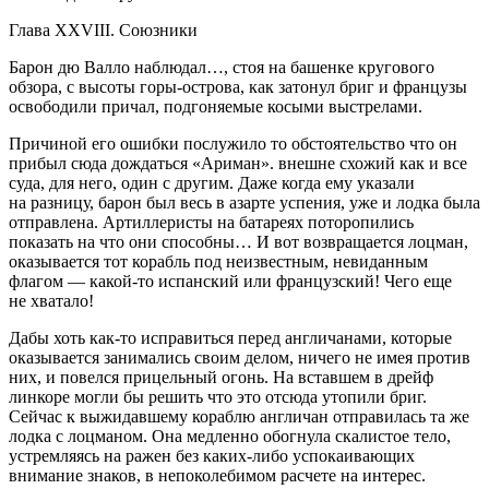
Глава XXVIII. Союзники
Барон дю Валло наблюдал…, стоя на башенке кругового
обзора, с высоты горы-острова, как затонул бриг и французы
освободили причал, подгоняемые косыми выстрелами.
Причиной его ошибки послужило то обстоятельство что он
прибыл сюда дождаться «Ариман». внешне схожий как и все
суда, для него, один с другим. Даже когда ему указали
на разницу, барон был весь в азарте успения, уже и лодка была
отправлена. Артиллеристы на батареях поторопились
показать на что они способны… И вот возвращается лоцман,
оказывается тот корабль под неизвестным, невиданным
флагом — какой-то испанский или французский! Чего еще
не хватало!
Дабы хоть как-то исправиться перед англичанами, которые
оказывается занимались своим делом, ничего не имея против
них, и повелся прицельный огонь. На вставшем в дрейф
линкоре могли бы решить что это отсюда утопили бриг.
Сейчас к выжидавшему кораблю англичан отправилась та же
лодка с лоцманом. Она медленно обогнула скалистое тело,
устремляясь на ражен без каких-либо успокаивающих
внимание знаков, в непоколебимом расчете на интерес.