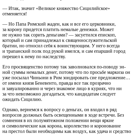
— Итак, значит «Великое княжество Сицилийское»
отменяется!
— Но Папа Римский жаден, как и все его церковники,
за корону придется платить немалые денежки. Может
не нужно так сорить деньгами? — засуетился епископ,
который и сам принадлежал к священнослужительской
братии, но относил себя к воинствующим. У него всегда
и трапанский полк под рукой имелся, и сам епарший город
перешел к нему по наследству.
Его просвященство потому так заволновался по-поводу эн-
ной суммы немалых денег, потому что по просьбе маркиза он
уже посылал Чиньони в Рим зондировать сие предложение…
от имени князя Беневенто, правда все так прозрачно
и завуалированно и через знакомое лицо в куриях, что ни
за что невозможно догадаться, что кандидатам следует
ожидать Сицилию.
Однако, вернемся к вопросу о деньгах, он входил в ряд
вопросов должных быть освещенными в ходе встречи. Без
сомнения в их полумятежном положении вещи яркие
и символические как корона, королевство и коронование
на престол были необходимы как воздух, как удача и средство