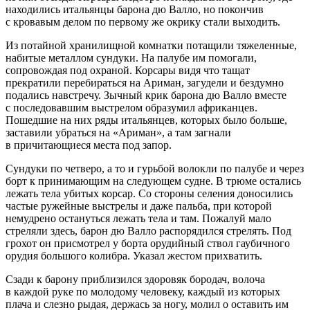
находились итальянцы барона дю Валло, но покончив
с кровавым делом по первому же окрику стали выходить.
Из потайной хранилищной комнатки потащили тяжеленные,
набитые металлом сундуки. На палубе им помогали,
сопровождая под охраной. Корсары видя что тащат
прекратили перебираться на Ариман, загудели и бездумно
подались навстречу. Зычный крик барона дю Валло вместе
с последовавшим выстрелом образумил африканцев.
Пошедшие на них ряды итальянцев, которых было больше,
заставили убраться на «Ариман», а там загнали
в причитающиеся места под запор.
Сундуки по четверо, а то и гурьбой волокли по палубе и через
борт к принимающим на следующем судне. В трюме остались
лежать тела убитых корсар. Со стороны селения доносились
частые ружейные выстрелы и даже пальба, при которой
немудрено остануться лежать тела и там. Пожалуй мало
стреляли здесь, барон дю Валло распорядился стрелять. Под
грохот он присмотрел у борта орудийный ствол гаубичного
орудия большого колибра. Указал жестом прихватить.
Сзади к барону приблизился здоровяк бородач, волоча
в каждой руке по молодому человеку, каждый из которых
плача и слезно рыдая, держась за ногу, молил о оставить им