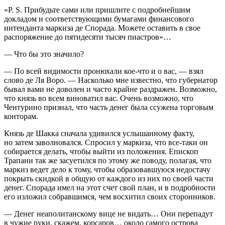
«P. S. Прибудьте сами или пришлите с подробнейшим
докладом и соответствующими бумагами финансового
интенданта маркиза де Спорада. Можете оставить в свое
распоряжение до пятидесяти тысяч пиастров»…
— Что бы это значило?
— По всей видимости пронюхали кое-что и о вас, — взял
слово де Ля Воро. — Насколько мне известно, что губернатор
бывал вами не доволен и часто крайне раздражен. Возможно,
что князь во всем виноватил вас. Очень возможно, что
Чентурино признал, что часть денег была ссужена торговым
конторам.
Князь де Шакка сначала удивился услышанному факту,
но затем заволновался. Спросил у маркиза, что все-таки он
собирается делать, чтобы выйти из положения. Епископ
Трапани так же засуетился по этому же поводу, полагая, что
маркиз ведет дело к тому, чтобы образовавшуюся недостачу
покрыть скидкой в общую от каждого из них по своей части
денег. Спорада имел на этот счет свой план, и в подробности
его изложил собравшимся, чем восхитил своих сторонников.
— Денег неаполитанскому вице не видать… Они перепадут
в чужие руки, скажем, корсаров… около самого острова