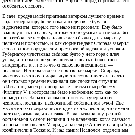
десятков тысяч. Заместо этого маркиз Спорада пригласил его
отобедать, с дороги.
В зале, продуваемой приятным ветерком лучшего времени
года, губернатору были показаны деловые бумаги
и документы, которые того мало интересовали. Ему было
важно узнать на словах, потому что в бумагах он никогда бы
не разобрался: все финансовые дела были сданы маркизу
целиком и полностью. И как сюринтендант Спорада заверил
его о полном порядке, чем премного обнадежил и успокоил.
Губернатор чувствовал себя как будто у него гора с плеч
упала, и чтобы он не успел почувствовать и более того
заподозрить в… не то что спешке, но внезапности —
неладное. И чтобы этого не произошло маркиз Спорада,
чувствуя некоторую моральную ответственность за то, что
они столько времени выжидали как сложится ситуация
в Испании, завел разговор насчет письма выгребшему
Филиппу V, в котором им было необходимо хоть как-то
оправдаться. За разговором он протянул губернатору
черновик послания, набросанный собственной рукой. Две
мысли князю понравились и одна из них была та, что именно
на то и указывала, что затяжка была вызвана внутренней
обстановкой в самой Испании и ее владениях, когда сдавался
и снова возвращался Мадрид, а на севере Аппенин австрийцы
хозяйничали в Тоскане. И над самим Неаполем, отделенным