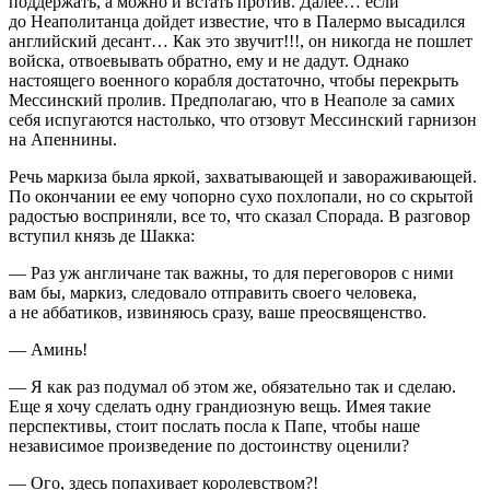
поддержать, а можно и встать против. Далее… если
до Неаполитанца дойдет известие, что в Палермо высадился
английский десант… Как это звучит!!!, он никогда не пошлет
войска, отвоевывать обратно, ему и не дадут. Однако
настоящего военного корабля достаточно, чтобы перекрыть
Мессинский пролив. Предполагаю, что в Неаполе за самих
себя испугаются настолько, что отзовут Мессинский гарнизон
на Апеннины.
Речь маркиза была яркой, захватывающей и завораживающей.
По окончании ее ему чопорно сухо похлопали, но со скрытой
радостью восприняли, все то, что сказал Спорада. В разговор
вступил князь де Шакка:
— Раз уж англичане так важны, то для переговоров с ними
вам бы, маркиз, следовало отправить своего человека,
а не аббатиков, извиняюсь сразу, ваше преосвященство.
— Аминь!
— Я как раз подумал об этом же, обязательно так и сделаю.
Еще я хочу сделать одну грандиозную вещь. Имея такие
перспективы, стоит послать посла к Папе, чтобы наше
независимое произведение по достоинству оценили?
— Ого, здесь попахивает королевством?!