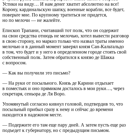
Устики на виду… И нам денег хватит абсолютно на все!
Корону, кардинальскую шапку, военные корабли, все будет,
поверьте мне. По крупному тратиться не придется,
но по мелочи — не жалейте.
Епископ Трапани, считавший тот полк, что он содержит
на свои средства отнюдь не мелочью, хотел вывести разговор
в свою сторону, но маркиз только что назвал траты именно
мелочью и в данный момент заверял князя Сан-Кальтальдо
в том, что будет и у него в определенном городе стоять свой
собственный полк. Затем обратился к князю де Шакка
с вопросом.
— Как вы получили это письмо?
— На руки от посыльного. Князь де Карини отдыхает
в поместьях и оно прямиком досталось в мои руки…, через
секретаря, сеньора де Ля Воро.
Упомянутый согласно кивнул головой, подтвердив то, что
посыльный прибыл сразу к нему и сейчас до времени
находится в надежном месте.
— Подержите его там еще пару дней. А затем пусть еще раз
подъедет к губернатору, но с предыдущим письмом.