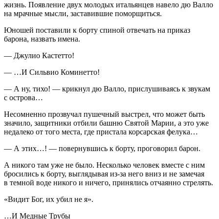
жизнь. Появление двух молодых итальянцев навело дю Валло
на мрачные мысли, заставившие поморщиться.
Юношей поставили к борту спиной отвечать на приказ
барона, назвать имена.
— Джулио Кастетто!
— …И Сильвио Коминетто!
— А ну, тихо! — крикнул дю Валло, прислушиваясь к звукам
с острова…
Несомненно прозвучал пушечный выстрел, что может быть
значило, защитники отбили башню Святой Марии, а это уже
недалеко от того места, где пристала корсарская фелука…
— А этих…! — повернувшись к борту, проговорил барон.
А никого там уже не было. Несколько человек вместе с ним
бросились к борту, выглядывая из-за него вниз и не замечая
в темной воде никого и ничего, принялись отчаянно стрелять.
«Видит Бог, их убил не я».
…И Медные Трубы