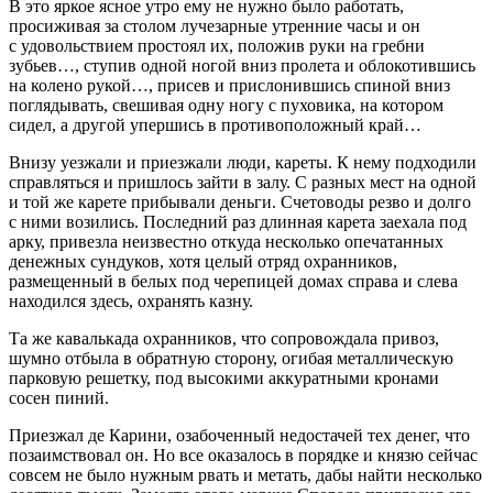
В это яркое ясное утро ему не нужно было работать,
просиживая за столом лучезарные утренние часы и он
с удовольствием простоял их, положив руки на гребни
зубьев…, ступив одной ногой вниз пролета и облокотившись
на колено рукой…, присев и прислонившись спиной вниз
поглядывать, свешивая одну ногу с пуховика, на котором
сидел, а другой упершись в противоположный край…
Внизу уезжали и приезжали люди, кареты. К нему подходили
справляться и пришлось зайти в залу. С разных мест на одной
и той же карете прибывали деньги. Счетоводы резво и долго
с ними возились. Последний раз длинная карета заехала под
арку, привезла неизвестно откуда несколько опечатанных
денежных сундуков, хотя целый отряд охранников,
размещенный в белых под черепицей домах справа и слева
находился здесь, охранять казну.
Та же кавалькада охранников, что сопровождала привоз,
шумно отбыла в обратную сторону, огибая металлическую
парковую решетку, под высокими аккуратными кронами
сосен пиний.
Приезжал де Карини, озабоченный недостачей тех денег, что
позаимствовал он. Но все оказалось в порядке и князю сейчас
совсем не было нужным рвать и метать, дабы найти несколько