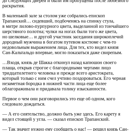
до следующих дверей и были им пропущены после любезного
раскрытия.
В маленькой зале за столом уже собрались епископ
Трапанский… сидевший, подбоченясь на спинку стула,
в митре лилово-пурпурного цвета, выделанной из тончайшего
шерстяного полотна; чулки на ногах были того же цвета,
но шелковые… и другой участник заседания широкоплечий
дородный мужчина в богатом путевом костюме с чем-то
недовольным выражением лица. Для тех, кто видел князя
Сан-Кальтальдо впервые, могло показаться даже свирепым.
…Входя, князь де Шакка откинул назад капюшон своего
плаща, открыв строгое с благородными чертами лицо
тридцатилетнего человека и прежде всего аристократа,
который только с ним счел учтиво поздороваться. Его черная
незаметная бородка в нижней части лица еще более
облагораживала и придавала толику изысканности.
Первое о чем они разговорились это еще об одном, кого
следовало дождаться.
— А его сиятельство, должно быть уже здесь. Его карету я
видел стоящей у угла. — сказал епископ Трапанский.
— Так значит нужно ему сообщить о нас! — решил князь Сан-