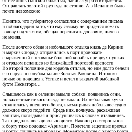
от нее лишь Папской областью, нависла угроза вторжения.
Отправлять золотой груз туда не стоило. А в Испанию было
почти невозможно.
Понятно, что губернатор согласился с содержанием письма
и поблагодарил за то, что ему самому не придется ломать
голову над текстом, обещал переписать дословно, ничего
не меняя.
После долгого обеда и небольшого отдыха князь де Карини
и маркиз Спорада отправились в порт провожать
снаряженный в плаванье большой корабль при двух пушках
и отрядом испанцев из ближайшей портовой крепости.
Во второй половине дня корабль отплыл, но еще долго белели
его паруса в голубом заливе Золотая Раковина. И только
ночью он подошел к Устике и встал в закрытой рыбацкой
бухте Пескатори…
Слышалось как в селении завыли собаки, появились огни,
но вахтенные никого оттуда не ждали. Их небольшая кучка
столпилась у внешнего борта, высматривая небольшое судно
должное скоро подойти. Средь них, волнуясь, расхаживал
капитан, поглядывая и прислушиваясь к словам итальянцев.
Так продолжалось довольно долго. Наконец со стороны юга
к борту тихо подошел «Ариман». Полетели зацепные крючья
и борты сошлись на абордаж. Моментом после с одного борта