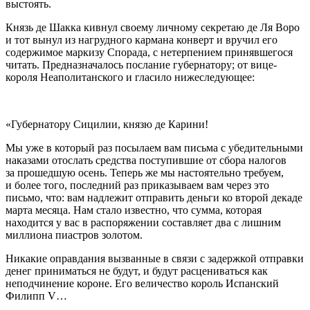
выстоять.
Князь де Шакка кивнул своему личному секретаю де Ля Воро
и тот вынул из нагрудного кармана конверт и вручил его
содержимое маркизу Спорада, с нетерпением принявшегося
читать. Предназначалось послание губернатору; от вице-
короля Неаполитанского и гласило нижеследующее:
«Губернатору Сицилии, князю де Карини!
Мы уже в который раз посылаем вам письма с убедительными
наказами отослать средства поступившие от сбора налогов
за прошедшую осень. Теперь же мы настоятельно требуем,
и более того, последний раз приказываем вам через это
письмо, что: вам надлежит отправить деньги ко второй декаде
марта месяца. Нам стало известно, что сумма, которая
находится у вас в распоряжении составляет два с лишним
миллиона пиастров золотом.
Никакие оправдания вызванные в связи с задержкой отправки
денег приниматься не будут, и будут расцениваться как
неподчинение короне. Его величество король Испанский
Филипп V…