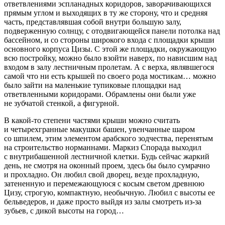
ответвлениями эспланадных коридоров, заворачивающихся
прямым углом и выходящих в ту же сторону, что и средняя
часть, представлявшая собой внутри большую залу,
подверженную солнцу, с отодвигающейся панели потолка над
бассейном, и со стороны широкого входа с площадки крыши
основного корпуса Цизы. С этой же площадки, окружающую
всю постройку, можно было взойти наверх, по нависшим над
входом в залу лестничным пролетам. А с верха, являвшегося
самой что ни есть крышей по своего рода мостикам… можно
было зайти на маленькие тупиковые площадки над
ответвленными коридорами. Обрамлены они были уже
не зубчатой стенкой, а фигурной.
В какой-то степени частями крыши можно считать
и четырехгранные макушки башен, увенчанные шаром
со шпилем, этим элементом арабского зодчества, перенятым
на строительство норманнами. Маркиз Спорада выходил
с внутрибашенной лестничной клетки. Будь сейчас жаркий
день, не смотря на оконный проем, здесь бы было сумрачно
и прохладно. Он любил свой дворец, везде прохладную,
затененную и перемежающуюся с косым светом древнюю
Цизу, строгую, компактную, необычную. Любил с высоты ее
бельведеров, и даже просто выйдя из залы смотреть из-за
зубьев, с дикой высоты на город…