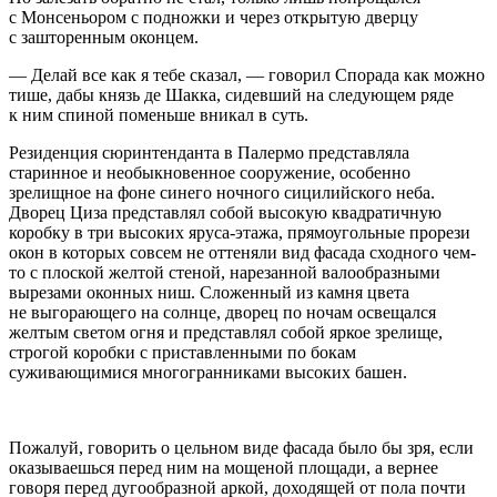
с Монсеньором с подножки и через открытую дверцу
с зашторенным оконцем.
— Делай все как я тебе сказал, — говорил Спорада как можно
тише, дабы князь де Шакка, сидевший на следующем ряде
к ним спиной поменьше вникал в суть.
Резиденция сюринтенданта в Палермо представляла
старинное и необыкновенное сооружение, особенно
зрелищное на фоне синего ночного сицилийского неба.
Дворец Циза представлял собой высокую квадратичную
коробку в три высоких яруса-этажа, прямоугольные прорези
окон в которых совсем не оттеняли вид фасада сходного чем-
то с плоской желтой стеной, нарезанной валообразными
вырезами оконных ниш. Сложенный из камня цвета
не выгорающего на солнце, дворец по ночам освещался
желтым светом огня и представлял собой яркое зрелище,
строгой коробки с приставленными по бокам
суживающимися многогранниками высоких башен.
Пожалуй, говорить о цельном виде фасада было бы зря, если
оказываешься перед ним на мощеной площади, а вернее
говоря перед дугообразной аркой, доходящей от пола почти