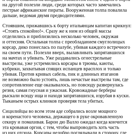
на другой полезли люди, среди которых часто замечались
пестрые африканские пираты. Вооруженная толпа повалила
дальше, ведомая двумя предводителями.
Стоявшим, прижавшись к борту итальянцам капитан крикнул:
«Стоять спокойно!». Сразу же к ним из общей массы
отделились и приблизились несколько человек, окружая
и оттесняя. Остальная толпа с преобладанием смуглолицых
корсар, дико понеслась по палубе, убивая каждого встречного
на своем пути. Полезли вверх, вылавливать запрятавшихся
на мачтах и убивать. Уже раздавались огнестрельные
выстрелы, уже устремились корсары в трюмы, каюты,
кубрики, захватывая спящих испанцев врасплох и только
убивая. Против кривых сабель, пик и длинных ятаганов
не возможно было устоять, лишь нечастые выстрелы там, где
сопротивление еще оказывалось, но повсюду развернулась
резня, самая гнусная и ужасная. Кровожадные берберы
рыскали всюду ища и находя запрятавшихся, изрубая в куски.
Тыканьем острых клинков проверяя тела убитых.
Сицилийцы во всем этом аде собрались возле мощного
и коренастого человека, держащего в руке окровавленную
секиру и помахивая. Барон дю Валло ожидал когда кончится
эта кровавая оргия, с тем, чтобы выпроводить хоть часть
из них отсюда. Корсары недобро поглядывали в сторону, где