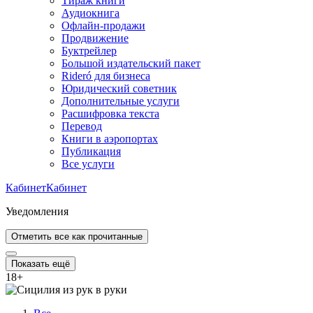
Тираж книги
Аудиокнига
Офлайн-продажи
Продвижение
Буктрейлер
Большой издательский пакет
Rideró для бизнеса
Юридический советник
Дополнительные услуги
Расшифровка текста
Перевод
Книги в аэропортах
Публикация
Все услуги
Кабинет
Кабинет
Уведомления
Отметить все как прочитанные
Показать ещё
18
+