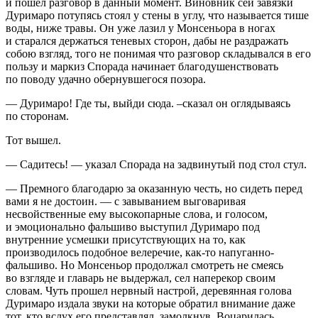
и пошел разговор в данный момент. Виновник сей завязки
Дуримаро потупясь стоял у стены в углу, что называется тише
воды, ниже травы. Он уже лазил у Монсеньора в ногах
и старался держаться теневых сторон, дабы не раздражать
собою взгляд, того не понимая что разговор складывался в его
пользу и маркиз Спорада начинает благодушенствовать
по поводу удачно обернувшегося позора.
— Дуримаро! Где ты, выйди сюда. –сказал он оглядываясь
по сторонам.
Тот вышел.
— Садитесь! — указал Спорада на задвинутый под стол стул.
— Премного благодарю за оказанную честь, но сидеть перед
вами я не достоин. — с завыванием выговаривая
несвойственные ему высокопарные слова, и голосом,
и эмоционально фальшиво выступил Дуримаро под
внутренние усмешки присутствующих на то, как
производилось подобное велеречие, как-то напуганно-
фальшиво. Но Монсеньор продолжал смотреть не смеясь
во взгляде и главарь не выдержал, сел наперекор своим
словам. Чуть прошел нервный настрой, деревянная голова
Дуримаро издала звуки на которые обратил внимание даже
тот, кто вслух его представлял, замолкнув. Воцарилась