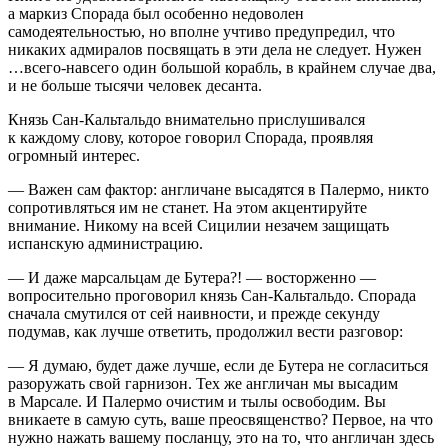
а маркиз Спорада был особенно недоволен
самодеятельностью, но вполне учтиво предупредил, что
никаких адмиралов посвящать в эти дела не следует. Нужен
…всего-навсего один большой корабль, в крайнем случае два,
и не больше тысячи человек десанта.
Князь Сан-Кальтальдо внимательно прислушивался
к каждому слову, которое говорил Спорада, проявляя
огромный интерес.
— Важен сам фактор: англичане высадятся в Палермо, никто
сопротивляться им не станет. На этом акцентируйте
внимание. Никому на всей Сицилии незачем защищать
испанскую администрацию.
— И даже марсальцам де Бутера?! — восторженно —
вопросительно проговорил князь Сан-Кальтальдо. Спорада
сначала смутился от сей наивности, и прежде секунду
подумав, как лучше ответить, продолжил вести разговор:
— Я думаю, будет даже лучше, если де Бутера не согласиться
разоружать свой гарнизон. Тех же англичан мы высадим
в Марсале. И Палермо очистим и тылы освободим. Вы
вникаете в самую суть, ваше преосвященство? Первое, на что
нужно нажать вашему посланцу, это на то, что англичан здесь