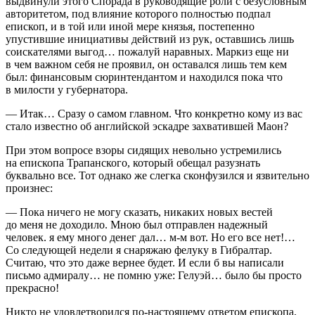
выдвинули этого Спорада в руководящие роли с безусловным
авторитетом, под влияние которого полностью подпал
епископ, и в той или иной мере князья, постепенно
упустившие инициативы действий из рук, оставшись лишь
соискателями выгод… пожалуй наравных. Маркиз еще ни
в чем важном себя не проявил, он оставался лишь тем кем
был: финансовым сюринтендантом и находился пока что
в милости у губернатора.
— Итак… Сразу о самом главном. Что конкретно кому из вас
стало известно об английской эскадре захватившей Маон?
При этом вопросе взоры сидящих невольно устремились
на епископа Трапанского, который обещал разузнать
буквально все. Тот однако же слегка сконфузился и язвительно
произнес:
— Пока ничего не могу сказать, никаких новых вестей
до меня не доходило. Мною был отправлен надежный
человек. я ему много денег дал… м-м вот. Но его все нет!…
Со следующей недели я снаряжаю фелуку в Гибралтар.
Считаю, что это даже вернее будет. И если б вы написали
письмо адмиралу… не помню уже: Гелуэй… было бы просто
прекрасно!
Никто не удовлетворился по-настоящему ответом епископа,