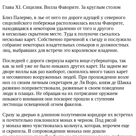
Глава XI. Сицилия. Вилла Фаворите. За круглым столом
Близ Палермо, в лье от него по дороге идущей у северного
сицилийского побережья расположилась вилла Фаворите,
находящаяся в некотором удалении от того и другого
в несколько скрытном месте. Туда к полуночи съехалось
несколько карет. Собственно причиной к съезду и послужило
собрание некоторых владетельных сеньоров и должностных
лиц, выбравших для встречи это королевское владение.
Последней с дороги свернула карета вице-губернатора, так
как за ней уже не было никаких других карет. На заднем же
дворе виллы как раз наоборот, скопилось много таких карет
и несомненно вооруженных людей. При прохождении возле
них со своим личным секретарем де Ля Воро, князя де Шакка
развязно поприветствовали, развязные в своем поведении
люди в плащах. Не обращая на их потрясание оружием
никакого внимания они поскорее прошли к ступеням
лестницы освещенной огнем факелов.
Сразу за дверью в длинном полутемном коридоре их встретил
и почтительно поклонился монах в черном. Под рясой
у монаха явно чувствовалась кольчуга, которая, впрочем еще
и скрипела. В сопровождении монаха они дошли