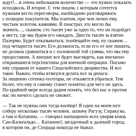
ждут!…в очень небольшом количестве — это нужно показать
исподволь. И второе. С тем лицом, с которым сочтется
нужным вести переговоры, наобходимо разговаривать
с позиции покупателя. Мы платим, при чем лично ему,
чистым золотом, камнями. В пиастрах это могло бы
значить…, скажем, сто тысяч уже за одно то, что он подойдет
к месту, где мы будем его ожидать. Двести тысяч за взятие
Палермо. Будет отказываться, пообещайте ему, ну скажем…
под четыреста тысяч. Его должность, если его от нее лишить,
не должна сравниться и с половиной той суммы, что мы ему
предоставим. А внешне все будет выглядеть, как внезапно
открывшиеся перспективы для военной операции. Письмо
ему справим от нашего Сицилийского дворянства. И все
такое. Важно, чтобы втянулся делать все за деньги.
За лишнюю сотенку-полторы, не откажется убраться. Тем
более, что ему и самому станет понятно для чего он здесь.
По крайней мере всегда дадим понять, что без нас и против
нас он ничего сделать не сможет.
— Так не нужны они тогда вообще! Я один на моем юге
соберу несколько тысяч человек. захвачу Рагузу, Сиракузы,
а там и Катанию, — говорил напыщенно всех уверяя князь
Сан-Кальтальдо… Катанию!, загадочный и далекий город,
в котором он, де Спорада никогда не бывал.