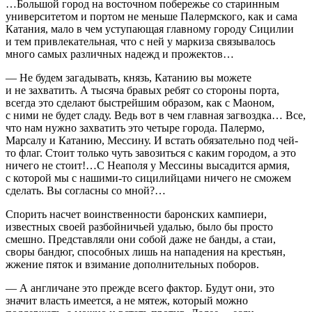
…Большой город на восточном побережье со старинным
университетом и портом не меньше Палермского, как и сама
Катания, мало в чем уступающая главному городу Сицилии
и тем привлекательная, что с ней у маркиза связывалось
много самых различных надежд и прожектов…
— Не будем загадывать, князь, Катанию вы можете
и не захватить. А тысяча бравых ребят со стороны порта,
всегда это сделают быстрейшим образом, как с Маоном,
с ними не будет сладу. Ведь вот в чем главная загвоздка… Все,
что нам нужно захватить это четыре города. Палермо,
Марсалу и Катанию, Мессину. И встать обязательно под чей-
то флаг. Стоит только чуть завозиться с каким городом, а это
ничего не стоит!…С Неаполя у Мессины высадится армия,
с которой мы с нашими-то сицилийцами ничего не сможем
сделать. Вы согласны со мной?…
Спорить насчет воинственности баронских кампиери,
известных своей разбойничьей удалью, было бы просто
смешно. Представляли они собой даже не банды, а стаи,
своры бандюг, способных лишь на нападения на крестьян,
жжение пяток и взимание дополнительных поборов.
— А англичане это прежде всего фактор. Будут они, это
значит власть имеется, а не мятеж, который можно