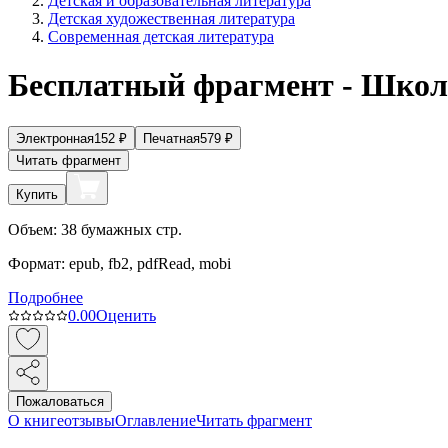
Детская и образовательная литература
Детская художественная литература
Современная детская литература
Бесплатный фрагмент - Школ
Электронная
152
₽
Печатная
579
₽
Читать фрагмент
Купить
Объем:
38
бумажных стр.
Формат:
epub, fb2, pdfRead, mobi
Подробнее
0.0
0
Оценить
Пожаловаться
О книге
отзывы
Оглавление
Читать фрагмент