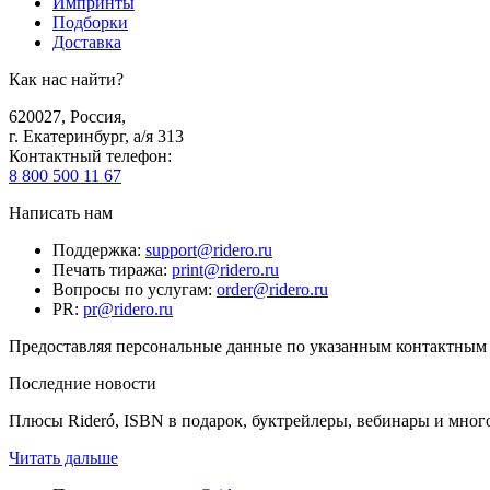
Импринты
Подборки
Доставка
Как нас найти?
620027
,
Россия
,
г. Екатеринбург, а/я 313
Контактный телефон
:
8 800 500 11 67
Написать нам
Поддержка
:
support@ridero.ru
Печать тиража
:
print@ridero.ru
Вопросы по услугам
:
order@ridero.ru
PR
:
pr@ridero.ru
Предоставляя персональные данные по указанным контактным д
Последние новости
Плюсы Rideró, ISBN в подарок, буктрейлеры, вебинары и мног
Читать дальше