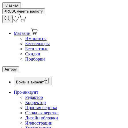
Главная
RUB
Сменить валюту
Магазин
Импринты
Бестселлеры
Бесплатные
Скидки
Подборки
Автору
Войти в аккаунт
Про-аккаунт
Редактор
Корректор
Простая верстка
Сложная верстка
Дизайн обложки
Иллюстрации