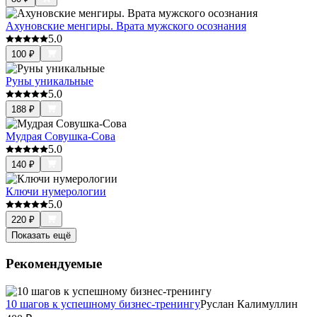
Ахуновские менгиры. Врата мужского осознания
5.0
100
₽
Руны уникальные
5.0
188
₽
Мудрая Совушка-Сова
5.0
140
₽
Ключи нумерологии
5.0
220
₽
Показать ещё
Рекомендуемые
10 шагов к успешному бизнес-тренингу
Руслан Калимуллин