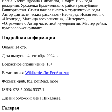
Елена Александровна Николаева,11 марта 1972 года
рождения. Уроженка Ермекеевского района республики
Башкортостан. Стихи начала писать в студенческие годы.
Автор фантастических рассказов «Неонград. Новая земля»,
«Неонград. Матрица воскрешения», «Интернет»,
«Отражение». Автор частотной нумерологии, Мастер рейки,
нумеролог-консультант.
Подробная информация
Объем:
14
стр.
Дата выпуска:
4 сентября 2024 г.
Возрастное ограничение:
18
+
В магазинах:
Wildberries
ЛитРес
Amazon
Формат:
epub, fb2, pdfRead, mobi
ISBN:
978-5-0064-5337-1
Дизайн обложки
:
Лена Никалаева
Галерея