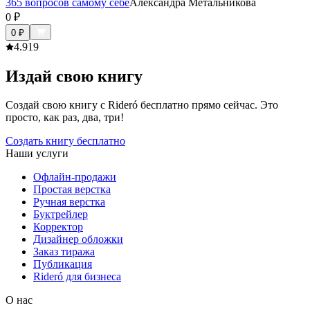
365 вопросов самому себе
Александра Метальникова
0
₽
0
₽
4.9
19
Издай свою книгу
Создай свою книгу с Rideró бесплатно прямо сейчас. Это
просто, как раз, два, три!
Создать книгу бесплатно
Наши услуги
Офлайн-продажи
Простая верстка
Ручная верстка
Буктрейлер
Корректор
Дизайнер обложки
Заказ тиража
Публикация
Rideró для бизнеса
О нас