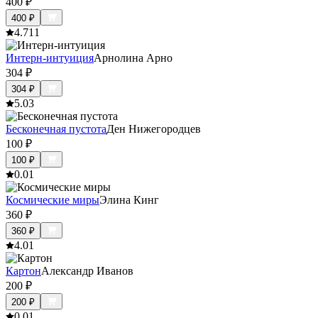
400
₽
400
₽
4.7
11
Интерн-интуиция
Арнолина Арно
304
₽
304
₽
5.0
3
Бесконечная пустота
Ден Нижегородцев
100
₽
100
₽
0.0
1
Космические миры
Элина Кинг
360
₽
360
₽
4.0
1
Картон
Александр Иванов
200
₽
200
₽
0.0
1