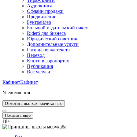
Тираж книги
Аудиокнига
Офлайн-продажи
Продвижение
Буктрейлер
Большой издательский пакет
Rideró для бизнеса
Юридический советник
Дополнительные услуги
Расшифровка текста
Перевод
Книги в аэропортах
Публикация
Все услуги
Кабинет
Кабинет
Уведомления
Отметить все как прочитанные
Показать ещё
18
+