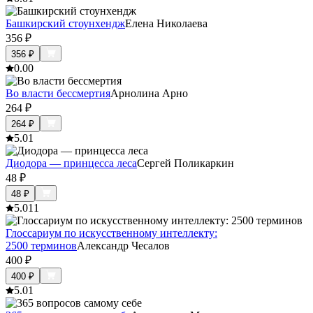
Башкирский стоунхендж
Елена Николаева
356
₽
356
₽
0.0
0
Во власти бессмертия
Арнолина Арно
264
₽
264
₽
5.0
1
Диодора — принцесса леса
Сергей Поликаркин
48
₽
48
₽
5.0
11
Глоссариум по искусственному интеллекту:
2500 терминов
Александр Чесалов
400
₽
400
₽
5.0
1