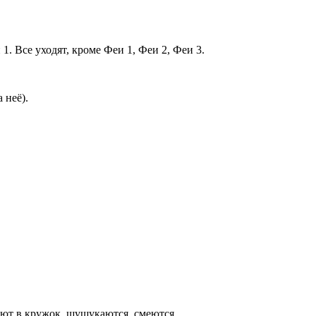
1. Все уходят, кроме Феи 1, Феи 2, Феи 3.
 неё).
ают в кружок, шушукаются, смеются.